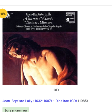
-8%
CD
Jean-Baptiste Lully (1632-1687) - Dies Irae (CD)
(1985)
Есть в наличии