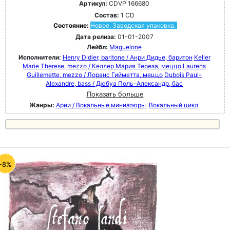
Артикул:
CDVP 166680
Состав:
1 CD
Состояние:
Новое. Заводская упаковка.
Дата релиза:
01-01-2007
Лейбл:
Maguelone
Исполнители:
Henry Didier, baritone / Анри Дидье, баритон
Keller
Marie Therese, mezzo / Келлер Мария Тереза, меццо
Laurens
Guillemette, mezzo / Лоранс Гийметта, меццо
Dubois Paul-
Alexandre, bass / Дюбуа Поль-Александр, бас
Показать больше
Жанры:
Арии / Вокальные миниатюры
Вокальный цикл
-8%