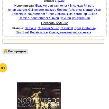
Лейбл:
ZigZag
Исполнители:
Elsacker Jan van, tenor / Элсаккер Ян ван,
тенор
Laurens Guillemette, mezzo / Лоранс Гийметта, меццо
Visse
Dominique, countertenor / Висс Доминик, контратенор
Guillon
Damien, countertenor / Гийон Дамьен, контратенор
Показать больше
Жанры:
Baroque
Chamber Music
Classical
Oper, Oratorium,
Singspiel
Renaissance
Опера, интермедия, серената
Хит продаж
-8%