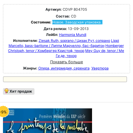
Артикул:
CDVP 804705
Состав:
CD
Состояние:
Новое. Заводская упаковка.
Дата релиза:
13-09-2013
Лейбл:
Harmonia Mundi
Исполнители:
Ziesak Ruth, soprano / Цизак Рут, сопрано
Lippi
Marcello, bass-baritone / Липпи Марчелло, бас-баритон
Homberger
Christoph, tenor / Хомбергер Кристоф, тенор
Mey Guy de, tenor / Ме
Ги де, тенор
Показать больше
Жанры:
Опера, интермедия, серената
Увертюра
Хит продаж
-9%