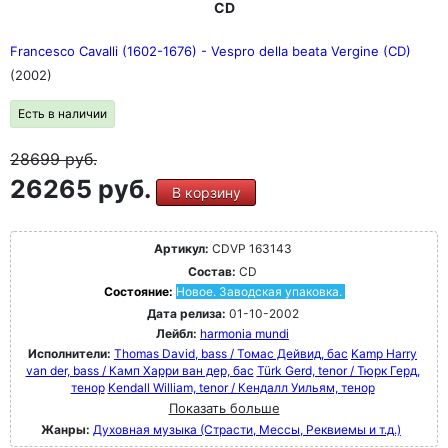
CD
Francesco Cavalli (1602-1676) - Vespro della beata Vergine (CD)
(2002)
Есть в наличии
28699
руб.
26265 руб.
В корзину
Артикул:
CDVP 163143
Состав:
CD
Состояние:
Новое. Заводская упаковка.
Дата релиза:
01-10-2002
Лейбл:
harmonia mundi
Исполнители:
Thomas David, bass / Томас Дейвид, бас
Kamp Harry
van der, bass / Камп Харри ван дер, бас
Türk Gerd, tenor / Тюрк Герд,
тенор
Kendall William, tenor / Кендалл Уильям, тенор
Показать больше
Жанры:
Духовная музыка (Страсти, Мессы, Реквиемы и т.д.)