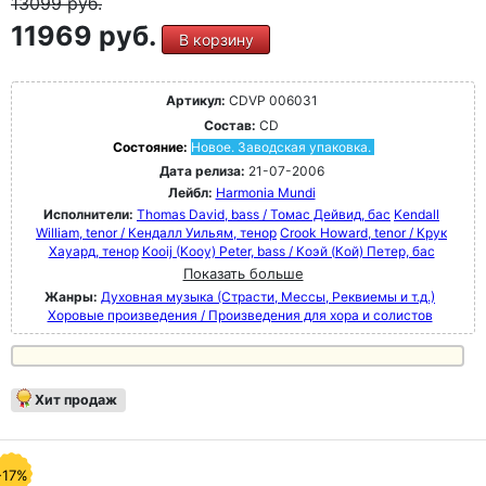
13099
руб.
11969 руб.
В корзину
Артикул:
CDVP 006031
Состав:
CD
Состояние:
Новое. Заводская упаковка.
Дата релиза:
21-07-2006
Лейбл:
Harmonia Mundi
Исполнители:
Thomas David, bass / Томас Дейвид, бас
Kendall
William, tenor / Кендалл Уильям, тенор
Crook Howard, tenor / Крук
Хауард, тенор
Kooij (Kooy) Peter, bass / Коэй (Кой) Петер, бас
Показать больше
Жанры:
Духовная музыка (Страсти, Мессы, Реквиемы и т.д.)
Хоровые произведения / Произведения для хора и солистов
Хит продаж
-17%