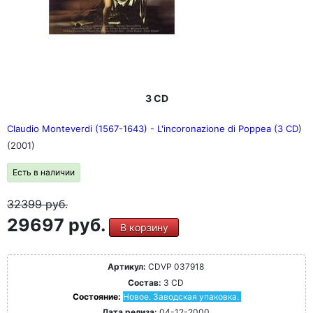
3 CD
Claudio Monteverdi (1567-1643) - L'incoronazione di Poppea (3 CD)
(2001)
Есть в наличии
32399
руб.
29697 руб.
В корзину
Артикул:
CDVP 037918
Состав:
3 CD
Состояние:
Новое. Заводская упаковка.
Дата релиза:
04-12-2000