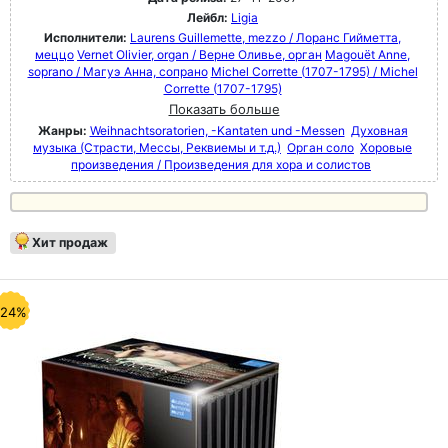
Лейбл:
Ligia
Исполнители:
Laurens Guillemette, mezzo / Лоранс Гийметта,
меццо
Vernet Olivier, organ / Верне Оливье, орган
Magouët Anne,
soprano / Магуэ Анна, сопрано
Michel Corrette (1707-1795) / Michel
Corrette (1707-1795)
Показать больше
Жанры:
Weihnachtsoratorien, -Kantaten und -Messen
Духовная
музыка (Страсти, Мессы, Реквиемы и т.д.)
Орган соло
Хоровые
произведения / Произведения для хора и солистов
Хит продаж
-24%