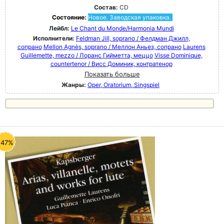
Состав:
CD
Состояние:
Новое. Заводская упаковка.
Лейбл:
Le Chant du Monde/Harmonia Mundi
Исполнители:
Feldman Jill, soprano / Фелдман Джилл,
сопрано
Mellon Agnès, soprano / Меллон Аньез, сопрано
Laurens
Guillemette, mezzo / Лоранс Гийметта, меццо
Visse Dominique,
countertenor / Висс Доминик, контратенор
Показать больше
Жанры:
Oper, Oratorium, Singspiel
-47%