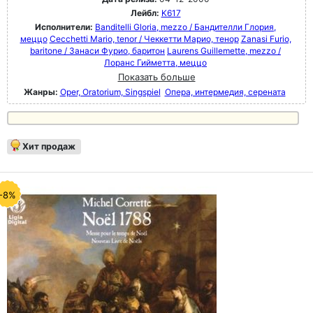
Лейбл:
K617
Исполнители:
Banditelli Gloria, mezzo / Бандителли Глория,
меццо
Cecchetti Mario, tenor / Чеккетти Марио, тенор
Zanasi Furio,
baritone / Занаси Фурио, баритон
Laurens Guillemette, mezzo /
Лоранс Гийметта, меццо
Показать больше
Жанры:
Oper, Oratorium, Singspiel
Опера, интермедия, серената
Хит продаж
-8%