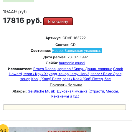
19449
руб.
17816 руб.
В корзину
Артикул:
CDVP 163722
Состав:
CD
Состояние:
Новое. Заводская упаковка.
Дата релиза:
23-07-1992
Лейбл:
harmonia mundi
Исполнители:
Brown Donna, soprano / Браун Донна, сопрано
Crook
Howard, tenor / Крук Хауард, тенор
Lamy Hervé, tenor / Лами Эрве,
тенор
Kooij (Kooy) Peter, bass / Коэй (Кой) Петер, бас
Показать больше
Жанры:
Geistliche Musik
Духовная музыка (Страсти, Мессы,
Реквиемы и т.д.)
-9%