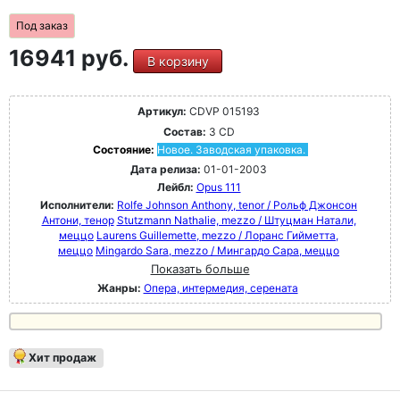
Под заказ
16941 руб.
В корзину
Артикул:
CDVP 015193
Состав:
3 CD
Состояние:
Новое. Заводская упаковка.
Дата релиза:
01-01-2003
Лейбл:
Opus 111
Исполнители:
Rolfe Johnson Anthony, tenor / Рольф Джонсон
Антони, тенор
Stutzmann Nathalie, mezzo / Штуцман Натали,
меццо
Laurens Guillemette, mezzo / Лоранс Гийметта,
меццо
Mingardo Sara, mezzo / Мингардо Сара, меццо
Показать больше
Жанры:
Опера, интермедия, серената
Хит продаж