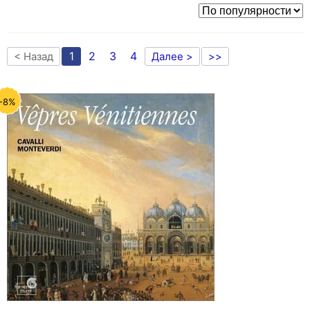
1
2
3
4
< Назад
Далее >
>>
-8%