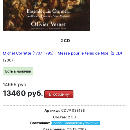
2 CD
Michel Corrette (1707-1795) - Messe pour le tems de Noel (2 CD)
(2007)
Есть в наличии
14699
руб.
13460 руб.
В корзину
Артикул:
CDVP 038138
Состав:
2 CD
Состояние:
Новое. Заводская упаковка.
Дата релиза:
27-11-2007