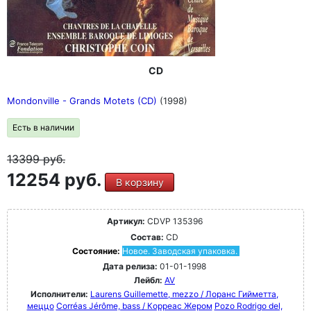
CD
Mondonville - Grands Motets (CD)
(1998)
Есть в наличии
13399
руб.
12254 руб.
В корзину
Артикул:
CDVP 135396
Состав:
CD
Состояние:
Новое. Заводская упаковка.
Дата релиза:
01-01-1998
Лейбл:
AV
Исполнители:
Laurens Guillemette, mezzo / Лоранс Гийметта,
меццо
Corréas Jérôme, bass / Корреас Жером
Pozo Rodrigo del,