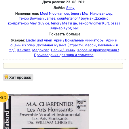
Дата релиза:
23-08-2011
Лейбл:
Sony
Исполнители:
Meel Nico van der, tenor / Мел Нико ван дер,
тенор
Bowman James, countertenor / Боуман Джеймс,
контратенор
Mey Guy de, tenor / Ме Ги де, тенор
Widmer Kurt, bass /
Видмер Курт, бас
Показать больше
Жанры:
Lieder und Arien
Арии / Вокальные миниатюры
Арии и
сцены из опер
Духовная музыка (Страсти, Мессы, Реквиемы и
т.д.)
Кантата
Мадригал
Песни / Гимны
Хоровые произведения /
Произведения для хора и солистов
Хит продаж
-8%