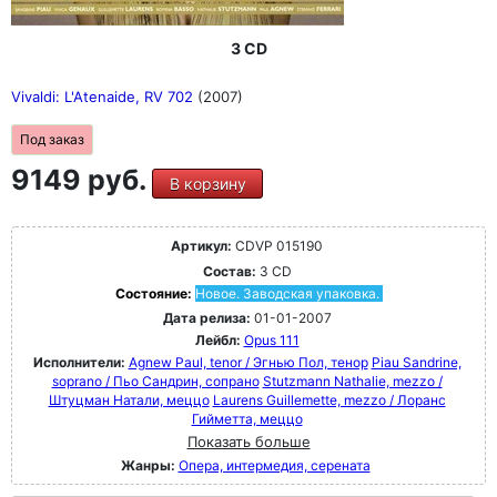
3 CD
Vivaldi: L'Atenaide, RV 702
(2007)
Под заказ
9149 руб.
В корзину
Артикул:
CDVP 015190
Состав:
3 CD
Состояние:
Новое. Заводская упаковка.
Дата релиза:
01-01-2007
Лейбл:
Opus 111
Исполнители:
Agnew Paul, tenor / Эгнью Пол, тенор
Piau Sandrine,
soprano / Пьо Сандрин, сопрано
Stutzmann Nathalie, mezzo /
Штуцман Натали, меццо
Laurens Guillemette, mezzo / Лоранс
Гийметта, меццо
Показать больше
Жанры:
Опера, интермедия, серената