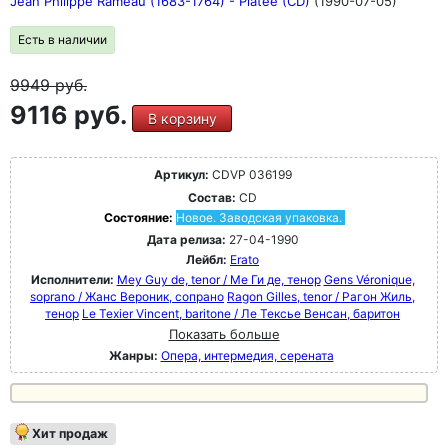
Jean Philippe Rameau (1683-1764) - Platee (CD)
(1990-07-05)
Есть в наличии
9949
руб.
9116 руб.
В корзину
Артикул:
CDVP 036199
Состав:
CD
Состояние:
Новое. Заводская упаковка.
Дата релиза:
27-04-1990
Лейбл:
Erato
Исполнители:
Mey Guy de, tenor / Ме Ги де, тенор
Gens Véronique,
soprano / Жанс Вероник, сопрано
Ragon Gilles, tenor / Рагон Жиль,
тенор
Le Texier Vincent, baritone / Ле Тексье Венсан, баритон
Показать больше
Жанры:
Опера, интермедия, серената
Хит продаж