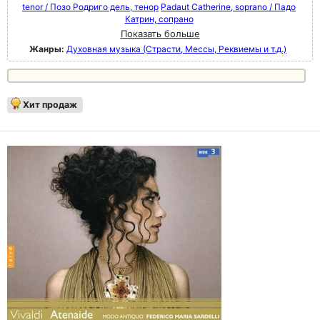
tenor / Позо Родриго дель, тенор
Padaut Catherine, soprano / Падо
Катрин, сопрано
Показать больше
Жанры:
Духовная музыка (Страсти, Мессы, Реквиемы и т.д.)
Хит продаж