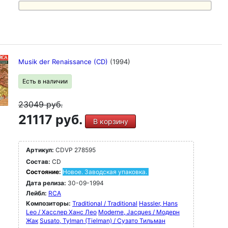
Musik der Renaissance (CD)
(1994)
Есть в наличии
23049
руб.
21117 руб.
В корзину
Артикул:
CDVP 278595
Состав:
CD
Состояние:
Новое. Заводская упаковка.
Дата релиза:
30-09-1994
Лейбл:
RCA
Композиторы:
Traditional / Traditional
Hassler, Hans
Leo / Хасслер Ханс Лео
Moderne, Jacques / Модерн
Жак
Susato, Tylman (Tielman) / Сузато Тильман