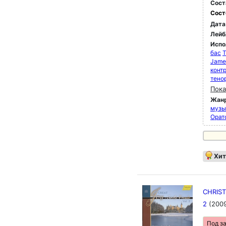
Сост
Сост
Дата
Лейб
Испо
бас
T
Jame
конт
тено
Пока
Жан
музык
Орат
Хит
CHRIST
2
(200
Под з