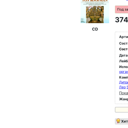
Под з
374
CD
Арти
Сост
Сост
Дата
Лейб
Испо
орга
Комп
Дитр
Лео
Пока
Жан
Хит