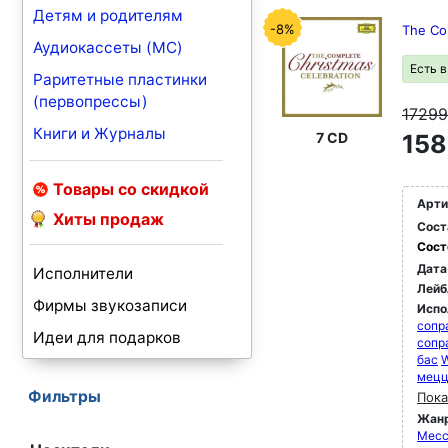
Детям и родителям
-8%
The Co
Аудиокассеты (MC)
Есть 
Раритетные пластинки
(первопрессы)
1729
Книги и Журналы
7 CD
158
Товары со скидкой
Арти
Хиты продаж
Сост
Сост
Дата
Исполнители
Лейб
Фирмы звукозаписи
Испо
сопр
Идеи для подарков
сопр
бас
W
мец
Фильтры
Пока
Жан
Мессы