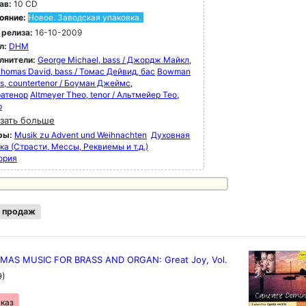
ав:
10 CD
ояние:
Новое. Заводская упаковка.
 релиза:
16-10-2009
л:
DHM
лнители:
George Michael, bass / Джордж Майкл,
homas David, bass / Томас Дейвид, бас
Bowman
s, countertenor / Боуман Джеймс,
ратенор
Altmeyer Theo, tenor / Альтмейер Тео,
р
зать больше
ры:
Musik zu Advent und Weihnachten
Духовная
а (Страсти, Мессы, Реквиемы и т.д.)
ория
 продаж
MAS MUSIC FOR BRASS AND ORGAN: Great Joy, Vol.
9)
аказ