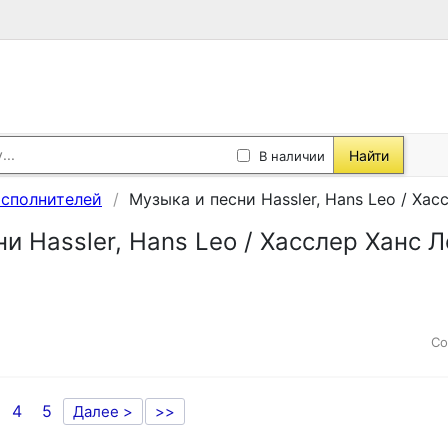
Найти
В наличии
исполнителей
Музыка и песни Hassler, Hans Leo / Хас
и Hassler, Hans Leo / Хасслер Ханс Л
Со
4
5
Далее >
>>