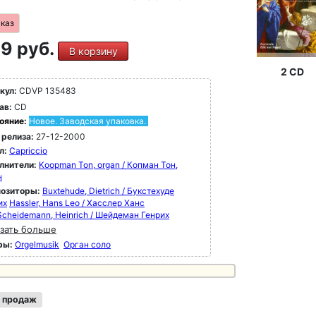
аказ
9 руб.
В корзину
2 CD
кул:
CDVP 135483
ав:
CD
ояние:
Новое. Заводская упаковка.
 релиза:
27-12-2000
л:
Capriccio
лнители:
Koopman Ton, organ / Копман Тон,
н
озиторы:
Buxtehude, Dietrich / Букстехуде
их
Hassler, Hans Leo / Хасслер Ханс
Scheidemann, Heinrich / Шейдеман Генрих
зать больше
ры:
Orgelmusik
Орган соло
 продаж