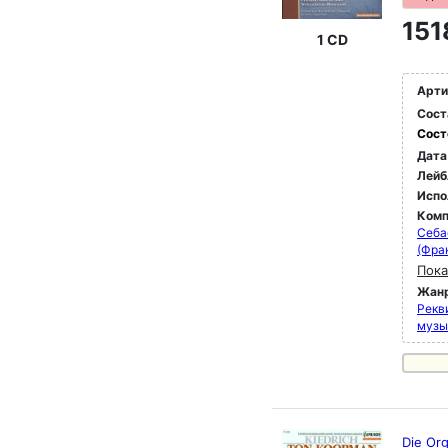
151
1 CD
Арти
Сост
Сост
Дата
Лейб
Испо
Комп
Себа
(Фра
Пока
Жан
Рекви
музы
Die Org