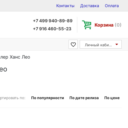
Контакты
Доставка
Оплата
+7 499 940-89-89
Корзина
(0)
+7 916 460-55-23
Личный кабинет
слер Ханс Лео
ео
ртировать по:
По популярности
По дате релиза
По цене