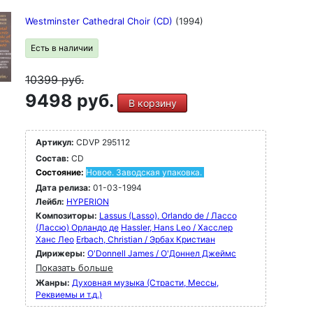
Westminster Cathedral Choir (CD)
(1994)
Есть в наличии
10399
руб.
9498 руб.
В корзину
Артикул:
CDVP 295112
Состав:
CD
Состояние:
Новое. Заводская упаковка.
Дата релиза:
01-03-1994
Лейбл:
HYPERION
Композиторы:
Lassus (Lasso), Orlando de / Лассо
(Лассю) Орландо де
Hassler, Hans Leo / Хасслер
Ханс Лео
Erbach, Christian / Эрбах Кристиан
Дирижеры:
O'Donnell James / О'Доннел Джеймс
Показать больше
Жанры:
Духовная музыка (Страсти, Мессы,
Реквиемы и т.д.)