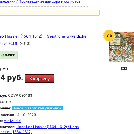
зведения / Произведения для хора и солистов
-8%
o Hassler (1564-1612) - Geistliche & weltliche
erke (CD)
(2010)
в наличии
руб.
CD
4 руб.
В корзину
кул:
CDVP 093183
ав:
CD
ояние:
Новое. Заводская упаковка.
 релиза:
14-10-2023
л:
Ars Musici
лнители:
Hans Leo Hassler (1564-1612) / Hans
assler (1564-1612)