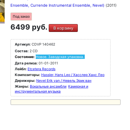
Ensemble, Currende Instrumental Ensemble, Nevel)
(2011)
Под заказ
6499 руб.
В корзину
Артикул:
CDVP 140462
Состав:
2 CD
Состояние:
Новое. Заводская упаковка.
Дата релиза:
01-01-2011
Лейбл:
Etcetera Records
Композиторы:
Hassler, Hans Leo / Хасслер Ханс Лео
Дирижеры:
Nevel Erik van / Невель Эрик ван
Жанры:
Вокальные ансамбли
Камерная и
инструментальная музыка