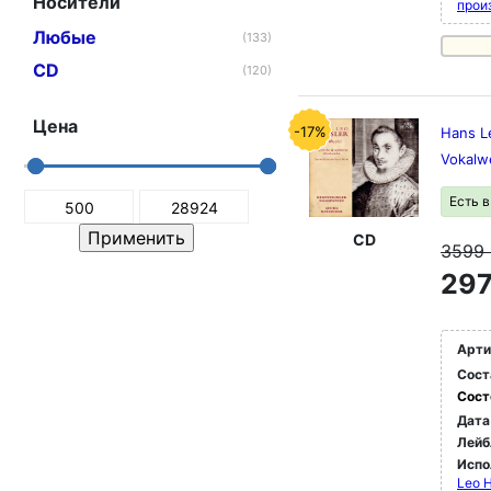
Носители
прои
Любые
(133)
CD
(120)
Цена
-17%
Hans Le
Vokalw
Есть 
CD
3599
297
Арти
Сост
Сост
Дата
Лейб
Испо
Leo H