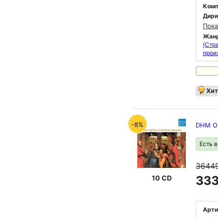
Комп
Дир
Пока
Жан
(Стра
прои
Хит
-8%
DHM Ori
Есть 
3644
333
10 CD
Арти