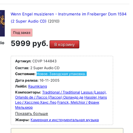
Wenn Engel musizieren - Instrumente im Freiberger Dom 1594
(2 Super Audio CD)
(2010)
Под заказ
5999 руб.
io
В корзину
Артикул:
CDVP 144843
Состав:
2 Super Audio CD
Состояние:
Новое. Заводская упаковка.
Дата релиза:
16-11-2005
Лейбл:
Raumklang
Композиторы:
Traditional / Traditional
Lassus (Lasso),
Orlando de / Лассо (Лассю) Орландо де
Hassler, Hans
Leo / Хасслер Ханс Лео
Franck, Melchior / Франк
Мельхиор
Показать больше
Жанры:
Камерная и инструментальная музыка