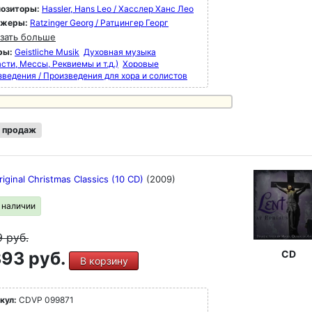
озиторы:
Hassler, Hans Leo / Хасслер Ханс Лео
ижеры:
Ratzinger Georg / Ратцингер Георг
зать больше
ры:
Geistliche Musik
Духовная музыка
сти, Мессы, Реквиемы и т.д.)
Хоровые
зведения / Произведения для хора и солистов
 продаж
ginal Christmas Classics (10 CD)
(2009)
в наличии
9
руб.
93 руб.
CD
В корзину
кул:
CDVP 099871