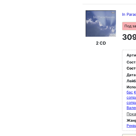
In Para
Под з
309
2 CD
Арти
Сост
Сост
Дата
Лейб
Испо
бас
K
сопр
сопр
Вале
Пока
Жан
Рекви