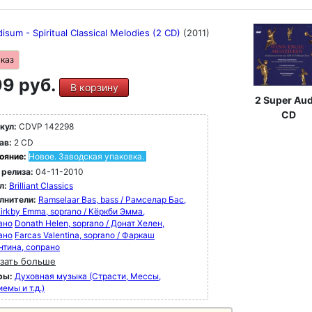
disum - Spiritual Classical Melodies (2 CD)
(2011)
аказ
9 руб.
В корзину
2 Super Aud
CD
кул:
CDVP 142298
ав:
2 CD
ояние:
Новое. Заводская упаковка.
 релиза:
04-11-2010
л:
Brilliant Classics
лнители:
Ramselaar Bas, bass / Рамселар Бас,
irkby Emma, soprano / Кёркби Эмма,
ано
Donath Helen, soprano / Донат Хелен,
ано
Farcas Valentina, soprano / Фаркаш
нтина, сопрано
зать больше
ры:
Духовная музыка (Страсти, Мессы,
емы и т.д.)