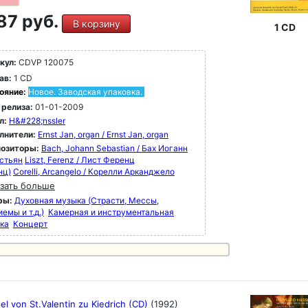
87 руб.
В корзину
1 CD
кул:
CDVP 120075
ав:
1 CD
ояние:
Новое. Заводская упаковка.
 релиза:
01-01-2009
л:
H&#228;nssler
лнители:
Ernst Jan, organ / Ernst Jan, organ
озиторы:
Bach, Johann Sebastian / Бах Иоганн
стьян
Liszt, Ferenz / Лист Ференц
нц)
Corelli, Arcangelo / Корелли Арканджело
зать больше
ры:
Духовная музыка (Страсти, Мессы,
емы и т.д.)
Камерная и инструментальная
ка
Концерт
el von St.Valentin zu Kiedrich (CD)
(1992)