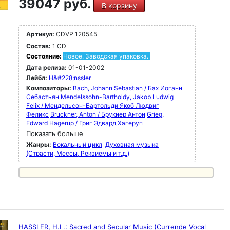
39047 руб.
В корзину
Артикул:
CDVP 120545
Состав:
1 CD
Состояние:
Новое. Заводская упаковка.
Дата релиза:
01-01-2002
Лейбл:
H&#228;nssler
Композиторы:
Bach, Johann Sebastian / Бах Иоганн
Себастьян
Mendelssohn-Bartholdy, Jakob Ludwig
Felix / Мендельсон-Бартольди Якоб Людвиг
Феликс
Bruckner, Anton / Брукнер Антон
Grieg,
Edward Hagerup / Григ Эдвард Хагеруп
Показать больше
Жанры:
Вокальный цикл
Духовная музыка
(Страсти, Мессы, Реквиемы и т.д.)
HASSLER, H.L.: Sacred and Secular Music (Currende Vocal