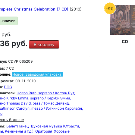
-9%
mplete Christmas Celebration (7 CD)
(2010)
в наличии
9
руб.
36 руб.
CD
В корзину
кул:
CDVP 065209
ав:
7 CD
ояние:
Новое. Заводская упаковка.
 релиза:
09-11-2010
л:
DGG
лнители:
Holton Ruth, soprano / Холтон Рут,
ано
Kirkby Emma, soprano / Кёркби Эмма,
ано
Thomas David, bass / Томас Дейвид,
atkinson Carolyn, mezzo / Уоткинсон Кэролайн,
цо
зать больше
ры:
Балет/Танец
Духовная музыка (Страсти,
, Реквиемы и т.д.)
Оратория
Хоровые