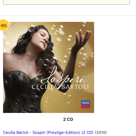
-8%
2 CD
Cecilia Bartoli - Sospiri (Prestige-Edition) (2 CD)
(2010)