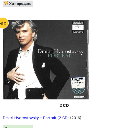
Хит продаж
-9%
2 CD
Dmitri Hvorostovsky ‎– Portrait (2 CD)
(2016)