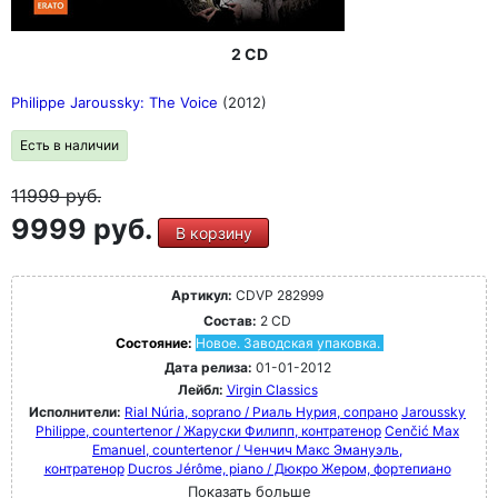
2 CD
Philippe Jaroussky: The Voice
(2012)
Есть в наличии
11999
руб.
9999 руб.
В корзину
Артикул:
CDVP 282999
Состав:
2 CD
Состояние:
Новое. Заводская упаковка.
Дата релиза:
01-01-2012
Лейбл:
Virgin Classics
Исполнители:
Rial Núria, soprano / Риаль Нурия, сопрано
Jaroussky
Philippe, countertenor / Жаруски Филипп, контратенор
Cenčić Max
Emanuel, countertenor / Ченчич Макс Эмануэль,
контратенор
Ducros Jérôme, piano / Дюкро Жером, фортепиано
Показать больше