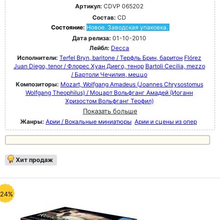
Артикул:
CDVP 065202
Состав:
CD
Состояние:
Новое. Заводская упаковка.
Дата релиза:
01-10-2010
Лейбл:
Decca
Исполнители:
Terfel Bryn, baritone / Терфль Брин, баритон
Flórez
Juan Diego, tenor / Флорес Хуан Диего, тенор
Bartoli Cecilia, mezzo
/ Бартоли Чечилия, меццо
Композиторы:
Mozart, Wolfgang Amadeus (Joannes Chrysostomus
Wolfgang Theophilus) / Моцарт Вольфганг Амадей (Иоганн
Хризостом Вольфганг Теофил)
Показать больше
Жанры:
Арии / Вокальные миниатюры
Арии и сцены из опер
Хит продаж
-24%