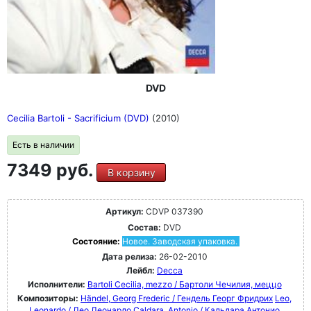
DVD
Cecilia Bartoli - Sacrificium (DVD)
(2010)
Есть в наличии
7349 руб.
В корзину
Артикул:
CDVP 037390
Состав:
DVD
Состояние:
Новое. Заводская упаковка.
Дата релиза:
26-02-2010
Лейбл:
Decca
Исполнители:
Bartoli Cecilia, mezzo / Бартоли Чечилия, меццо
Композиторы:
Händel, Georg Frederic / Гендель Георг Фридрих
Leo,
Leonardo / Лео Леонардо
Caldara, Antonio / Кальдара Антонио