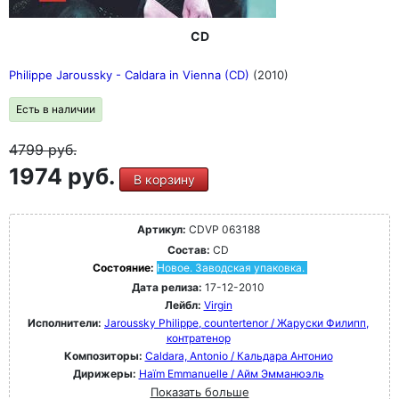
CD
Philippe Jaroussky - Caldara in Vienna (CD)
(2010)
Есть в наличии
4799
руб.
1974 руб.
В корзину
Артикул:
CDVP 063188
Состав:
CD
Состояние:
Новое. Заводская упаковка.
Дата релиза:
17-12-2010
Лейбл:
Virgin
Исполнители:
Jaroussky Philippe, countertenor / Жаруски Филипп,
контратенор
Композиторы:
Caldara, Antonio / Кальдара Антонио
Дирижеры:
Haïm Emmanuelle / Айм Эмманюэль
Показать больше