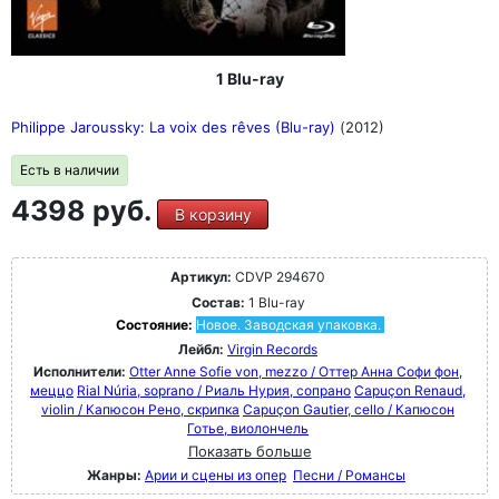
1 Blu-ray
Philippe Jaroussky: La voix des rêves (Blu-ray)
(2012)
Есть в наличии
4398 руб.
В корзину
Артикул:
CDVP 294670
Состав:
1 Blu-ray
Состояние:
Новое. Заводская упаковка.
Лейбл:
Virgin Records
Исполнители:
Otter Anne Sofie von, mezzo / Оттер Анна Софи фон,
меццо
Rial Núria, soprano / Риаль Нурия, сопрано
Capuçon Renaud,
violin / Капюсон Рено, скрипка
Capuçon Gautier, cello / Капюсон
Готье, виолончель
Показать больше
Жанры:
Арии и сцены из опер
Песни / Романсы