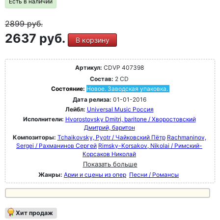
Есть в наличии
2899
руб.
2637 руб.
В корзину
Артикул:
CDVP 407398
Состав:
2 CD
Состояние:
Новое. Заводская упаковка.
Дата релиза:
01-01-2016
Лейбл:
Universal Music Россия
Исполнители:
Hvorostovsky Dmitri, baritone / Хворостовский
Дмитрий, баритон
Композиторы:
Tchaikovsky, Pyotr / Чайковский Пётр
Rachmaninov,
Sergei / Рахманинов Сергей
Rimsky-Korsakov, Nikolai / Римский-
Корсаков Николай
Показать больше
Жанры:
Арии и сцены из опер
Песни / Романсы
Хит продаж