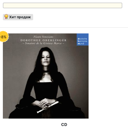
Хит продаж
-8%
CD