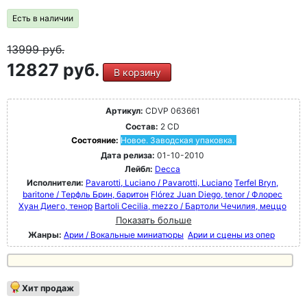
Есть в наличии
13999
руб.
12827 руб.
В корзину
Артикул:
CDVP 063661
Состав:
2 CD
Состояние:
Новое. Заводская упаковка.
Дата релиза:
01-10-2010
Лейбл:
Decca
Исполнители:
Pavarotti, Luciano / Pavarotti, Luciano
Terfel Bryn,
baritone / Терфль Брин, баритон
Flórez Juan Diego, tenor / Флорес
Хуан Диего, тенор
Bartoli Cecilia, mezzo / Бартоли Чечилия, меццо
Показать больше
Жанры:
Арии / Вокальные миниатюры
Арии и сцены из опер
Хит продаж