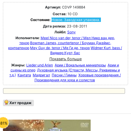
Артикул:
CDVP 149884
Состав:
10 CD
Состояние:
Новое. Заводская упаковка.
Дата релиза:
23-08-2011
Лейбл:
Sony
Исполнители:
Meel Nico van der, tenor / Мел Нико ван дер,
тенор
Bowman James, countertenor / Боуман Джеймс,
контратенор
Mey Guy de, tenor / Ме Ги де, тенор
Widmer Kurt, bass /
Видмер Курт, бас
Показать больше
Жанры:
Lieder und Arien
Арии / Вокальные миниатюры
Арии и
сцены из опер
Духовная музыка (Страсти, Мессы, Реквиемы и
т.д.)
Кантата
Мадригал
Песни / Гимны
Хоровые произведения /
Произведения для хора и солистов
Хит продаж
-81%