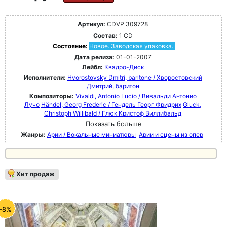
Артикул:
CDVP 309728
Состав:
1 CD
Состояние:
Новое. Заводская упаковка.
Дата релиза:
01-01-2007
Лейбл:
Квадро-Диск
Исполнители:
Hvorostovsky Dmitri, baritone / Хворостовский
Дмитрий, баритон
Композиторы:
Vivaldi, Antonio Lucio / Вивальди Антонио
Лучо
Händel, Georg Frederic / Гендель Георг Фридрих
Gluck,
Christoph Willibald / Глюк Кристоф Виллибальд
Показать больше
Жанры:
Арии / Вокальные миниатюры
Арии и сцены из опер
Хит продаж
-8%