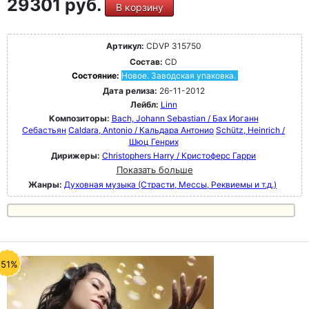
29301 руб.
В корзину
Артикул:
CDVP 315750
Состав:
CD
Состояние:
Новое. Заводская упаковка.
Дата релиза:
26-11-2012
Лейбл:
Linn
Композиторы:
Bach, Johann Sebastian / Бах Иоганн
Себастьян
Caldara, Antonio / Кальдара Антонио
Schütz, Heinrich /
Шюц Генрих
Дирижеры:
Christophers Harry / Кристоферс Гарри
Показать больше
Жанры:
Духовная музыка (Страсти, Мессы, Реквиемы и т.д.)
-51%