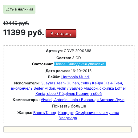
Есть в наличии
12449
руб.
11399 руб.
В корзину
Артикул:
CDVP 2900388
Состав:
3 CD
Состояние:
Новое. Заводская упаковка.
Дата релиза:
16-10-2015
Лейбл:
Harmonia Mundi
Исполнители:
Queyras Jean-Guihen, cello / Кейра Жан-Гиэн,
виолончель
Seiler Midori, violin / Зайлер Мидори, скрипка
Löffler
Xenia, oboe / Лёффлер Ксения, гобой
Композиторы:
Vivaldi, Antonio Lucio / Вивальди Антонио Лучо
Показать больше
Жанры:
Балет/Танец
Концерт
Симфоническая музыка
Увертюра