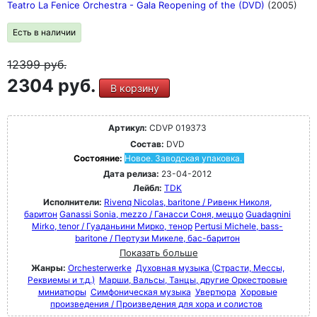
Teatro La Fenice Orchestra - Gala Reopening of the (DVD)
(2005)
Есть в наличии
12399
руб.
2304 руб.
В корзину
Артикул:
CDVP 019373
Состав:
DVD
Состояние:
Новое. Заводская упаковка.
Дата релиза:
23-04-2012
Лейбл:
TDK
Исполнители:
Rivenq Nicolas, baritone / Ривенк Николя,
баритон
Ganassi Sonia, mezzo / Ганасси Соня, меццо
Guadagnini
Mirko, tenor / Гуаданьини Мирко, тенор
Pertusi Michele, bass-
baritone / Пертузи Микеле, бас-баритон
Показать больше
Жанры:
Orchesterwerke
Духовная музыка (Страсти, Мессы,
Реквиемы и т.д.)
Марши, Вальсы, Танцы, другие Оркестровые
миниатюры
Симфоническая музыка
Увертюра
Хоровые
произведения / Произведения для хора и солистов