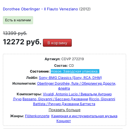
Dorothee Oberlinger - Il Flauto Veneziano
(2012)
Есть в наличии
13399
руб.
12272 руб.
В корзину
Артикул:
CDVP 272219
Состав:
CD
Состояние:
Новое. Заводская упаковка.
Лейбл:
Sony-BMG Classics (Sony, RCA, DHM)
Исполнители:
Oberlinger Dorothée, flute / Оберлингер Дороти,
флейта
Композиторы:
Vivaldi, Antonio Lucio / Вивальди Антонио
Лучо
Bassano, Giovanni / Бассано Джованни
Riccio, Giovanni
Battista / Риччио Джованни Баттиста
Показать больше
Жанры:
Flötenkonzerte
Камерная и инструментальная музыка
Концерт