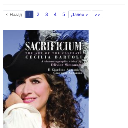
1
2
3
4
5
< Назад
Далее >
>>