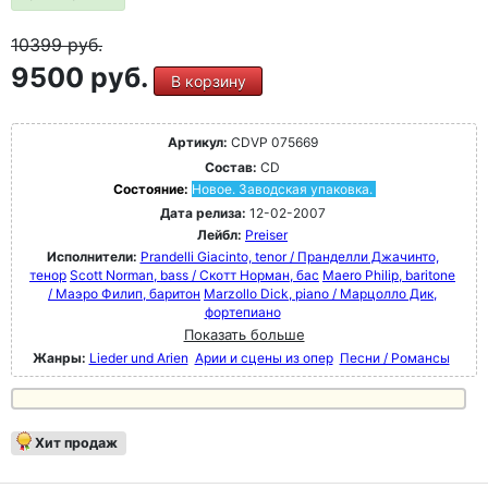
10399
руб.
9500 руб.
В корзину
Артикул:
CDVP 075669
Состав:
CD
Состояние:
Новое. Заводская упаковка.
Дата релиза:
12-02-2007
Лейбл:
Preiser
Исполнители:
Prandelli Giacinto, tenor / Пранделли Джачинто,
тенор
Scott Norman, bass / Скотт Норман, бас
Maero Philip, baritone
/ Маэро Филип, баритон
Marzollo Dick, piano / Марцолло Дик,
фортепиано
Показать больше
Жанры:
Lieder und Arien
Арии и сцены из опер
Песни / Романсы
Хит продаж