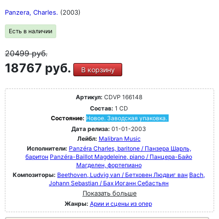
Panzera, Charles.
(2003)
Есть в наличии
20499
руб.
18767 руб.
В корзину
Артикул:
CDVP 166148
Состав:
1 CD
Состояние:
Новое. Заводская упаковка.
Дата релиза:
01-01-2003
Лейбл:
Malibran Music
Исполнители:
Panzéra Charles, baritone / Панзера Шарль,
баритон
Panzéra-Baillot Magdeleine, piano / Панцера-Байо
Магделен, фортепиано
Композиторы:
Beethoven, Ludvig van / Бетховен Людвиг ван
Bach,
Johann Sebastian / Бах Иоганн Себастьян
Показать больше
Жанры:
Арии и сцены из опер