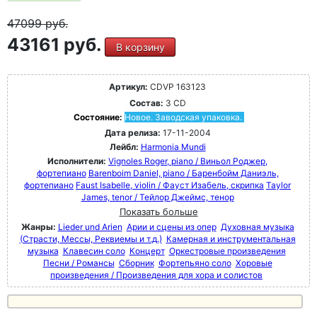
47099
руб.
43161 руб.
В корзину
Артикул:
CDVP 163123
Состав:
3 CD
Состояние:
Новое. Заводская упаковка.
Дата релиза:
17-11-2004
Лейбл:
Harmonia Mundi
Исполнители:
Vignoles Roger, piano / Виньол Роджер,
фортепиано
Barenboim Daniel, piano / Баренбойм Даниэль,
фортепиано
Faust Isabelle, violin / Фауст Изабель, скрипка
Taylor
James, tenor / Тейлор Джеймс, тенор
Показать больше
Жанры:
Lieder und Arien
Арии и сцены из опер
Духовная музыка
(Страсти, Мессы, Реквиемы и т.д.)
Камерная и инструментальная
музыка
Клавесин соло
Концерт
Оркестровые произведения
Песни / Романсы
Сборник
Фортепьяно соло
Хоровые
произведения / Произведения для хора и солистов