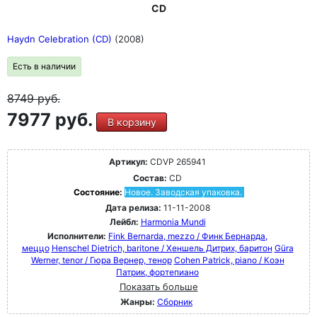
CD
Haydn Celebration (CD)
(2008)
Есть в наличии
8749
руб.
7977 руб.
В корзину
Артикул:
CDVP 265941
Состав:
CD
Состояние:
Новое. Заводская упаковка.
Дата релиза:
11-11-2008
Лейбл:
Harmonia Mundi
Исполнители:
Fink Bernarda, mezzo / Финк Бернарда,
меццо
Henschel Dietrich, baritone / Хеншель Дитрих, баритон
Güra
Werner, tenor / Гюра Вернер, тенор
Cohen Patrick, piano / Коэн
Патрик, фортепиано
Показать больше
Жанры:
Сборник