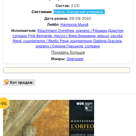
Состав:
2 CD
Состояние:
Новое. Заводская упаковка.
Дата релиза:
09-09-2002
Лейбл:
Harmonia Mundi
Исполнители:
Röschmann Dorothea, soprano / Рёшман Доротея,
сопрано
Fink Bernarda, mezzo / Финк Бернарда, меццо
Jacobs
René, countertenor / Якобс Рене, контратенор
Oddone Graciela,
soprano / Оддоне Грасьела, сопрано
Показать больше
Жанры:
Оратория
Хит продаж
-9%