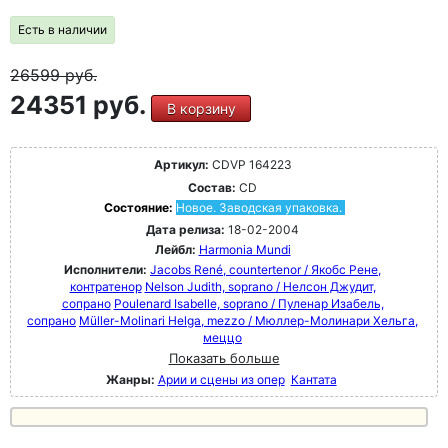
Есть в наличии
26599
руб.
24351 руб.
В корзину
Артикул:
CDVP 164223
Состав:
CD
Состояние:
Новое. Заводская упаковка.
Дата релиза:
18-02-2004
Лейбл:
Harmonia Mundi
Исполнители:
Jacobs René, countertenor / Якобс Рене,
контратенор
Nelson Judith, soprano / Нелсон Джудит,
сопрано
Poulenard Isabelle, soprano / Пуленар Изабель,
сопрано
Müller-Molinari Helga, mezzo / Мюллер-Молинари Хельга,
меццо
Показать больше
Жанры:
Арии и сцены из опер
Кантата