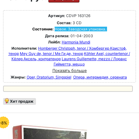
Артикул:
CDVP 163126
Состав:
3 CD
Состояние:
Новое. Заводская упаковка.
Дата релиза:
01-04-2003
Лейбл:
Harmonia Mundi
Исполнители:
Homberger Christoph, tenor / Хомбергер Кристоф,
тенор
Mey Guy de, tenor / Ме Ги де, тенор
Köhler Axel, countertenor /
Кёлер Аксель, контратенор
Laurens Guillemette, mezzo / Лоранс
Гийметта, меццо
Показать больше
Жанры:
Oper, Oratorium, Singspiel
Опера, интермедия, серената
Хит продаж
-8%