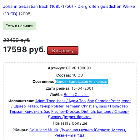
Johann Sebastian Bach (1685-1750) - Die großen geistlichen Werke
(10 CD)
(2008)
Есть в наличии
22499
руб.
17598 руб.
В корзину
Артикул:
CDVP 109090
Состав:
10 CD
Состояние:
Новое. Заводская упаковка.
Дата релиза:
15-04-2001
Лейбл:
Berlin Classics
Исполнители:
Adam Theo, bass / Адам Тео, бас
Schreier Peter, tenor
/ Шраер Петер, тенор
Polster Hermann Christian, bass / Польстер
Герман Кристиан, бас
Fischer-Dieskau Dietrich, baritone / Фишер-
Дискау Дитрих, баритон
Показать больше
Жанры:
Geistliche Musik
Духовная музыка (Страсти, Мессы,
Реквиемы и т.д.)