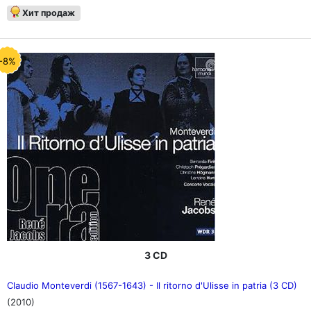
Хит продаж
-8%
3 CD
Claudio Monteverdi (1567-1643) - Il ritorno d'Ulisse in patria (3 CD)
(2010)