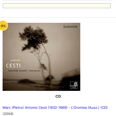
-8%
CD
Marc (Pietro) Antonio Cesti (1632-1669) - L'Orontea (Ausz.) (CD)
(2004)