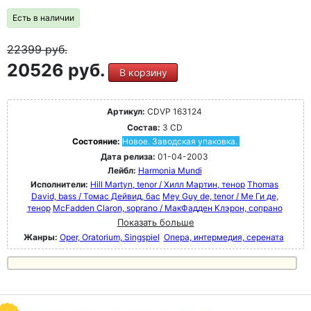
Есть в наличии
22399
руб.
20526 руб.
В корзину
Артикул:
CDVP 163124
Состав:
3 CD
Состояние:
Новое. Заводская упаковка.
Дата релиза:
01-04-2003
Лейбл:
Harmonia Mundi
Исполнители:
Hill Martyn, tenor / Хилл Мартин, тенор
Thomas
David, bass / Томас Дейвид, бас
Mey Guy de, tenor / Ме Ги де,
тенор
McFadden Claron, soprano / МакФадден Клэрон, сопрано
Показать больше
Жанры:
Oper, Oratorium, Singspiel
Опера, интермедия, серената