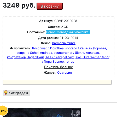
3249 руб.
В корзину
Артикул:
CDVP 2012028
Состав:
2 CD
Состояние:
Новое. Заводская упаковка.
Дата релиза:
01-03-2014
Лейбл:
harmonia mundi
Исполнители:
Röschmann Dorothea, soprano / Рёшман Доротея,
сопрано
Scholl Andreas, countertenor / Шолль Андреас,
контратенор
Häger Klaus, bass / Хегер Клаус, бас
Güra Werner, tenor
/ Гюра Вернер, тенор
Показать больше
Жанры:
Оратория
Хит продаж
-8%