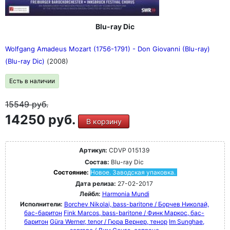
Blu-ray Dic
Wolfgang Amadeus Mozart (1756-1791) - Don Giovanni (Blu-ray)
(Blu-ray Dic)
(2008)
Есть в наличии
15549
руб.
14250 руб.
В корзину
Артикул:
CDVP 015139
Состав:
Blu-ray Dic
Состояние:
Новое. Заводская упаковка.
Дата релиза:
27-02-2017
Лейбл:
Harmonia Mundi
Исполнители:
Borchev Nikolai, bass-baritone / Борчев Николай,
бас-баритон
Fink Marcos, bass-baritone / Финк Маркос, бас-
баритон
Güra Werner, tenor / Гюра Вернер, тенор
Im Sunghae,