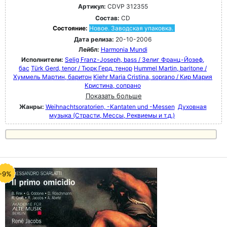
Артикул:
CDVP 312355
Состав:
CD
Состояние:
Новое. Заводская упаковка.
Дата релиза:
20-10-2006
Лейбл:
Harmonia Mundi
Исполнители:
Selig Franz-Joseph, bass / Зелиг Франц-Йозеф,
бас
Türk Gerd, tenor / Тюрк Герд, тенор
Hummel Martin, baritone /
Хуммель Мартин, баритон
Kiehr Maria Cristina, soprano / Кир Мария
Кристина, сопрано
Показать больше
Жанры:
Weihnachtsoratorien, -Kantaten und -Messen
Духовная
музыка (Страсти, Мессы, Реквиемы и т.д.)
-9%