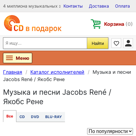
4 миллиона музыкальных записей на Виниле, CD и DVD
Контакты
Доставка
Оплата
Корзина
(0)
Найти
Меню
Главная
Каталог исполнителей
Музыка и песни
Jacobs René / Якобс Рене
Музыка и песни Jacobs René /
Якобс Рене
Все
CD
DVD
BLU-RAY