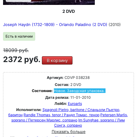
2 DVD
Joseph Haydn (1732-1809) - Orlando Paladino (2 DVD)
(2010)
Есть в наличии
18099
руб.
2372 руб.
В корзину
Артикул:
CDVP 038238
Состав:
2 DVD
Состояние:
Новое. Заводская упаковка.
Дата релиза:
11-01-2010
Лейбл:
Euroarts
Исполнители:
Spagnoli Pietro, baritone / Спаньоли Пьетро,
баритон
Randle Thomas, tenor / Рандл Томас, тенор
Petersen Marlis,
soprano / Петерсен Марлис, сопрано
Im Sunghae, soprano / Лим
Сонгэ, сопрано
Показать больше