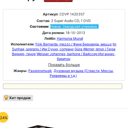
Артикул:
CDVP 1420357
Состав:
2 Super Audio CD, 1 DVD
Состояние:
Новое. Заводская упаковка.
Дата релиза:
18-10-2013
Лейбл:
Harmonia Mundi
Исполнители:
Fink Bernarda, mezzo / Финк Бернарда, меццо
Im
Sunhae, soprano / Им Сунхэ, сопрано
Güra Werner, tenor / Гюра
Вернер, тенор
Weisser Johannes, baritone / Вайссер Иоганнес,
баритон
Показать больше
Жанры:
Passionsmusik
Духовная музыка (Страсти, Мессы,
Реквиемы и т.д.)
Хит продаж
-24%