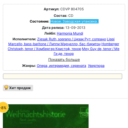
Артикул:
CDVP 804705
Состав:
CD
Состояние:
Новое. Заводская упаковка.
Дата релиза:
13-09-2013
Лейбл:
Harmonia Mundi
Исполнители:
Ziesak Ruth, soprano / Цизак Рут, сопрано
Lippi
Marcello, bass-baritone / Липпи Марчелло, бас-баритон
Homberger
Christoph, tenor / Хомбергер Кристоф, тенор
Mey Guy de, tenor / Ме
Ги де, тенор
Показать больше
Жанры:
Опера, интермедия, серената
Увертюра
Хит продаж
-8%