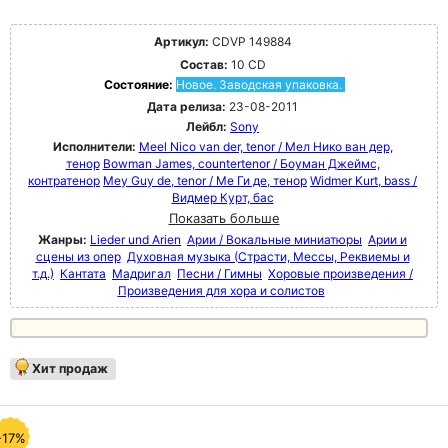
Артикул:
CDVP 149884
Состав:
10 CD
Состояние:
Новое. Заводская упаковка.
Дата релиза:
23-08-2011
Лейбл:
Sony
Исполнители:
Meel Nico van der, tenor / Мел Нико ван дер,
тенор
Bowman James, countertenor / Боуман Джеймс,
контратенор
Mey Guy de, tenor / Ме Ги де, тенор
Widmer Kurt, bass /
Видмер Курт, бас
Показать больше
Жанры:
Lieder und Arien
Арии / Вокальные миниатюры
Арии и
сцены из опер
Духовная музыка (Страсти, Мессы, Реквиемы и
т.д.)
Кантата
Мадригал
Песни / Гимны
Хоровые произведения /
Произведения для хора и солистов
Хит продаж
-17%