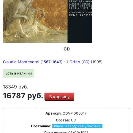
CD
Claudio Monteverdi (1567-1643) - L'Orfeo (CD)
(1995)
Есть в наличии
18349
руб.
16787 руб.
В корзину
Артикул:
CDVP 006017
Состав:
CD
Состояние:
Новое. Заводская упаковка.
Дата релиза:
01-09-1995