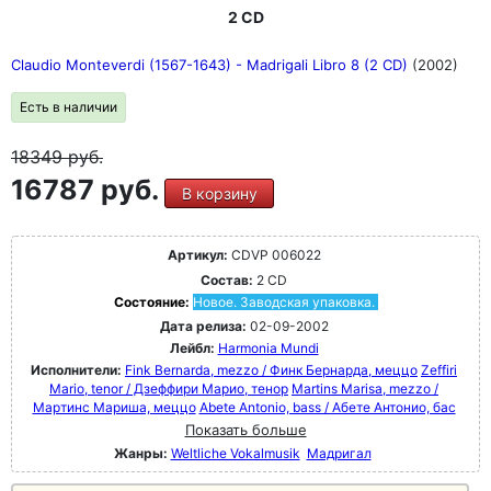
2 CD
Claudio Monteverdi (1567-1643) - Madrigali Libro 8 (2 CD)
(2002)
Есть в наличии
18349
руб.
16787 руб.
В корзину
Артикул:
CDVP 006022
Состав:
2 CD
Состояние:
Новое. Заводская упаковка.
Дата релиза:
02-09-2002
Лейбл:
Harmonia Mundi
Исполнители:
Fink Bernarda, mezzo / Финк Бернарда, меццо
Zeffiri
Mario, tenor / Дзеффири Марио, тенор
Martins Marisa, mezzo /
Мартинс Мариша, меццо
Abete Antonio, bass / Абете Антонио, бас
Показать больше
Жанры:
Weltliche Vokalmusik
Мадригал