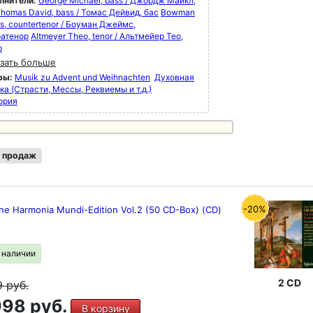
лнители:
George Michael, bass / Джордж Майкл,
homas David, bass / Томас Дейвид, бас
Bowman
s, countertenor / Боуман Джеймс,
ратенор
Altmeyer Theo, tenor / Альтмейер Тео,
р
зать больше
ры:
Musik zu Advent und Weihnachten
Духовная
а (Страсти, Мессы, Реквиемы и т.д.)
ория
 продаж
-20%
he Harmonia Mundi-Edition Vol.2 (50 CD-Box) (CD)
в наличии
2 CD
9
руб.
98 руб.
В корзину