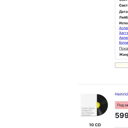
Сост
Дата
Лейб
Испо
Аспе
Хагг
Арле
Боум
Пока
Жан
Heinric
Под з
599
10 CD