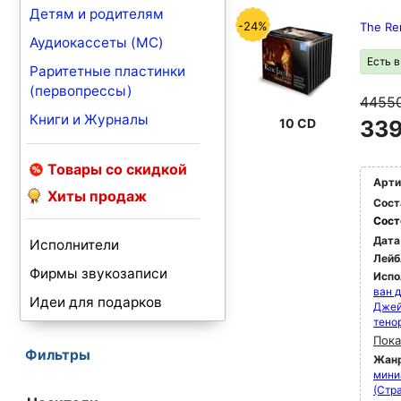
Детям и родителям
-24%
The Re
Аудиокассеты (MC)
Есть 
Раритетные пластинки
(первопрессы)
4455
Книги и Журналы
10 CD
339
Товары со скидкой
Арти
Хиты продаж
Сост
Сост
Дата
Исполнители
Лейб
Фирмы звукозаписи
Испо
ван д
Идеи для подарков
Джей
тено
Пока
Фильтры
Жан
мини
(Стра