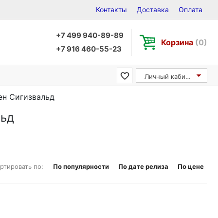
Контакты
Доставка
Оплата
+7 499 940-89-89
Корзина
(0)
+7 916 460-55-23
Личный кабинет
кен Сигизвальд
льд
ртировать по:
По популярности
По дате релиза
По цене