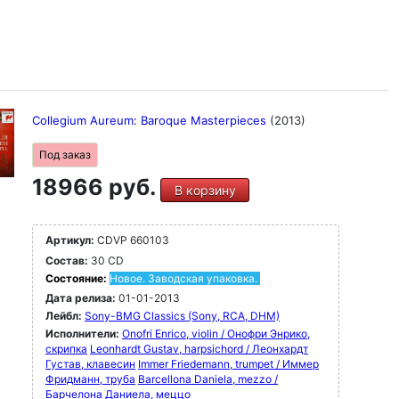
Collegium Aureum: Baroque Masterpieces
(2013)
Под заказ
18966 руб.
В корзину
Артикул:
CDVP 660103
Состав:
30 CD
Состояние:
Новое. Заводская упаковка.
Дата релиза:
01-01-2013
Лейбл:
Sony-BMG Classics (Sony, RCA, DHM)
Исполнители:
Onofri Enrico, violin / Онофри Энрико,
скрипка
Leonhardt Gustav, harpsichord / Леонхардт
Густав, клавесин
Immer Friedemann, trumpet / Иммер
Фридманн, труба
Barcellona Daniela, mezzo /
Барчелона Даниела, меццо