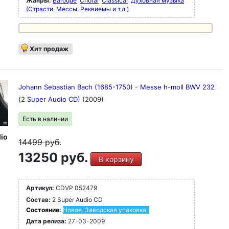
Жанры:
Baroque
Choral
Classical
Духовная музыка
(Страсти, Мессы, Реквиемы и т.д.)
Хит продаж
Johann Sebastian Bach (1685-1750) - Messe h-moll BWV 232
(2 Super Audio CD)
(2009)
Есть в наличии
io
14499
руб.
13250 руб.
В корзину
Артикул:
CDVP 052479
Состав:
2 Super Audio CD
Состояние:
Новое. Заводская упаковка.
Дата релиза:
27-03-2009