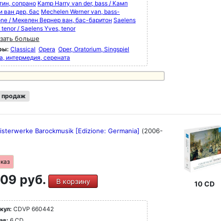
тин, сопрано
Kamp Harry van der, bass / Камп
 ван дер, бас
Mechelen Werner van, bass-
one / Мекелен Вернер ван, бас-баритон
Saelens
 tenor / Saelens Yves, tenor
зать больше
ры:
Classical
Opera
Oper, Oratorium, Singspiel
а, интермедия, серената
 продаж
isterwerke Barockmusik [Edizione: Germania]
(2006-
аказ
09 руб.
В корзину
10 CD
кул:
CDVP 660442
ав:
6 CD