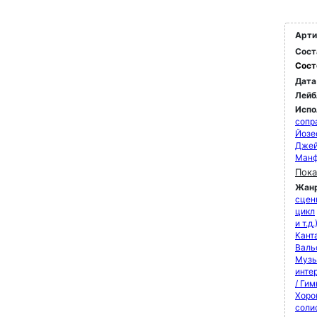
Арти
Сост
Сост
Дата
Лейб
Испо
сопр
Йозе
Джей
Манф
Пока
Жан
сцен
цикл
и т.д.
Кант
Валь
Музы
инте
/ Ги
Хоро
соли