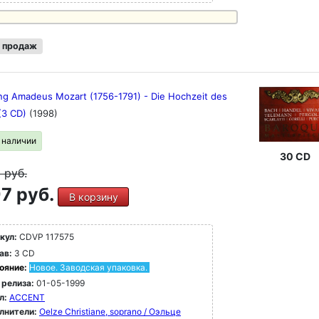
 продаж
ng Amadeus Mozart (1756-1791) - Die Hochzeit des
 (3 CD)
(1998)
в наличии
30 CD
9
руб.
7 руб.
В корзину
кул:
CDVP 117575
ав:
3 CD
ояние:
Новое. Заводская упаковка.
 релиза:
01-05-1999
л:
ACCENT
лнители:
Oelze Christiane, soprano / Оэльце