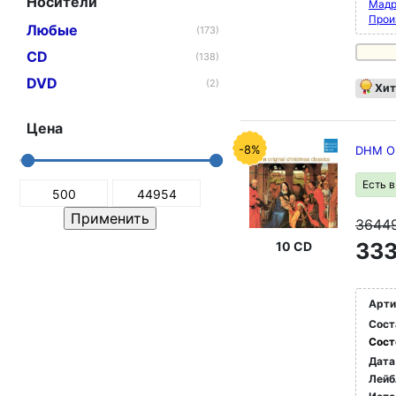
Носители
Мадр
Прои
Любые
(173)
CD
(138)
DVD
(2)
Хит
Цена
-8%
DHM Ori
Есть 
3644
333
10 CD
Арти
Сост
Сост
Дата
Лейб