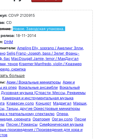
кул:
CDVP 2120915
ав:
CD
ояние:
Новое. Заводская упаковка.
 релиза:
18-11-2014
л:
DHM
лнители:
Ameling Elly, soprano / Амелинг Элли,
ано
Selig Franz-Joseph, bass / Зелиг Франц-
ф, бас
MacDougall Jamie, tenor / МакДаугал
ми, тенор
Kraemer Manfredo, violin / Краэмер
редо, скрипка
зать больше
ры:
Арии / Вокальные миниатюры
Арии и
ы из опер
Вокальные ансамбли
Вокальный
Духовная музыка (Страсти, Мессы, Реквиемы
)
Камерная и инструментальная музыка
ата
Клавесин соло
Концерт
Мадригал
Марши,
сы, Танцы, другие Оркестровые миниатюры
ка к театральному спектаклю
Опера,
рмедия, серената
Оратория
Орган соло
Песни
мны
Песни / Романсы
Симфоническая музыка
вые произведения / Произведения для хора и
стов