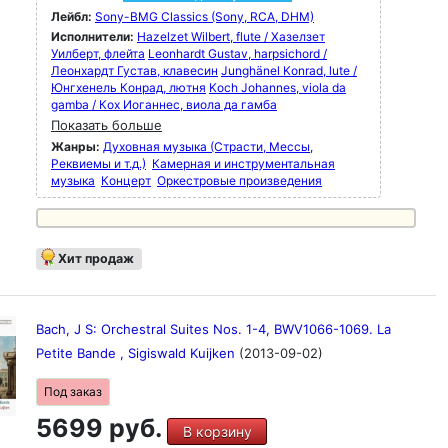
Лейбл:
Sony-BMG Classics (Sony, RCA, DHM)
Исполнители:
Hazelzet Wilbert, flute / Хазелзет
Уилберт, флейта
Leonhardt Gustav, harpsichord /
Леонхардт Густав, клавесин
Junghänel Konrad, lute /
Юнгхенель Конрад, лютня
Koch Johannes, viola da
gamba / Кох Иоганнес, виола да гамба
Показать больше
Жанры:
Духовная музыка (Страсти, Мессы,
Реквиемы и т.д.)
Камерная и инструментальная
музыка
Концерт
Оркестровые произведения
Хит продаж
Bach, J S: Orchestral Suites Nos. 1-4, BWV1066-1069. La
Petite Bande , Sigiswald Kuijken
(2013-09-02)
Под заказ
5699 руб.
В корзину