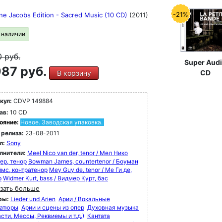
-21%
ne Jacobs Edition - Sacred Music (10 CD)
(2011)
в наличии
0
руб.
Super Aud
87 руб.
CD
В корзину
кул:
CDVP 149884
ав:
10 CD
ояние:
Новое. Заводская упаковка.
 релиза:
23-08-2011
л:
Sony
лнители:
Meel Nico van der, tenor / Мел Нико
ер, тенор
Bowman James, countertenor / Боуман
мс, контратенор
Mey Guy de, tenor / Ме Ги де,
р
Widmer Kurt, bass / Видмер Курт, бас
зать больше
ры:
Lieder und Arien
Арии / Вокальные
атюры
Арии и сцены из опер
Духовная музыка
сти, Мессы, Реквиемы и т.д.)
Кантата