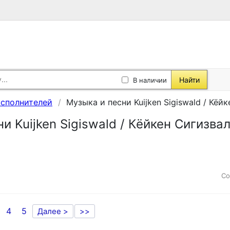
Найти
В наличии
исполнителей
Музыка и песни Kuijken Sigiswald / Кёй
и Kuijken Sigiswald / Кёйкен Сигизва
Со
4
5
Далее >
>>