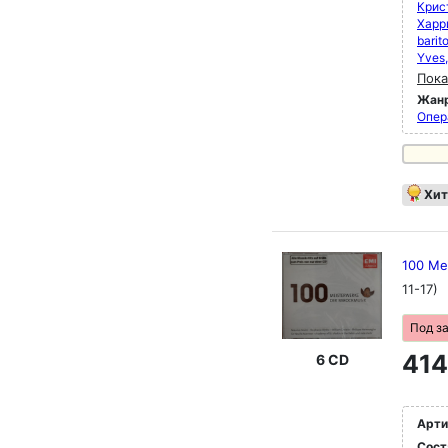
Крис
Харри
barit
Yves,
Пока
Жан
Опер
Хит
100 Me
11-17)
Под з
414
6 CD
Арти
Сост