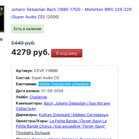
Johann Sebastian Bach (1685-1750) - Motetten BWV 225-229
(Super Audio CD)
(2006)
Есть в наличии
io
5449
руб.
4279 руб.
В корзину
Артикул:
CDVP 119896
Состав:
Super Audio CD
Состояние:
Новое. Заводская упаковка.
Дата релиза:
01-08-2006
Лейбл:
Challenge
Композиторы:
Bach, Johann Sebastian / Бах Иоганн
Себастьян
Дирижеры:
Kuijken Sigiswald / Кёйкен Сигизвальд
Оркестры/Хоры:
La Petite Bande / Петит-банд
La
Petite Bande Chorus / Хор ансамбля "Петит-банд"
Показать больше