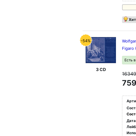
Хит
-54%
Wolfga
Figaro
Есть 
3 CD
1634
759
Арти
Сост
Сост
Дата
Лейб
Испо