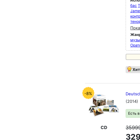
Испо
бас
T
Jame
конт
тено
Пока
Жан
музык
Орат
Хит
-8%
Deutsc
(2014)
Есть 
3599
CD
329