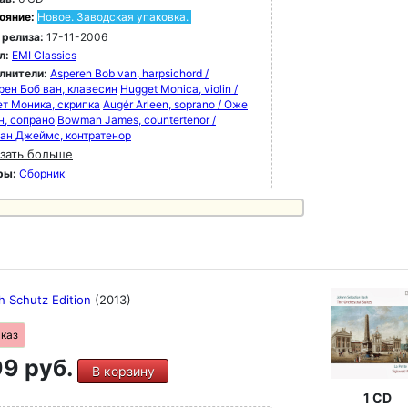
ояние:
Новое. Заводская упаковка.
 релиза:
17-11-2006
л:
EMI Classics
лнители:
Asperen Bob van, harpsichord /
рен Боб ван, клавесин
Hugget Monica, violin /
ет Моника, скрипка
Augér Arleen, soprano / Оже
н, сопрано
Bowman James, countertenor /
ан Джеймс, контратенор
зать больше
ры:
Сборник
h Schutz Edition
(2013)
аказ
9 руб.
В корзину
1 CD