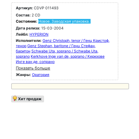
Артикул:
CDVP 011493
Состав:
2 CD
Состояние:
Новое. Заводская упаковка.
Дата релиза:
15-03-2004
Лейбл:
HYPERION
Исполнители:
Genz Christoph, tenor / Генц Кристоф,
тенор
Genz Stephan, baritone / Генц Стефан,
баритон
Schwabe Uta, soprano / Schwabe Uta,
soprano
Kerkhove Inge van de, soprano / Керкхове
Инге ван де, сопрано
Показать больше
Жанры:
Оратория
Хит продаж