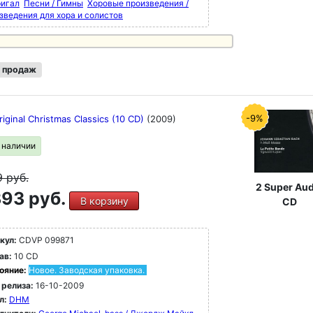
игал
Песни / Гимны
Хоровые произведения /
зведения для хора и солистов
 продаж
-9%
ginal Christmas Classics (10 CD)
(2009)
в наличии
9
руб.
2 Super Aud
93 руб.
В корзину
CD
кул:
CDVP 099871
ав:
10 CD
ояние:
Новое. Заводская упаковка.
 релиза:
16-10-2009
л:
DHM