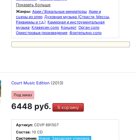
Показать больше
Жанры:
Арии / Вокальные миниатюры
Арии и
сцены из опер
Духовная музыка (Страсти, Мессы,
Реквиемы и т.д.)
Камерная и инструментальная
музыка
Клавесин соло
Концерт
Орган соло
Оркестровые произведения
Фортепьяно соло
Court Music Edition
(2013)
Под заказ
6448 руб.
В корзину
Артикул:
CDVP 691507
Состав:
10 CD
Состояние:
Новое. Заводская упаковка.