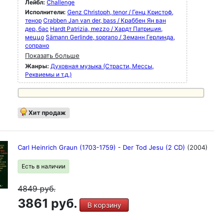
Лейбл:
Challenge
Исполнители:
Genz Christoph, tenor / Генц Кристоф,
тенор
Crabben Jan van der, bass / Краббен Ян ван
дер, бас
Hardt Patrizia, mezzo / Хардт Патриция,
меццо
Sämann Gerlinde, soprano / Земанн Герлинда,
сопрано
Показать больше
Жанры:
Духовная музыка (Страсти, Мессы,
Реквиемы и т.д.)
Хит продаж
Carl Heinrich Graun (1703-1759) - Der Tod Jesu (2 CD)
(2004)
Есть в наличии
4849
руб.
3861 руб.
В корзину