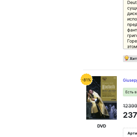
Deut
сущн
диск
испо
пред
фант
григ
Горе
этом
этап
музы
Хит
осно
рома
пред
Ист
-81%
Giusep
полн
авто
Есть 
Нико
свед
1239
пред
CD 1
237
сыно
Иога
DVD
Монт
Арти
Бахе