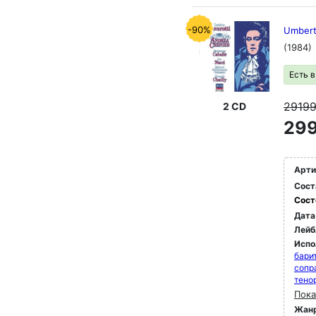
-90%
Umbert
(1984)
Есть 
2919
2 CD
299
Арти
Сост
Сост
Дата
Лейб
Испо
бари
сопр
тено
Пока
Жан