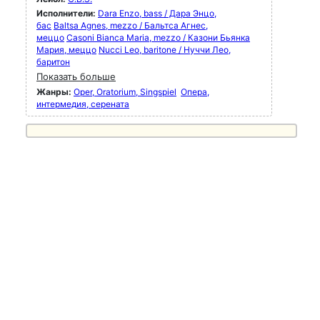
Исполнители:
Dara Enzo, bass / Дара Энцо,
бас
Baltsa Agnes, mezzo / Бальтса Агнес,
меццо
Casoni Bianca Maria, mezzo / Казони Бьянка
Мария, меццо
Nucci Leo, baritone / Нуччи Лео,
баритон
Показать больше
Жанры:
Oper, Oratorium, Singspiel
Опера,
интермедия, серената