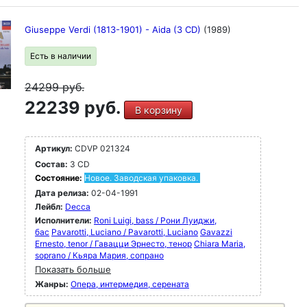
Giuseppe Verdi (1813-1901) - Aida (3 CD)
(1989)
Есть в наличии
24299
руб.
22239 руб.
В корзину
Артикул:
CDVP 021324
Состав:
3 CD
Состояние:
Новое. Заводская упаковка.
Дата релиза:
02-04-1991
Лейбл:
Decca
Исполнители:
Roni Luigi, bass / Рони Луиджи,
бас
Pavarotti, Luciano / Pavarotti, Luciano
Gavazzi
Ernesto, tenor / Гавацци Эрнесто, тенор
Chiara Maria,
soprano / Кьяра Мария, сопрано
Показать больше
Жанры:
Опера, интермедия, серената