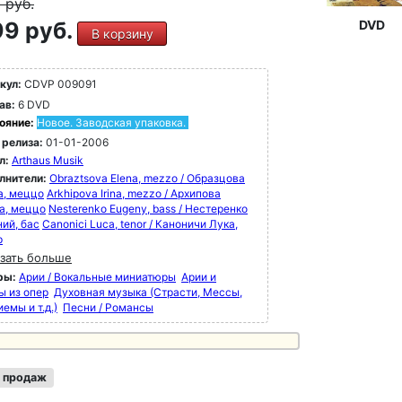
9
руб.
9 руб.
DVD
В корзину
кул:
CDVP 009091
ав:
6 DVD
ояние:
Новое. Заводская упаковка.
 релиза:
01-01-2006
л:
Arthaus Musik
лнители:
Obraztsova Elena, mezzo / Образцова
а, меццо
Arkhipova Irina, mezzo / Архипова
а, меццо
Nesterenko Eugeny, bass / Нестеренко
ний, бас
Canonici Luca, tenor / Каноничи Лука,
р
зать больше
ры:
Арии / Вокальные миниатюры
Арии и
ы из опер
Духовная музыка (Страсти, Мессы,
емы и т.д.)
Песни / Романсы
 продаж