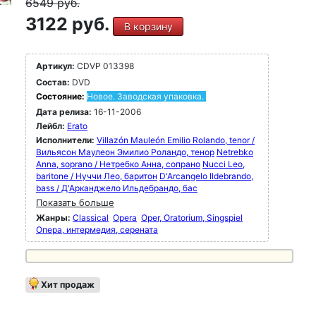
6549
руб.
3122 руб.
В корзину
Артикул:
CDVP 013398
Состав:
DVD
Состояние:
Новое. Заводская упаковка.
Дата релиза:
16-11-2006
Лейбл:
Erato
Исполнители:
Villazón Mauleón Emilio Rolando, tenor /
Вильясон Маулеон Эмилио Роландо, тенор
Netrebko
Anna, soprano / Нетребко Анна, сопрано
Nucci Leo,
baritone / Нуччи Лео, баритон
D'Arcangelo Ildebrando,
bass / Д'Арканджело Ильдебрандо, бас
Показать больше
Жанры:
Classical
Opera
Oper, Oratorium, Singspiel
Опера, интермедия, серената
Хит продаж