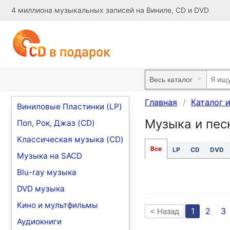
4 миллиона музыкальных записей на Виниле, CD и DVD
Главная
Каталог 
Виниловые Пластинки (LP)
Музыка и песн
Поп, Рок, Джаз (CD)
Классическая музыка (CD)
Все
LP
CD
DVD
Музыка на SACD
Blu-ray музыка
DVD музыка
Кино и мультфильмы
1
2
3
< Назад
Аудиокниги