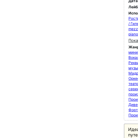
Дата
Лейб
Испо
Рост
/ Ги
mezz
pian
Пока
Жан
мини
Вока
Рекви
музы
Мадр
Орке
теат
сере
прои
Прои
Диве
Форт
Прои
Иде
путе