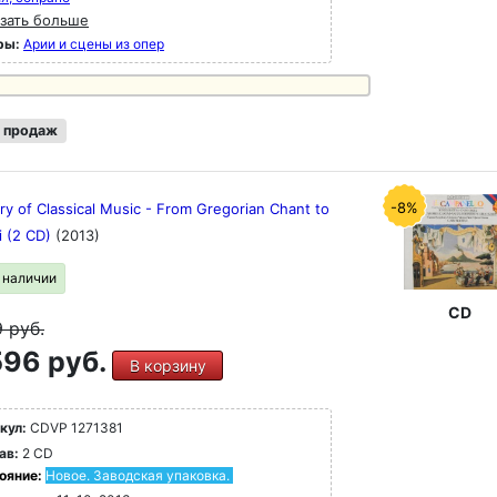
зать больше
ры:
Арии и сцены из опер
 продаж
-8%
ry of Classical Music - From Gregorian Chant to
i (2 CD)
(2013)
в наличии
CD
9
руб.
96 руб.
В корзину
кул:
CDVP 1271381
ав:
2 CD
ояние:
Новое. Заводская упаковка.