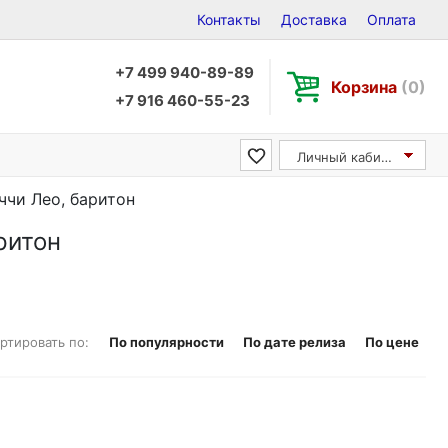
Контакты
Доставка
Оплата
+7 499 940-89-89
Корзина
(0)
+7 916 460-55-23
Личный кабинет
уччи Лео, баритон
ритон
ртировать по:
По популярности
По дате релиза
По цене