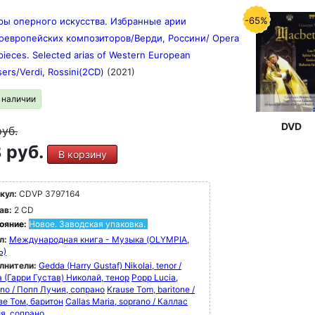
-65%
ы оперного искусства. Избранные арии
оевропейских композиторов/Верди, Россини/ Opera
pieces. Selected arias of Western European
ers/Verdi, Rossini(2CD)
(2021)
в наличии
DVD
руб.
 руб.
В корзину
кул:
CDVP 3797164
ав:
2 CD
ояние:
Новое. Заводская упаковка.
л:
Международная книга - Музыка (OLYMPIA,
Ъ)
лнители:
Gedda (Harry Gustaf) Nikolai, tenor /
 (Гарри Густав) Николай, тенор
Popp Lucia,
ano / Попп Лучия, сопрано
Krause Tom, baritone /
зе Том, баритон
Callas Maria, soprano / Каллас
я, сопрано