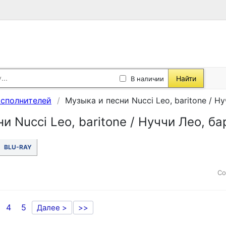
Найти
В наличии
исполнителей
Музыка и песни Nucci Leo, baritone / Н
и Nucci Leo, baritone / Нуччи Лео, ба
BLU-RAY
Со
4
5
Далее >
>>