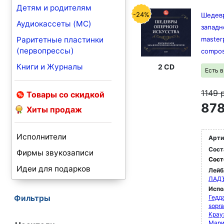
Детям и родителям
-24%
Шедевр
Аудиокассеты (MC)
западн
Раритетные пластинки
master
(первопрессы)
compos
Книги и Журналы
2 CD
Есть 
1149
Товары со скидкой
878
Хиты продаж
Исполнители
Арти
Сост
Фирмы звукозаписи
Сост
Идеи для подарков
Лейб
ЛАД
Испо
Фильтры
Гедда
sopr
Крау
Мари