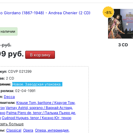
-8%
o Giordano (1867-1948) - Andrea Chenier (2 CD)
в наличии
9
руб.
3 CD
9 руб.
В корзину
кул:
CDVP 021299
ав:
2 CD
ояние:
Новое. Заводская упаковка.
 релиза:
02-04-1991
л:
Decca
лнители:
Krause Tom, baritone / Краузе Том,
тон
Varnay Astrid, soprano / Варнай Астрид,
ано
Palma Piero de, tenor / Пальма Пьеро де,
р
Cuénod Hugues, tenor / Кюэно Юг, тенор
зать больше
ры:
Classical
Opera
Опера, интермедия,