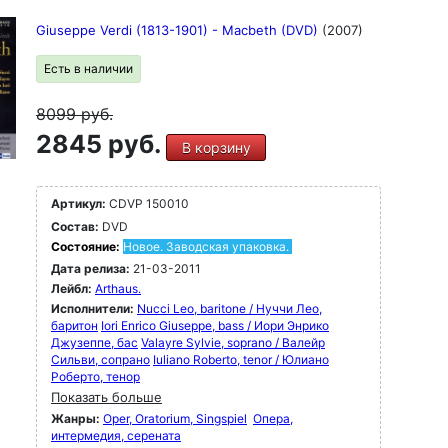
Giuseppe Verdi (1813-1901) - Macbeth (DVD)
(2007)
Есть в наличии
8099
руб.
2845 руб.
В корзину
Артикул:
CDVP 150010
Состав:
DVD
Состояние:
Новое. Заводская упаковка.
Дата релиза:
21-03-2011
Лейбл:
Arthaus.
Исполнители:
Nucci Leo, baritone / Нуччи Лео,
баритон
Iori Enrico Giuseppe, bass / Иори Энрико
Джузеппе, бас
Valayre Sylvie, soprano / Валейр
Сильви, сопрано
Iuliano Roberto, tenor / Юлиано
Роберто, тенор
Показать больше
Жанры:
Oper, Oratorium, Singspiel
Опера,
интермедия, серената