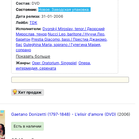
Состав:
DVD
Состояние:
Новое. Заводская упаковка.
Дата релиза:
31-01-2006
Лейбл:
TDK
Исполнители:
Dvorský Miroslav, tenor / Дворский
Мирослав, тенор
Nucci Leo, baritone / Нуччи Лео,
баритон
Prestia Giacomo, bass / Престиа Джакомо,
бас
Guleghina Maria, soprano / Гулегина Мария,
сопрано
Показать больше
Жанры:
Oper, Oratorium, Singspiel
Опера,
интермедия, серената
Хит продаж
Gaetano Donizetti (1797-1848) - L'elisir d'amore (DVD)
(2006)
Есть в наличии