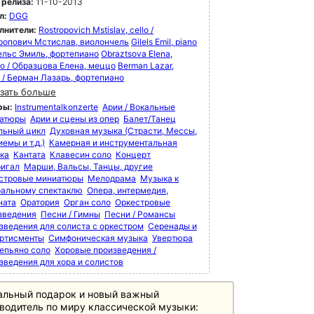
 релиза:
11-10-2013
л:
DGG
лнители:
Rostropovich Mstislav, cello /
ропович Мстислав, виолончель
Gilels Emil, piano
лельс Эмиль, фортепиано
Obraztsova Elena,
o / Образцова Елена, меццо
Berman Lazar,
o / Берман Лазарь, фортепиано
зать больше
ры:
Instrumentalkonzerte
Арии / Вокальные
атюры
Арии и сцены из опер
Балет/Танец
льный цикл
Духовная музыка (Страсти, Мессы,
емы и т.д.)
Камерная и инструментальная
ка
Кантата
Клавесин соло
Концерт
игал
Марши, Вальсы, Танцы, другие
стровые миниатюры
Мелодрама
Музыка к
ральному спектаклю
Опера, интермедия,
ната
Оратория
Орган соло
Оркестровые
зведения
Песни / Гимны
Песни / Романсы
зведения для солиста с оркестром
Серенады и
ртисменты
Симфоническая музыка
Увертюра
епьяно соло
Хоровые произведения /
зведения для хора и солистов
альный подарок и новый важный
водитель по миру классической музыки: