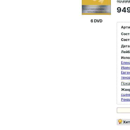
1039
949
6 DVD
Арти
Сост
Сост
Дата
Лейб
Испо
Елен
Ирин
Евге
тено
Пока
Жан
сцен
Рекви
Хит