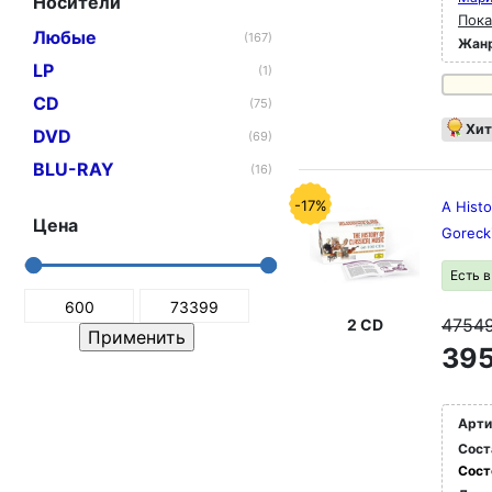
Носители
Пока
Любые
(167)
Жан
LP
(1)
CD
(75)
Хит
DVD
(69)
BLU-RAY
(16)
-17%
A Histo
Цена
Goreck
Есть 
4754
2 CD
395
Арти
Сост
Сост