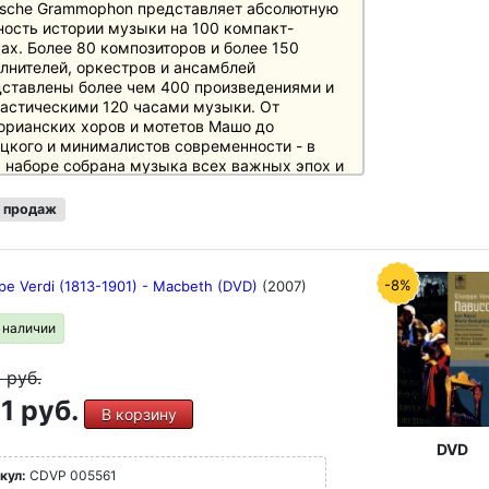
sche Grammophon представляет абсолютную
ость истории музыки на 100 компакт-
ах. Более 80 композиторов и более 150
лнителей, оркестров и ансамблей
ставлены более чем 400 произведениями и
астическими 120 часами музыки. От
орианских хоров и мотетов Машо до
цкого и минималистов современности - в
 наборе собрана музыка всех важных эпох и
ов истории музыки, необходимая любителям
ки и культуры. Особое внимание уделено
 продаж
вному репертуару с великими классиками и
нтиками, а также XX веку, который
ставлен в боксе не менее чем 20 дисками.
очником информации служит 250-страничный
-8%
pe Verdi (1813-1901) - Macbeth (DVD)
(2007)
оцветный буклет с новым эссе британского
ра и музыкального критика Джереми
в наличии
ласа, а также краткими биографическими
ениями и фотографиями каждого из
9
руб.
ставленных в боксе композиторов.
 - 20 рассказывают о григорианском пении,
1 руб.
В корзину
вьях Баха, Карле Филиппе Эмануэле и
нне Кристиане, о великих именах барокко -
DVD
еверди, Перселле, Шарпантье, Рамо, И. С.
кул:
CDVP 005561
, Генделе и Вивальди CD 21 - 33 посвящены