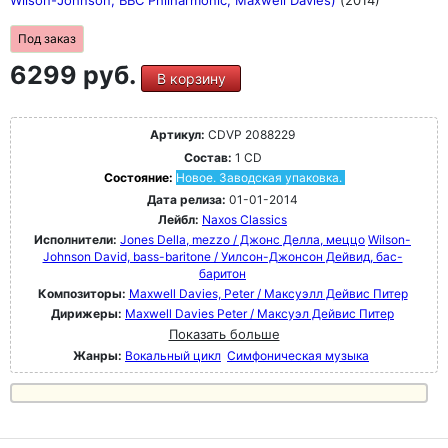
Wilson-Johnson, BBC Philharmonic, Maxwell Davies)
(2014)
Под заказ
6299 руб.
В корзину
Артикул:
CDVP 2088229
Состав:
1 CD
Состояние:
Новое. Заводская упаковка.
Дата релиза:
01-01-2014
Лейбл:
Naxos Classics
Исполнители:
Jones Della, mezzo / Джонс Делла, меццо
Wilson-
Johnson David, bass-baritone / Уилсон-Джонсон Дейвид, бас-
баритон
Композиторы:
Maxwell Davies, Peter / Максуэлл Дейвис Питер
Дирижеры:
Maxwell Davies Peter / Максуэл Дейвис Питер
Показать больше
Жанры:
Вокальный цикл
Симфоническая музыка