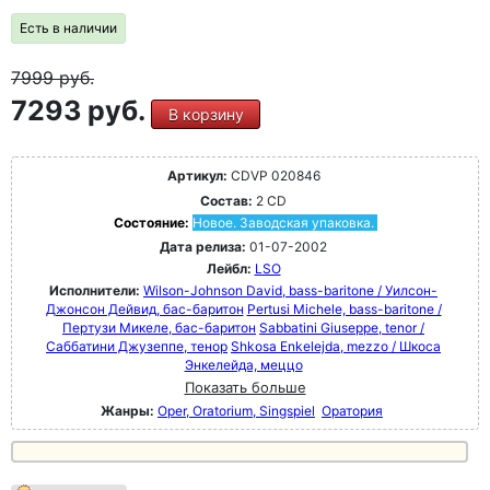
Есть в наличии
7999
руб.
7293 руб.
В корзину
Артикул:
CDVP 020846
Состав:
2 CD
Состояние:
Новое. Заводская упаковка.
Дата релиза:
01-07-2002
Лейбл:
LSO
Исполнители:
Wilson-Johnson David, bass-baritone / Уилсон-
Джонсон Дейвид, бас-баритон
Pertusi Michele, bass-baritone /
Пертузи Микеле, бас-баритон
Sabbatini Giuseppe, tenor /
Саббатини Джузеппе, тенор
Shkosa Enkelejda, mezzo / Шкоса
Энкелейда, меццо
Показать больше
Жанры:
Oper, Oratorium, Singspiel
Оратория