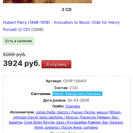
2 CD
Hubert Parry (1848-1918) - Invocation to Music (Ode for Henry
Purcell) (2 CD)
(2006)
Есть в наличии
5099
руб.
3924 руб.
В корзину
Артикул:
CDVP 120401
Состав:
2 CD
Состояние:
Новое. Заводская упаковка.
Дата релиза:
24-03-2006
Лейбл:
Chandos
Исполнители:
Jones Della, mezzo / Джонс Делла, меццо
Wilson-
Johnson David, bass-baritone / Уилсон-Джонсон Дейвид, бас-
баритон
Cook Brian Rayner, bass / Кук Брайан Райнер, бас
Dawson
Anne, soprano / Досон Анна, сопрано