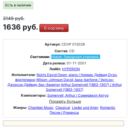
Есть в наличии
3149
руб.
1636 руб.
В корзину
Артикул:
CDVP 012028
Состав:
CD
Состояние:
Новое. Заводская упаковка.
Дата релиза:
01-11-2001
Лейбл:
HYPERION
Исполнители:
Norris David Owen, piano / Норрис Дейвид Оуэн,
фортепиано
Wilson-Johnson David, bass-baritone / Уилсон-
Джонсон Дейвид, бас-баритон
Arthur Somervell (1863-1937) / Arthur
Somervell (1863-1937)
Композиторы:
Somervell, Arthur / Сомервелл Артур
Показать больше
Жанры:
Chamber Music
Classical
Lieder und Arien
Romantic
Песни / Романсы