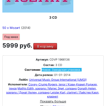
3 CD
50 x Mozart
(2014)
Под заказ
5999 руб.
В корзину
Артикул:
CDVP 1966136
Состав:
3 CD
Состояние:
Новое. Заводская упаковка.
Дата релиза:
01-01-2014
Лейбл:
Universal Music Group International (UMGI)
Исполнители:
Covey-Crump Rogers, tenor / Кови-Крамп Роджер,
тенор
Mathis Edith, soprano / Матис Эдит, сопрано
Donath Helen,
soprano / Донат Хелен, сопрано
Leister Karl, clarinet / Лайстер Карл,
кларнет
Показать больше