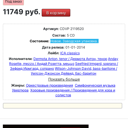
Под заказ
11749 руб.
В корзину
Артикул:
CDVP 2119520
Состав:
5 CD
Состояние:
Новое. Заводская упаковка.
Дата релиза:
01-01-2014
Лейбл:
ICA classics
Исполнители:
Dermota Anton, tenor / Дермота Антон, тенор
Anday
Rosette, mezzo / Андай Розетта, меццо
Seefried Irmgard, soprano /
Зефрид Ирмгард, сопрано
Wilson-Johnson David, bass-baritone /
Уилсон-Джонсон Дейвид, бас-баритон
Показать больше
Жанры:
Оркестровые произведения
Симфоническая музыка
Увертюра
Хоровые произведения / Произведения для хора и
солистов