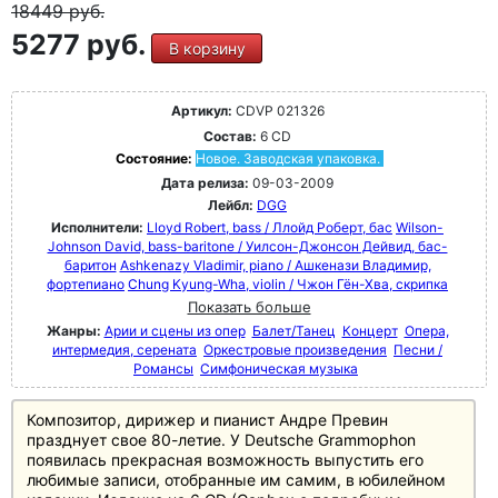
18449
руб.
5277 руб.
В корзину
Артикул:
CDVP 021326
Состав:
6 CD
Состояние:
Новое. Заводская упаковка.
Дата релиза:
09-03-2009
Лейбл:
DGG
Исполнители:
Lloyd Robert, bass / Ллойд Роберт, бас
Wilson-
Johnson David, bass-baritone / Уилсон-Джонсон Дейвид, бас-
баритон
Ashkenazy Vladimir, piano / Ашкенази Владимир,
фортепиано
Chung Kyung-Wha, violin / Чжон Гён-Хва, скрипка
Показать больше
Жанры:
Арии и сцены из опер
Балет/Танец
Концерт
Опера,
интермедия, серената
Оркестровые произведения
Песни /
Романсы
Симфоническая музыка
Композитор, дирижер и пианист Андре Превин
празднует свое 80-летие. У Deutsche Grammophon
появилась прекрасная возможность выпустить его
любимые записи, отобранные им самим, в юбилейном