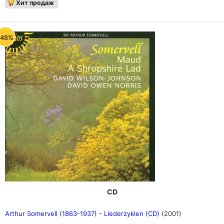
Хит продаж
-48%
CD
Arthur Somervell (1863-1937) - Liederzyklen (CD)
(2001)