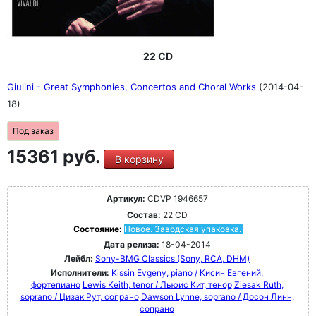
22 CD
Giulini - Great Symphonies, Concertos and Choral Works
(2014-04-
18)
Под заказ
15361 руб.
В корзину
Артикул:
CDVP 1946657
Состав:
22 CD
Состояние:
Новое. Заводская упаковка.
Дата релиза:
18-04-2014
Лейбл:
Sony-BMG Classics (Sony, RCA, DHM)
Исполнители:
Kissin Evgeny, piano / Кисин Евгений,
фортепиано
Lewis Keith, tenor / Льюис Кит, тенор
Ziesak Ruth,
soprano / Цизак Рут, сопрано
Dawson Lynne, soprano / Досон Линн,
сопрано