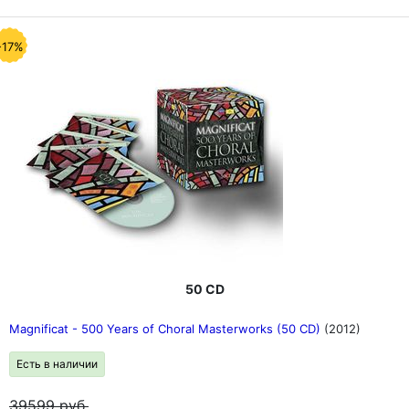
-17%
50 CD
Magnificat - 500 Years of Choral Masterworks (50 CD)
(2012)
Есть в наличии
39599
руб.