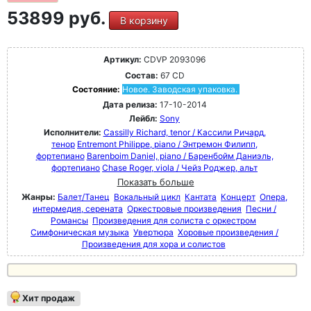
53899 руб.
В корзину
Артикул:
CDVP 2093096
Состав:
67 CD
Состояние:
Новое. Заводская упаковка.
Дата релиза:
17-10-2014
Лейбл:
Sony
Исполнители:
Cassilly Richard, tenor / Кассили Ричард,
тенор
Entremont Philippe, piano / Энтремон Филипп,
фортепиано
Barenboim Daniel, piano / Баренбойм Даниэль,
фортепиано
Chase Roger, viola / Чейз Роджер, альт
Показать больше
Жанры:
Балет/Танец
Вокальный цикл
Кантата
Концерт
Опера,
интермедия, серената
Оркестровые произведения
Песни /
Романсы
Произведения для солиста с оркестром
Симфоническая музыка
Увертюра
Хоровые произведения /
Произведения для хора и солистов
Хит продаж