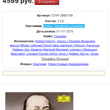
4599 руб.
В корзину
Артикул:
CDVP 2880708
Состав:
2 CD
Состояние:
Новое. Заводская упаковка.
Дата релиза:
01-01-2015
Лейбл:
Chandos
Исполнители:
Palmer Felicity, mezzo / Палмер Фелисити,
меццо
Wilson-Johnson David, bass-baritone / Уилсон-Джонсон
Дейвид, бас-баритон
Marshall Margaret, soprano / Маршалл
Маргарет, сопрано
Davies Arthur, tenor / Дейвис Артур, тенор
Показать больше
Жанры:
Оратория
Оркестровые произведения