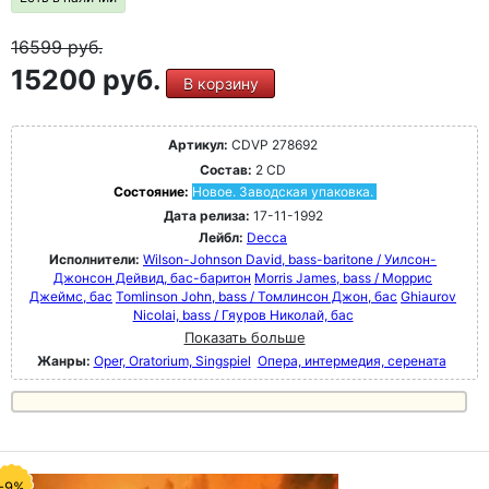
16599
руб.
15200 руб.
В корзину
Артикул:
CDVP 278692
Состав:
2 CD
Состояние:
Новое. Заводская упаковка.
Дата релиза:
17-11-1992
Лейбл:
Decca
Исполнители:
Wilson-Johnson David, bass-baritone / Уилсон-
Джонсон Дейвид, бас-баритон
Morris James, bass / Моррис
Джеймс, бас
Tomlinson John, bass / Томлинсон Джон, бас
Ghiaurov
Nicolai, bass / Гяуров Николай, бас
Показать больше
Жанры:
Oper, Oratorium, Singspiel
Опера, интермедия, серената
-9%