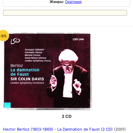
Жанры:
Оратория
-9%
2 CD
Hector Berlioz (1803-1869) - La Damnation de Faust (2 CD)
(2001)