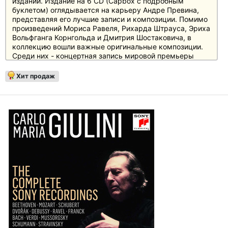
издании. Издание на 6 CD (Capbox с подробным
буклетом) оглядывается на карьеру Андре Превина,
представляя его лучшие записи и композиции. Помимо
произведений Мориса Равеля, Рихарда Штрауса, Эриха
Вольфганга Корнгольда и Дмитрия Шостаковича, в
коллекцию вошли важные оригинальные композиции.
Среди них - концертная запись мировой премьеры
двойного концерта Андре Превина для скрипки (Анне-
Софи Муттер) и контрабаса (Роман Патколо) и его
Хит продаж
фортепианного концерта с солистом Владимиром
Ашкенази. Рене Флеминг исполняет трогательную
финальную арию Бланш Дюбуа "Морской воздух" из
оперы Превена "Трамвай "Желание" и "Три песни
Дикинсона".