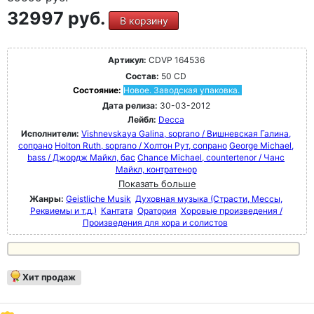
32997 руб.
В корзину
Артикул:
CDVP 164536
Состав:
50 CD
Состояние:
Новое. Заводская упаковка.
Дата релиза:
30-03-2012
Лейбл:
Decca
Исполнители:
Vishnevskaya Galina, soprano / Вишневская Галина,
сопрано
Holton Ruth, soprano / Холтон Рут, сопрано
George Michael,
bass / Джордж Майкл, бас
Chance Michael, countertenor / Чанс
Майкл, контратенор
Показать больше
Жанры:
Geistliche Musik
Духовная музыка (Страсти, Мессы,
Реквиемы и т.д.)
Кантата
Оратория
Хоровые произведения /
Произведения для хора и солистов
Хит продаж