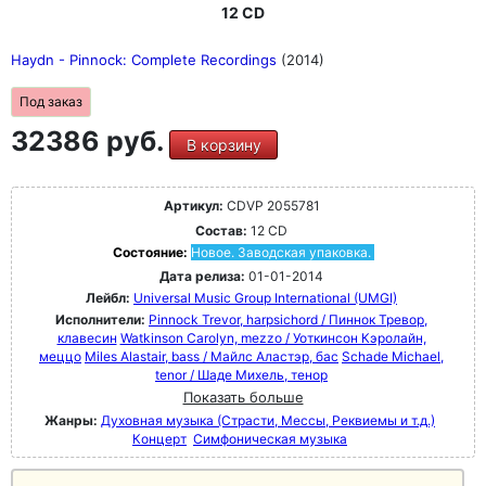
12 CD
Haydn - Pinnock: Complete Recordings
(2014)
Под заказ
32386 руб.
В корзину
Артикул:
CDVP 2055781
Состав:
12 CD
Состояние:
Новое. Заводская упаковка.
Дата релиза:
01-01-2014
Лейбл:
Universal Music Group International (UMGI)
Исполнители:
Pinnock Trevor, harpsichord / Пиннок Тревор,
клавесин
Watkinson Carolyn, mezzo / Уоткинсон Кэролайн,
меццо
Miles Alastair, bass / Майлс Аластэр, бас
Schade Michael,
tenor / Шаде Михель, тенор
Показать больше
Жанры:
Духовная музыка (Страсти, Мессы, Реквиемы и т.д.)
Концерт
Симфоническая музыка