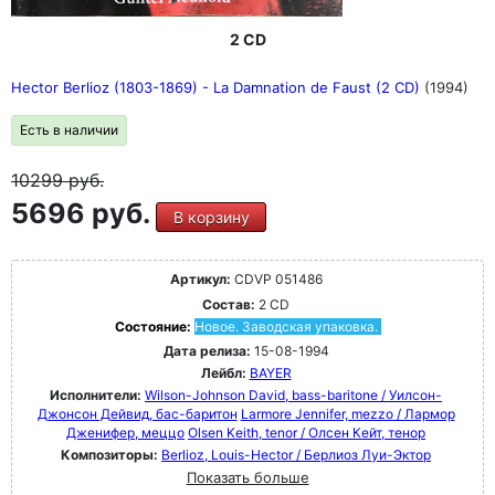
2 CD
Hector Berlioz (1803-1869) - La Damnation de Faust (2 CD)
(1994)
Есть в наличии
10299
руб.
5696 руб.
В корзину
Артикул:
CDVP 051486
Состав:
2 CD
Состояние:
Новое. Заводская упаковка.
Дата релиза:
15-08-1994
Лейбл:
BAYER
Исполнители:
Wilson-Johnson David, bass-baritone / Уилсон-
Джонсон Дейвид, бас-баритон
Larmore Jennifer, mezzo / Лармор
Дженифер, меццо
Olsen Keith, tenor / Олсен Кейт, тенор
Композиторы:
Berlioz, Louis-Hector / Берлиоз Луи-Эктор
Показать больше