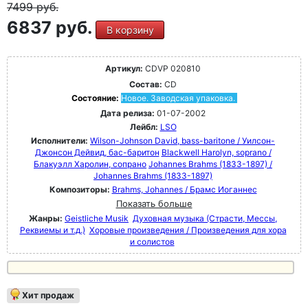
7499
руб.
6837 руб.
В корзину
Артикул:
CDVP 020810
Состав:
CD
Состояние:
Новое. Заводская упаковка.
Дата релиза:
01-07-2002
Лейбл:
LSO
Исполнители:
Wilson-Johnson David, bass-baritone / Уилсон-
Джонсон Дейвид, бас-баритон
Blackwell Harolyn, soprano /
Блакуэлл Харолин, сопрано
Johannes Brahms (1833-1897) /
Johannes Brahms (1833-1897)
Композиторы:
Brahms, Johannes / Брамс Иоганнес
Показать больше
Жанры:
Geistliche Musik
Духовная музыка (Страсти, Мессы,
Реквиемы и т.д.)
Хоровые произведения / Произведения для хора
и солистов
Хит продаж