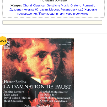
Показать больше
Жанры:
Choral
Classical
Geistliche Musik
Oratorio
Romantic
Духовная музыка (Страсти, Мессы, Реквиемы и т.д.)
Хоровые
произведения / Произведения для хора и солистов
-45%