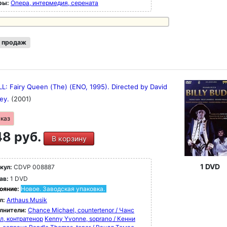
ры:
Опера, интермедия, серената
 продаж
L: Fairy Queen (The) (ENO, 1995). Directed by David
ey.
(2001)
аказ
8 руб.
В корзину
1 DVD
кул:
CDVP 008887
ав:
1 DVD
ояние:
Новое. Заводская упаковка.
л:
Arthaus Musik
лнители:
Chance Michael, countertenor / Чанс
л, контратенор
Kenny Yvonne, soprano / Кенни