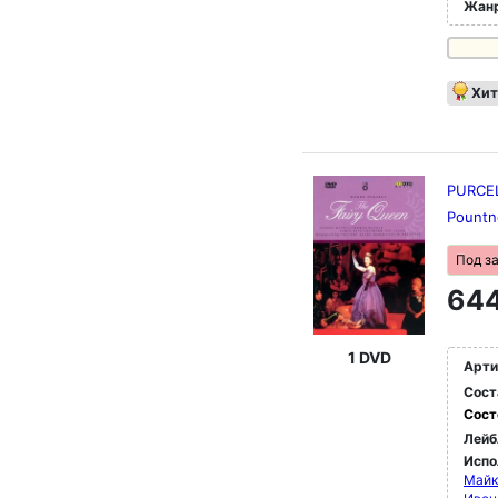
Жан
Хит
PURCEL
Pountn
Под з
644
1 DVD
Арти
Сост
Сост
Лейб
Испо
Майк