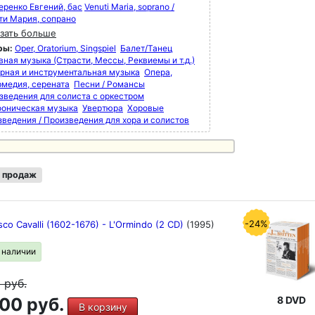
еренко Евгений, бас
Venuti Maria, soprano /
ти Мария, сопрано
зать больше
ры:
Oper, Oratorium, Singspiel
Балет/Танец
вная музыка (Страсти, Мессы, Реквиемы и т.д.)
рная и инструментальная музыка
Опера,
рмедия, серената
Песни / Романсы
зведения для солиста с оркестром
оническая музыка
Увертюра
Хоровые
зведения / Произведения для хора и солистов
 продаж
-24%
co Cavalli (1602-1676) - L'Ormindo (2 CD)
(1995)
в наличии
9
руб.
00 руб.
8 DVD
В корзину