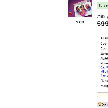
Есть 
7199
2 CD
599
Арти
Сост
Сост
Дата
Лейб
Испо
бас
P
Mirel
Richa
Пока
Жан
Хит