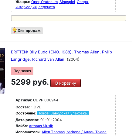
Жанры:
Oper, Oratorium, Singspiel
Опера,
интермедия, серената
Хит продаж
BRITTEN: Billy Budd (ENO, 1988). Thomas Allen, Philip
Langridge, Richard van Allan.
(2004)
Под заказ
5299 руб.
В корзину
Артикул:
CDVP 008944
Состав:
1 DVD
Состояние:
Новое. Заводская упаковка.
Дата релиза:
01-01-2004
Лейбл:
Arthaus Musik
Исполнители:
Allen Thomas, baritone / Аллен Томас,