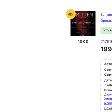
-8%
Benjami
Operas
Есть 
2179
10 CD
199
Арти
Сост
Сост
Дата
Лейб
Испо
Джон
Хите
мец
Пока