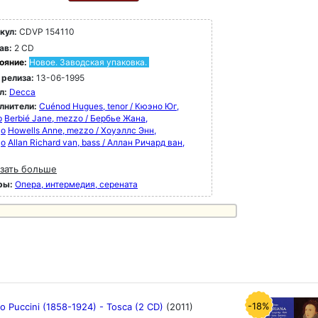
кул:
CDVP 154110
ав:
2 CD
ояние:
Новое. Заводская упаковка.
 релиза:
13-06-1995
л:
Decca
лнители:
Cuénod Hugues, tenor / Кюэно Юг,
р
Berbié Jane, mezzo / Бербье Жана,
цо
Howells Anne, mezzo / Хоуэллс Энн,
цо
Allan Richard van, bass / Аллан Ричард ван,
зать больше
ры:
Опера, интермедия, серената
-18%
o Puccini (1858-1924) - Tosca (2 CD)
(2011)