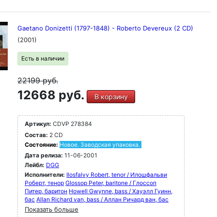
Gaetano Donizetti (1797-1848) - Roberto Devereux (2 CD)
(2001)
Есть в наличии
22199
руб.
12668 руб.
В корзину
Артикул:
CDVP 278384
Состав:
2 CD
Состояние:
Новое. Заводская упаковка.
Дата релиза:
11-06-2001
Лейбл:
DGG
Исполнители:
Ilosfalvy Robert, tenor / Илошфальви
Роберт, тенор
Glossop Peter, baritone / Глоссоп
Питер, баритон
Howell Gwynne, bass / Хауэлл Гуинн,
бас
Allan Richard van, bass / Аллан Ричард ван, бас
Показать больше