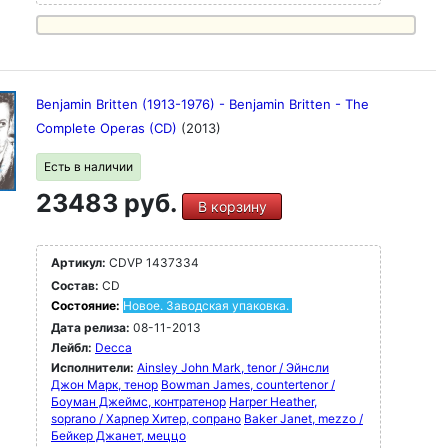
Benjamin Britten (1913-1976) - Benjamin Britten - The
Complete Operas (CD)
(2013)
Есть в наличии
23483 руб.
В корзину
Артикул:
CDVP 1437334
Состав:
CD
Состояние:
Новое. Заводская упаковка.
Дата релиза:
08-11-2013
Лейбл:
Decca
Исполнители:
Ainsley John Mark, tenor / Эйнсли
Джон Марк, тенор
Bowman James, countertenor /
Боуман Джеймс, контратенор
Harper Heather,
soprano / Харпер Хитер, сопрано
Baker Janet, mezzo /
Бейкер Джанет, меццо