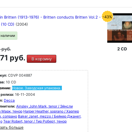
-43%
n Britten (1913-1976) - Britten conducts Britten Vol.2 -
 (10 CD)
(2004)
в наличии
9
руб.
2 CD
71 руб.
В корзину
кул:
CDVP 004887
ав:
10 CD
ояние:
Новое. Заводская упаковка.
 релиза:
16-11-2004
л:
Decca
лнители:
Ainsley John Mark, tenor / Эйнсли
 Марк, тенор
Harper Heather, soprano / Харпер
р, сопрано
Baker Janet, mezzo / Бейкер Джанет,
цо
Tear Robert, tenor / Тир Роберт, тенор
зать больше