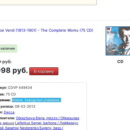
pe Verdi (1813-1901) - The Complete Works (75 CD)
в наличии
9
руб.
CD
98 руб.
В корзину
кул:
CDVP 449434
ав:
75 CD
ояние:
Новое. Заводская упаковка.
 релиза:
08-02-2013
л:
Decca
лнители:
Obraztsova Elena, mezzo / Образцова
а, меццо
Leiferkus Sergei, baritone / Лейферкус
ей, баритон
Nesterenko Eugeny, bass /