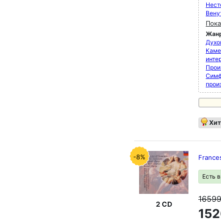
Нест
Вену
Пока
Жан
Духо
Каме
инте
Прои
Симф
прои
Хит
-8%
Frances
Есть 
1659
2 CD
152