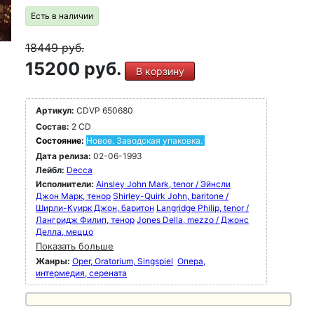
Есть в наличии
18449
руб.
15200 руб.
В корзину
Артикул:
CDVP 650680
Состав:
2 CD
Состояние:
Новое. Заводская упаковка.
Дата релиза:
02-06-1993
Лейбл:
Decca
Исполнители:
Ainsley John Mark, tenor / Эйнсли
Джон Марк, тенор
Shirley-Quirk John, baritone /
Ширли-Куирк Джон, баритон
Langridge Philip, tenor /
Лангридж Филип, тенор
Jones Della, mezzo / Джонс
Делла, меццо
Показать больше
Жанры:
Oper, Oratorium, Singspiel
Опера,
интермедия, серената