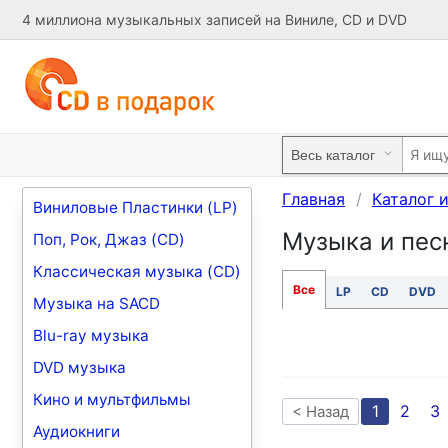
4 миллиона музыкальных записей на Виниле, CD и DVD
Главная
Каталог 
Виниловые Пластинки (LP)
Музыка и песн
Поп, Рок, Джаз (CD)
Классическая музыка (CD)
Все
LP
CD
DVD
Музыка на SACD
Blu-ray музыка
DVD музыка
Кино и мультфильмы
1
2
3
< Назад
Аудиокниги