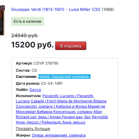
Giuseppe Verdi (1813-1901) - Luisa Miller (CD)
(1988)
Есть в наличии
24949
руб.
15200 руб.
В корзину
Артикул:
CDVP 278790
Состав:
CD
Состояние:
Новое. Заводская упаковка.
Дата релиза:
02-04-1991
Лейбл:
Decca
Исполнители:
Pavarotti, Luciano / Pavarotti,
Luciano
Caballé i Folch María de Montserrat Bibiana
Concepción, soprano / Кабалье и Фольк Мария де
Монсеррат Бибиана Консепсьон, сопрано
Allan
Richard van, bass / Аллан Ричард ван, бас
Reynolds
Anna, mezzo / Рейнольдс Анна, меццо
Показать больше
Жанры:
Опера, интермедия, серената