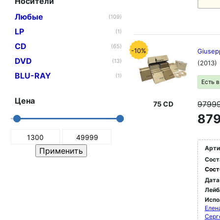
Носители
Любые
(109)
LP
(1)
CD
(65)
-10%
Giusep
DVD
(13)
(2013)
BLU-RAY
(1)
Есть 
Цена
9799
75 CD
879
Арти
Сост
Сост
Дата
Лейб
Испо
Елен
Серг