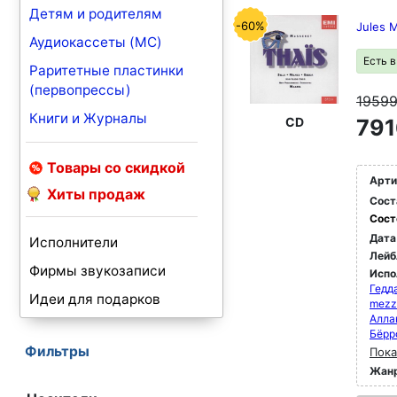
Детям и родителям
-60%
Jules 
Аудиокассеты (MC)
Есть 
Раритетные пластинки
(первопрессы)
1959
Книги и Журналы
CD
791
Товары со скидкой
Арти
Хиты продаж
Сост
Сост
Дата
Исполнители
Лейб
Фирмы звукозаписи
Испо
Гедда
Идеи для подарков
mezz
Алла
Бёрр
Фильтры
Пока
Жан