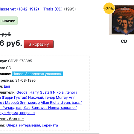
-39%
Massenet (1842-1912) - Thais (CD)
(1995)
в наличии
9
руб.
6 руб.
CD
В корзину
кул:
CDVP 278385
ав:
CD
ояние:
Новое. Заводская упаковка.
 релиза:
31-08-1995
л:
Emi
лнители:
Gedda (Harry Gustaf) Nikolai, tenor /
 (Гарри Густав) Николай, тенор
Murray Ann,
o / Маррей Энн, меццо
Allan Richard van, bass /
н Ричард ван, бас
Burrowes Norma, soprano /
оус Норма, сопрано
зать больше
ры:
Опера, интермедия, серената