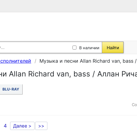
Найти
В наличии
исполнителей
Музыка и песни Allan Richard van, bass 
и Allan Richard van, bass / Аллан Рич
BLU-RAY
Со
4
Далее >
>>