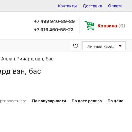
Контакты
Доставка
Оплата
+7 499 940-89-89
Корзина
(0)
+7 916 460-55-23
Личный кабинет
/ Аллан Ричард ван, бас
ард ван, бас
ртировать по:
По популярности
По дате релиза
По цене