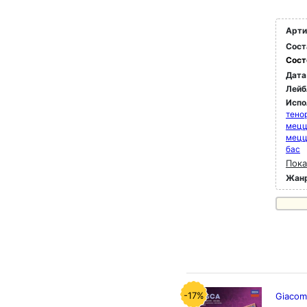
Арти
Сост
Сост
Дата
Лейб
Испо
тено
мец
мец
бас
Пока
Жан
-17%
Giacom