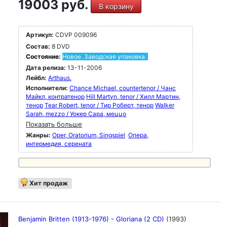
19003 руб.
В корзину
Артикул:
CDVP 009096
Состав:
8 DVD
Состояние:
Новое. Заводская упаковка.
Дата релиза:
13-11-2006
Лейбл:
Arthaus.
Исполнители:
Chance Michael, countertenor / Чанс
Майкл, контратенор
Hill Martyn, tenor / Хилл Мартин,
тенор
Tear Robert, tenor / Тир Роберт, тенор
Walker
Sarah, mezzo / Уокер Сара, меццо
Показать больше
Жанры:
Oper, Oratorium, Singspiel
Опера,
интермедия, серената
Хит продаж
Benjamin Britten (1913-1976) - Gloriana (2 CD)
(1993)