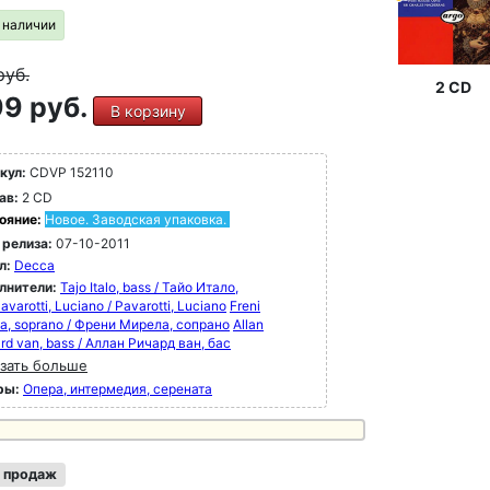
в наличии
руб.
2 CD
9 руб.
В корзину
кул:
CDVP 152110
ав:
2 CD
ояние:
Новое. Заводская упаковка.
 релиза:
07-10-2011
л:
Decca
лнители:
Tajo Italo, bass / Тайо Итало,
avarotti, Luciano / Pavarotti, Luciano
Freni
la, soprano / Френи Мирела, сопрано
Allan
rd van, bass / Аллан Ричард ван, бас
зать больше
ры:
Опера, интермедия, серената
 продаж