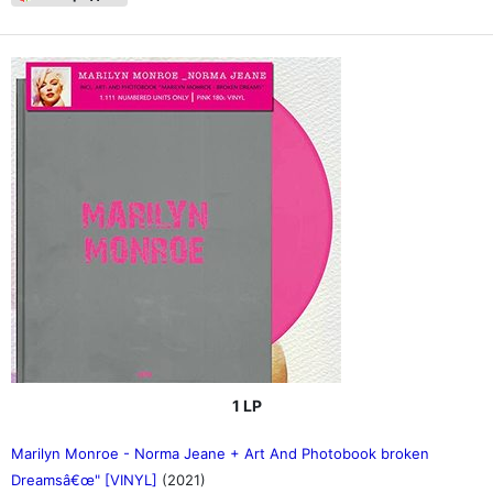
1 LP
Marilyn Monroe - Norma Jeane + Art And Photobook broken
Dreamsâ€œ" [VINYL]
(2021)