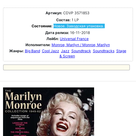
Артикул:
CDVP 3571853
Состав:
1 LP
Состояние:
Новое. Заводская упаковка.
Дата релиза:
16-11-2018
Лейбл:
Universal France
Исполнители:
Monroe, Marilyn / Monroe, Marilyn
Жанры:
Big Band
Cool Jazz
Jazz
Soundtrack
Soundtracks
Stage
& Screen