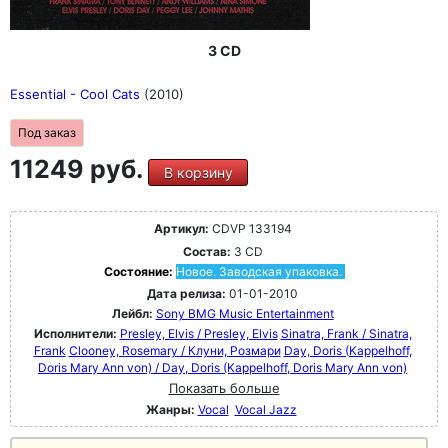
3 CD
Essential - Cool Cats
(2010)
Под заказ
11249 руб.
В корзину
Артикул:
CDVP 133194
Состав:
3 CD
Состояние:
Новое. Заводская упаковка.
Дата релиза:
01-01-2010
Лейбл:
Sony BMG Music Entertainment
Исполнители:
Presley, Elvis / Presley, Elvis
Sinatra, Frank / Sinatra,
Frank
Clooney, Rosemary / Клуни, Розмари
Day, Doris (Kappelhoff,
Doris Mary Ann von) / Day, Doris (Kappelhoff, Doris Mary Ann von)
Показать больше
Жанры:
Vocal
Vocal Jazz