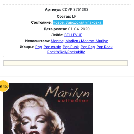
Артикул:
CDVP 3751393
Состав:
LP
Состояние:
Новое. Заводская упаковка.
Дата релиза:
01-04-2020
Лейбл:
BELLEVUE
Исполнители:
Monroe, Marilyn / Monroe, Marilyn
Жанры:
Pop
Pop music
Pop Punk
Pop Rap
Pop Rock
Rock'n'Roll/Rockabilly
-64%