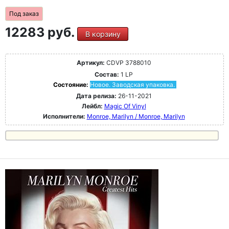
Под заказ
12283 руб.
В корзину
Артикул:
CDVP 3788010
Состав:
1 LP
Состояние:
Новое. Заводская упаковка.
Дата релиза:
26-11-2021
Лейбл:
Magic Of Vinyl
Исполнители:
Monroe, Marilyn / Monroe, Marilyn