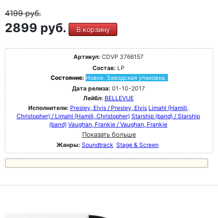
4199
руб.
2899 руб.
В корзину
Артикул:
CDVP 3766157
Состав:
LP
Состояние:
Новое. Заводская упаковка.
Дата релиза:
01-10-2017
Лейбл:
BELLEVUE
Исполнители:
Presley, Elvis / Presley, Elvis
Limahl (Hamill,
Christopher) / Limahl (Hamill, Christopher)
Starship (band) / Starship
(band)
Vaughan, Frankie / Vaughan, Frankie
Показать больше
Жанры:
Soundtrack
Stage & Screen