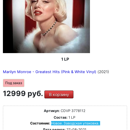
1 LP
Marilyn Monroe - Greatest Hits (Pink & White Vinyl)
(2021)
Под заказ
12999 руб.
В корзину
Артикул:
CDVP 3778112
Состав:
1 LP
Состояние:
Новое. Заводская упаковка.
Дата релиза:
27-08-2021