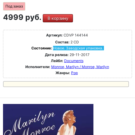
Под заказ
4999 руб.
В корзину
Артикул:
CDVP 144144
Состав:
2 CD
Состояние:
Новое. Заводская упаковка.
Дата релиза:
29-11-2017
Лейбл:
Documents
Исполнители:
Monroe, Marilyn / Monroe, Marilyn
Жанры:
Pop