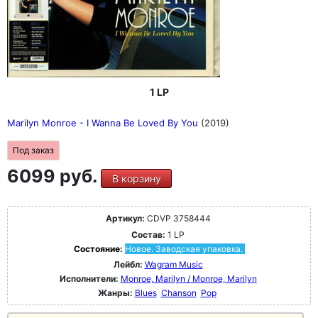
1 LP
Marilyn Monroe - I Wanna Be Loved By You
(2019)
Под заказ
6099 руб.
В корзину
Артикул:
CDVP 3758444
Состав:
1 LP
Состояние:
Новое. Заводская упаковка.
Лейбл:
Wagram Music
Исполнители:
Monroe, Marilyn / Monroe, Marilyn
Жанры:
Blues
Chanson
Pop