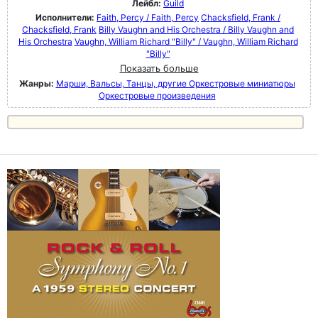
Лейбл:
Guild
Исполнители:
Faith, Percy / Faith, Percy
Chacksfield, Frank /
Chacksfield, Frank
Billy Vaughn and His Orchestra / Billy Vaughn and
His Orchestra
Vaughn, William Richard "Billy" / Vaughn, William Richard
"Billy"
Показать больше
Жанры:
Марши, Вальсы, Танцы, другие Оркестровые миниатюры
Оркестровые произведения