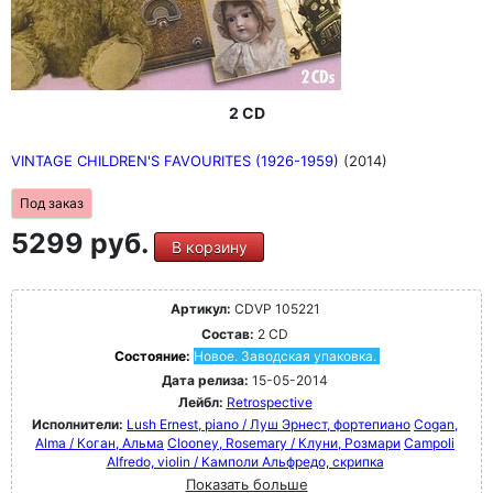
2 CD
VINTAGE CHILDREN'S FAVOURITES (1926-1959)
(2014)
Под заказ
5299 руб.
В корзину
Артикул:
CDVP 105221
Состав:
2 CD
Состояние:
Новое. Заводская упаковка.
Дата релиза:
15-05-2014
Лейбл:
Retrospective
Исполнители:
Lush Ernest, piano / Луш Эрнест, фортепиано
Cogan,
Alma / Коган, Альма
Clooney, Rosemary / Клуни, Розмари
Campoli
Alfredo, violin / Камполи Альфредо, скрипка
Показать больше