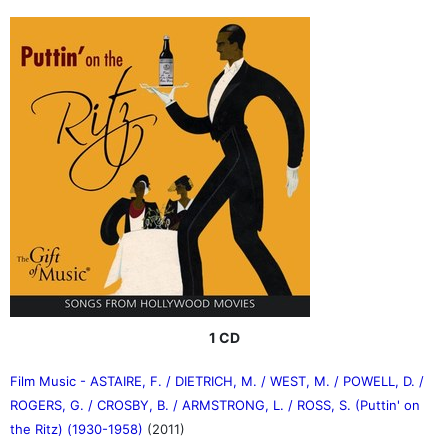
1 CD
Film Music - ASTAIRE, F. / DIETRICH, M. / WEST, M. / POWELL, D. /
ROGERS, G. / CROSBY, B. / ARMSTRONG, L. / ROSS, S. (Puttin' on
the Ritz) (1930-1958)
(2011)