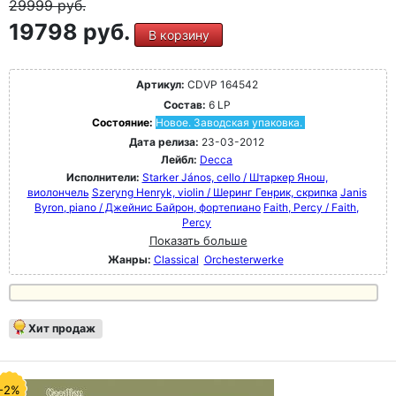
29999
руб.
19798 руб.
В корзину
Артикул:
CDVP 164542
Состав:
6 LP
Состояние:
Новое. Заводская упаковка.
Дата релиза:
23-03-2012
Лейбл:
Decca
Исполнители:
Starker János, cello / Штаркер Янош,
виолончель
Szeryng Henryk, violin / Шеринг Генрик, скрипка
Janis
Byron, piano / Джейнис Байрон, фортепиано
Faith, Percy / Faith,
Percy
Показать больше
Жанры:
Classical
Orchesterwerke
Хит продаж
-2%