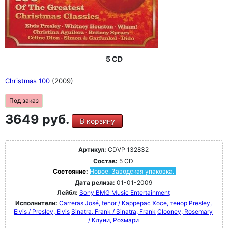
5 CD
Christmas 100
(2009)
Под заказ
3649 руб.
В корзину
Артикул:
CDVP 132832
Состав:
5 CD
Состояние:
Новое. Заводская упаковка.
Дата релиза:
01-01-2009
Лейбл:
Sony BMG Music Entertainment
Исполнители:
Carreras José, tenor / Каррерас Хосе, тенор
Presley,
Elvis / Presley, Elvis
Sinatra, Frank / Sinatra, Frank
Clooney, Rosemary
/ Клуни, Розмари