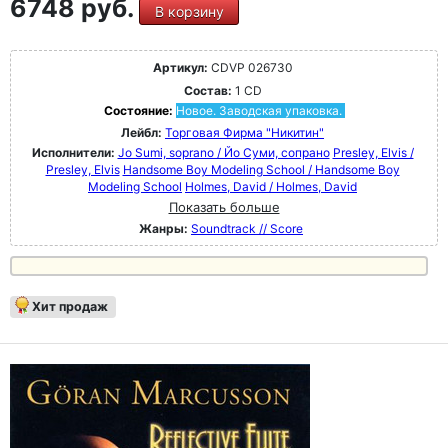
6748 руб.
В корзину
Артикул:
CDVP 026730
Состав:
1 CD
Состояние:
Новое. Заводская упаковка.
Лейбл:
Торговая Фирма "Никитин"
Исполнители:
Jo Sumi, soprano / Йо Суми, сопрано
Presley, Elvis /
Presley, Elvis
Handsome Boy Modeling School / Handsome Boy
Modeling School
Holmes, David / Holmes, David
Показать больше
Жанры:
Soundtrack // Score
Хит продаж