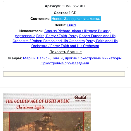
Артикул:
CDVP 652307
Состав:
1 CD
Состояние:
Новое. Заводская упаковка.
Лейбл:
Guild
Исполнители:
Strauss Richard, piano / Штраус Рихард,
фортепиано
Faith, Percy / Faith, Percy
Robert Farnon and His
Orchestra / Robert Farnon and His Orchestra
Percy Faith and His
Orchestra / Percy Faith and His Orchestra
Показать больше
Жанры:
Марши, Вальсы, Танцы, другие Оркестровые миниатюры
Оркестровые произведения