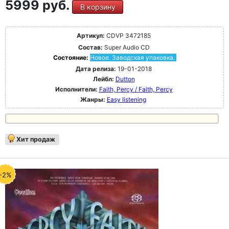
5999 руб.
В корзину
Артикул:
CDVP 3472185
Состав:
Super Audio CD
Состояние:
Новое. Заводская упаковка.
Дата релиза:
19-01-2018
Лейбл:
Dutton
Исполнители:
Faith, Percy / Faith, Percy
Жанры:
Easy listening
Хит продаж
-2%