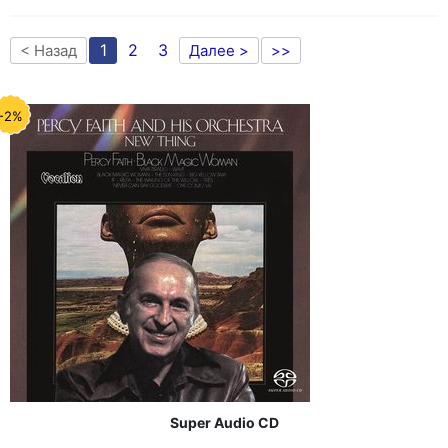
1
2
3
< Назад
Далее >
>>
-2%
Super Audio CD