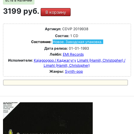
Есть в наличии
3199 руб.
В корзину
Артикул:
CDVP 2019938
Состав:
1 CD
Состояние:
Новое. Заводская упаковка.
Дата релиза:
01-01-1993
Лейбл:
EMI Records
Исполнители:
Kajagoogoo / Каджагугу
Limahl (Hamill, Christopher) /
Limahl (Hamill, Christopher)
Жанры:
Synth-pop