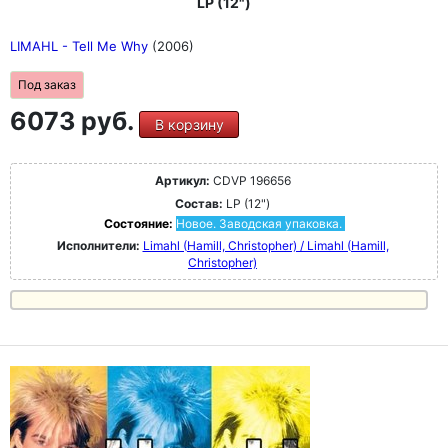
LP (12")
LIMAHL - Tell Me Why
(2006)
Под заказ
6073 руб.
В корзину
Артикул:
CDVP 196656
Состав:
LP (12")
Состояние:
Новое. Заводская упаковка.
Исполнители:
Limahl (Hamill, Christopher) / Limahl (Hamill,
Christopher)