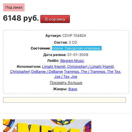
Под заказ
6148 руб.
В корзину
Артикул:
CDVP 154824
Состав:
2 CD
Состояние:
Новое. Заводская упаковка.
Дата релиза:
01-01-2008
Лейбл:
Wagram Music
Исполнители:
Limahl (Hamill, Christopher) / Limahl (Hamill,
Christopher)
DeBarge / DeBarge
Trammps, The / Trammps, The
Tex,
Joe / Tex, Joe
Показать больше
Жанры:
Фанк