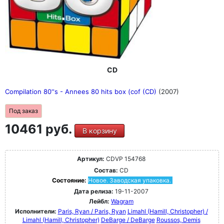
CD
Compilation 80''s - Annees 80 hits box (cof (CD)
(2007)
Под заказ
10461 руб.
В корзину
Артикул:
CDVP 154768
Состав:
CD
Состояние:
Новое. Заводская упаковка.
Дата релиза:
19-11-2007
Лейбл:
Wagram
Исполнители:
Paris, Ryan / Paris, Ryan
Limahl (Hamill, Christopher) /
Limahl (Hamill, Christopher)
DeBarge / DeBarge
Roussos, Demis