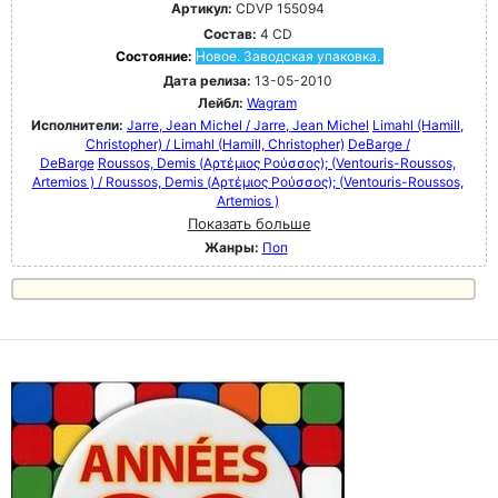
Артикул:
CDVP 155094
Состав:
4 CD
Состояние:
Новое. Заводская упаковка.
Дата релиза:
13-05-2010
Лейбл:
Wagram
Исполнители:
Jarre, Jean Michel / Jarre, Jean Michel
Limahl (Hamill,
Christopher) / Limahl (Hamill, Christopher)
DeBarge /
DeBarge
Roussos, Demis (Αρτέμιος Ρούσσος); (Ventouris-Roussos,
Artemios ) / Roussos, Demis (Αρτέμιος Ρούσσος); (Ventouris-Roussos,
Artemios )
Показать больше
Жанры:
Поп