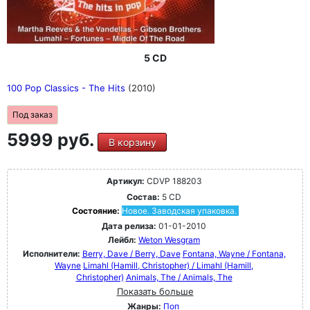
5 CD
100 Pop Classics - The Hits
(2010)
Под заказ
5999 руб.
В корзину
Артикул:
CDVP 188203
Состав:
5 CD
Состояние:
Новое. Заводская упаковка.
Дата релиза:
01-01-2010
Лейбл:
Weton Wesgram
Исполнители:
Berry, Dave / Berry, Dave
Fontana, Wayne / Fontana,
Wayne
Limahl (Hamill, Christopher) / Limahl (Hamill,
Christopher)
Animals, The / Animals, The
Показать больше
Жанры:
Поп