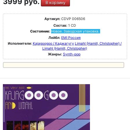
3999 руб.
В корзину
Артикул:
CDVP 006506
Состав:
1 CD
Состояние:
Новое. Заводская упаковка.
Лейбл:
EMI Россия
Исполнители:
Kajagoogoo / Каджагугу
Limahl (Hamill, Christopher) /
Limahl (Hamill, Christopher)
Жанры:
Synth-pop