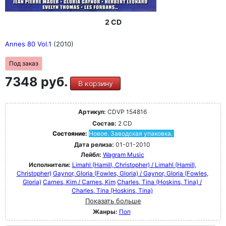
2 CD
Annes 80 Vol.1
(2010)
Под заказ
7348 руб.
В корзину
Артикул:
CDVP 154816
Состав:
2 CD
Состояние:
Новое. Заводская упаковка.
Дата релиза:
01-01-2010
Лейбл:
Wagram Music
Исполнители:
Limahl (Hamill, Christopher) / Limahl (Hamill,
Christopher)
Gaynor, GIoria (Fowles, Gloria) / Gaynor, GIoria (Fowles,
Gloria)
Carnes, Kim / Carnes, Kim
Charles, Tina (Hoskins, Tina) /
Charles, Tina (Hoskins, Tina)
Показать больше
Жанры:
Поп