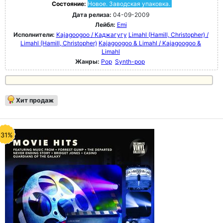
Состояние:
Новое. Заводская упаковка.
Дата релиза:
04-09-2009
Лейбл:
Emi
Исполнители:
Kajagoogoo / Каджагугу
Limahl (Hamill, Christopher) /
Limahl (Hamill, Christopher)
Kajagoogoo & Limahl / Kajagoogoo &
Limahl
Жанры:
Pop
Synth-pop
Хит продаж
-31%