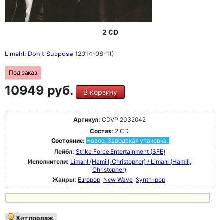
2 CD
Limahl: Don't Suppose
(2014-08-11)
Под заказ
10949 руб.
В корзину
Артикул:
CDVP 2032042
Состав:
2 CD
Состояние:
Новое. Заводская упаковка.
Лейбл:
Strike Force Entertainment (SFE)
Исполнители:
Limahl (Hamill, Christopher) / Limahl (Hamill,
Christopher)
Жанры:
Europop
New Wave
Synth-pop
Хит продаж