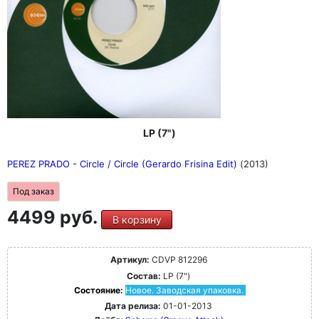
LP (7")
PEREZ PRADO - Circle / Circle (Gerardo Frisina Edit)
(2013)
Под заказ
4499 руб.
В корзину
Артикул:
CDVP 812296
Состав:
LP (7")
Состояние:
Новое. Заводская упаковка.
Дата релиза:
01-01-2013