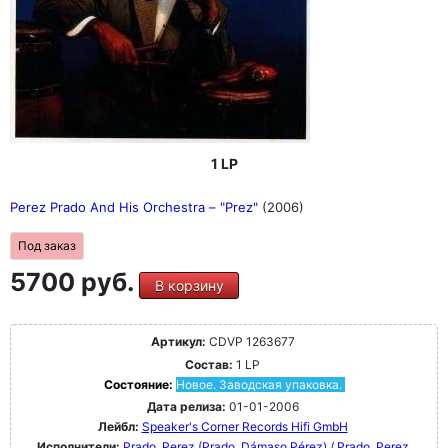
1 LP
Perez Prado And His Orchestra ‎– "Prez"
(2006)
Под заказ
5700 руб.
В корзину
Артикул:
CDVP 1263677
Состав:
1 LP
Состояние:
Новое. Заводская упаковка.
Дата релиза:
01-01-2006
Лейбл:
Speaker's Corner Records Hifi GmbH
Исполнители:
Prado, Perez (Prado, Dámaso Pérez) / Prado, Perez