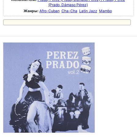
(Prado, Dámaso Pérez)
Жанры:
Afro-Cuban
Cha-Cha
Latin Jazz
Mambo