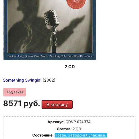
2 CD
Something Swingin'
(2002)
Под заказ
8571 руб.
В корзину
Артикул:
CDVP 074374
Состав:
2 CD
Состояние:
Новое. Заводская упаковка.