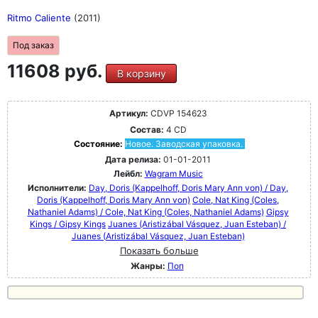
Ritmo Caliente
(2011)
Под заказ
11608 руб.
В корзину
Артикул:
CDVP 154623
Состав:
4 CD
Состояние:
Новое. Заводская упаковка.
Дата релиза:
01-01-2011
Лейбл:
Wagram Music
Исполнители:
Day, Doris (Kappelhoff, Doris Mary Ann von) / Day,
Doris (Kappelhoff, Doris Mary Ann von)
Cole, Nat King (Coles,
Nathaniel Adams) / Cole, Nat King (Coles, Nathaniel Adams)
Gipsy
Kings / Gipsy Kings
Juanes (Aristizábal Vásquez, Juan Esteban) /
Juanes (Aristizábal Vásquez, Juan Esteban)
Показать больше
Жанры:
Поп