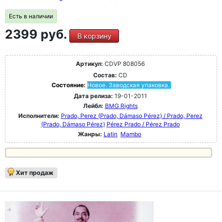
Есть в наличии
2399 руб.
В корзину
Артикул:
CDVP 808056
Состав:
CD
Состояние:
Новое. Заводская упаковка.
Дата релиза:
19-01-2011
Лейбл:
BMG Rights
Исполнители:
Prado, Perez (Prado, Dámaso Pérez) / Prado, Perez
(Prado, Dámaso Pérez)
Pérez Prado / Pérez Prado
Жанры:
Latin
Mambo
Хит продаж