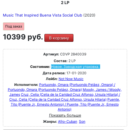
2 LP
Music That Inspired Buena Vista Social Club
(2020)
Под заказ
10399 руб.
В корзину
Артикул:
CDVP 2840039
Состав:
2 LP
Состояние:
Новое. Заводская упаковка.
Дата релиза:
17-01-2020
Лейбл:
Not Now Music
Исполнители:
Portuondo, Omara (Portuondo Peláez, Omara) /
Portuondo, Omara (Portuondo Peláez, Omara)
Moody, James / Moody,
James
Cruz, Celia (Celia de la Caridad Cruz Alfonso, Ursula Hilaria) /
Cruz, Celia (Celia de la Caridad Cruz Alfonso, Ursula Hilaria)
Puente,
Tito (Puente Jr., Ernesto Antonio) / Puente, Tito (Puente Jr., Ernesto
Antonio)
Показать больше
Жанры:
Afro-Cuban
Son