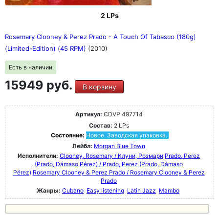
2 LPs
Rosemary Clooney & Perez Prado - A Touch Of Tabasco (180g)
(Limited-Edition) (45 RPM)
(2010)
Есть в наличии
15949 руб.
В корзину
Артикул:
CDVP 497714
Состав:
2 LPs
Состояние:
Новое. Заводская упаковка.
Лейбл:
Morgan Blue Town
Исполнители:
Clooney, Rosemary / Клуни, Розмари
Prado, Perez
(Prado, Dámaso Pérez) / Prado, Perez (Prado, Dámaso
Pérez)
Rosemary Clooney & Perez Prado / Rosemary Clooney & Perez
Prado
Жанры:
Cubano
Easy listening
Latin Jazz
Mambo