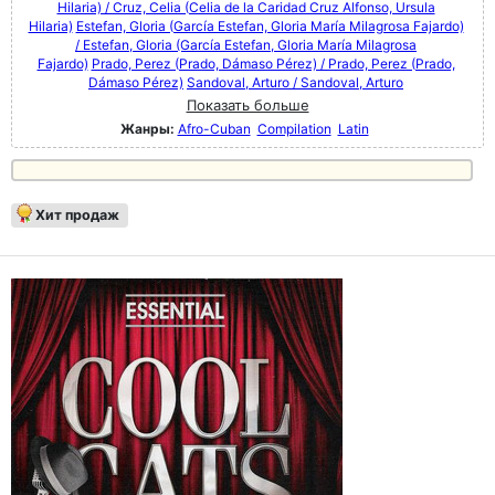
Hilaria) / Cruz, Celia (Celia de la Caridad Cruz Alfonso, Ursula
Hilaria)
Estefan, Gloria (García Estefan, Gloria María Milagrosa Fajardo)
/ Estefan, Gloria (García Estefan, Gloria María Milagrosa
Fajardo)
Prado, Perez (Prado, Dámaso Pérez) / Prado, Perez (Prado,
Dámaso Pérez)
Sandoval, Arturo / Sandoval, Arturo
Показать больше
Жанры:
Afro-Cuban
Compilation
Latin
Хит продаж