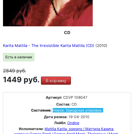
CD
Karita Mattila - The Irresistible Karita Mattila (CD)
(2010)
Есть в наличии
2849
руб.
1449 руб.
В корзину
Артикул:
CDVP 108047
Состав:
CD
Состояние:
Новое. Заводская упаковка.
Дата релиза:
19-04-2010
Лейбл:
Ondine
Исполнители:
Mattila Karita, soprano / Маттила Карита,
сопрано
Garner, Erroll / Garner, Erroll
Monk, Thelonious / Monk,