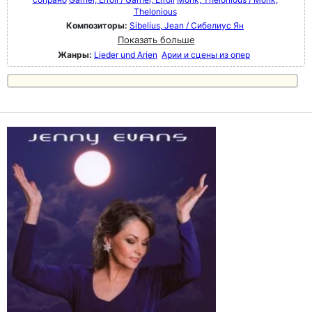
Thelonious
Композиторы:
Sibelius, Jean / Сибелиус Ян
Показать больше
Жанры:
Lieder und Arien
Арии и сцены из опер