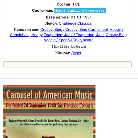
Состав:
1 CD
Состояние:
Новое. Заводская упаковка.
Дата релиза:
01-01-1931
Лейбл:
Challenge Classics
Исполнители:
Crosby, Bing / Crosby, Bing
Carmichael, Hoagy /
Carmichael, Hoagy
Teagarden, Jack / Teagarden, Jack
Crosby Bing,
vocals / Кросби Бинг, вокал
Показать больше
Жанры:
Джаз