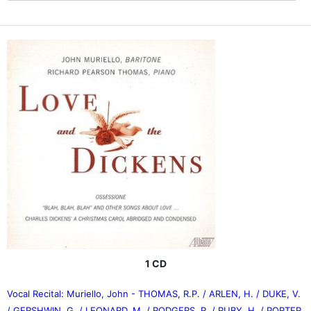
1 CD
Vocal Recital: Muriello, John - THOMAS, R.P. / ARLEN, H. / DUKE, V.
/ GERSHWIN, G. / LEONARD, M. / RODGERS, R. / RUBY, H. / PORTER,