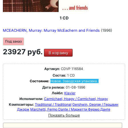
1 CD
MCEACHERN, Murray: Murray McEachern and Friends
(1996)
Под заказ
23927 руб.
В корзину
Артикул:
CDVP 116584
Состав:
1 CD
Состояние:
Новое. Заводская упаковка.
Дата релиза:
01-08-1996
Лейбл:
Klavier
Исполнители:
Carmichael, Hoagy / Carmichael, Hoagy
Композиторы:
Traditional / Traditional
Gershwin, George / Гершвин
Джорж
Marchetti, Fermo Dante / Маркетти Фермо Данте
Показать больше