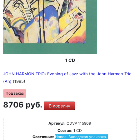
1 CD
JOHN HARMON TRIO: Evening of Jazz with the John Harmon Trio
(An)
(1995)
Под заказ
8706 руб.
В корзину
Артикул:
CDVP 115909
Состав:
1 CD
Состояние:
Новое. Заводская упаковка.