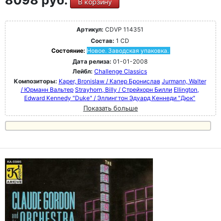
8098 руб.
В корзину
Артикул:
CDVP 114351
Состав:
1 CD
Состояние:
Новое. Заводская упаковка.
Дата релиза:
01-01-2008
Лейбл:
Challenge Classics
Композиторы:
Kaper, Bronislaw / Капер Бронислав
Jurmann, Walter
/ Юрманн Вальтер
Strayhorn, Billy / Стрейхорн Билли
Ellington,
Edward Kennedy "Duke" / Эллингтон Эдуард Кеннеди "Дюк"
Показать больше