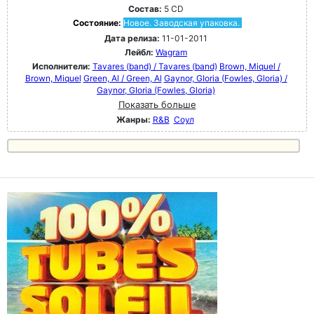
Состав:
5 CD
Состояние:
Новое. Заводская упаковка.
Дата релиза:
11-01-2011
Лейбл:
Wagram
Исполнители:
Tavares (band) / Tavares (band)
Brown, Miquel /
Brown, Miquel
Green, Al / Green, Al
Gaynor, GIoria (Fowles, Gloria) /
Gaynor, GIoria (Fowles, Gloria)
Показать больше
Жанры:
R&B
Соул