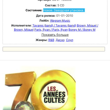
Состав:
5 CD
Состояние:
Новое. Заводская упаковка.
Дата релиза:
01-01-2010
Лейбл:
Wagram Music
Исполнители:
Tavares (band) / Tavares (band)
Brown, Miquel /
Brown, Miquel
Paris, Ryan / Paris, Ryan
Boney M / Boney M
Показать больше
Жанры:
R&B
Диско
Соул