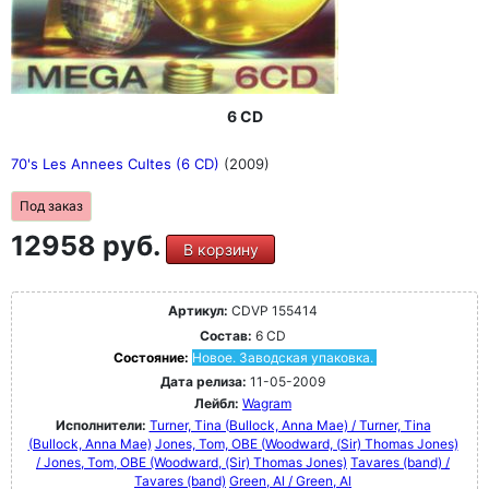
6 CD
70's Les Annees Cultes (6 CD)
(2009)
Под заказ
12958 руб.
В корзину
Артикул:
CDVP 155414
Состав:
6 CD
Состояние:
Новое. Заводская упаковка.
Дата релиза:
11-05-2009
Лейбл:
Wagram
Исполнители:
Turner, Tina (Bullock, Anna Mae) / Turner, Tina
(Bullock, Anna Mae)
Jones, Tom, OBE (Woodward, (Sir) Thomas Jones)
/ Jones, Tom, OBE (Woodward, (Sir) Thomas Jones)
Tavares (band) /
Tavares (band)
Green, Al / Green, Al