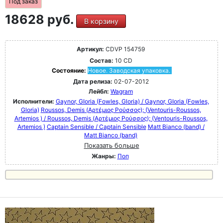
Под заказ
18628 руб.
В корзину
Артикул:
CDVP 154759
Состав:
10 CD
Состояние:
Новое. Заводская упаковка.
Дата релиза:
02-07-2012
Лейбл:
Wagram
Исполнители:
Gaynor, GIoria (Fowles, Gloria) / Gaynor, GIoria (Fowles,
Gloria)
Roussos, Demis (Αρτέμιος Ρούσσος); (Ventouris-Roussos,
Artemios ) / Roussos, Demis (Αρτέμιος Ρούσσος); (Ventouris-Roussos,
Artemios )
Captain Sensible / Captain Sensible
Matt Bianco (band) /
Matt Bianco (band)
Показать больше
Жанры:
Поп