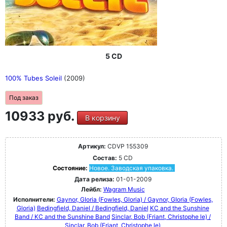
5 CD
100% Tubes Soleil
(2009)
Под заказ
10933 руб.
В корзину
Артикул:
CDVP 155309
Состав:
5 CD
Состояние:
Новое. Заводская упаковка.
Дата релиза:
01-01-2009
Лейбл:
Wagram Music
Исполнители:
Gaynor, GIoria (Fowles, Gloria) / Gaynor, GIoria (Fowles,
Gloria)
Bedingfield, Daniel / Bedingfield, Daniel
KC and the Sunshine
Band / KC and the Sunshine Band
Sinclar, Bob (Friant, Christophe le) /
Sinclar, Bob (Friant, Christophe le)