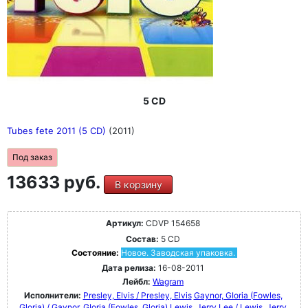
5 CD
Tubes fete 2011 (5 CD)
(2011)
Под заказ
13633 руб.
В корзину
Артикул:
CDVP 154658
Состав:
5 CD
Состояние:
Новое. Заводская упаковка.
Дата релиза:
16-08-2011
Лейбл:
Wagram
Исполнители:
Presley, Elvis / Presley, Elvis
Gaynor, GIoria (Fowles,
Gloria) / Gaynor, GIoria (Fowles, Gloria)
Lewis, Jerry Lee / Lewis, Jerry