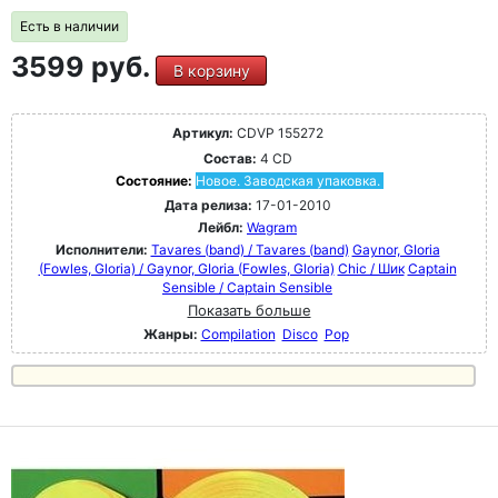
Есть в наличии
3599 руб.
В корзину
Артикул:
CDVP 155272
Состав:
4 CD
Состояние:
Новое. Заводская упаковка.
Дата релиза:
17-01-2010
Лейбл:
Wagram
Исполнители:
Tavares (band) / Tavares (band)
Gaynor, GIoria
(Fowles, Gloria) / Gaynor, GIoria (Fowles, Gloria)
Chic / Шик
Captain
Sensible / Captain Sensible
Показать больше
Жанры:
Compilation
Disco
Pop