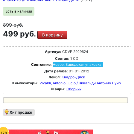
Есть в наличии
899
руб.
499 руб.
В корзину
Артикул:
CDVP 2929624
Состав:
1 CD
Состояние:
Новое. Заводская упаковка.
Дата релиза:
01-01-2012
Лейбл:
Квадро-Диск
Композиторы:
Vivaldi, Antonio Lucio / Вивальди Антонио Лучо
Жанры:
Сборник
Хит продаж
-17%