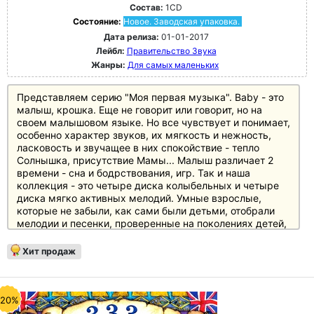
Состав:
1CD
Состояние:
Новое. Заводская упаковка.
Дата релиза:
01-01-2017
Лейбл:
Правительство Звука
Жанры:
Для самых маленьких
Представляем серию "Моя первая музыка". Baby - это
малыш, крошка. Еще не говорит или говорит, но на
своем малышовом языке. Но все чувствует и понимает,
особенно характер звуков, их мягкость и нежность,
ласковость и звучащее в них спокойствие - тепло
Солнышка, присутствие Мамы... Малыш различает 2
времени - сна и бодрствования, игр. Так и наша
коллекция - это четыре диска колыбельных и четыре
диска мягко активных мелодий. Умные взрослые,
которые не забыли, как сами были детьми, отобрали
мелодии и песенки, проверенные на поколениях детей,
тех, что уже сами давно дедушки и бабушки или
родители, но все они помнят эти напевы, как
Хит продаж
неотъемлемую часть счастливого детства. Разделите с
нами радость воспоминаний и подарите Вашему
малышу присутствие рядом большого и доброго друга
- Музыки - в его ежедневных путешествиях в наш
-20%
огромный мир!