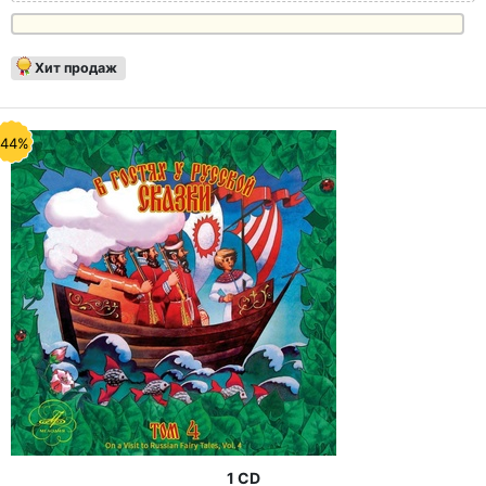
Хит продаж
-44%
1 CD