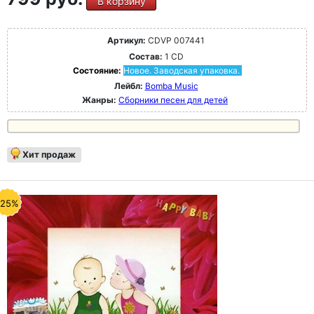
В корзину
Артикул:
CDVP 007441
Состав:
1 CD
Состояние:
Новое. Заводская упаковка.
Лейбл:
Bomba Music
Жанры:
Сборники песен для детей
Хит продаж
-25%