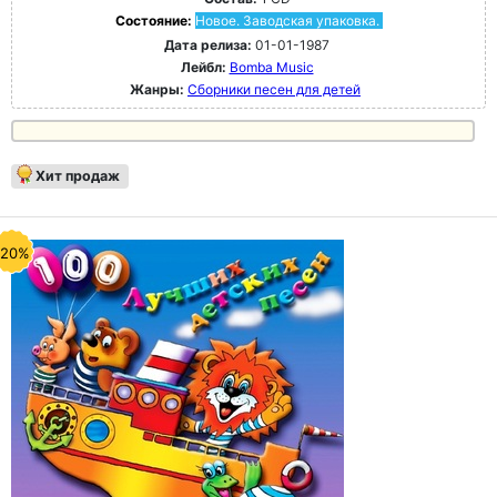
Состояние:
Новое. Заводская упаковка.
Дата релиза:
01-01-1987
Лейбл:
Bomba Music
Жанры:
Сборники песен для детей
Хит продаж
-20%