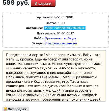
599 руб.
В корзину
Артикул:
CDVP 3363082
Состав:
1 CD
Состояние:
Новое. Заводская упаковка.
Дата релиза:
01-01-2017
Лейбл:
Правительство Звука
Жанры:
Для самых маленьких
Представляем серию "Моя первая музыка". Baby - это
малыш, крошка. Еще не говорит или говорит, но на
своем малышовом языке. Но все чувствует и понимает,
особенно характер звуков, их мягкость и нежность,
ласковость и звучащее в них спокойствие - тепло
Солнышка, присутствие Мамы... Малыш различает 2
времени - сна и бодрствования, игр. Так и наша
коллекция - это четыре диска колыбельных и четыре
диска мягко активных мелодий. Умные взрослые,
которые не забыли, как сами были детьми, отобрали
мелодии и песенки, проверенные на поколениях детей,
тех, что уже сами давно дедушки и бабушки или
родители, но все они помнят эти напевы, как
Хит продаж