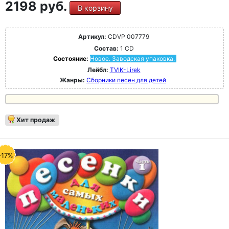
2198 руб.
В корзину
Артикул:
CDVP 007779
Состав:
1 CD
Состояние:
Новое. Заводская упаковка.
Лейбл:
TVIK-Lirek
Жанры:
Сборники песен для детей
Хит продаж
-17%