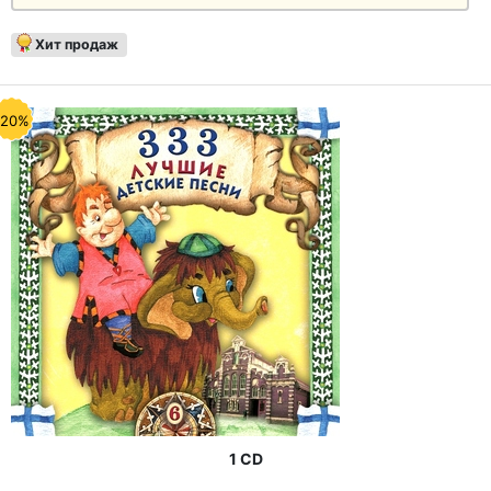
Хит продаж
-20%
1 CD