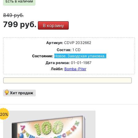
Есть в наличии
849
руб.
799 руб.
В корзину
Артикул:
CDVP 2032662
Состав:
1 CD
Состояние:
Новое. Заводская упаковка.
Дата релиза:
01-01-1987
Лейбл:
Bomba-Piter
Хит продаж
-20%