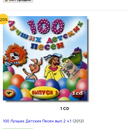
-20%
1 CD
100 Лучших Детских Песен вып.2 ч.1
(2012)