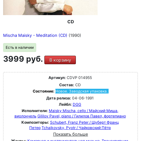
CD
Mischa Maisky - Meditation (CD)
(1990)
Есть в наличии
3999 руб.
В корзину
Артикул:
CDVP 014955
Состав:
CD
Состояние:
Новое. Заводская упаковка.
Дата релиза:
04-06-1991
Лейбл:
DGG
Исполнители:
Maisky Mischa, cello / Майский Миша,
виолончель
Gililov Pavel, piano / Гилилов Павел, фортепиано
Композиторы:
Schubert, Franz Peter / Шуберт Франц
Петер
Tchaikovsky, Pyotr / Чайковский Пётр
Показать больше
Жанры:
Камерная и инструментальная музыка
Транскрипции