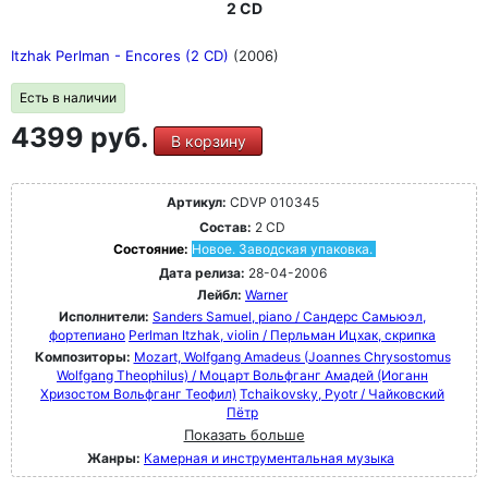
2 CD
Itzhak Perlman - Encores (2 CD)
(2006)
Есть в наличии
4399 руб.
В корзину
Артикул:
CDVP 010345
Состав:
2 CD
Состояние:
Новое. Заводская упаковка.
Дата релиза:
28-04-2006
Лейбл:
Warner
Исполнители:
Sanders Samuel, piano / Сандерс Самьюэл,
фортепиано
Perlman Itzhak, violin / Перльман Ицхак, скрипка
Композиторы:
Mozart, Wolfgang Amadeus (Joannes Chrysostomus
Wolfgang Theophilus) / Моцарт Вольфганг Амадей (Иоганн
Хризостом Вольфганг Теофил)
Tchaikovsky, Pyotr / Чайковский
Пётр
Показать больше
Жанры:
Камерная и инструментальная музыка