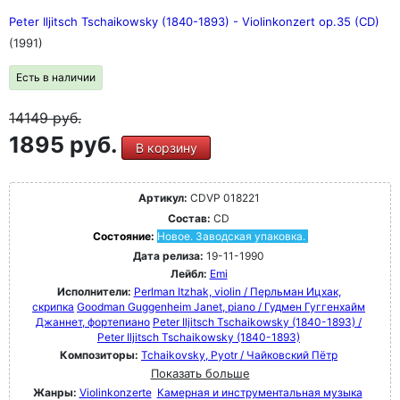
Peter Iljitsch Tschaikowsky (1840-1893) - Violinkonzert op.35 (CD)
(1991)
Есть в наличии
14149
руб.
1895 руб.
В корзину
Артикул:
CDVP 018221
Состав:
CD
Состояние:
Новое. Заводская упаковка.
Дата релиза:
19-11-1990
Лейбл:
Emi
Исполнители:
Perlman Itzhak, violin / Перльман Ицхак,
скрипка
Goodman Guggenheim Janet, piano / Гудмен Гуггенхайм
Джаннет, фортепиано
Peter Iljitsch Tschaikowsky (1840-1893) /
Peter Iljitsch Tschaikowsky (1840-1893)
Композиторы:
Tchaikovsky, Pyotr / Чайковский Пётр
Показать больше
Жанры:
Violinkonzerte
Камерная и инструментальная музыка