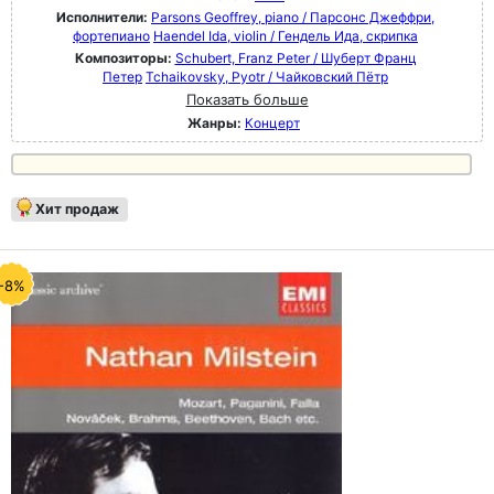
Исполнители:
Parsons Geoffrey, piano / Парсонс Джеффри,
фортепиано
Haendel Ida, violin / Гендель Ида, скрипка
Композиторы:
Schubert, Franz Peter / Шуберт Франц
Петер
Tchaikovsky, Pyotr / Чайковский Пётр
Показать больше
Жанры:
Концерт
Хит продаж
-8%