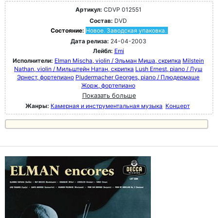
Артикул:
CDVP 012551
Состав:
DVD
Состояние:
Новое. Заводская упаковка.
Дата релиза:
24-04-2003
Лейбл:
Emi
Исполнители:
Elman Mischa, violin / Эльман Миша, скрипка
Milstein
Nathan, violin / Мильштейн Натан, скрипка
Lush Ernest, piano / Луш
Эрнест, фортепиано
Pludermacher Georges, piano / Плюдермаше
Жорж, фортепиано
Показать больше
Жанры:
Камерная и инструментальная музыка
Концерт