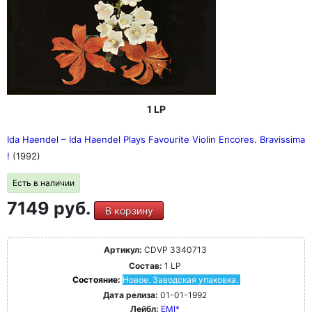
1 LP
Ida Haendel ‎– Ida Haendel Plays Favourite Violin Encores. Bravissima
!
(1992)
Есть в наличии
7149 руб.
В корзину
Артикул:
CDVP 3340713
Состав:
1 LP
Состояние:
Новое. Заводская упаковка.
Дата релиза:
01-01-1992
Лейбл:
EMI*