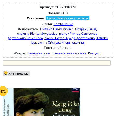
Артикул:
CDVP 136028
Состав:
1 CD
Состояние:
Новое. Заводская упаковка.
Лейбл:
Bomba Music
Исполнители:
Oistrakh David, violin / Ойстрах Давид,
скрипка
Richter Svyatoslav, piano / Рихтер Святослав,
фортепиано
Bauer Frida, piano / Бауэр Фрида, фортепиано
Oistrakh
Igor, violin / Ойстрах Игорь, скрипка
Показать больше
Жанры:
Камерная и инструментальная музыка
Концерт
Хит продаж
-17%