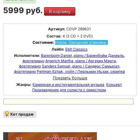
5999 руб.
В корзину
Артикул:
CDVP 289631
Состав:
4 (2 CD + 2 DVD)
Состояние:
Новое. Заводская упаковка.
Лейбл:
EMI Classics
Исполнители:
Barenboim Daniel, piano / Баренбойм Даниэль,
фортепиано
Argerich Martha, piano / Аргерих Марта,
фортепиано
Sanders Samuel, piano / Сандерс Самьюэл,
фортепиано
Perlman Itzhak, violin / Перльман Ицхак, скрипка
Показать больше
Жанры:
Камерная и инструментальная музыка
Концерт
Произведения для солиста с оркестром
Хит продаж