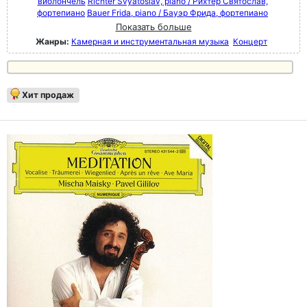
виолончель
Richter Svyatoslav, piano / Рихтер Святослав,
фортепиано
Bauer Frida, piano / Бауэр Фрида, фортепиано
Показать больше
Жанры:
Камерная и инструментальная музыка
Концерт
Хит продаж