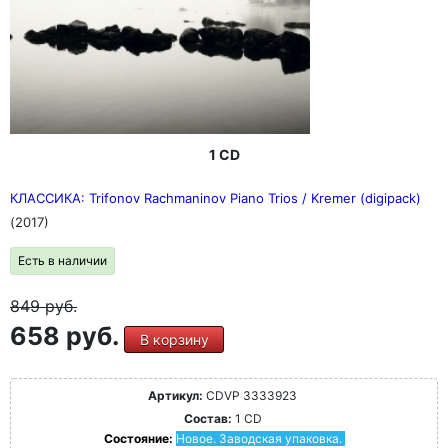
1 CD
КЛАССИКА: Trifonov Rachmaninov Piano Trios / Kremer (digipack)
(2017)
Есть в наличии
849
руб.
658 руб.
В корзину
Артикул:
CDVP 3333923
Состав:
1 CD
Состояние:
Новое. Заводская упаковка.