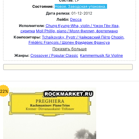
Состав:
LP
Состояние:
Новое. Заводская упаковка.
Дата релиза:
01-12-2012
Лейбл:
Decca
Исполнители:
Chung Kyung-Wha, violin / Чжон Гён-Хва,
скрипка
Moll Phillip, piano / Молл Филлип, фортепиано
Композиторы:
Tchaikovsky, Pyotr / Чайковский Пётр
Chopin,
Frédéric François / Шопен Фридерик Франсуа
Показать больше
Жанры:
Crossover / Popular Classic
Kammermusik für Violine
-22%