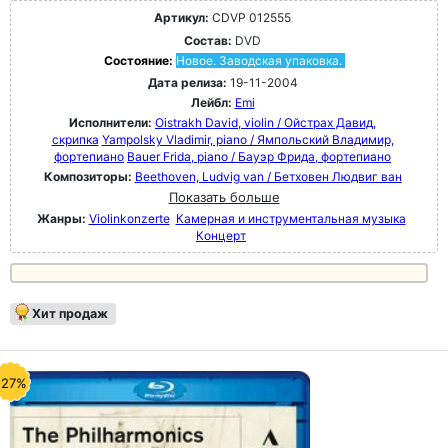
Артикул:
CDVP 012555
Состав:
DVD
Состояние:
Новое. Заводская упаковка.
Дата релиза:
19-11-2004
Лейбл:
Emi
Исполнители:
Oistrakh David, violin / Ойстрах Давид,
скрипка
Yampolsky Vladimir, piano / Ямпольский Владимир,
фортепиано
Bauer Frida, piano / Бауэр Фрида, фортепиано
Композиторы:
Beethoven, Ludvig van / Бетховен Людвиг ван
Показать больше
Жанры:
Violinkonzerte
Камерная и инструментальная музыка
Концерт
Хит продаж
-27%