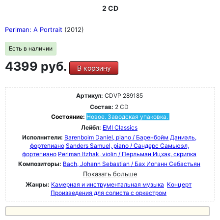
2 CD
Perlman: A Portrait
(2012)
Есть в наличии
4399 руб.
В корзину
Артикул:
CDVP 289185
Состав:
2 CD
Состояние:
Новое. Заводская упаковка.
Лейбл:
EMI Classics
Исполнители:
Barenboim Daniel, piano / Баренбойм Даниэль,
фортепиано
Sanders Samuel, piano / Сандерс Самьюэл,
фортепиано
Perlman Itzhak, violin / Перльман Ицхак, скрипка
Композиторы:
Bach, Johann Sebastian / Бах Иоганн Себастьян
Показать больше
Жанры:
Камерная и инструментальная музыка
Концерт
Произведения для солиста с оркестром