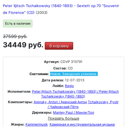
Peter Iljitsch Tschaikowsky (1840-1893) - Sextett op.70 "Souvenir
de Florence" (CD)
(2003)
Есть в наличии
37599
руб.
34449 руб.
В корзину
Артикул:
CDVP 315791
Состав:
CD
Состояние:
Новое. Заводская упаковка.
Дата релиза:
12-07-2013
Лейбл:
Regis
Исполнители:
Peter Iljitsch Tschaikowsky (1840-1893) / Peter Iljitsch
Tschaikowsky (1840-1893)
Композиторы:
Arensky, Anton / Аренский Антон
Tchaikovsky, Pyotr
/ Чайковский Пётр
Дирижеры:
Manley Paul / Манли Пол
Показать больше
Жанры:
Kammermusik
Камерная и инструментальная музыка