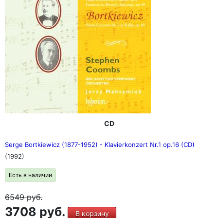
Исполнители:
Елена Гладилина, Наталия Юрыгина,
фортепианный дуэт Андрей Мартынов, Сергей Шамов,
перкуссия (2-4)
Композиторы:
З. Кодаи (1882-1967) Б. Барток (1881-
1945) Д. Шостакович (1906-1975) А. Аренский (1861-
1906)
CD
Serge Bortkiewicz (1877-1952) - Klavierkonzert Nr.1 op.16 (CD)
(1992)
Есть в наличии
6549
руб.
3708 руб.
В корзину