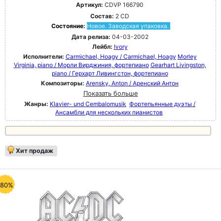
Артикул:
CDVP 166790
Состав:
2 CD
Состояние:
Новое. Заводская упаковка.
Дата релиза:
04-03-2002
Лейбл:
Ivory
Исполнители:
Carmichael, Hoagy / Carmichael, Hoagy
Morley
Virginia, piano / Морли Вирджиния, фортепиано
Gearhart Livingston,
piano / Герхарт Ливингстон, фортепиано
Композиторы:
Arensky, Anton / Аренский Антон
Показать больше
Жанры:
Klavier- und Cembalomusik
Фортепьянные дуэты /
Ансамбли для нескольких пианистов
Хит продаж
-80%