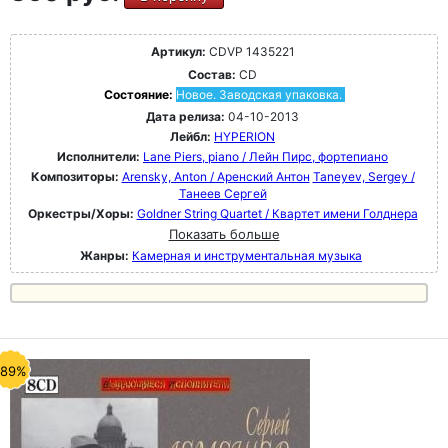
Артикул:
CDVP 1435221
Состав:
CD
Состояние:
Новое. Заводская упаковка.
Дата релиза:
04-10-2013
Лейбл:
HYPERION
Исполнители:
Lane Piers, piano / Лейн Пирс, фортепиано
Композиторы:
Arensky, Anton / Аренский Антон
Taneyev, Sergey /
Танеев Сергей
Оркестры/Хоры:
Goldner String Quartet / Квартет имени Голднера
Показать больше
Жанры:
Камерная и инструментальная музыка
-89%