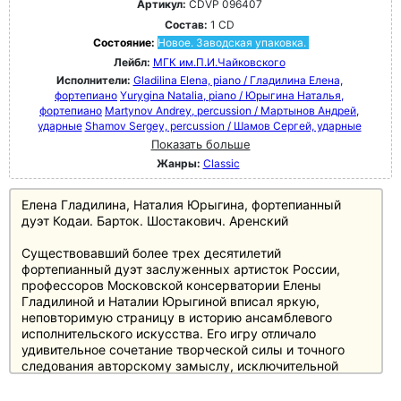
Артикул:
CDVP 096407
Состав:
1 CD
Состояние:
Новое. Заводская упаковка.
Лейбл:
МГК им.П.И.Чайковского
Исполнители:
Gladilina Elena, piano / Гладилина Елена,
фортепиано
Yurygina Natalia, piano / Юрыгина Наталья,
фортепиано
Martynov Andrey, percussion / Мартынов Андрей,
ударные
Shamov Sergey, percussion / Шамов Сергей, ударные
Показать больше
Жанры:
Classic
Елена Гладилина, Наталия Юрыгина, фортепианный
дуэт Кодаи. Барток. Шостакович. Аренский
Существовавший более трех десятилетий
фортепианный дуэт заслуженных артисток России,
профессоров Московской консерватории Елены
Гладилиной и Наталии Юрыгиной вписал яркую,
неповторимую страницу в историю ансамблевого
исполнительского искусства. Его игру отличало
удивительное сочетание творческой силы и точного
следования авторскому замыслу, исключительной
виртуозности, интеллектуализма и захватывающей
эмоциональности. На компакт-диске представлены