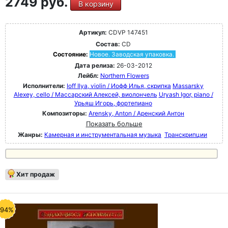
2749 руб.
В корзину
Артикул:
CDVP 147451
Состав:
CD
Состояние:
Новое. Заводская упаковка.
Дата релиза:
26-03-2012
Лейбл:
Northern Flowers
Исполнители:
Ioff Ilya, violin / Иофф Илья, скрипка
Massarsky
Alexey, cello / Массарский Алексей, виолончель
Uryash Igor, piano /
Урьяш Игорь, фортепиано
Композиторы:
Arensky, Anton / Аренский Антон
Показать больше
Жанры:
Камерная и инструментальная музыка
Транскрипции
Хит продаж
-94%