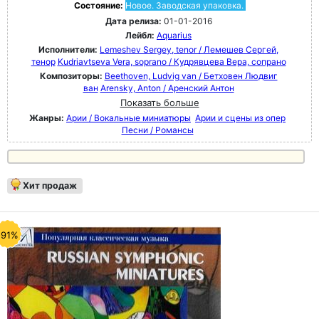
Состояние:
Новое. Заводская упаковка.
Дата релиза:
01-01-2016
Лейбл:
Aquarius
Исполнители:
Lemeshev Sergey, tenor / Лемешев Сергей,
тенор
Kudriavtseva Vera, soprano / Кудрявцева Вера, сопрано
Композиторы:
Beethoven, Ludvig van / Бетховен Людвиг
ван
Arensky, Anton / Аренский Антон
Показать больше
Жанры:
Арии / Вокальные миниатюры
Арии и сцены из опер
Песни / Романсы
Хит продаж
-91%