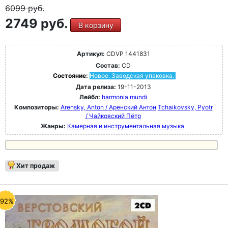
6099
руб.
2749 руб.
В корзину
Артикул:
CDVP 1441831
Состав:
CD
Состояние:
Новое. Заводская упаковка.
Дата релиза:
19-11-2013
Лейбл:
harmonia mundi
Композиторы:
Arensky, Anton / Аренский Антон
Tchaikovsky, Pyotr
/ Чайковский Пётр
Жанры:
Камерная и инструментальная музыка
Хит продаж
-92%