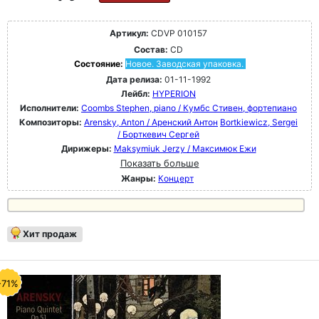
Артикул:
CDVP 010157
Состав:
CD
Состояние:
Новое. Заводская упаковка.
Дата релиза:
01-11-1992
Лейбл:
HYPERION
Исполнители:
Coombs Stephen, piano / Кумбс Стивен, фортепиано
Композиторы:
Arensky, Anton / Аренский Антон
Bortkiewicz, Sergei
/ Борткевич Сергей
Дирижеры:
Maksymiuk Jerzy / Максимюк Ежи
Показать больше
Жанры:
Концерт
Хит продаж
-71%