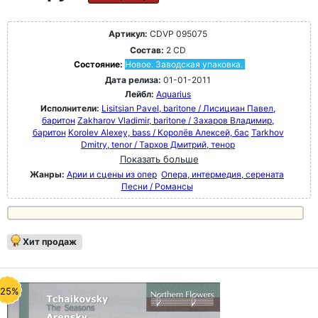
Артикул:
CDVP 095075
Состав:
2 CD
Состояние:
Новое. Заводская упаковка.
Дата релиза:
01-01-2011
Лейбл:
Aquarius
Исполнители:
Lisitsian Pavel, baritone / Лисициан Павел,
баритон
Zakharov Vladimir, baritone / Захаров Владимир,
баритон
Korolev Alexey, bass / Королёв Алексей, бас
Tarkhov
Dmitry, tenor / Тархов Дмитрий, тенор
Показать больше
Жанры:
Арии и сцены из опер
Опера, интермедия, серената
Песни / Романсы
Хит продаж
-25%