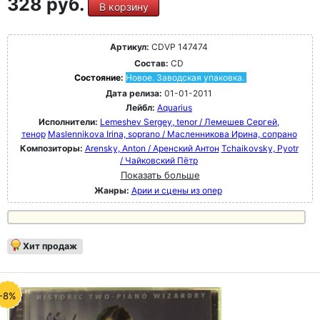
328 руб.
В корзину
Артикул:
CDVP 147474
Состав:
CD
Состояние:
Новое. Заводская упаковка.
Дата релиза:
01-01-2011
Лейбл:
Aquarius
Исполнители:
Lemeshev Sergey, tenor / Лемешев Сергей,
тенор
Maslennikova Irina, soprano / Масленникова Ирина, сопрано
Композиторы:
Arensky, Anton / Аренский Антон
Tchaikovsky, Pyotr
/ Чайковский Пётр
Показать больше
Жанры:
Арии и сцены из опер
Хит продаж
-8%