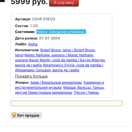
5999 руб.
В корзину
Артикул:
CDVP 016123
Состав:
1 CD
Состояние:
Новое. Заводская упаковка.
Дата релиза:
01-01-2004
Лейбл:
Alpha
Исполнители:
Boterf Bruno, tenor / Boterf Bruno,
tenor
Marec Nathalie, soprano / Marec Nathalie,
soprano
Bauer Martin, viola da gamba / Бауэр Мартин,
виола да гамба
Abramowicz Sylvia, viola da gamba /
Абрамовиц Сильвия, виола да гамба
Показать больше
Жанры:
Арии / Вокальные миниатюры
Камерная и
инструментальная музыка
Марши, Вальсы, Танцы,
другие Оркестровые миниатюры
Песни / Гимны
Хит продаж