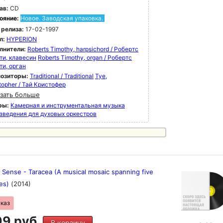
ав:
CD
ояние:
Новое. Заводская упаковка.
 релиза:
17-02-1997
л:
HYPERION
лнители:
Roberts Timothy, harpsichord / Робертс
ти, клавесин
Roberts Timothy, organ / Робертс
ти, орган
озиторы:
Traditional / Traditional
Tye,
topher / Тай Кристофер
зать больше
ры:
Камерная и инструментальная музыка
зведения для духовых оркестров
Sense - Taracea (A musical mosaic spanning five
ies)
(2014)
аказ
9 руб.
В корзину