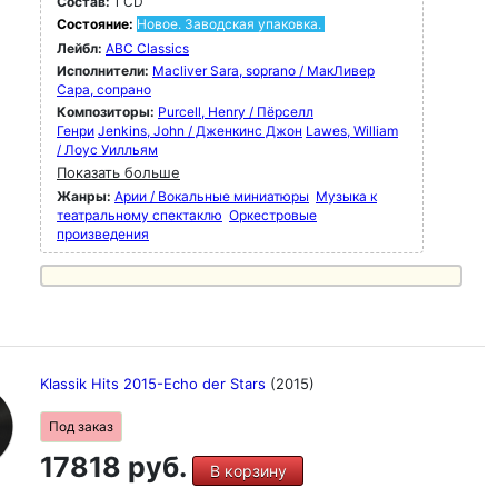
Состав:
1 CD
Состояние:
Новое. Заводская упаковка.
Лейбл:
ABC Classics
Исполнители:
Macliver Sara, soprano / МакЛивер
Сара, сопрано
Композиторы:
Purcell, Henry / Пёрселл
Генри
Jenkins, John / Дженкинс Джон
Lawes, William
/ Лоус Уилльям
Показать больше
Жанры:
Арии / Вокальные миниатюры
Музыка к
театральному спектаклю
Оркестровые
произведения
Klassik Hits 2015-Echo der Stars
(2015)
Под заказ
17818 руб.
В корзину