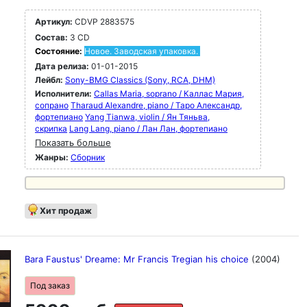
Артикул:
CDVP 2883575
Состав:
3 CD
Состояние:
Новое. Заводская упаковка.
Дата релиза:
01-01-2015
Лейбл:
Sony-BMG Classics (Sony, RCA, DHM)
Исполнители:
Callas Maria, soprano / Каллас Мария,
сопрано
Tharaud Alexandre, piano / Таро Александр,
фортепиано
Yang Tianwa, violin / Ян Тяньва,
скрипка
Lang Lang, piano / Лан Лан, фортепиано
Показать больше
Жанры:
Сборник
Хит продаж
Bara Faustus' Dreame: Mr Francis Tregian his choice
(2004)
Под заказ