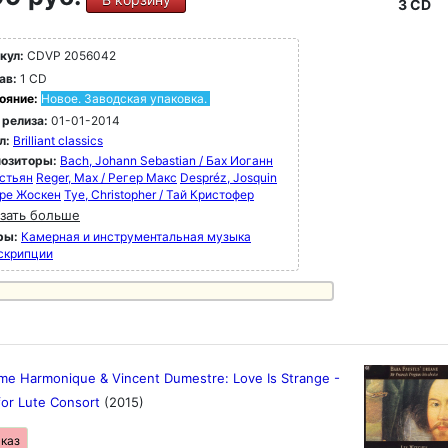
3 CD
кул:
CDVP 2056042
ав:
1 CD
ояние:
Новое. Заводская упаковка.
 релиза:
01-01-2014
л:
Brilliant classics
озиторы:
Bach, Johann Sebastian / Бах Иоганн
стьян
Reger, Max / Регер Макс
Despréz, Josquin
пре Жоскен
Tye, Christopher / Тай Кристофер
зать больше
ры:
Камерная и инструментальная музыка
скрипции
me Harmonique & Vincent Dumestre: Love Is Strange -
for Lute Consort
(2015)
аказ