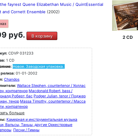
s the fayrest Quene Elizabethan Music / QuintEssential
t and Cornett Ensemble
(2002)
аказ
9 руб.
В корзину
2 CD
кул:
CDVP 031233
ав:
1 CD
ояние:
Новое. Заводская упаковка.
 релиза:
01-01-2002
л:
Chandos
лнители:
Wallace Stephen, countertenor / Уоллас
ен, контратенор
Macdonald Robert, bass /
оналд Роберт, бас
Podger Julian, tenor / Поджер
иан, тенор
Massa Timothy, countertenor / Масса
ти, контратенор
зать больше
ры:
Камерная и инструментальная музыка
и, Вальсы, Танцы, другие Оркестровые
атюры
Песни / Гимны