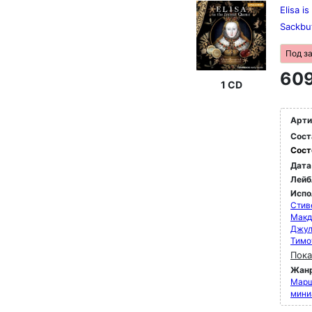
Elisa i
Sackbu
Под з
609
1 CD
Арти
Сост
Сост
Дата
Лейб
Испо
Стив
Макд
Джул
Тимо
Пока
Жан
Марш
мини