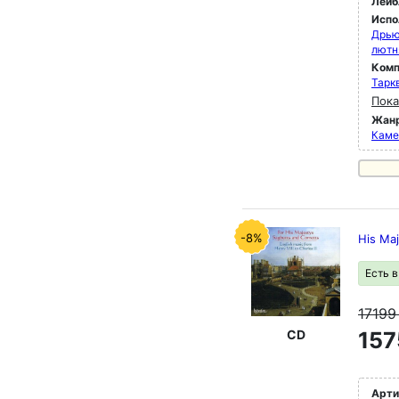
Лейб
Испо
Дрью
лютн
Комп
Тарк
Пока
Жан
Каме
-8%
His Ma
Есть 
1719
CD
157
Арти