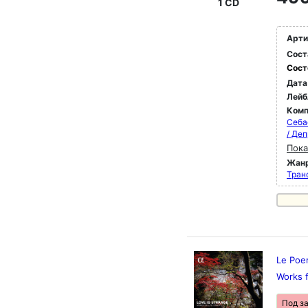
1 CD
Арти
Сост
Сост
Дата
Лейб
Комп
Себа
/ Де
Пока
Жан
Тран
Le Poe
Works 
Под з