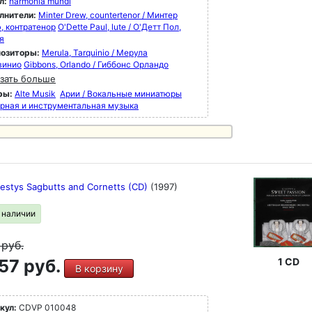
л:
harmonia mundi
лнители:
Minter Drew, countertenor / Минтер
, контратенор
O'Dette Paul, lute / О'Детт Пол,
я
озиторы:
Merula, Tarquinio / Мерула
винио
Gibbons, Orlando / Гиббонс Орландо
зать больше
ры:
Alte Musik
Арии / Вокальные миниатюры
рная и инструментальная музыка
jestys Sagbutts and Cornetts (CD)
(1997)
в наличии
9
руб.
57 руб.
1 CD
В корзину
кул:
CDVP 010048