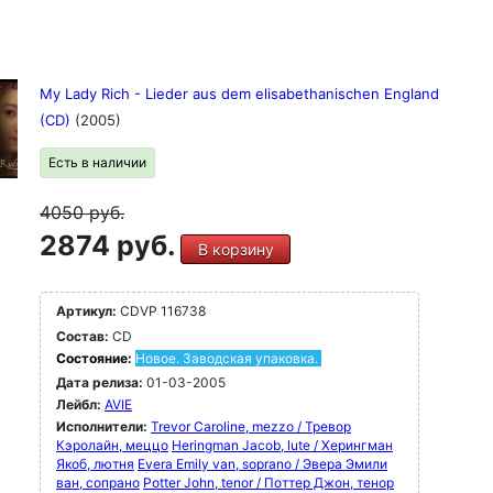
My Lady Rich - Lieder aus dem elisabethanischen England
(CD)
(2005)
Есть в наличии
4050
руб.
2874 руб.
В корзину
Артикул:
CDVP 116738
Состав:
CD
Состояние:
Новое. Заводская упаковка.
Дата релиза:
01-03-2005
Лейбл:
AVIE
Исполнители:
Trevor Caroline, mezzo / Тревор
Кэролайн, меццо
Heringman Jacob, lute / Херингман
Якоб, лютня
Evera Emily van, soprano / Эвера Эмили
ван, сопрано
Potter John, tenor / Поттер Джон, тенор