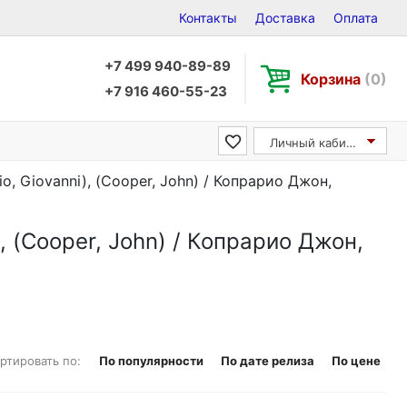
Контакты
Доставка
Оплата
+7 499 940-89-89
Корзина
(0)
+7 916 460-55-23
Личный кабинет
o, Giovanni), (Cooper, John) / Копрарио Джон,
), (Cooper, John) / Копрарио Джон,
ртировать по:
По популярности
По дате релиза
По цене