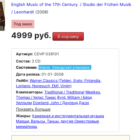
English Music of the 17th Century. / Studio der Frühen Musik
/ Leonhardt
(2008)
Под заказ
4999 руб.
В корзину
Артикул:
CDVP 036101
Состав:
2 CD
Состояние:
Новое. Заводская упаковка.
Дата релиза:
01-01-2008
Лейбл:
Warner Classics (Teldec, Erato, Finlandia,
Lontano, Nonesuch, EMI, Virgin)
Композиторы:
Traditional / Traditional
Weelkes,
Thomas / Уилкс Томас
Byrd, William / Бёрд
Уилльям
Dowland, John / Дауленд Джон
Показать больше
Жанры:
Камерная и инструментальная музыка
Марши, Вальсы, Танцы, другие Оркестровые
миниатюры