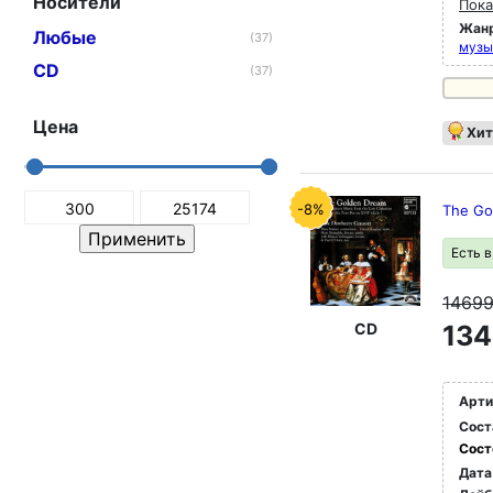
Носители
Пока
Жан
Любые
(37)
музы
CD
(37)
Цена
Хит
-8%
The Go
Есть 
1469
CD
134
Арти
Сост
Сост
Дата