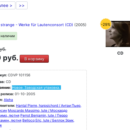
алее >
>>
-29%
 strange - Werke für Lautenconsort (CD)
(2005)
в наличии
уб.
CD
 руб.
В корзину
кул:
CDVP 101156
ав:
CD
ояние:
Новое. Заводская упаковка.
 релиза:
01-10-2005
л:
Alpha
лнители:
Hantaï Pierre, harpsichord / Антаи Пьер,
есин
Moscardo Massimo, lute / Москардо
имо, лютня
Perrot Benjamin, lute / Перро
амен, лютня
Bellocq Eric, lute / Беллок Эрик,
я