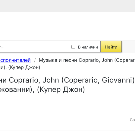
Найти
В наличии
исполнителей
Музыка и песни Coprario, John (Coperari
и), (Купер Джон)
и Coprario, John (Coperario, Giovanni
жованни), (Купер Джон)
Со