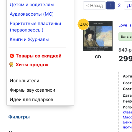
Детям и родителям
1
2
< Назад
Д
Аудиокассеты (MC)
Раритетные пластинки
-46%
Love is
(первопрессы)
Есть 
Книги и Журналы
549
р
Товары со скидкой
CD
299
Хиты продаж
Арти
Исполнители
Сост
Сост
Фирмы звукозаписи
Дата
Идеи для подарков
Лейб
Испо
клав
Фильтры
Масс
Бенж
лютн