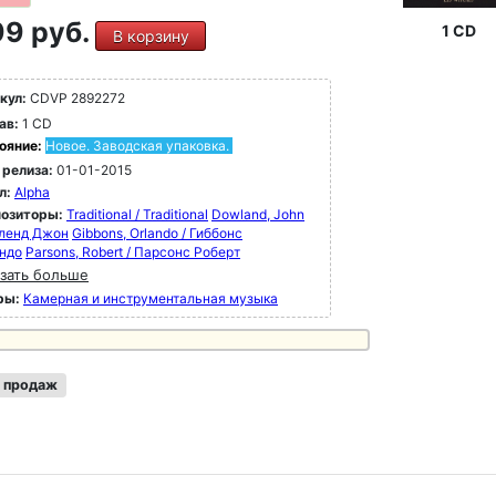
9 руб.
1 CD
В корзину
кул:
CDVP 2892272
ав:
1 CD
ояние:
Новое. Заводская упаковка.
 релиза:
01-01-2015
л:
Alpha
озиторы:
Traditional / Traditional
Dowland, John
уленд Джон
Gibbons, Orlando / Гиббонс
ндо
Parsons, Robert / Парсонс Роберт
зать больше
ры:
Камерная и инструментальная музыка
 продаж