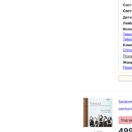
Сост
Сост
Дата
Лейб
Испо
Тимо
Тимо
Комп
Chris
Пока
Жан
Прои
Seldom 
centur
Под з
499