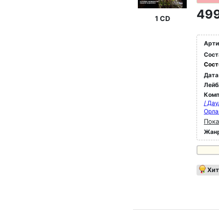
499
1 CD
Арти
Сост
Сост
Дата
Лейб
Комп
/ Да
Орла
Пока
Жан
Хит