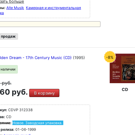
зать больше
ры:
Alte Musik
Камерная и инструментальная
ка
 продаж
-8%
lden Dream - 17th Century Music (CD)
(1995)
в наличии
9
руб.
CD
60 руб.
В корзину
кул:
CDVP 312338
ав:
CD
ояние:
Новое. Заводская упаковка.
 релиза:
01-06-1999