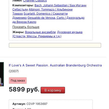
Лейбл:
Channel Classics
Композиторы:
Bach, Johann Sebastian / Бах Иоганн
Себастьян
Albinoni, Tommazo / Альбинони
Томазо
Scarlatti, Domenico / Скарлатти
Доменико
Gesualdo da Venosa, Carlo / Джезуальдо
да Веноза Карло
Показать больше
Жанры:
Вокальные ансамбли
Духовная музыка
(Страсти, Мессы, Реквиемы и т.д.)
If Love's A Sweet Passion. Australian Brandenburg Orchestra
(2007)
Под заказ
5899 руб.
В корзину
Артикул:
CDVP 1953697