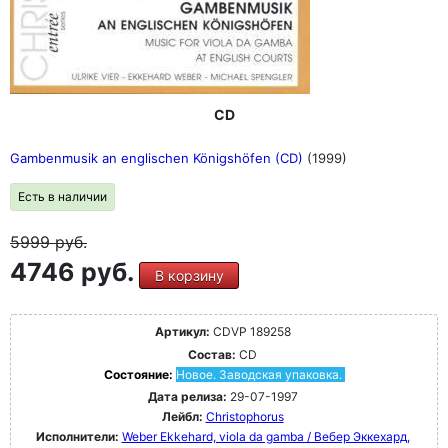
CD
Gambenmusik an englischen Königshöfen (CD)
(1999)
Есть в наличии
5999
руб.
4746 руб.
В корзину
Артикул:
CDVP 189258
Состав:
CD
Состояние:
Новое. Заводская упаковка.
Дата релиза:
29-07-1997
Лейбл:
Christophorus
Исполнители:
Weber Ekkehard, viola da gamba / Вебер Эккехард,