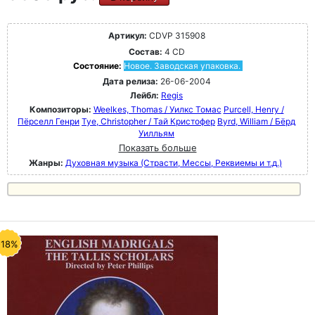
Артикул:
CDVP 315908
Состав:
4 CD
Состояние:
Новое. Заводская упаковка.
Дата релиза:
26-06-2004
Лейбл:
Regis
Композиторы:
Weelkes, Thomas / Уилкс Томас
Purcell, Henry /
Пёрселл Генри
Tye, Christopher / Тай Кристофер
Byrd, William / Бёрд
Уилльям
Показать больше
Жанры:
Духовная музыка (Страсти, Мессы, Реквиемы и т.д.)
-18%