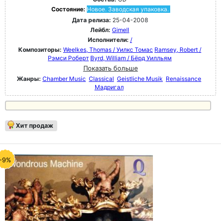
Состояние:
Новое. Заводская упаковка.
Дата релиза:
25-04-2008
Лейбл:
Gimell
Исполнители:
/
Композиторы:
Weelkes, Thomas / Уилкс Томас
Ramsey, Robert /
Рэмси Роберт
Byrd, William / Бёрд Уилльям
Показать больше
Жанры:
Chamber Music
Classical
Geistliche Musik
Renaissance
Мадригал
Хит продаж
-9%