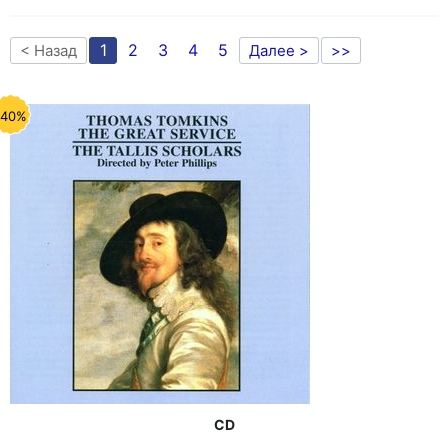
1
2
3
4
5
< Назад
Далее >
>>
-40%
CD