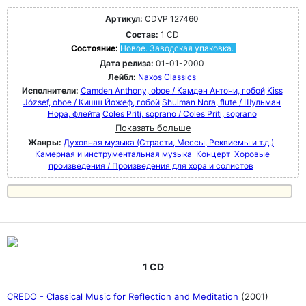
Артикул:
CDVP 127460
Состав:
1 CD
Состояние:
Новое. Заводская упаковка.
Дата релиза:
01-01-2000
Лейбл:
Naxos Classics
Исполнители:
Camden Anthony, oboe / Камден Антони, гобой
Kiss
József, oboe / Кишш Йожеф, гобой
Shulman Nora, flute / Шульман
Нора, флейта
Coles Priti, soprano / Coles Priti, soprano
Показать больше
Жанры:
Духовная музыка (Страсти, Мессы, Реквиемы и т.д.)
Камерная и инструментальная музыка
Концерт
Хоровые
произведения / Произведения для хора и солистов
1 CD
CREDO - Classical Music for Reflection and Meditation
(2001)