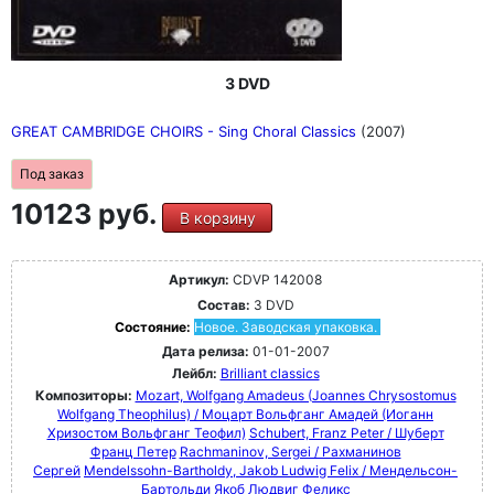
3 DVD
GREAT CAMBRIDGE CHOIRS - Sing Choral Classics
(2007)
Под заказ
10123 руб.
В корзину
Артикул:
CDVP 142008
Состав:
3 DVD
Состояние:
Новое. Заводская упаковка.
Дата релиза:
01-01-2007
Лейбл:
Brilliant classics
Композиторы:
Mozart, Wolfgang Amadeus (Joannes Chrysostomus
Wolfgang Theophilus) / Моцарт Вольфганг Амадей (Иоганн
Хризостом Вольфганг Теофил)
Schubert, Franz Peter / Шуберт
Франц Петер
Rachmaninov, Sergei / Рахманинов
Сергей
Mendelssohn-Bartholdy, Jakob Ludwig Felix / Мендельсон-
Бартольди Якоб Людвиг Феликс