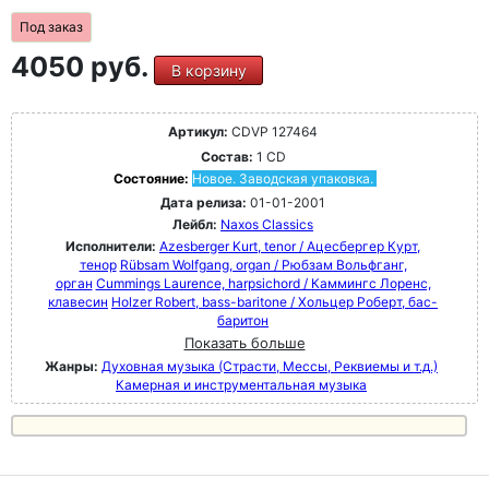
Под заказ
4050 руб.
В корзину
Артикул:
CDVP 127464
Состав:
1 CD
Состояние:
Новое. Заводская упаковка.
Дата релиза:
01-01-2001
Лейбл:
Naxos Classics
Исполнители:
Azesberger Kurt, tenor / Ацесбергер Курт,
тенор
Rübsam Wolfgang, organ / Рюбзам Вольфганг,
орган
Cummings Laurence, harpsichord / Каммингс Лоренс,
клавесин
Holzer Robert, bass-baritone / Хольцер Роберт, бас-
баритон
Показать больше
Жанры:
Духовная музыка (Страсти, Мессы, Реквиемы и т.д.)
Камерная и инструментальная музыка