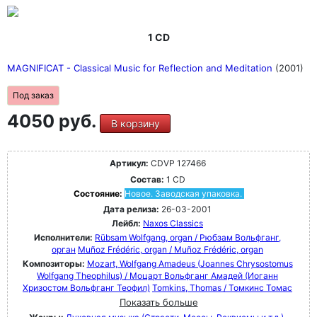
1 CD
MAGNIFICAT - Classical Music for Reflection and Meditation
(2001)
Под заказ
4050 руб.
В корзину
Артикул:
CDVP 127466
Состав:
1 CD
Состояние:
Новое. Заводская упаковка.
Дата релиза:
26-03-2001
Лейбл:
Naxos Classics
Исполнители:
Rübsam Wolfgang, organ / Рюбзам Вольфганг,
орган
Muñoz Frédéric, organ / Muñoz Frédéric, organ
Композиторы:
Mozart, Wolfgang Amadeus (Joannes Chrysostomus
Wolfgang Theophilus) / Моцарт Вольфганг Амадей (Иоганн
Хризостом Вольфганг Теофил)
Tomkins, Thomas / Томкинс Томас
Показать больше