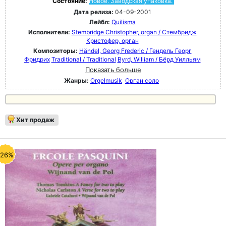
Состояние:
Новое. Заводская упаковка.
Дата релиза:
04-09-2001
Лейбл:
Quilisma
Исполнители:
Stembridge Christopher, organ / Стембридж
Кристофер, орган
Композиторы:
Händel, Georg Frederic / Гендель Георг
Фридрих
Traditional / Traditional
Byrd, William / Бёрд Уилльям
Показать больше
Жанры:
Orgelmusik
Орган соло
Хит продаж
-26%