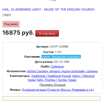
HAIL, GLADDENING LIGHT - MUSIC OF THE ENGLISH CHURCH
(1991)
Под заказ
16875 руб.
В корзину
Артикул:
CDVP 123689
Состав:
1 CD
Состояние:
Новое. Заводская упаковка.
Дата релиза:
05-12-1991
Лейбл:
Collegium
Исполнители:
Ashton Caroline, soprano / Аштон Кэролайн, сопрано
Композиторы:
Traditional / Traditional
Purcell, Henry / Пёрселл
Генри
Tallis, Thomas / Таллис Томас
Показать больше
Жанры:
Духовная музыка (Страсти, Мессы, Реквиемы и т.д.)