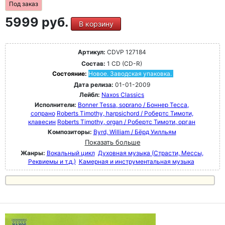
Под заказ
5999 руб.
В корзину
Артикул:
CDVP 127184
Состав:
1 CD (CD-R)
Состояние:
Новое. Заводская упаковка.
Дата релиза:
01-01-2009
Лейбл:
Naxos Classics
Исполнители:
Bonner Tessa, soprano / Боннер Тесса,
сопрано
Roberts Timothy, harpsichord / Робертс Тимоти,
клавесин
Roberts Timothy, organ / Робертс Тимоти, орган
Композиторы:
Byrd, William / Бёрд Уилльям
Показать больше
Жанры:
Вокальный цикл
Духовная музыка (Страсти, Мессы,
Реквиемы и т.д.)
Камерная и инструментальная музыка