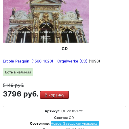
CD
Ercole Pasquini (1560-1620) - Orgelwerke (CD)
(1998)
Есть в наличии
5149
руб.
3796 руб.
В корзину
Артикул:
CDVP 091721
Состав:
CD
Состояние:
Новое. Заводская упаковка.