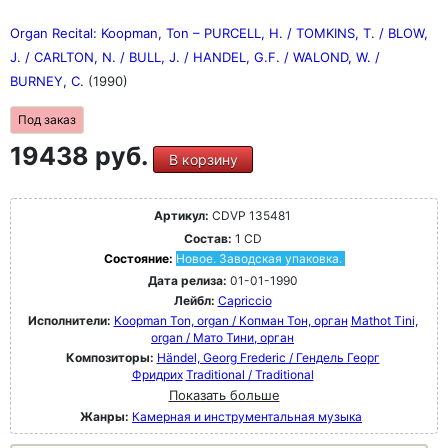
Organ Recital: Koopman, Ton – PURCELL, H. / TOMKINS, T. / BLOW,
J. / CARLTON, N. / BULL, J. / HANDEL, G.F. / WALOND, W. /
BURNEY, C.
(1990)
Под заказ
19438 руб.
В корзину
Артикул:
CDVP 135481
Состав:
1 CD
Состояние:
Новое. Заводская упаковка.
Дата релиза:
01-01-1990
Лейбл:
Capriccio
Исполнители:
Koopman Ton, organ / Копман Тон, орган
Mathot Tini,
organ / Мато Тини, орган
Композиторы:
Händel, Georg Frederic / Гендель Георг
Фридрих
Traditional / Traditional
Показать больше
Жанры:
Камерная и инструментальная музыка