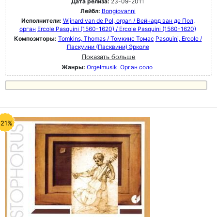
Дата релиза:
23-09-2011
Лейбл:
Bongiovanni
Исполнители:
Wijnard van de Pol, organ / Вейнард ван де Пол,
орган
Ercole Pasquini (1560-1620) / Ercole Pasquini (1560-1620)
Композиторы:
Tomkins, Thomas / Томкинс Томас
Pasquini, Ercole /
Паскуини (Пасквини) Эрколе
Показать больше
Жанры:
Orgelmusik
Орган соло
-21%