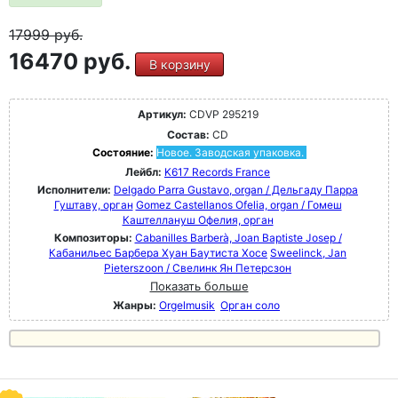
17999
руб.
16470 руб.
В корзину
Артикул:
CDVP 295219
Состав:
CD
Состояние:
Новое. Заводская упаковка.
Лейбл:
K617 Records France
Исполнители:
Delgado Parra Gustavo, organ / Дельгаду Парра
Гуштаву, орган
Gomez Castellanos Ofelia, organ / Гомеш
Каштеллануш Офелия, орган
Композиторы:
Cabanilles Barberà, Joan Baptiste Josep /
Кабанильес Барбера Хуан Баутиста Хосе
Sweelinck, Jan
Pieterszoon / Свелинк Ян Петерсзон
Показать больше
Жанры:
Orgelmusik
Орган соло