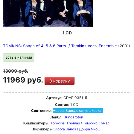
1 CD
TOMKINS: Songs of 4, 5 & 6 Parts. / Tomkins Vocal Ensemble
(2001)
Есть в наличии
13099
руб.
11969 руб.
В корзину
Артикул:
CDVP 035115
Состав:
1 CD
Состояние:
Новое. Заводская упаковка.
Лейбл:
Hungaroton
Композиторы:
Tomkins, Thomas / Томкинс Томас
Дирижеры:
Dobra János / Добра Янош