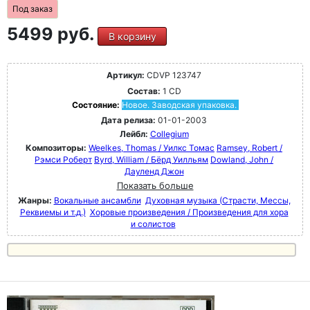
Под заказ
5499 руб.
В корзину
Артикул:
CDVP 123747
Состав:
1 CD
Состояние:
Новое. Заводская упаковка.
Дата релиза:
01-01-2003
Лейбл:
Collegium
Композиторы:
Weelkes, Thomas / Уилкс Томас
Ramsey, Robert /
Рэмси Роберт
Byrd, William / Бёрд Уилльям
Dowland, John /
Дауленд Джон
Показать больше
Жанры:
Вокальные ансамбли
Духовная музыка (Страсти, Мессы,
Реквиемы и т.д.)
Хоровые произведения / Произведения для хора
и солистов