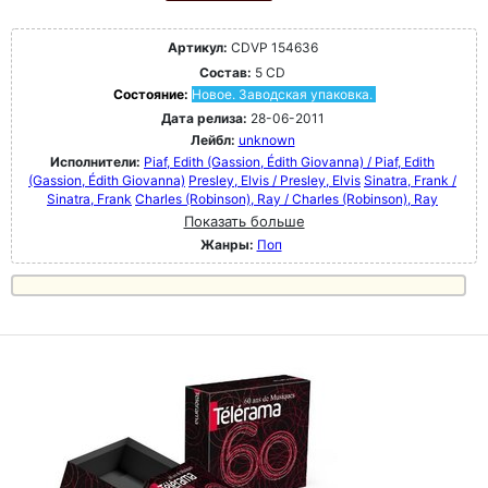
Артикул:
CDVP 154636
Состав:
5 CD
Состояние:
Новое. Заводская упаковка.
Дата релиза:
28-06-2011
Лейбл:
unknown
Исполнители:
Piaf, Edith (Gassion, Édith Giovanna) / Piaf, Edith
(Gassion, Édith Giovanna)
Presley, Elvis / Presley, Elvis
Sinatra, Frank /
Sinatra, Frank
Charles (Robinson), Ray / Charles (Robinson), Ray
Показать больше
Жанры:
Поп