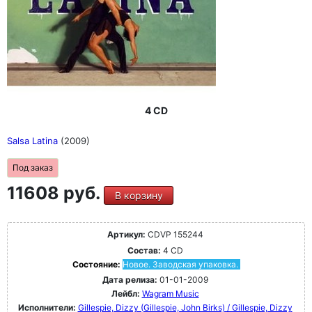
4 CD
Salsa Latina
(2009)
Под заказ
11608 руб.
В корзину
Артикул:
CDVP 155244
Состав:
4 CD
Состояние:
Новое. Заводская упаковка.
Дата релиза:
01-01-2009
Лейбл:
Wagram Music
Исполнители:
Gillespie, Dizzy (Gillespie, John Birks) / Gillespie, Dizzy