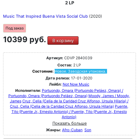
2 LP
Music That Inspired Buena Vista Social Club
(2020)
Под заказ
10399 руб.
В корзину
Артикул:
CDVP 2840039
Состав:
2 LP
Состояние:
Новое. Заводская упаковка.
Дата релиза:
17-01-2020
Лейбл:
Not Now Music
Исполнители:
Portuondo, Omara (Portuondo Peláez, Omara) /
Portuondo, Omara (Portuondo Peláez, Omara)
Moody, James / Moody,
James
Cruz, Celia (Celia de la Caridad Cruz Alfonso, Ursula Hilaria) /
Cruz, Celia (Celia de la Caridad Cruz Alfonso, Ursula Hilaria)
Puente,
Tito (Puente Jr., Ernesto Antonio) / Puente, Tito (Puente Jr., Ernesto
Antonio)
Показать больше
Жанры:
Afro-Cuban
Son