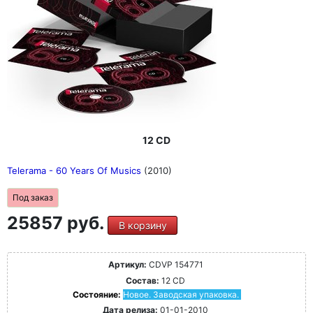
12 CD
Telerama - 60 Years Of Musics
(2010)
Под заказ
25857 руб.
В корзину
Артикул:
CDVP 154771
Состав:
12 CD
Состояние:
Новое. Заводская упаковка.
Дата релиза:
01-01-2010