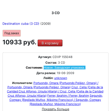
3 CD
Destination cuba (3 CD)
(2009)
Под заказ
10933 руб.
В корзину
Артикул:
CDVP 155048
Состав:
3 CD
Состояние:
Новое. Заводская упаковка.
Дата релиза:
19-06-2009
Лейбл:
unknown
Исполнители:
Portuondo, Omara (Portuondo Peláez, Omara) /
Portuondo, Omara (Portuondo Peláez, Omara)
Cruz, Celia (Celia de la
Caridad Cruz Alfonso, Ursula Hilaria) / Cruz, Celia (Celia de la Caridad
Cruz Alfonso, Ursula Hilaria)
Ferrer, Ibrahim / Ferrer, Ibrahim
Segundo,
Compay (Repilado Muñoz, Máximo Francisco) / Segundo, Compay
(Repilado Muñoz, Máximo Francisco)
Показать больше