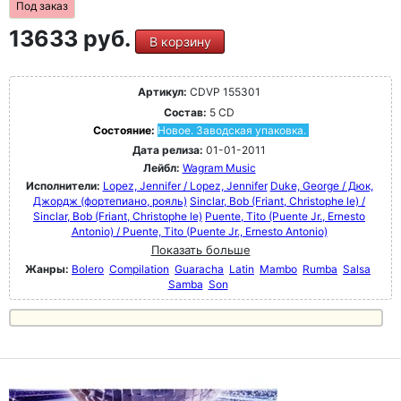
Под заказ
13633 руб.
В корзину
Артикул:
CDVP 155301
Состав:
5 CD
Состояние:
Новое. Заводская упаковка.
Дата релиза:
01-01-2011
Лейбл:
Wagram Music
Исполнители:
Lopez, Jennifer / Lopez, Jennifer
Duke, George / Дюк,
Джордж (фортепиано, рояль)
Sinclar, Bob (Friant, Christophe le) /
Sinclar, Bob (Friant, Christophe le)
Puente, Tito (Puente Jr., Ernesto
Antonio) / Puente, Tito (Puente Jr., Ernesto Antonio)
Показать больше
Жанры:
Bolero
Compilation
Guaracha
Latin
Mambo
Rumba
Salsa
Samba
Son