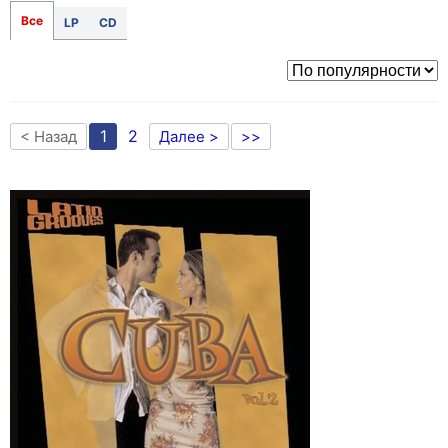
Все
LP
CD
1
2
< Назад
Далее >
>>