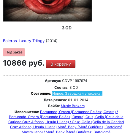
3 CD
Boleros-Luxury Trilogy
(2014)
Под заказ
10866 руб.
В корзину
Артикул:
CDVP 1997974
Состав:
3 CD
Состояние:
Новое. Заводская упаковка.
Дата релиза:
01-01-2014
Лейбл:
Music Brokers
Исполнители:
Portuondo, Omara (Portuondo Peláez, Omara) /
Portuondo, Omara (Portuondo Peláez, Omara)
Cruz, Celia (Celia de la
Caridad Cruz Alfonso, Ursula Hilaria) / Cruz, Celia (Celia de la Caridad
Cruz Alfonso, Ursula Hilaria)
Moré, Beny (Moré Gutiérrez, Bartolomé
Maximiliano) / Moré, Beny (Moré Gutiérrez, Bartolomé