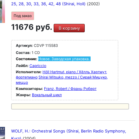
25, 28, 30, 33, 36, 42, 48 (Shirai, Holl)
(2002)
Под заказ
11676 руб.
В корзину
Артикул:
CDVP 115583
Состав:
1 CD
Состояние:
Новое. Заводская упаковка.
Лейбл:
Capriccio
Исполнители:
Höll Hartmut, piano / Хёлль Хартмут,
фортепиано
Shirai Mitsuko, mezzo / Сирай Мицуко,
меццо
Композиторы:
Franz, Robert / Франц Роберт
Жанры:
Вокальный цикл
WOLF, H.: Orchestral Songs (Shirai, Berlin Radio Symphony,
Kurz)
(2004)