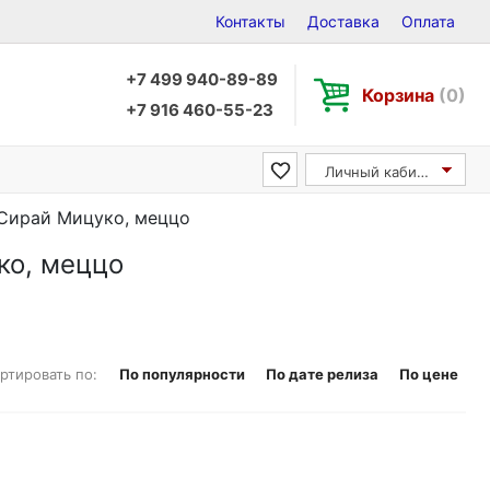
Контакты
Доставка
Оплата
+7 499 940-89-89
Корзина
(0)
+7 916 460-55-23
Личный кабинет
/ Сирай Мицуко, меццо
уко, меццо
ртировать по:
По популярности
По дате релиза
По цене