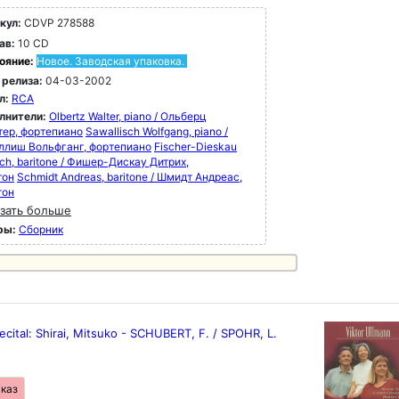
кул:
CDVP 278588
ав:
10 CD
ояние:
Новое. Заводская упаковка.
 релиза:
04-03-2002
л:
RCA
лнители:
Olbertz Walter, piano / Ольберц
тер, фортепиано
Sawallisch Wolfgang, piano /
ллиш Вольфганг, фортепиано
Fischer-Dieskau
ich, baritone / Фишер-Дискау Дитрих,
тон
Schmidt Andreas, baritone / Шмидт Андреас,
тон
зать больше
ры:
Сборник
ecital: Shirai, Mitsuko - SCHUBERT, F. / SPOHR, L.
аказ