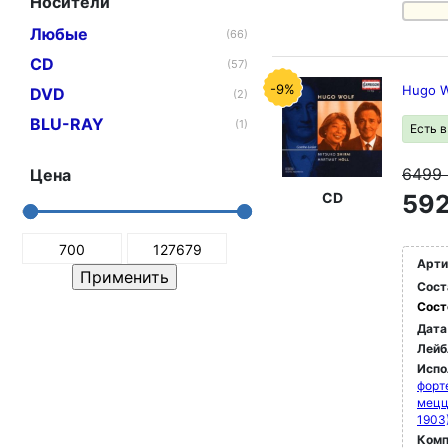
Носители
Любые
(66)
CD
(57)
-9%
Hugo W
DVD
(2)
BLU-RAY
(1)
Есть 
6499
Цена
CD
592
Арти
Сост
Сост
Дата
Лейб
Испо
форт
мец
1903
Комп