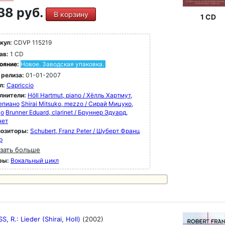
38 руб.
В корзину
1 CD
кул:
CDVP 115219
ав:
1 CD
ояние:
Новое. Заводская упаковка.
 релиза:
01-01-2007
л:
Capriccio
лнители:
Höll Hartmut, piano / Хёлль Хартмут,
епиано
Shirai Mitsuko, mezzo / Сирай Мицуко,
цо
Brunner Eduard, clarinet / Бруннер Эдуард,
нет
озиторы:
Schubert, Franz Peter / Шуберт Франц
р
зать больше
ры:
Вокальный цикл
, R.: Lieder (Shirai, Holl)
(2002)