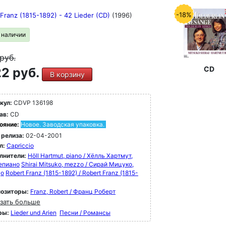
-18%
Franz (1815-1892) - 42 Lieder (CD)
(1996)
в наличии
руб.
CD
2 руб.
В корзину
кул:
CDVP 136198
ав:
CD
ояние:
Новое. Заводская упаковка.
 релиза:
02-04-2001
л:
Capriccio
лнители:
Höll Hartmut, piano / Хёлль Хартмут,
епиано
Shirai Mitsuko, mezzo / Сирай Мицуко,
цо
Robert Franz (1815-1892) / Robert Franz (1815-
озиторы:
Franz, Robert / Франц Роберт
зать больше
ры:
Lieder und Arien
Песни / Романсы