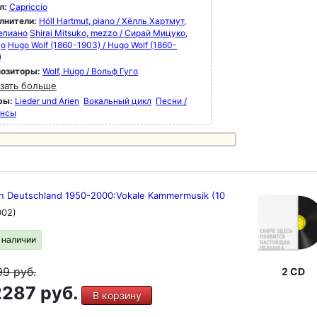
л:
Capriccio
лнители:
Höll Hartmut, piano / Хёлль Хартмут,
епиано
Shirai Mitsuko, mezzo / Сирай Мицуко,
цо
Hugo Wolf (1860-1903) / Hugo Wolf (1860-
)
озиторы:
Wolf, Hugo / Вольф Гуго
зать больше
ры:
Lieder und Arien
Вокальный цикл
Песни /
нсы
in Deutschland 1950-2000:Vokale Kammermusik (10
002)
в наличии
99
руб.
2 CD
287 руб.
В корзину