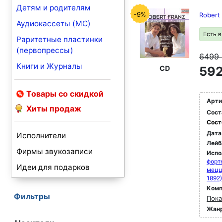
Детям и родителям
-9%
Robert 
Аудиокассеты (MC)
Есть 
Раритетные пластинки
(первопрессы)
6499
Книги и Журналы
CD
592
Товары со скидкой
Арти
Хиты продаж
Сост
Сост
Дата
Исполнители
Лейб
Фирмы звукозаписи
Испо
форт
Идеи для подарков
мец
1892)
Комп
Фильтры
Пока
Жан