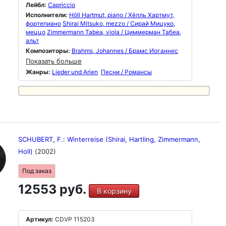
Лейбл:
Capriccio
Исполнители:
Höll Hartmut, piano / Хёлль Хартмут,
фортепиано
Shirai Mitsuko, mezzo / Сирай Мицуко,
меццо
Zimmermann Tabea, viola / Циммерман Табеа,
альт
Композиторы:
Brahms, Johannes / Брамс Иоганнес
Показать больше
Жанры:
Lieder und Arien
Песни / Романсы
SCHUBERT, F.: Winterreise (Shirai, Hartling, Zimmermann,
Holl)
(2002)
Под заказ
12553 руб.
В корзину
Артикул:
CDVP 115203