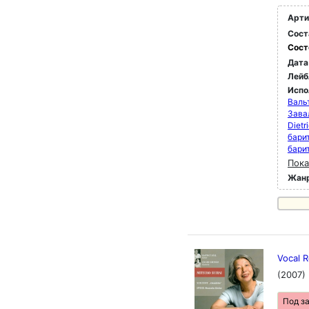
Арти
Сост
Сост
Дата
Лейб
Испо
Валь
Зава
Dietr
бари
бари
Пока
Жан
Vocal R
(2007)
Под з