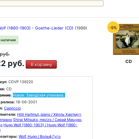
-9%
olf (1860-1903) - Goethe-Lieder (CD)
(1999)
в наличии
руб.
2 руб.
CD
В корзину
кул:
CDVP 136220
ав:
CD
ояние:
Новое. Заводская упаковка.
 релиза:
18-06-2001
л:
Capriccio
лнители:
Höll Hartmut, piano / Хёлль Хартмут,
епиано
Shirai Mitsuko, mezzo / Сирай Мицуко,
цо
Hugo Wolf (1860-1903) / Hugo Wolf (1860-
)
озиторы:
Wolf, Hugo / Вольф Гуго