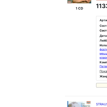
113
1 CD
Арти
Сост
Сост
Дата
Лейб
Испо
форт
мец
клар
Комп
Пете
Пока
Жан
STRAUSS