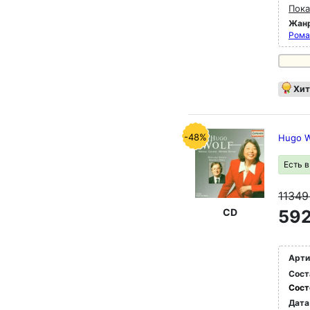
Пока
Жан
Рома
Хит
-48%
Hugo W
Есть 
1134
CD
592
Арти
Сост
Сост
Дата