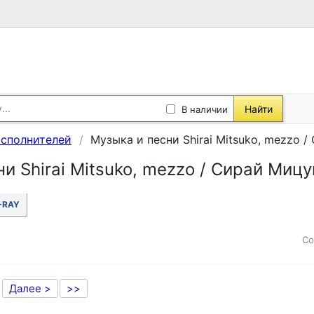
Найти
В наличии
исполнителей
Музыка и песни Shirai Mitsuko, mezzo 
и Shirai Mitsuko, mezzo / Сирай Миц
-RAY
Со
Далее >
>>