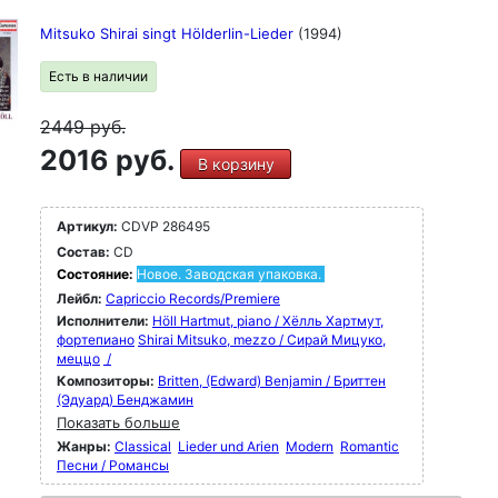
Mitsuko Shirai singt Hölderlin-Lieder
(1994)
Есть в наличии
2449
руб.
2016 руб.
В корзину
Артикул:
CDVP 286495
Состав:
CD
Состояние:
Новое. Заводская упаковка.
Лейбл:
Capriccio Records/Premiere
Исполнители:
Höll Hartmut, piano / Хёлль Хартмут,
фортепиано
Shirai Mitsuko, mezzo / Сирай Мицуко,
меццо
/
Композиторы:
Britten, (Edward) Benjamin / Бриттен
(Эдуард) Бенджамин
Показать больше
Жанры:
Classical
Lieder und Arien
Modern
Romantic
Песни / Романсы