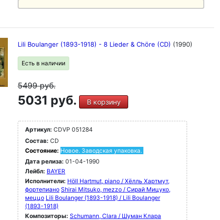
Lili Boulanger (1893-1918) - 8 Lieder & Chöre (CD)
(1990)
Есть в наличии
5499
руб.
5031 руб.
В корзину
Артикул:
CDVP 051284
Состав:
CD
Состояние:
Новое. Заводская упаковка.
Дата релиза:
01-04-1990
Лейбл:
BAYER
Исполнители:
Höll Hartmut, piano / Хёлль Хартмут,
фортепиано
Shirai Mitsuko, mezzo / Сирай Мицуко,
меццо
Lili Boulanger (1893-1918) / Lili Boulanger
(1893-1918)
Композиторы:
Schumann, Clara / Шуман Клара