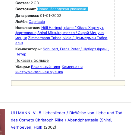
Состав:
2 CD
Состояние:
Новое. Заводская упаковка.
Дата релиза:
01-01-2002
Лейбл:
Capriccio
Исполнители:
Höll Hartmut, piano / Хёлль Хартмут,
фортепиано
Shirai Mitsuko, mezzo / Сирай Мицуко,
меццо
Zimmermann Tabea, viola / Циммерман Табеа,
альт
Композиторы:
Schubert, Franz Peter / Шуберт Франц
Петер
Показать больше
Жанры:
Вокальный цикл
Камерная и
инструментальная музыка
ULLMANN, V.: 5 Liebeslieder / DieWeise von Liebe und Tod
des Cornets Christoph Rilke / Abendphantasie (Shirai,
Verhoeven, Holl)
(2002)