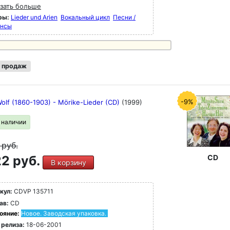
зать больше
ры:
Lieder und Arien
Вокальный цикл
Песни /
нсы
 продаж
-9%
olf (1860-1903) - Mörike-Lieder (CD)
(1999)
в наличии
9
руб.
2 руб.
CD
В корзину
кул:
CDVP 135711
ав:
CD
ояние:
Новое. Заводская упаковка.
 релиза:
18-06-2001