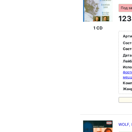
Под з
123
1 CD
Арти
Сост
Сост
Дата
Лейб
Испо
форт
мец
Комп
Жан
WOLF, H