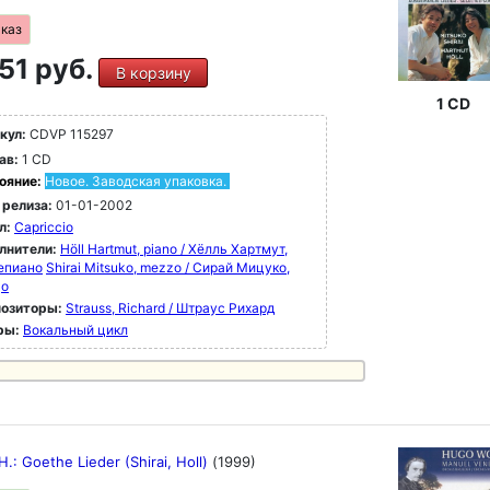
аказ
51 руб.
В корзину
1 CD
кул:
CDVP 115297
ав:
1 CD
ояние:
Новое. Заводская упаковка.
 релиза:
01-01-2002
л:
Capriccio
лнители:
Höll Hartmut, piano / Хёлль Хартмут,
епиано
Shirai Mitsuko, mezzo / Сирай Мицуко,
цо
озиторы:
Strauss, Richard / Штраус Рихард
ры:
Вокальный цикл
.: Goethe Lieder (Shirai, Holl)
(1999)