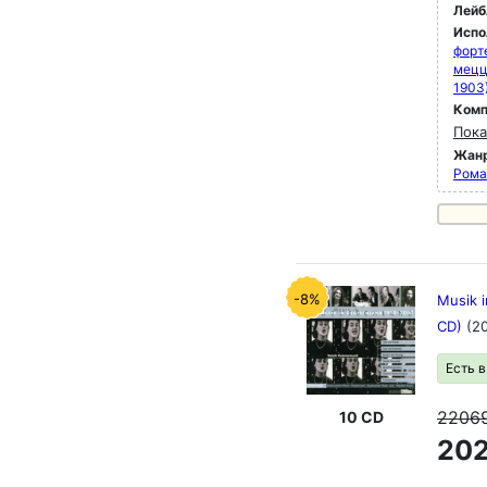
Лейб
Испо
форт
мец
1903
Комп
Пока
Жан
Рома
-8%
Musik 
CD)
(2
Есть 
2206
10 CD
202