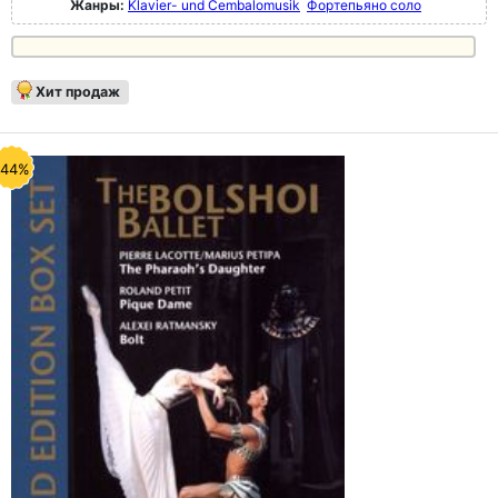
Жанры:
Klavier- und Cembalomusik
Фортепьяно соло
Хит продаж
-44%