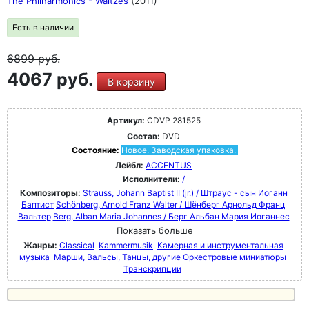
The Philharmonics - Waltzes
(2011)
Есть в наличии
6899
руб.
4067 руб.
В корзину
Артикул:
CDVP 281525
Состав:
DVD
Состояние:
Новое. Заводская упаковка.
Лейбл:
ACCENTUS
Исполнители:
/
Композиторы:
Strauss, Johann Baptist II (jr.) / Штраус - сын Иоганн
Баптист
Schönberg, Arnold Franz Walter / Шёнберг Арнольд Франц
Вальтер
Berg, Alban Maria Johannes / Берг Альбан Мария Иоганнес
Показать больше
Жанры:
Classical
Kammermusik
Камерная и инструментальная
музыка
Марши, Вальсы, Танцы, другие Оркестровые миниатюры
Транскрипции