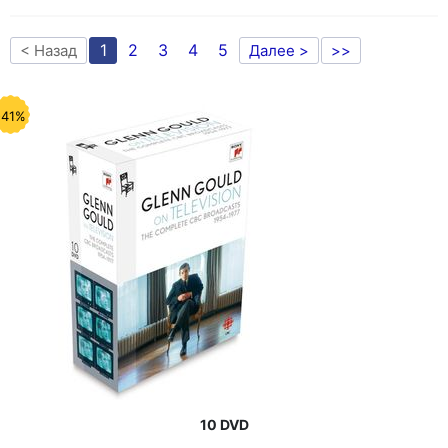
1
2
3
4
5
< Назад
Далее >
>>
-41%
10 DVD