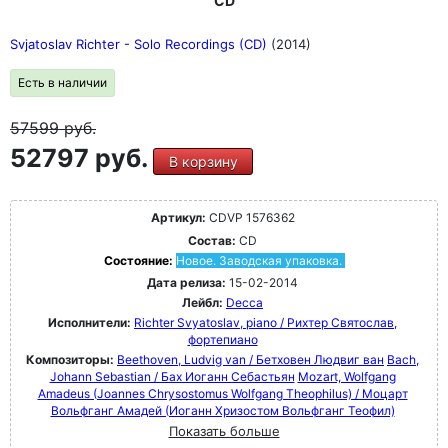
CD
Svjatoslav Richter - Solo Recordings (CD)
(2014)
Есть в наличии
57599
руб.
52797 руб.
В корзину
Артикул:
CDVP 1576362
Состав:
CD
Состояние:
Новое. Заводская упаковка.
Дата релиза:
15-02-2014
Лейбл:
Decca
Исполнители:
Richter Svyatoslav, piano / Рихтер Святослав,
фортепиано
Композиторы:
Beethoven, Ludvig van / Бетховен Людвиг ван
Bach,
Johann Sebastian / Бах Иоганн Себастьян
Mozart, Wolfgang
Amadeus (Joannes Chrysostomus Wolfgang Theophilus) / Моцарт
Вольфганг Амадей (Иоганн Хризостом Вольфганг Теофил)
Показать больше