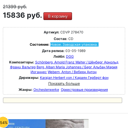
21399
руб.
15836 руб.
В корзину
Артикул:
CDVP 278470
Состав:
CD
Состояние:
Новое. Заводская упаковка.
Дата релиза:
03-05-1989
Лейбл:
DGG
Композиторы:
Schönberg, Arnold Franz Walter / Шёнберг Арнольд
Франц Вальтер
Berg, Alban Maria Johannes / Берг Альбан Мария
Иоганнес
Webern, Anton / Веберн Антон
Дирижеры:
Karajan Herbert von / Караян Герберт фон
Показать больше
Жанры:
Orchesterwerke
Оркестровые произведения
-54%