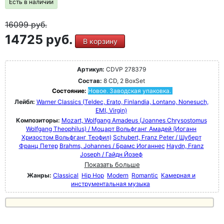
Есть в наличии
16099
руб.
14725 руб.
В корзину
Артикул:
CDVP 278379
Состав:
8 CD, 2 BoxSet
Состояние:
Новое. Заводская упаковка.
Лейбл:
Warner Classics (Teldec, Erato, Finlandia, Lontano, Nonesuch,
EMI, Virgin)
Композиторы:
Mozart, Wolfgang Amadeus (Joannes Chrysostomus
Wolfgang Theophilus) / Моцарт Вольфганг Амадей (Иоганн
Хризостом Вольфганг Теофил)
Schubert, Franz Peter / Шуберт
Франц Петер
Brahms, Johannes / Брамс Иоганнес
Haydn, Franz
Joseph / Гайдн Йозеф
Показать больше
Жанры:
Classical
Hip Hop
Modern
Romantic
Камерная и
инструментальная музыка