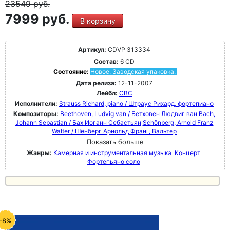
23549
руб.
7999 руб.
В корзину
Артикул:
CDVP 313334
Состав:
6 CD
Состояние:
Новое. Заводская упаковка.
Дата релиза:
12-11-2007
Лейбл:
CBC
Исполнители:
Strauss Richard, piano / Штраус Рихард, фортепиано
Композиторы:
Beethoven, Ludvig van / Бетховен Людвиг ван
Bach,
Johann Sebastian / Бах Иоганн Себастьян
Schönberg, Arnold Franz
Walter / Шёнберг Арнольд Франц Вальтер
Показать больше
Жанры:
Камерная и инструментальная музыка
Концерт
Фортепьяно соло
-8%