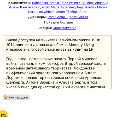
Композиторы:
Schönberg, Arnold Franz Walter / Шёнберг Арнольд
Франц Вальтер
Berg, Alban Maria Johannes / Берг Альбан Мария
Иоганнес
Webern, Anton / Веберн Антон
Дирижеры:
Doráti Antal / Дорати Антал
Показать больше
Жанры:
Orchesterwerke
Снова доступен на виниле! С альбомом Vienna 1908-
1914 один из культовых альбомов Mercury Living
Presence аналоговой эпохи вновь выходит на LP.
Годы, предшествовавшие началу Первой мировой
войны, стали для композиторов Второй венской школы
временем интенсивного творчества. Лондонский
симфонический оркестр под управлением Антала
Дорати исполняет оркестровые сочинения Арнольда
Шенберга, Антона Веберна и Альбана Берга, в том
числе 5 пьес для оркестра ор. 16 Шенберга с частями
"Предчувствия", "Прошлое", "Летнее утро у озера",
"Перипетия Перипетии" и "Обязательный речитатив", а
Хит продаж
также 5 пьес для оркестра ор. 10 Веберна и 3 пьесы
для оркестра ор. 6 Берга.
Mercury Living Presence - это чистое и живое
-17%