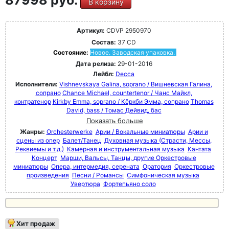
В корзину
Артикул:
CDVP 2950970
Состав:
37 CD
Состояние:
Новое. Заводская упаковка.
Дата релиза:
29-01-2016
Лейбл:
Decca
Исполнители:
Vishnevskaya Galina, soprano / Вишневская Галина,
сопрано
Chance Michael, countertenor / Чанс Майкл,
контратенор
Kirkby Emma, soprano / Кёркби Эмма, сопрано
Thomas
David, bass / Томас Дейвид, бас
Показать больше
Жанры:
Orchesterwerke
Арии / Вокальные миниатюры
Арии и
сцены из опер
Балет/Танец
Духовная музыка (Страсти, Мессы,
Реквиемы и т.д.)
Камерная и инструментальная музыка
Кантата
Концерт
Марши, Вальсы, Танцы, другие Оркестровые
миниатюры
Опера, интермедия, серената
Оратория
Оркестровые
произведения
Песни / Романсы
Симфоническая музыка
Увертюра
Фортепьяно соло
Хит продаж