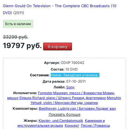
Glenn Gould On Television - The Complete CBC Broadcasts (10
DVD)
(2011)
Есть в наличии
33299
руб.
19797 руб.
В корзину
Артикул:
CDVP 150042
Состав:
10 DVD
Состояние:
Новое. Заводская упаковка.
Дата релиза:
07-10-2011
Лейбл:
Sony
Исполнители:
Forrester Maureen, mezzo / Форрестер Морин,
меццо
Strauss Richard, piano / Штраус Рихард, фортепиано
Menuhin
Yehudi, violin / Менухин Иегуди, скрипка
Композиторы:
Beethoven, Ludvig van / Бетховен Людвиг ван
Показать больше
Жанры:
Klavier- und Cembalomusik
Камерная и
инструментальная музыка
Концерт
Песни / Романсы