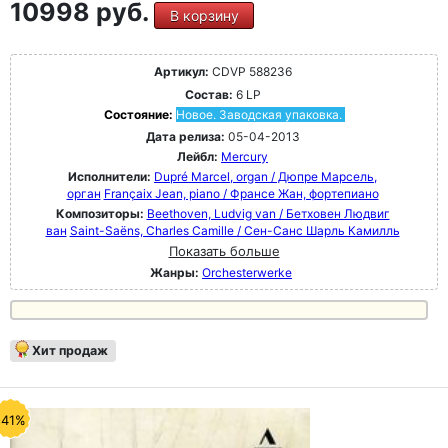
10998 руб.
В корзину
Артикул:
CDVP 588236
Состав:
6 LP
Состояние:
Новое. Заводская упаковка.
Дата релиза:
05-04-2013
Лейбл:
Mercury
Исполнители:
Dupré Marcel, organ / Дюпре Марсель,
орган
Françaix Jean, piano / Франсе Жан, фортепиано
Композиторы:
Beethoven, Ludvig van / Бетховен Людвиг
ван
Saint-Saëns, Charles Camille / Сен-Санс Шарль Камилль
Показать больше
Жанры:
Orchesterwerke
Хит продаж
-41%