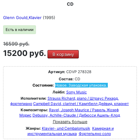
CD
Glenn Gould,Klavier
(1995)
Есть в наличии
16599
руб.
15200 руб.
В корзину
Артикул:
CDVP 278328
Состав:
CD
Состояние:
Новое. Заводская упаковка.
Лейбл:
Sony Music
Исполнители:
Strauss Richard, piano / Штраус Рихард,
фортепиано
Campbell David, clarinet / Кампбелл Дейвид, кларнет
Композиторы:
Ravel, Joseph Maurice / Равель Жозеф
Морис
Debussy, Achille-Claude / Дебюсси Ашиль-Клод
Показать больше
Жанры:
Klavier- und Cembalomusik
Камерная и
инструментальная музыка
Фортепьяно соло