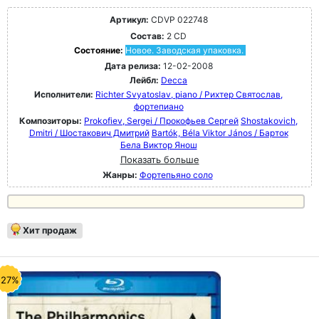
Артикул:
CDVP 022748
Состав:
2 CD
Состояние:
Новое. Заводская упаковка.
Дата релиза:
12-02-2008
Лейбл:
Decca
Исполнители:
Richter Svyatoslav, piano / Рихтер Святослав,
фортепиано
Композиторы:
Prokofiev, Sergei / Прокофьев Сергей
Shostakovich,
Dmitri / Шостакович Дмитрий
Bartók, Béla Viktor János / Барток
Бела Виктор Янош
Показать больше
Жанры:
Фортепьяно соло
Хит продаж
-27%