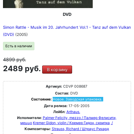
DVD
Simon Rattle - Musik im 20. Jahrhundert Vol.1 - Tanz auf dem Vulkan
(DVD)
(2005)
Есть в наличии
4899
руб.
2489 руб.
В корзину
Артикул:
CDVP 008687
Состав:
DVD
Состояние:
Новое. Заводская упаковка.
Дата релиза:
17-05-2005
Лейбл:
Arthaus.
Исполнители:
Palmer Felicity, mezzo / Палмер Фелисити,
меццо
Kremer Gidon, violin / Кремер Гидон, скрипка
/
Композиторы:
Strauss, Richard / Штраус Рихард