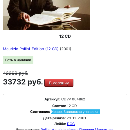
12 CD
Maurizio Pollini-Edition (12 CD)
(2001)
Есть в наличии
42299
руб.
33732 руб.
В корзину
Артикул:
CDVP 004862
Состав:
12 CD
Состояние:
Новое. Заводская упаковка.
Дата релиза:
28-11-2001
Лейбл:
DGG
Исполнители:
Pollini Maurizio, piano / Поллини Маурицио,