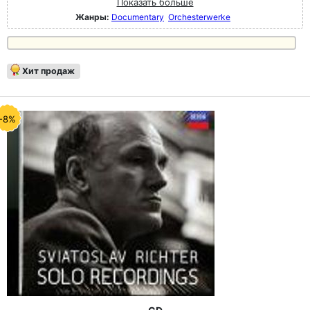
Показать больше
Жанры:
Documentary
Orchesterwerke
Хит продаж
-8%