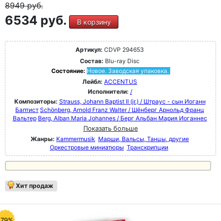
8949
руб.
6534 руб.
В корзину
Артикул:
CDVP 294653
Состав:
Blu-ray Disc
Состояние:
Новое. Заводская упаковка.
Лейбл:
ACCENTUS
Исполнители:
/
Композиторы:
Strauss, Johann Baptist II (jr.) / Штраус - сын Иоганн
Баптист
Schönberg, Arnold Franz Walter / Шёнберг Арнольд Франц
Вальтер
Berg, Alban Maria Johannes / Берг Альбан Мария Иоганнес
Показать больше
Жанры:
Kammermusik
Марши, Вальсы, Танцы, другие
Оркестровые миниатюры
Транскрипции
Хит продаж
-79%