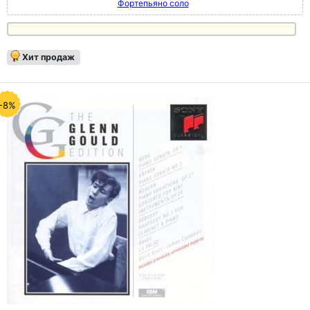
Фортепьяно соло
Хит продаж
-8%