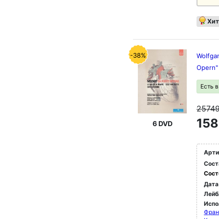
Хит
-38%
Wolfga
Opern"
Есть 
2574
158
6 DVD
Арти
Сост
Сост
Дата
Лейб
Испо
Фран