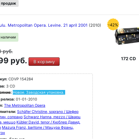
 продаж
-42%
ulu. Metropolitan Opera. Levine. 21 april 2001
(2010)
в наличии
0
руб.
99 руб.
172 CD
В корзину
кул:
CDVP 154284
ав:
3 CD
ояние:
Новое. Заводская упаковка.
 релиза:
01-01-2010
л:
The Metropolitan Opera
лнители:
Schäfer Christine, soprano / Шефер
тин, сопрано
Schwarz Hanna, mezzo / Шварц
а, меццо
Kübler David, tenor / Кюблер Давид,
р
Mazura Franz, baritone / Мацура Франц,
тон