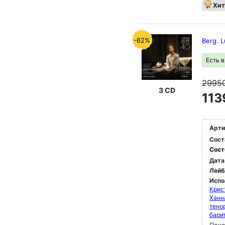
Хит
-62%
Berg. L
Есть 
2995
3 CD
113
Арти
Сост
Сост
Дата
Лейб
Испо
Крис
Ханн
тено
бари