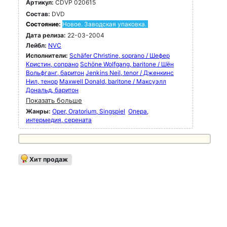
Артикул:
CDVP 020615
Состав:
DVD
Состояние:
Новое. Заводская упаковка.
Дата релиза:
22-03-2004
Лейбл:
NVC
Исполнители:
Schäfer Christine, soprano / Шефер
Кристин, сопрано
Schöne Wolfgang, baritone / Шён
Вольфганг, баритон
Jenkins Neil, tenor / Дженкинс
Нил, тенор
Maxwell Donald, baritone / Максуэлл
Дональд, баритон
Показать больше
Жанры:
Oper, Oratorium, Singspiel
Опера,
интермедия, серената
Хит продаж