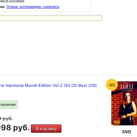
зать больше
ры:
Опера, интермедия, серената
-9%
he Harmonia Mundi-Edition Vol.2 (50 CD-Box) (CD)
в наличии
9
руб.
98 руб.
В корзину
DVD