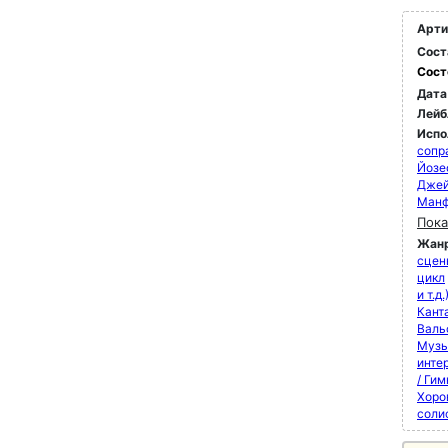
Арти
Сост
Сост
Дата
Лейб
Испо
сопр
Йозе
Джей
Манф
Пока
Жан
сцен
цикл
и т.д.
Кант
Валь
Музы
инте
/ Ги
Хоро
соли