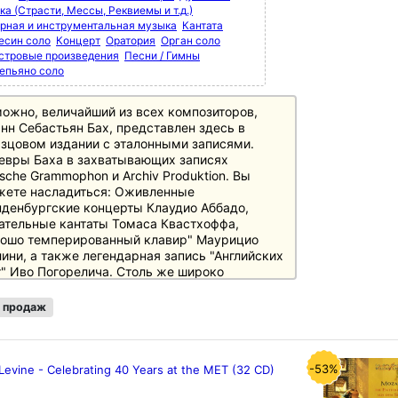
а (Страсти, Мессы, Реквиемы и т.д.)
рная и инструментальная музыка
Кантата
есин соло
Концерт
Оратория
Орган соло
стровые произведения
Песни / Гимны
епьяно соло
ожно, величайший из всех композиторов,
нн Себастьян Бах, представлен здесь в
зцовом издании с эталонными записями.
евры Баха в захватывающих записях
sche Grammophon и Archiv Produktion. Вы
жете насладиться: Оживленные
денбургские концерты Клаудио Аббадо,
ательные кантаты Томаса Квастхоффа,
рошо темперированный клавир" Маурицио
ини, а также легендарная запись "Английских
" Иво Погорелича. Столь же широко
ставлены важные записи исторической
лнительской практики под управлением
 продаж
а Элиота Гардинера, Пола Маккриша и
ора Пиннока.
без исключения области творчества Баха
ставлены в высоко оцененных записях:
-53%
Levine - Celebrating 40 Years at the MET (32 CD)
аты (в том числе с Эммой Киркби и