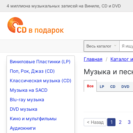
4 миллиона музыкальных записей на Виниле, CD и DVD
Главная
Каталог 
Виниловые Пластинки (LP)
Музыка и песн
Поп, Рок, Джаз (CD)
Классическая музыка (CD)
Все
LP
CD
DVD
Музыка на SACD
Blu-ray музыка
DVD музыка
Кино и мультфильмы
1
2
3
< Назад
Аудиокниги