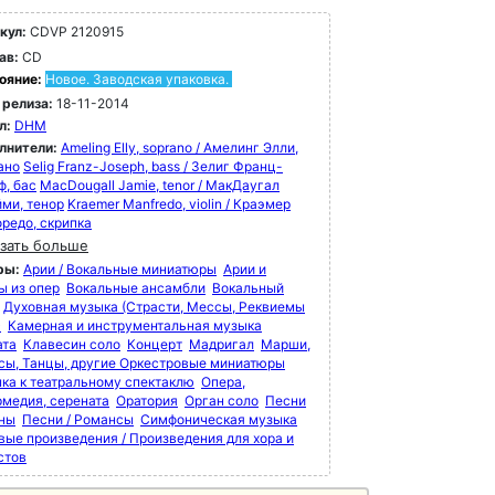
кул:
CDVP 2120915
ав:
CD
ояние:
Новое. Заводская упаковка.
 релиза:
18-11-2014
л:
DHM
лнители:
Ameling Elly, soprano / Амелинг Элли,
ано
Selig Franz-Joseph, bass / Зелиг Франц-
ф, бас
MacDougall Jamie, tenor / МакДаугал
ми, тенор
Kraemer Manfredo, violin / Краэмер
редо, скрипка
зать больше
ры:
Арии / Вокальные миниатюры
Арии и
ы из опер
Вокальные ансамбли
Вокальный
Духовная музыка (Страсти, Мессы, Реквиемы
)
Камерная и инструментальная музыка
ата
Клавесин соло
Концерт
Мадригал
Марши,
сы, Танцы, другие Оркестровые миниатюры
ка к театральному спектаклю
Опера,
рмедия, серената
Оратория
Орган соло
Песни
мны
Песни / Романсы
Симфоническая музыка
вые произведения / Произведения для хора и
стов