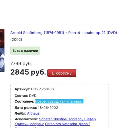
Arnold Schönberg (1874-1951) - Pierrot Lunaire op.21 (DVD)
(2002)
Есть в наличии
7799
руб.
2845 руб.
В корзину
Артикул:
CDVP 258106
Состав:
DVD
Состояние:
Новое. Заводская упаковка.
Дата релиза:
18-06-2002
Лейбл:
Arthaus.
Исполнители:
Schäfer Christine, soprano / Шефер
Кристин, сопрано
Osterkorn Natascha, piano /