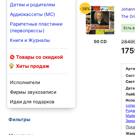
Детям и родителям
-38%
Johann
Аудиокассеты (MC)
The Ori
Раритетные пластинки
Есть 
(первопрессы)
Книги и Журналы
2849
50 CD
175
Товары со скидкой
Хиты продаж
Арти
Сост
Сост
Исполнители
Дата
Фирмы звукозаписи
Лейб
Испо
Идеи для подарков
сопр
Родж
Майк
Фильтры
Эмма
Пока
Жан