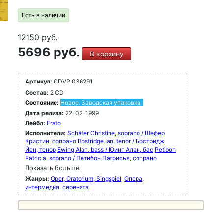
Есть в наличии
12150
руб.
5696 руб.
В корзину
Артикул:
CDVP 036291
Состав:
2 CD
Состояние:
Новое. Заводская упаковка.
Дата релиза:
22-02-1999
Лейбл:
Erato
Исполнители:
Schäfer Christine, soprano / Шефер
Кристин, сопрано
Bostridge Ian, tenor / Бостридж
Йен, тенор
Ewing Alan, bass / Юинг Алан, бас
Petibon
Patricia, soprano / Петибон Патрисья, сопрано
Показать больше
Жанры:
Oper, Oratorium, Singspiel
Опера,
интермедия, серената