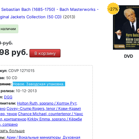
-27%
 Sebastian Bach (1685-1750) - Bach Masterworks -
ginal Jackets Collection (50 CD)
(2013)
в наличии
9
руб.
98 руб.
В корзину
DVD
кул:
CDVP 1271015
ав:
50 CD
ояние:
Новое. Заводская упаковка.
 релиза:
10-12-2013
л:
DGG
лнители:
Holton Ruth, soprano / Холтон Рут,
ано
Covey-Crump Rogers, tenor / Кови-Крамп
ер, тенор
Chance Michael, countertenor / Чанс
л, контратенор
Kirkby Emma, soprano / Кёркби
, сопрано
зать больше
ры:
Арии / Вокальные миниатюры
Духовная