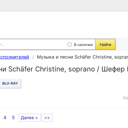
Найти
В наличии
исполнителей
Музыка и песни Schäfer Christine, sopr
и Schäfer Christine, soprano / Шефер
BLU-RAY
Со
4
5
Далее >
>>