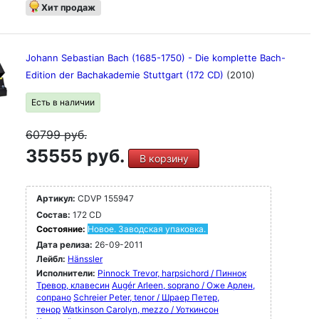
Хит продаж
Johann Sebastian Bach (1685-1750) - Die komplette Bach-
Edition der Bachakademie Stuttgart (172 CD)
(2010)
Есть в наличии
60799
руб.
35555 руб.
В корзину
Артикул:
CDVP 155947
Состав:
172 CD
Состояние:
Новое. Заводская упаковка.
Дата релиза:
26-09-2011
Лейбл:
Hänssler
Исполнители:
Pinnock Trevor, harpsichord / Пиннок
Тревор, клавесин
Augér Arleen, soprano / Оже Арлен,
сопрано
Schreier Peter, tenor / Шраер Петер,
тенор
Watkinson Carolyn, mezzo / Уоткинсон