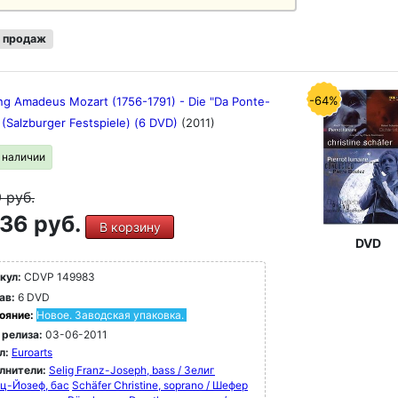
 продаж
-64%
ng Amadeus Mozart (1756-1791) - Die "Da Ponte-
 (Salzburger Festspiele) (6 DVD)
(2011)
в наличии
9
руб.
36 руб.
В корзину
DVD
кул:
CDVP 149983
ав:
6 DVD
ояние:
Новое. Заводская упаковка.
 релиза:
03-06-2011
л:
Euroarts
лнители:
Selig Franz-Joseph, bass / Зелиг
ц-Йозеф, бас
Schäfer Christine, soprano / Шефер