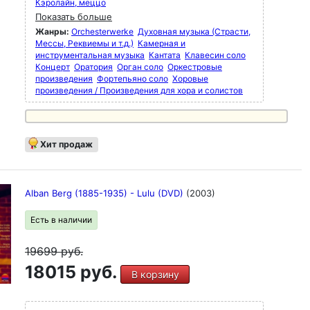
Кэролайн, меццо
Показать больше
Жанры:
Orchesterwerke
Духовная музыка (Страсти,
Мессы, Реквиемы и т.д.)
Камерная и
инструментальная музыка
Кантата
Клавесин соло
Концерт
Оратория
Орган соло
Оркестровые
произведения
Фортепьяно соло
Хоровые
произведения / Произведения для хора и солистов
Хит продаж
Alban Berg (1885-1935) - Lulu (DVD)
(2003)
Есть в наличии
19699
руб.
18015 руб.
В корзину