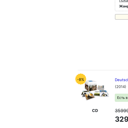
Пока
Жан
-8%
Deutsc
(2014)
Есть 
3599
CD
329