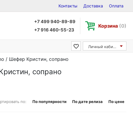
Контакты
Доставка
Оплата
+7 499 940-89-89
Корзина
(0)
+7 916 460-55-23
Личный кабинет
ano / Шефер Кристин, сопрано
 Кристин, сопрано
ртировать по:
По популярности
По дате релиза
По цене