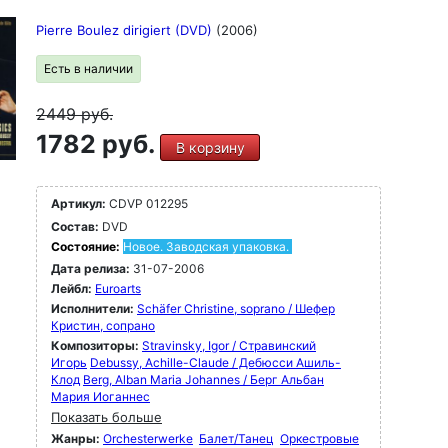
Pierre Boulez dirigiert (DVD)
(2006)
Есть в наличии
2449
руб.
1782 руб.
В корзину
Артикул:
CDVP 012295
Состав:
DVD
Состояние:
Новое. Заводская упаковка.
Дата релиза:
31-07-2006
Лейбл:
Euroarts
Исполнители:
Schäfer Christine, soprano / Шефер
Кристин, сопрано
Композиторы:
Stravinsky, Igor / Стравинский
Игорь
Debussy, Achille-Claude / Дебюсси Ашиль-
Клод
Berg, Alban Maria Johannes / Берг Альбан
Мария Иоганнес
Показать больше
Жанры:
Orchesterwerke
Балет/Танец
Оркестровые