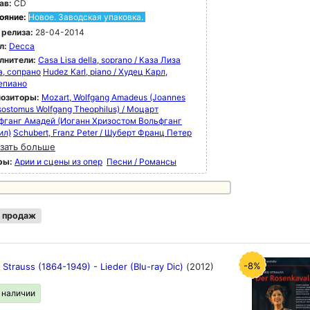
ав:
CD
ояние:
Новое. Заводская упаковка.
 релиза:
28-04-2014
л:
Decca
лнители:
Casa Lisa della, soprano / Каза Лиза
а, сопрано
Hudez Karl, piano / Худец Карл,
епиано
озиторы:
Mozart, Wolfgang Amadeus (Joannes
ostomus Wolfgang Theophilus) / Моцарт
фганг Амадей (Иоганн Хризостом Вольфганг
ил)
Schubert, Franz Peter / Шуберт Франц Петер
зать больше
ры:
Арии и сцены из опер
Песни / Романсы
 продаж
-8%
 Strauss (1864-1949) - Lieder (Blu-ray Dic)
(2012)
в наличии