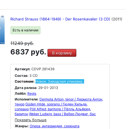
Richard Strauss (1864-1949) - Der Rosenkavalier (3 CD)
(2011)
Есть в наличии
11249
руб.
6837 руб.
В корзину
Артикул:
CDVP 261436
Состав:
3 CD
Состояние:
Новое. Заводская упаковка.
Дата релиза:
29-01-2013
Лейбл:
Regis
Исполнители:
Dermota Anton, tenor / Дермота Антон,
тенор
Güden Hilde, soprano / Гюден Хильда,
сопрано
Pöll Alfred, baritone / Пёлль Альфред,
баритон
Weber Ludwig, bass / Вебер Людвиг, бас
Показать больше
Жанры:
Опера, интермедия, серената