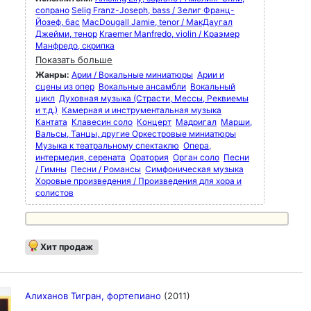
сопрано
Selig Franz-Joseph, bass / Зелиг Франц-
Йозеф, бас
MacDougall Jamie, tenor / МакДаугал
Джейми, тенор
Kraemer Manfredo, violin / Краэмер
Манфредо, скрипка
Показать больше
Жанры:
Арии / Вокальные миниатюры
Арии и
сцены из опер
Вокальные ансамбли
Вокальный
цикл
Духовная музыка (Страсти, Мессы, Реквиемы
и т.д.)
Камерная и инструментальная музыка
Кантата
Клавесин соло
Концерт
Мадригал
Марши,
Вальсы, Танцы, другие Оркестровые миниатюры
Музыка к театральному спектаклю
Опера,
интермедия, серената
Оратория
Орган соло
Песни
/ Гимны
Песни / Романсы
Симфоническая музыка
Хоровые произведения / Произведения для хора и
солистов
Хит продаж
Алиханов Тигран, фортепиано
(2011)