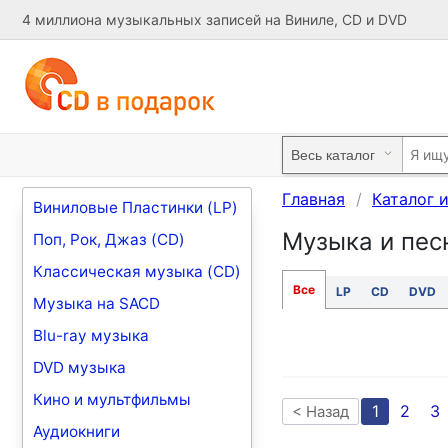
4 миллиона музыкальных записей на Виниле, CD и DVD
Главная
Каталог 
Виниловые Пластинки (LP)
Музыка и песн
Поп, Рок, Джаз (CD)
Классическая музыка (CD)
Все
LP
CD
DVD
Музыка на SACD
Blu-ray музыка
DVD музыка
Кино и мультфильмы
1
2
3
< Назад
Аудиокниги