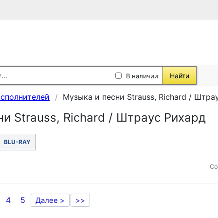
Найти
В наличии
исполнителей
Музыка и песни Strauss, Richard / Штра
и Strauss, Richard / Штраус Рихард
BLU-RAY
Со
4
5
Далее >
>>