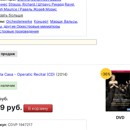
ннес
Strauss, Richard / Штраус Рихард
Ravel,
ph Maurice / Равель Жозеф Морис
зать больше
ры:
Orchesterwerke
Концерт
Марши, Вальсы,
ы, другие Оркестровые миниатюры
стровые произведения
 продаж
-36%
lla Casa - Operatic Recital (CD)
(2014)
в наличии
руб.
9 руб.
В корзину
DVD
кул:
CDVP 1947217