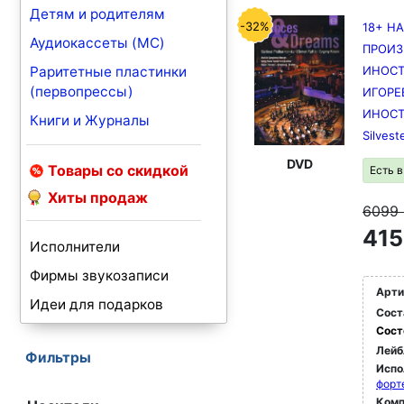
Детям и родителям
-32%
18+ Н
Аудиокассеты (MC)
ПРОИЗ
Раритетные пластинки
ИНОСТ
(первопрессы)
ИГОРЕ
ИНОСТ
Книги и Журналы
Silvest
DVD
Товары со скидкой
Есть 
Хиты продаж
6099
415
Исполнители
Фирмы звукозаписи
Арти
Идеи для подарков
Сост
Сост
Лейб
Фильтры
Испо
форт
Комп