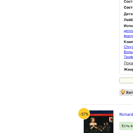
Сост
Сост
Дата
Лейб
Испо
делл
форт
Комп
Chrys
Воль
Теоф
Пока
Жан
Хит
-37%
Richard
Есть 