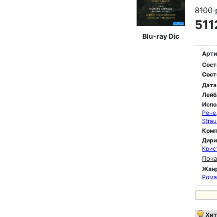
8100
511
Blu-ray Dic
Арти
Сост
Сост
Дата
Лейб
Испо
Рене
Strau
Комп
Дир
Крис
Пока
Жан
Рома
Хит