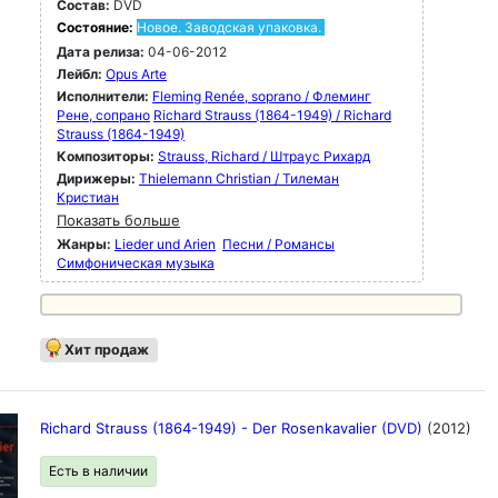
Состав:
DVD
Состояние:
Новое. Заводская упаковка.
Дата релиза:
04-06-2012
Лейбл:
Opus Arte
Исполнители:
Fleming Renée, soprano / Флеминг
Рене, сопрано
Richard Strauss (1864-1949) / Richard
Strauss (1864-1949)
Композиторы:
Strauss, Richard / Штраус Рихард
Дирижеры:
Thielemann Christian / Тилеман
Кристиан
Показать больше
Жанры:
Lieder und Arien
Песни / Романсы
Симфоническая музыка
Хит продаж
Richard Strauss (1864-1949) - Der Rosenkavalier (DVD)
(2012)
Есть в наличии