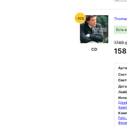
-10%
Thomas
Есть 
1749
CD
158
Арти
Сост
Сост
Дата
Лейб
Испо
Джеф
Хемп
Комп
Feli
Фели