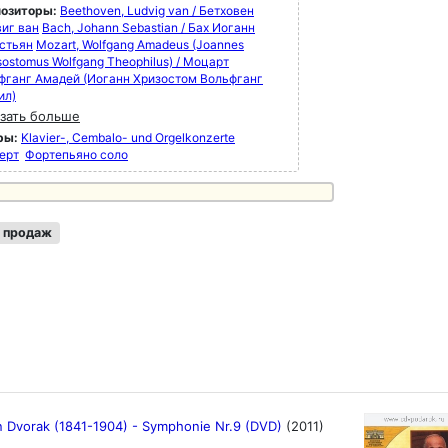
озиторы:
Beethoven, Ludvig van / Бетховен
иг ван
Bach, Johann Sebastian / Бах Иоганн
стьян
Mozart, Wolfgang Amadeus (Joannes
ostomus Wolfgang Theophilus) / Моцарт
фганг Амадей (Иоганн Хризостом Вольфганг
ил)
зать больше
ры:
Klavier-, Cembalo- und Orgelkonzerte
ерт
Фортепьяно соло
 продаж
n Dvorak (1841-1904) - Symphonie Nr.9 (DVD)
(2011)