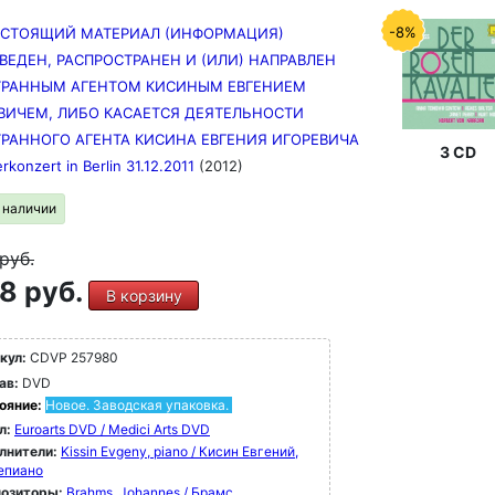
-8%
АСТОЯЩИЙ МАТЕРИАЛ (ИНФОРМАЦИЯ)
ВЕДЕН, РАСПРОСТРАНЕН И (ИЛИ) НАПРАВЛЕН
РАННЫМ АГЕНТОМ КИСИНЫМ ЕВГЕНИЕМ
ВИЧЕМ, ЛИБО КАСАЕТСЯ ДЕЯТЕЛЬНОСТИ
РАННОГО АГЕНТА КИСИНА ЕВГЕНИЯ ИГОРЕВИЧА
3 CD
erkonzert in Berlin 31.12.2011
(2012)
в наличии
руб.
8 руб.
В корзину
кул:
CDVP 257980
ав:
DVD
ояние:
Новое. Заводская упаковка.
л:
Euroarts DVD / Medici Arts DVD
лнители:
Kissin Evgeny, piano / Кисин Евгений,
епиано
озиторы:
Brahms, Johannes / Брамс