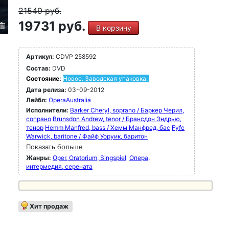
21549
руб.
19731 руб.
В корзину
Артикул:
CDVP 258592
Состав:
DVD
Состояние:
Новое. Заводская упаковка.
Дата релиза:
03-09-2012
Лейбл:
OperaAustralia
Исполнители:
Barker Cheryl, soprano / Баркер Черил,
сопрано
Brunsdon Andrew, tenor / Брансдон Эндрью,
тенор
Hemm Manfred, bass / Хемм Манфред, бас
Fyfe
Warwick, baritone / Файф Уоруик, баритон
Показать больше
Жанры:
Oper, Oratorium, Singspiel
Опера,
интермедия, серената
Хит продаж