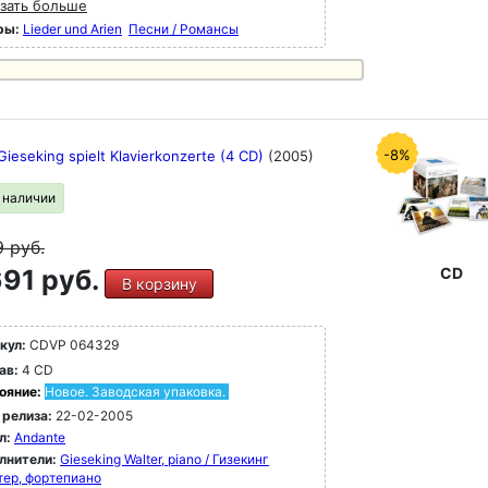
зать больше
ры:
Lieder und Arien
Песни / Романсы
-8%
Gieseking spielt Klavierkonzerte (4 CD)
(2005)
в наличии
9
руб.
91 руб.
CD
В корзину
кул:
CDVP 064329
ав:
4 CD
ояние:
Новое. Заводская упаковка.
 релиза:
22-02-2005
л:
Andante
лнители:
Gieseking Walter, piano / Гизекинг
тер, фортепиано