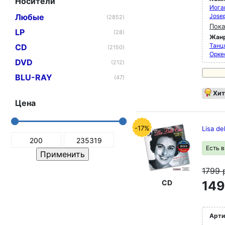
Носители
Иога
Любые
Jose
(2852)
Пока
LP
(28)
Жан
Танц
CD
(2150)
Орке
DVD
(212)
BLU-RAY
(47)
Хит
Цена
-17%
Lisa de
Есть 
1799
CD
149
Арти