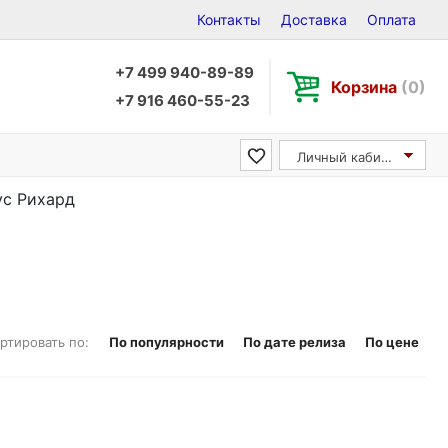
Контакты
Доставка
Оплата
+7 499 940-89-89
Корзина
(0)
+7 916 460-55-23
Личный кабинет
ус Рихард
ртировать по:
По популярности
По дате релиза
По цене