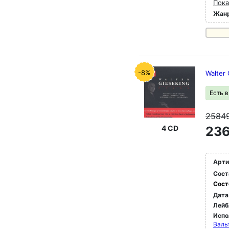
Пока
Жан
-8%
Walter 
Есть 
2584
4 CD
236
Арти
Сост
Сост
Дата
Лейб
Испо
Валь