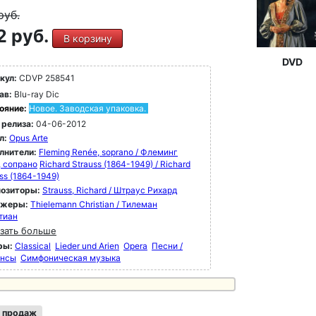
руб.
2 руб.
В корзину
DVD
кул:
CDVP 258541
ав:
Blu-ray Dic
ояние:
Новое. Заводская упаковка.
 релиза:
04-06-2012
л:
Opus Arte
лнители:
Fleming Renée, soprano / Флеминг
, сопрано
Richard Strauss (1864-1949) / Richard
ss (1864-1949)
озиторы:
Strauss, Richard / Штраус Рихард
ижеры:
Thielemann Christian / Тилеман
тиан
зать больше
ры:
Classical
Lieder und Arien
Opera
Песни /
нсы
Симфоническая музыка
 продаж