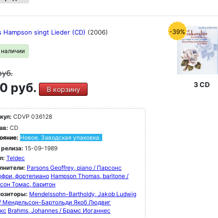
-39%
 Hampson singt Lieder (CD)
(2006)
в наличии
руб.
0 руб.
3 CD
В корзину
кул:
CDVP 036128
ав:
CD
ояние:
Новое. Заводская упаковка.
 релиза:
15-09-1989
л:
Teldec
лнители:
Parsons Geoffrey, piano / Парсонс
фри, фортепиано
Hampson Thomas, baritone /
сон Томас, баритон
озиторы:
Mendelssohn-Bartholdy, Jakob Ludwig
x / Мендельсон-Бартольди Якоб Людвиг
кс
Brahms, Johannes / Брамс Иоганнес