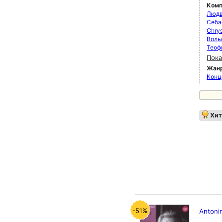
Комп
Людв
Себа
Chrys
Воль
Теоф
Пока
Жан
Конц
Хит
-51%
Antoni