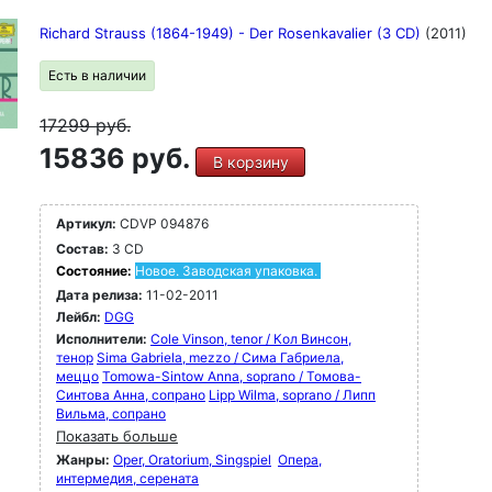
Richard Strauss (1864-1949) - Der Rosenkavalier (3 CD)
(2011)
Есть в наличии
17299
руб.
15836 руб.
В корзину
Артикул:
CDVP 094876
Состав:
3 CD
Состояние:
Новое. Заводская упаковка.
Дата релиза:
11-02-2011
Лейбл:
DGG
Исполнители:
Cole Vinson, tenor / Кол Винсон,
тенор
Sima Gabriela, mezzo / Сима Габриела,
меццо
Tomowa-Sintow Anna, soprano / Томова-
Синтова Анна, сопрано
Lipp Wilma, soprano / Липп
Вильма, сопрано
Показать больше
Жанры:
Oper, Oratorium, Singspiel
Опера,
интермедия, серената