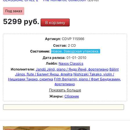
Под заказ
5299 руб.
В корзину
Артикул:
CDVP 115566
Состав:
2 CD
Состояние:
Новое. Заводская упаковка.
Дата релиза:
01-01-2010
Лейбл:
Naxos Classics
Исполнители:
Jandó Jénö, piano / Яндо Йенё, фортепиано
Bálint
János, flute / Балинт Янош, флейта
Nishizaki Takako, violin /
Нишизаки Такако, скрипка
Frith Benjamin, piano / Фрит Бенджамин,
фортепиано
Показать больше
Жанры:
Сборник