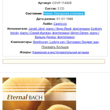
Артикул:
CDVP 114828
Состав:
2 CD
Состояние:
Новое. Заводская упаковка.
Дата релиза:
01-01-1988
Лейбл:
Capriccio
Исполнители:
Jandó Jénö, piano / Яндо Йенё, фортепиано
Székely
István, piano / Секей Иштван, фортепиано
Várjon Dénes, piano /
Варьон Денеш, фортепиано
Композиторы:
Beethoven, Ludvig van / Бетховен Людвиг ван
Показать больше
Жанры:
Камерная и инструментальная музыка