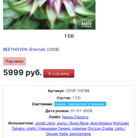
1 CD
BEETHOVEN (Eternal)
(2008)
Под заказ
5999 руб.
В корзину
Артикул:
CDVP 116788
Состав:
1 CD
Состояние:
Новое. Заводская упаковка.
Дата релиза:
01-01-2008
Лейбл:
Naxos Classics
Исполнители:
Jandó Jénö, piano / Яндо Йенё, фортепиано
Nishizaki
Takako, violin / Нишизаки Такако, скрипка
Onczay Csaba, cello /
Онцаи Чаба, виолончель