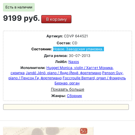
Есть в наличии
9199 руб.
В корзину
Артикул:
CDVP 644521
Состав:
CD
Состояние:
Новое. Заводская упаковка.
Дата релиза:
30-07-2013
Лейбл:
Naxos
Исполнители:
Hugget Monica, violin / Хаггет Моника,
скрипка
Jandó Jénö, piano / Яндо Йенё, фортепиано
Penson Guy,
piano / Пенсон Ги, фортепиано
Foccroulle Bernard, organ / Фоккруль
Бернар, орган
Показать больше
Жанры:
Сборник