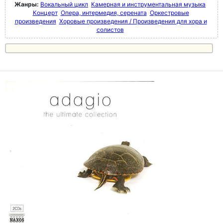
Жанры:
Вокальный цикл
Камерная и инструментальная музыка
Концерт
Опера, интермедия, серената
Оркестровые
произведения
Хоровые произведения / Произведения для хора и
солистов