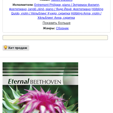
Исполнители:
Entremont Philippe, piano / Энтремон Филипп,
фортепиано
Jandó Jénö, piano / Яндо Йенё, фортепиано
Hölbling
Quido, violin / Хёльблинг Куидо, скрипка
Hölbling Anna, violin /
Хёльблинг Анна, скрипка
Показать больше
Жанры:
Сборник
Хит продаж