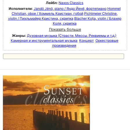
Лейбл:
Naxos Classics
Исполнители:
Jandó Jénö, piano / Яндо Йенё, фортепиано
Hommel
Christian, oboe / Хоммель Кристиан, гобой
Pichlmeier Christine,
violin / Пихльмайер Кристина, скрипка
Blacher Kolja, violin / Блахер
Коля, скрипка
Показать больше
Жанры:
Духовная музыка (Страсти, Мессы, Реквиемы и т.д.)
Камерная и инструментальная музыка
Концерт
Оркестровые
произведения