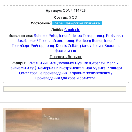
Артикул:
CDVP 114725
Состав:
5 CD
Состояние:
Новое. Заводская упаковка.
Лейбл:
Capriccio
Исполнители:
Schreier Peter, tenor / Шраер Петер, тенор
Protschka
Josef, tenor / Прочка Йозеф, тенор
Goldberg Reiner, tenor /
Гольдберг Рейнер, тенор
Kocsis Zoltán, piano / Кочиш Зольтан,
фортепиано
Показать больше
Жанры:
Вокальный цикл
Духовная музыка (Страсти, Мессы,
Реквиемы и т.д.)
Камерная и инструментальная музыка
Концерт
Оркестровые произведения
Хоровые произведения /
Произведения для хора и солистов