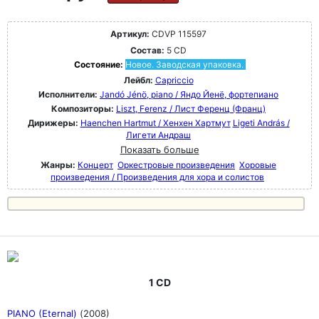
Артикул:
CDVP 115597
Состав:
5 CD
Состояние:
Новое. Заводская упаковка.
Лейбл:
Capriccio
Исполнители:
Jandó Jénö, piano / Яндо Йенё, фортепиано
Композиторы:
Liszt, Ferenz / Лист Ференц (Франц)
Дирижеры:
Haenchen Hartmut / Хенхен Хартмут
Ligeti András /
Лигети Андраш
Показать больше
Жанры:
Концерт
Оркестровые произведения
Хоровые
произведения / Произведения для хора и солистов
1 CD
PIANO (Eternal)
(2008)