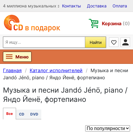
4 миллиона музыкальных записей на Виниле, CD и DVD
Контакты
Доставка
Оплата
Корзина
(0)
Найти
Меню
Главная
Каталог исполнителей
Музыка и песни
Jandó Jénö, piano / Яндо Йенё, фортепиано
Музыка и песни Jandó Jénö, piano /
Яндо Йенё, фортепиано
Все
CD
DVD