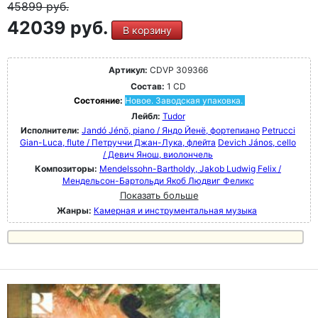
45899
руб.
42039 руб.
В корзину
Артикул:
CDVP 309366
Состав:
1 CD
Состояние:
Новое. Заводская упаковка.
Лейбл:
Tudor
Исполнители:
Jandó Jénö, piano / Яндо Йенё, фортепиано
Petrucci
Gian-Luca, flute / Петруччи Джан-Лука, флейта
Devich János, cello
/ Девич Янош, виолончель
Композиторы:
Mendelssohn-Bartholdy, Jakob Ludwig Felix /
Мендельсон-Бартольди Якоб Людвиг Феликс
Показать больше
Жанры:
Камерная и инструментальная музыка