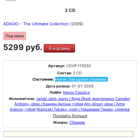
2 CD
ADAGIO - The Ultimate Collection
(2009)
Под заказ
5299 руб.
В корзину
Артикул:
CDVP 115530
Состав:
2 CD
Состояние:
Новое. Заводская упаковка.
Дата релиза:
01-01-2009
Лейбл:
Naxos Classics
Исполнители:
Jandó Jénö, piano / Яндо Йенё, фортепиано
Camden
Anthony, oboe / Камден Антони, гобой
Alty Alison, oboe / Алти
Алисон, гобой
Nishizaki Takako, violin / Нишизаки Такако, скрипка
Показать больше
Жанры:
Сборник