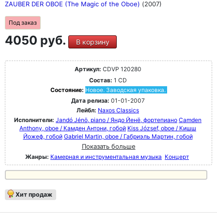
ZAUBER DER OBOE (The Magic of the Oboe)
(2007)
Под заказ
4050 руб.
В корзину
Артикул:
CDVP 120280
Состав:
1 CD
Состояние:
Новое. Заводская упаковка.
Дата релиза:
01-01-2007
Лейбл:
Naxos Classics
Исполнители:
Jandó Jénö, piano / Яндо Йенё, фортепиано
Camden
Anthony, oboe / Камден Антони, гобой
Kiss József, oboe / Кишш
Йожеф, гобой
Gabriel Martin, oboe / Габриэль Мартин, гобой
Показать больше
Жанры:
Камерная и инструментальная музыка
Концерт
Хит продаж