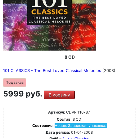
8 CD
101 CLASSICS - The Best Loved Classical Melodies
(2008)
Под заказ
5999 руб.
В корзину
Артикул:
CDVP 116787
Состав:
8 CD
Состояние:
Новое. Заводская упаковка.
Дата релиза:
01-01-2008
Лейбл:
Naxos Classics