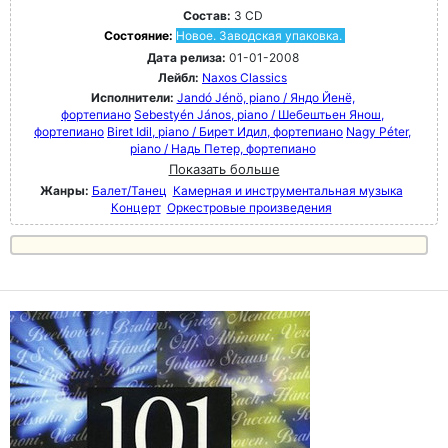
Состав:
3 CD
Состояние:
Новое. Заводская упаковка.
Дата релиза:
01-01-2008
Лейбл:
Naxos Classics
Исполнители:
Jandó Jénö, piano / Яндо Йенё,
фортепиано
Sebestyén János, piano / Шебештьен Янош,
фортепиано
Biret Idil, piano / Бирет Идил, фортепиано
Nagy Péter,
piano / Надь Петер, фортепиано
Показать больше
Жанры:
Балет/Танец
Камерная и инструментальная музыка
Концерт
Оркестровые произведения