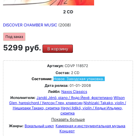
2 CD
DISCOVER CHAMBER MUSIC
(2008)
Под заказ
5299 руб.
В корзину
Артикул:
CDVP 118572
Состав:
2 CD
Состояние:
Новое. Заводская упаковка.
Дата релиза:
01-01-2008
Лейбл:
Naxos Classics
Исполнители:
Jandó Jénö, piano / Яндо Йенё, фортепиано
Wilson
Glen, harpsichord / Уилсон Глен, клавесин
Nishizaki Takako, violin /
Нишизаки Такако, скрипка
Hegyi Ildikó, violin / Хедьи Ильдико,
скрипка
Показать больше
Жанры:
Вокальный цикл
Камерная и инструментальная музыка
Концерт