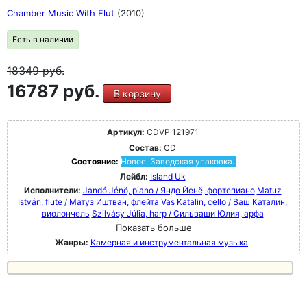
Chamber Music With Flut
(2010)
Есть в наличии
18349
руб.
16787 руб.
В корзину
Артикул:
CDVP 121971
Состав:
CD
Состояние:
Новое. Заводская упаковка.
Лейбл:
Island Uk
Исполнители:
Jandó Jénö, piano / Яндо Йенё, фортепиано
Matuz
István, flute / Матуз Иштван, флейта
Vas Katalin, cello / Ваш Каталин,
виолончель
Szilvásy Júlia, harp / Сильваши Юлия, арфа
Показать больше
Жанры:
Камерная и инструментальная музыка