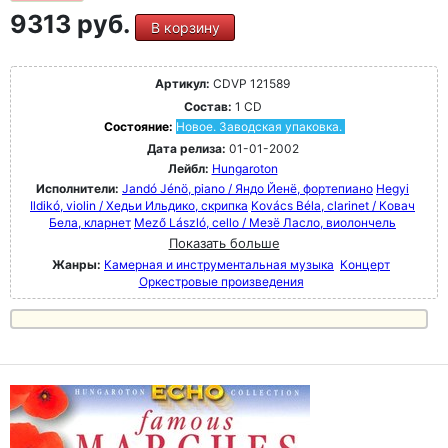
9313 руб.
В корзину
Артикул:
CDVP 121589
Состав:
1 CD
Состояние:
Новое. Заводская упаковка.
Дата релиза:
01-01-2002
Лейбл:
Hungaroton
Исполнители:
Jandó Jénö, piano / Яндо Йенё, фортепиано
Hegyi
Ildikó, violin / Хедьи Ильдико, скрипка
Kovács Béla, clarinet / Ковач
Бела, кларнет
Mező László, cello / Мезё Ласло, виолончель
Показать больше
Жанры:
Камерная и инструментальная музыка
Концерт
Оркестровые произведения