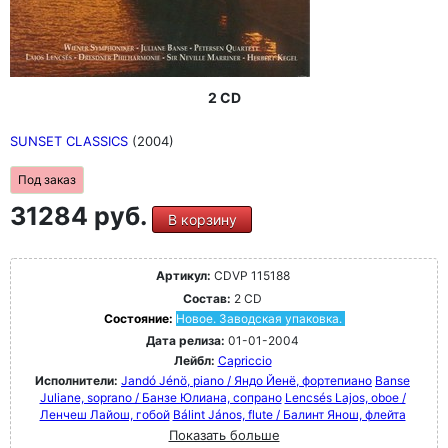
2 CD
SUNSET CLASSICS
(2004)
Под заказ
31284 руб.
В корзину
Артикул:
CDVP 115188
Состав:
2 CD
Состояние:
Новое. Заводская упаковка.
Дата релиза:
01-01-2004
Лейбл:
Capriccio
Исполнители:
Jandó Jénö, piano / Яндо Йенё, фортепиано
Banse
Juliane, soprano / Банзе Юлиана, сопрано
Lencsés Lajos, oboe /
Ленчеш Лайош, гобой
Bálint János, flute / Балинт Янош, флейта
Показать больше