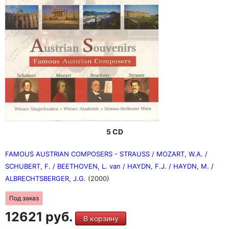
5 CD
FAMOUS AUSTRIAN COMPOSERS - STRAUSS / MOZART, W.A. /
SCHUBERT, F. / BEETHOVEN, L. van / HAYDN, F.J. / HAYDN, M. /
ALBRECHTSBERGER, J.G.
(2000)
Под заказ
12621 руб.
В корзину