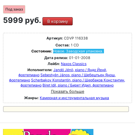
Под заказ
5999 руб.
В корзину
Артикул:
CDVP 116338
Состав:
1 CD
Состояние:
Новое. Заводская упаковка.
Дата релиза:
01-01-2008
Лейбл:
Naxos Classics
Исполнители:
Jandó Jénö, piano / Яндо Йенё,
фортепиано
Sebestyén János, piano / Шебештьен Янош,
фортепиано
Scherbakov Konstantin, piano / Щербаков Константин,
фортепиано
Biret Idil, piano / Бирет Идил, фортепиано
Показать больше
Жанры:
Камерная и инструментальная музыка