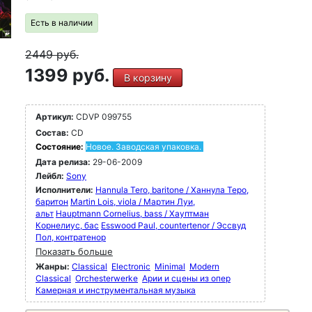
Есть в наличии
2449
руб.
1399 руб.
В корзину
Артикул:
CDVP 099755
Состав:
CD
Состояние:
Новое. Заводская упаковка.
Дата релиза:
29-06-2009
Лейбл:
Sony
Исполнители:
Hannula Tero, baritone / Ханнула Теро,
баритон
Martin Lois, viola / Мартин Луи,
альт
Hauptmann Cornelius, bass / Хауптман
Корнелиус, бас
Esswood Paul, countertenor / Эссвуд
Пол, контратенор
Показать больше
Жанры:
Classical
Electronic
Minimal
Modern
Classical
Orchesterwerke
Арии и сцены из опер
Камерная и инструментальная музыка