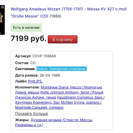
Wolfgang Amadeus Mozart (1756-1791) - Messe KV 427 c-moll
"Große Messe" (CD)
(1988)
Есть в наличии
7199 руб.
В корзину
Артикул:
CDVP 159948
Состав:
CD
Состояние:
Новое. Заводская упаковка.
Дата релиза:
28-04-1988
Лейбл:
PHILIPS.
Исполнители:
Montague Diana, mezzo / Монтагью
Диана, меццо
Rolfe Johnson Anthony, tenor / Рольф
Джонсон Антони, тенор
Hauptmann Cornelius, bass /
Хауптман Корнелиус, бас
McNair Sylvia, soprano /
МакНэйр Сильвия, сопрано
Показать больше
Жанры:
Духовная музыка (Страсти, Мессы,
Реквиемы и т.д.)