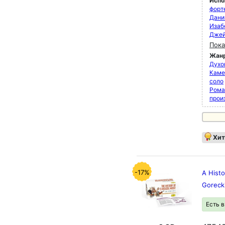
Испо
форт
Дани
Изаб
Джей
Пока
Жан
Духо
Каме
соло
Рома
прои
Хит
-17%
A Histo
Goreck
Есть 