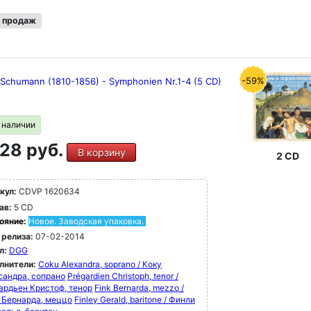
 продаж
-59%
 Schumann (1810-1856) - Symphonien Nr.1-4 (5 CD)
в наличии
28 руб.
В корзину
2 CD
кул:
CDVP 1620634
ав:
5 CD
ояние:
Новое. Заводская упаковка.
 релиза:
07-02-2014
л:
DGG
лнители:
Coku Alexandra, soprano / Коку
сандра, сопрано
Prégardien Christoph, tenor /
ардьен Кристоф, тенор
Fink Bernarda, mezzo /
 Бернарда, меццо
Finley Gerald, baritone / Финли