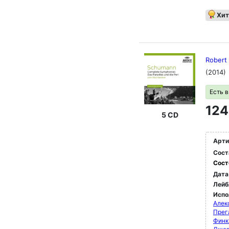
Хит
Robert
(2014)
Есть 
124
5 CD
Арти
Сост
Сост
Дата
Лейб
Испо
Алек
Прег
Финк