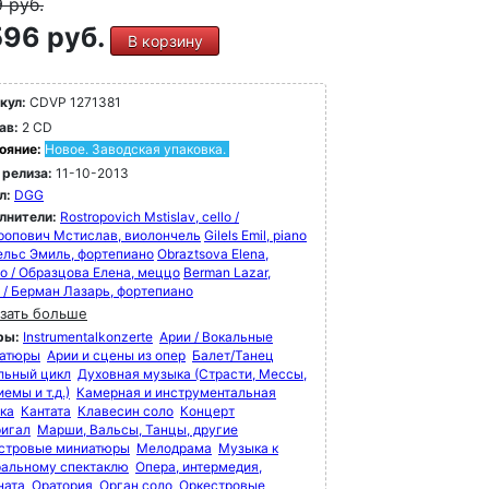
9
руб.
96 руб.
В корзину
кул:
CDVP 1271381
ав:
2 CD
ояние:
Новое. Заводская упаковка.
 релиза:
11-10-2013
л:
DGG
лнители:
Rostropovich Mstislav, cello /
ропович Мстислав, виолончель
Gilels Emil, piano
лельс Эмиль, фортепиано
Obraztsova Elena,
o / Образцова Елена, меццо
Berman Lazar,
o / Берман Лазарь, фортепиано
зать больше
ры:
Instrumentalkonzerte
Арии / Вокальные
атюры
Арии и сцены из опер
Балет/Танец
льный цикл
Духовная музыка (Страсти, Мессы,
емы и т.д.)
Камерная и инструментальная
ка
Кантата
Клавесин соло
Концерт
игал
Марши, Вальсы, Танцы, другие
стровые миниатюры
Мелодрама
Музыка к
ральному спектаклю
Опера, интермедия,
ната
Оратория
Орган соло
Оркестровые