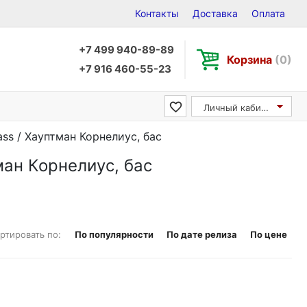
Контакты
Доставка
Оплата
+7 499 940-89-89
Корзина
(0)
+7 916 460-55-23
Личный кабинет
ass / Хауптман Корнелиус, бас
ман Корнелиус, бас
ртировать по:
По популярности
По дате релиза
По цене