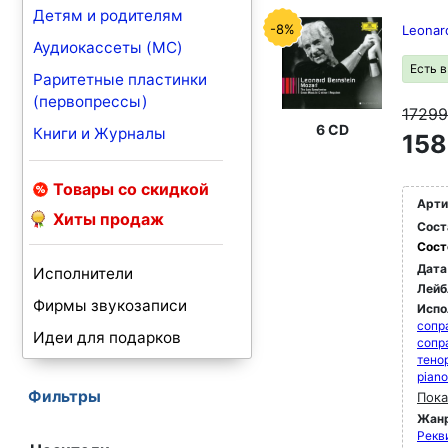
Детям и родителям
-8%
Leonar
Аудиокассеты (MC)
Есть 
Раритетные пластинки
(первопрессы)
1729
6 CD
Книги и Журналы
158
Товары со скидкой
Арти
Хиты продаж
Сост
Сост
Дата
Исполнители
Лейб
Фирмы звукозаписи
Испо
сопр
Идеи для подарков
сопр
тено
piano
Фильтры
Пока
Жан
Рекви