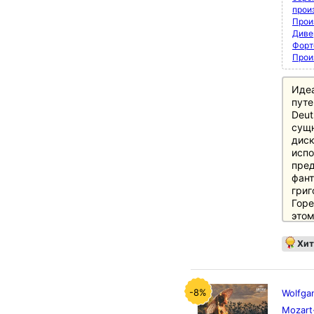
прои
Прои
Диве
Форт
Прои
Иде
путе
Deut
сущн
диск
испо
пред
фант
григ
Горе
этом
этап
музы
Хит
осно
рома
пред
Ист
-8%
Wolfgan
полн
Mozart