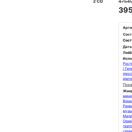
4754
2 CD
395
Арти
Сост
Сост
Дата
Лейб
Испо
Рост
/ Ги
mezz
pian
Пока
Жан
мини
Вока
Рекви
музы
Мадр
Орке
теат
сере