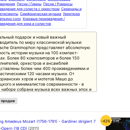
зведения
Песни / Гимны
Песни / Романсы
зведения для солиста с оркестром
Серенады и
ртисменты
Симфоническая музыка
Увертюра
епьяно соло
Хоровые произведения /
зведения для хора и солистов
альный подарок и новый важный
водитель по миру классической музыки:
sche Grammophon представляет абсолютную
ость истории музыки на 100 компакт-
ах. Более 80 композиторов и более 150
лнителей, оркестров и ансамблей
ставлены более чем 400 произведениями и
астическими 120 часами музыки. От
орианских хоров и мотетов Машо до
цкого и минималистов современности - в
 наборе собрана музыка всех важных эпох и
ов истории музыки, необходимая любителям
ки и культуры. Особое внимание уделено
 продаж
вному репертуару с великими классиками и
нтиками, а также XX веку, который
ставлен в боксе не менее чем 20 дисками.
очником информации служит 250-страничный
-43%
g Amadeus Mozart (1756-1791) - Gardiner dirigiert 7
оцветный буклет с новым эссе британского
-Opern (18 CD)
(2011)