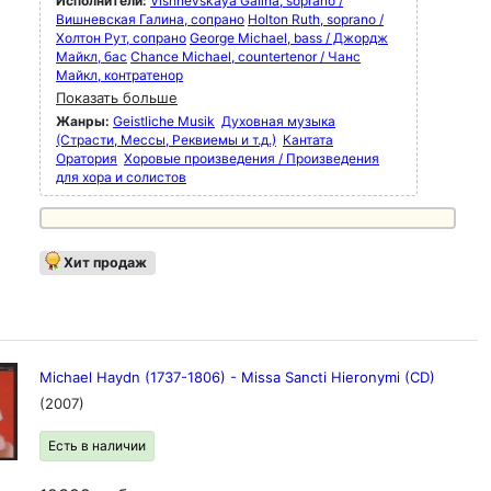
Исполнители:
Vishnevskaya Galina, soprano /
Вишневская Галина, сопрано
Holton Ruth, soprano /
Холтон Рут, сопрано
George Michael, bass / Джордж
Майкл, бас
Chance Michael, countertenor / Чанс
Майкл, контратенор
Показать больше
Жанры:
Geistliche Musik
Духовная музыка
(Страсти, Мессы, Реквиемы и т.д.)
Кантата
Оратория
Хоровые произведения / Произведения
для хора и солистов
Хит продаж
Michael Haydn (1737-1806) - Missa Sancti Hieronymi (CD)
(2007)
Есть в наличии