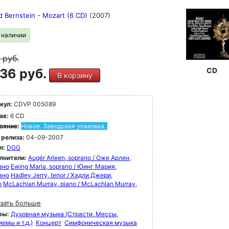
d Bernstein - Mozart (6 CD)
(2007)
в наличии
9
руб.
36 руб.
CD
В корзину
кул:
CDVP 005089
ав:
6 CD
ояние:
Новое. Заводская упаковка.
 релиза:
04-09-2007
л:
DGG
лнители:
Augér Arleen, soprano / Оже Арлен,
ано
Ewing Maria, soprano / Юинг Мария,
ано
Hadley Jerry, tenor / Хэдли Джери,
р
McLachlan Murray, piano / McLachlan Murray,
зать больше
ры:
Духовная музыка (Страсти, Мессы,
емы и т.д.)
Концерт
Симфоническая музыка