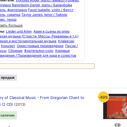
лнители:
Vignoles Roger, piano / Виньол Роджер,
епиано
Barenboim Daniel, piano / Баренбойм
эль, фортепиано
Faust Isabelle, violin / Фауст
ель, скрипка
Taylor James, tenor / Тейлор
мс, тенор
зать больше
ры:
Lieder und Arien
Арии и сцены из опер
вная музыка (Страсти, Мессы, Реквиемы и т.д.)
рная и инструментальная музыка
Клавесин
Концерт
Оркестровые произведения
Песни /
нсы
Сборник
Фортепьяно соло
Хоровые
зведения / Произведения для хора и солистов
 продаж
-69%
ry of Classical Music - From Gregorian Chant to
i (2 CD)
(2013)
в наличии
CD