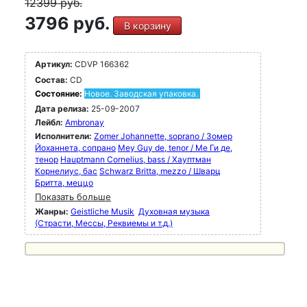
12399
руб.
3796 руб.
В корзину
Артикул:
CDVP 166362
Состав:
CD
Состояние:
Новое. Заводская упаковка.
Дата релиза:
25-09-2007
Лейбл:
Ambronay
Исполнители:
Zomer Johannette, soprano / Зомер
Йоханнета, сопрано
Mey Guy de, tenor / Ме Ги де,
тенор
Hauptmann Cornelius, bass / Хауптман
Корнелиус, бас
Schwarz Britta, mezzo / Шварц
Бритта, меццо
Показать больше
Жанры:
Geistliche Musik
Духовная музыка
(Страсти, Мессы, Реквиемы и т.д.)