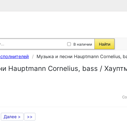
Найти
В наличии
исполнителей
Музыка и песни Hauptmann Cornelius, b
и Hauptmann Cornelius, bass / Хаупт
Со
Далее >
>>