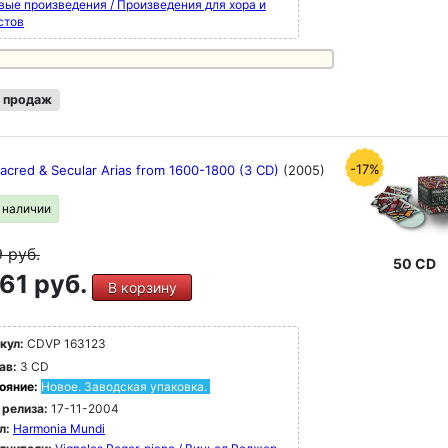
вые произведения / Произведения для хора и
стов
 продаж
-17%
Sacred & Secular Arias from 1600-1800 (3 CD)
(2005)
в наличии
9
руб.
50 CD
61 руб.
В корзину
кул:
CDVP 163123
ав:
3 CD
ояние:
Новое. Заводская упаковка.
 релиза:
17-11-2004
л:
Harmonia Mundi