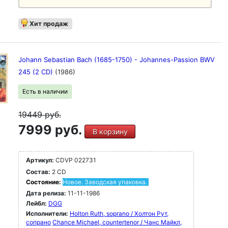
Хит продаж
Johann Sebastian Bach (1685-1750) - Johannes-Passion BWV
245 (2 CD)
(1986)
Есть в наличии
19449
руб.
7999 руб.
В корзину
Артикул:
CDVP 022731
Состав:
2 CD
Состояние:
Новое. Заводская упаковка.
Дата релиза:
11-11-1986
Лейбл:
DGG
Исполнители:
Holton Ruth, soprano / Холтон Рут,
сопрано
Chance Michael, countertenor / Чанс Майкл,