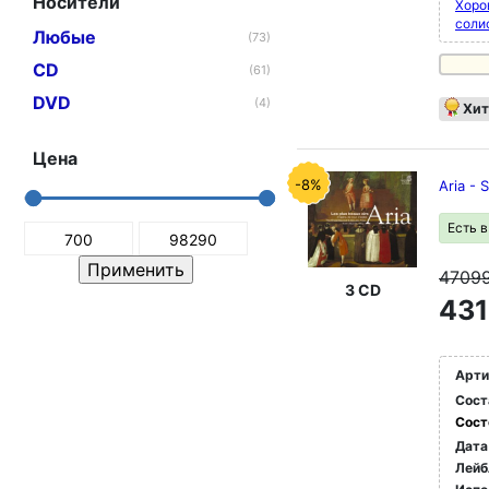
Носители
Хоро
соли
Любые
(73)
CD
(61)
DVD
(4)
Хит
Цена
-8%
Aria - 
Есть 
4709
3 CD
431
Арти
Сост
Сост
Дата
Лейб