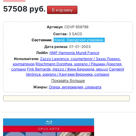
57508 руб.
В корзину
Артикул:
CDVP 659799
Состав:
3 SACD
Состояние:
Новое. Заводская упаковка.
Дата релиза:
01-01-2003
Лейбл:
HMF Harmonia Mundi France
Исполнители:
Zazzo Lawrence, countertenor / Заззо Лоренс,
контратенор
Röschmann Dorothea, soprano / Рёшман Доротея,
сопрано
Fink Bernarda, mezzo / Финк Бернарда, меццо
Cangemi
Verónica, soprano / Кангеми Вероника, сопрано
Показать больше
Жанры:
Опера, интермедия, серената