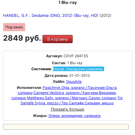
1 Blu-ray
HANDEL, G.F.: Deidamia (DNO, 2012) (Blu-ray, HD)
(2012)
Под заказ
2849 руб.
В корзину
Артикул:
CDVP 294735
Состав:
1 Blu-ray
Состояние:
Новое. Заводская упаковка.
Дата релиза:
01-01-2012
Лейбл:
OpusArte
Исполнители:
Pasichnyk Olga, soprano / Пасичник Ольга,
сопрано
Cangemi Verónica, soprano / Кангеми Вероника,
сопрано
Matthews Sally, soprano / Маттьюс Салли, сопрано
Tro
Santafé Sylvia, mezzo / Тро Сантафе Сильвия, меццо
Показать больше
Жанры:
Опера, интермедия, серената