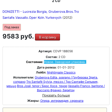
2 CD
DONIZETTI - Lucrezia Borgia, Gruberova.Bros.Tro
Santafe.Vassallo.Oper Koln.Yurkevych
(2012)
Под заказ
9583 руб.
В корзину
Артикул:
CDVP 188056
Состав:
2 CD
Состояние:
Новое. Заводская упаковка.
Дата релиза:
01-01-2012
Лейбл:
Nightingale Classics
Исполнители:
Gruberova Edita, soprano / Груберова Эдита,
сопрано
Tro Santafé Sylvia, mezzo / Тро Сантафе Сильвия,
меццо
Bros José, tenor / Брос Хосе, тенор
Vassallo Franco, baritone /
Вассало Франко, баритон
Показать больше
Жанры:
Опера, интермедия, серената