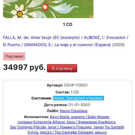
1 CD
FALLA, M. de: Amor brujo (El) (excerpts) / ALBENIZ, I.: Evocacion /
El Puerto / GRANADOS, E.: La maja y el ruisenor (Espana)
(2003)
Под заказ
34997 руб.
В корзину
Артикул:
CDVP 112001
Состав:
1 CD
Состояние:
Новое. Заводская упаковка.
Дата релиза:
01-01-2003
Лейбл:
Naive Classique
Исполнители:
Bayo María, soprano / Байо Мария,
сопрано
Echeverría Alfonso, bass / Эчеверриа Альфонсо,
бас
Domingo Plácido, tenor / Доминго Пласидо, тенор
Tro Santafé
Sylvia, mezzo / Тро Сантафе Сильвия, меццо