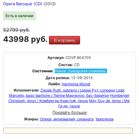
Opera Baroque (CD)
(2013)
Есть в наличии
52799
руб.
43998 руб.
В корзину
Артикул:
CDVP 804705
Состав:
CD
Состояние:
Новое. Заводская упаковка.
Дата релиза:
13-09-2013
Лейбл:
Harmonia Mundi
Исполнители:
Ziesak Ruth, soprano / Цизак Рут, сопрано
Lippi
Marcello, bass-baritone / Липпи Марчелло, бас-баритон
Homberger
Christoph, tenor / Хомбергер Кристоф, тенор
Mey Guy de, tenor / Ме
Ги де, тенор
Показать больше
Жанры:
Опера, интермедия, серената
Увертюра