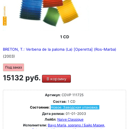
1 CD
BRETON, T.: Verbena de la paloma (La) [Operetta] (Ros-Marba)
(2003)
Под заказ
15132 руб.
В корзину
Артикул:
CDVP 111725
Состав:
1 CD
Состояние:
Новое. Заводская упаковка.
Дата релиза:
01-01-2003
Лейбл:
Naive Classique
Исполнители:
Bayo María, soprano / Байо Мария,