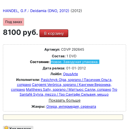
HANDEL, G.F.: Deidamia (DNO, 2012)
(2012)
Под заказ
8100 руб.
В корзину
Артикул:
CDVP 292645
Состав:
1 DVD
Состояние:
Новое. Заводская упаковка.
Дата релиза:
01-01-2012
Лейбл:
OpusArte
Исполнители:
Pasichnyk Olga, soprano / Пасичник Ольга,
сопрано
Cangemi Verónica, soprano / Кангеми Вероника,
сопрано
Matthews Sally, soprano / Маттьюс Салли, сопрано
Tro
Santafé Sylvia, mezzo / Тро Сантафе Сильвия, меццо
Показать больше
Жанры:
Опера, интермедия, серената
Хит продаж