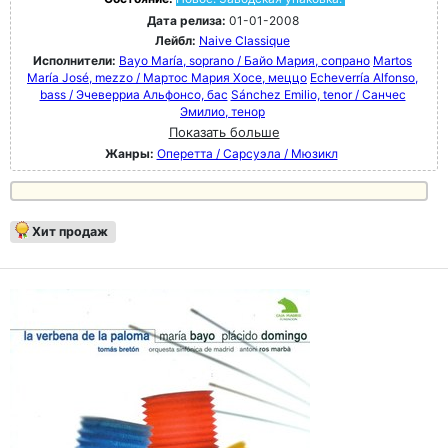
Дата релиза:
01-01-2008
Лейбл:
Naive Classique
Исполнители:
Bayo María, soprano / Байо Мария, сопрано
Martos
María José, mezzo / Мартос Мария Хосе, меццо
Echeverría Alfonso,
bass / Эчеверриа Альфонсо, бас
Sánchez Emilio, tenor / Санчес
Эмилио, тенор
Показать больше
Жанры:
Оперетта / Сарсуэла / Мюзикл
Хит продаж