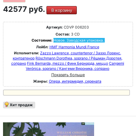
42577 руб.
В корзину
Артикул:
CDVP 006203
Состав:
3 CD
Состояние:
Новое. Заводская упаковка.
Лейбл:
HMF Harmonia Mundi France
Исполнители:
Zazzo Lawrence, countertenor / Заззо Лоренс,
контратенор
Röschmann Dorothea, soprano / Рёшман Доротея,
сопрано
Fink Bernarda, mezzo / Финк Бернарда, меццо
Cangemi
Verónica, soprano / Кангеми Вероника, сопрано
Показать больше
Жанры:
Опера, интермедия, серената
Хит продаж