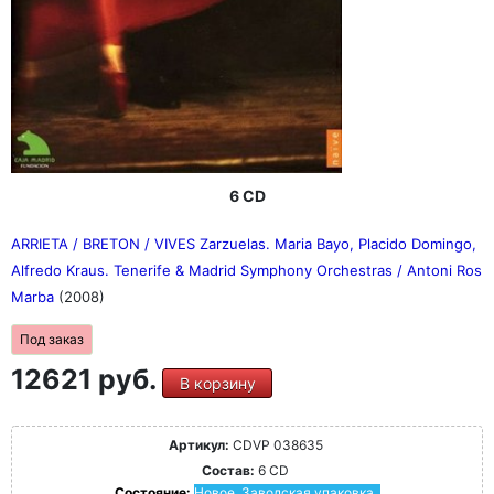
6 CD
ARRIETA / BRETON / VIVES Zarzuelas. Maria Bayo, Placido Domingo,
Alfredo Kraus. Tenerife & Madrid Symphony Orchestras / Antoni Ros
Marba
(2008)
Под заказ
12621 руб.
В корзину
Артикул:
CDVP 038635
Состав:
6 CD
Состояние:
Новое. Заводская упаковка.