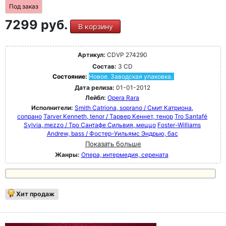
Под заказ
7299 руб.
В корзину
Артикул:
CDVP 274290
Состав:
3 CD
Состояние:
Новое. Заводская упаковка.
Дата релиза:
01-01-2012
Лейбл:
Opera Rara
Исполнители:
Smith Catriona, soprano / Смит Катриона,
сопрано
Tarver Kenneth, tenor / Тарвер Кеннет, тенор
Tro Santafé
Sylvia, mezzo / Тро Сантафе Сильвия, меццо
Foster-Williams
Andrew, bass / Фостер-Уильямс Эндрью, бас
Показать больше
Жанры:
Опера, интермедия, серената
Хит продаж