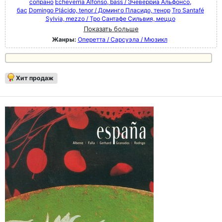
сопрано
Echeverría Alfonso, bass / Эчеверриа Альфонсо,
бас
Domingo Plácido, tenor / Доминго Пласидо, тенор
Tro Santafé
Sylvia, mezzo / Тро Сантафе Сильвия, меццо
Показать больше
Жанры:
Оперетта / Сарсуэла / Мюзикл
Хит продаж