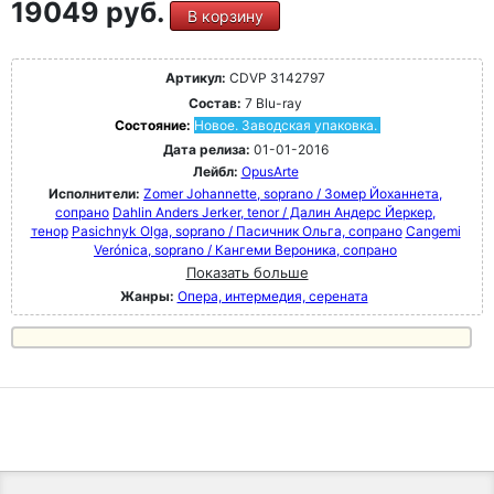
19049 руб.
В корзину
Артикул:
CDVP 3142797
Состав:
7 Blu-ray
Состояние:
Новое. Заводская упаковка.
Дата релиза:
01-01-2016
Лейбл:
OpusArte
Исполнители:
Zomer Johannette, soprano / Зомер Йоханнета,
сопрано
Dahlin Anders Jerker, tenor / Далин Андерс Йеркер,
тенор
Pasichnyk Olga, soprano / Пасичник Ольга, сопрано
Cangemi
Verónica, soprano / Кангеми Вероника, сопрано
Показать больше
Жанры:
Опера, интермедия, серената