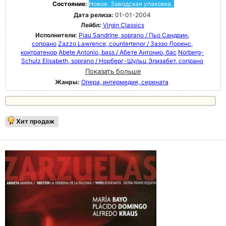
Состояние:
Новое. Заводская упаковка.
Дата релиза:
01-01-2004
Лейбл:
Virgin Classics
Исполнители:
Piau Sandrine, soprano / Пьо Сандрин,
сопрано
Zazzo Lawrence, countertenor / Заззо Лоренс,
контратенор
Abete Antonio, bass / Абете Антонио, бас
Norberg-
Schulz Elisabeth, soprano / Норберг-Шульц Элизабет, сопрано
Показать больше
Жанры:
Опера, интермедия, серената
Хит продаж