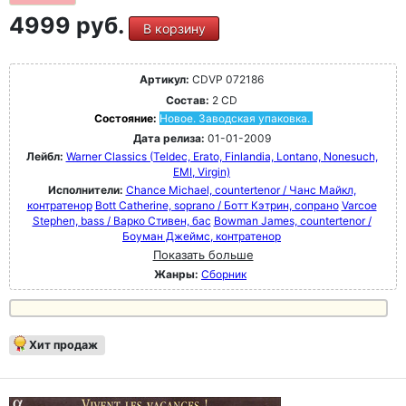
4999 руб.
В корзину
Артикул:
CDVP 072186
Состав:
2 CD
Состояние:
Новое. Заводская упаковка.
Дата релиза:
01-01-2009
Лейбл:
Warner Classics (Teldec, Erato, Finlandia, Lontano, Nonesuch,
EMI, Virgin)
Исполнители:
Chance Michael, countertenor / Чанс Майкл,
контратенор
Bott Catherine, soprano / Ботт Кэтрин, сопрано
Varcoe
Stephen, bass / Варко Стивен, бас
Bowman James, countertenor /
Боуман Джеймс, контратенор
Показать больше
Жанры:
Сборник
Хит продаж