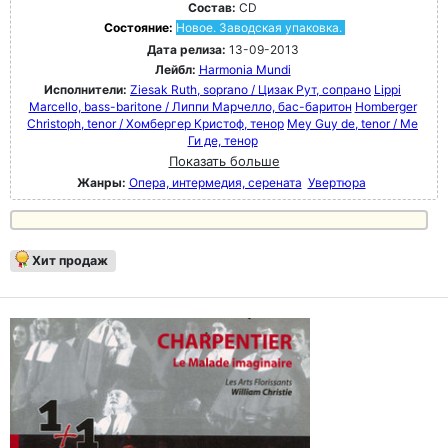
Состав:
CD
Состояние:
Новое. Заводская упаковка.
Дата релиза:
13-09-2013
Лейбл:
Harmonia Mundi
Исполнители:
Ziesak Ruth, soprano / Цизак Рут, сопрано
Lippi
Marcello, bass-baritone / Липпи Марчелло, бас-баритон
Homberger
Christoph, tenor / Хомбергер Кристоф, тенор
Mey Guy de, tenor / Ме
Ги де, тенор
Показать больше
Жанры:
Опера, интермедия, серената
Увертюра
Хит продаж