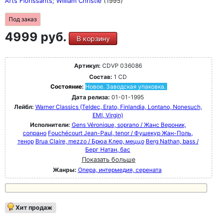
Arts Florissants; William Christie
(1995)
Под заказ
4999 руб.
В корзину
Артикул:
CDVP 036086
Состав:
1 CD
Состояние:
Новое. Заводская упаковка.
Дата релиза:
01-01-1995
Лейбл:
Warner Classics (Teldec, Erato, Finlandia, Lontano, Nonesuch,
EMI, Virgin)
Исполнители:
Gens Véronique, soprano / Жанс Вероник,
сопрано
Fouchécourt Jean-Paul, tenor / Фушекур Жан-Поль,
тенор
Brua Claire, mezzo / Брюа Клер, меццо
Berg Nathan, bass /
Берг Натан, бас
Показать больше
Жанры:
Опера, интермедия, серената
Хит продаж