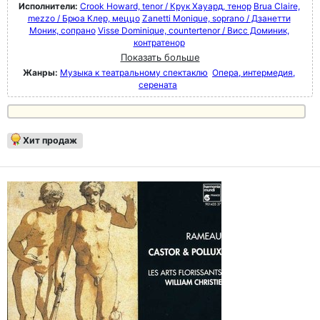
Исполнители:
Crook Howard, tenor / Крук Хауард, тенор
Brua Claire,
mezzo / Брюа Клер, меццо
Zanetti Monique, soprano / Дзанетти
Моник, сопрано
Visse Dominique, countertenor / Висс Доминик,
контратенор
Показать больше
Жанры:
Музыка к театральному спектаклю
Опера, интермедия,
серената
Хит продаж