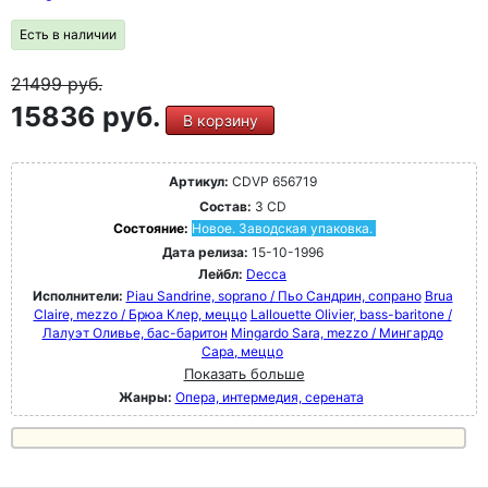
Есть в наличии
21499
руб.
15836 руб.
В корзину
Артикул:
CDVP 656719
Состав:
3 CD
Состояние:
Новое. Заводская упаковка.
Дата релиза:
15-10-1996
Лейбл:
Decca
Исполнители:
Piau Sandrine, soprano / Пьо Сандрин, сопрано
Brua
Claire, mezzo / Брюа Клер, меццо
Lallouette Olivier, bass-baritone /
Лалуэт Оливье, бас-баритон
Mingardo Sara, mezzo / Мингардо
Сара, меццо
Показать больше
Жанры:
Опера, интермедия, серената