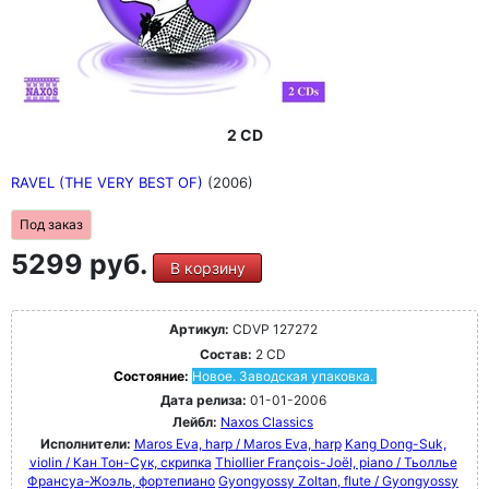
2 CD
RAVEL (THE VERY BEST OF)
(2006)
Под заказ
5299 руб.
В корзину
Артикул:
CDVP 127272
Состав:
2 CD
Состояние:
Новое. Заводская упаковка.
Дата релиза:
01-01-2006
Лейбл:
Naxos Classics
Исполнители:
Maros Eva, harp / Maros Eva, harp
Kang Dong-Suk,
violin / Кан Тон-Сук, скрипка
Thiollier François-Joël, piano / Тьоллье
Франсуа-Жоэль, фортепиано
Gyongyossy Zoltan, flute / Gyongyossy