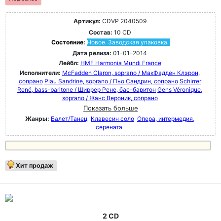
Артикул:
CDVP 2040509
Состав:
10 CD
Состояние:
Новое. Заводская упаковка.
Дата релиза:
01-01-2014
Лейбл:
HMF Harmonia Mundi France
Исполнители:
McFadden Claron, soprano / МакФадден Клэрон,
сопрано
Piau Sandrine, soprano / Пьо Сандрин, сопрано
Schirrer
René, bass-baritone / Ширрер Рене, бас-баритон
Gens Véronique,
soprano / Жанс Вероник, сопрано
Показать больше
Жанры:
Балет/Танец
Клавесин соло
Опера, интермедия,
серената
Хит продаж
2 CD