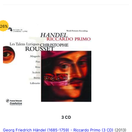
-26%
3 CD
Georg Friedrich Händel (1685-1759) - Riccardo Primo (3 CD)
(2013)