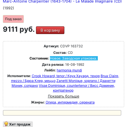
Marc-Antoine Charpentier (1643-1704) - Le Malade Imaginaire (CD)
(1992)
Под заказ
9111 руб.
В корзину
Артикул:
CDVP 163732
Состав:
CD
Состояние:
Новое. Заводская упаковка.
Дата релиза:
16-08-1992
Лейбл:
harmonia mundi
Исполнители:
Crook Howard, tenor / Крук Хауард, тенор
Brua Claire,
mezzo / Брюа Клер, меццо
Zanetti Monique, soprano / Дзанетти
Моник, сопрано
Visse Dominique, countertenor / Висс Доминик,
контратенор
Показать больше
Жанры:
Опера, интермедия, серената
Хит продаж