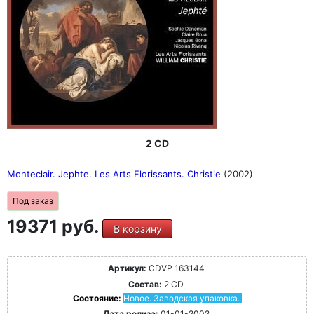
2 CD
Monteclair. Jephte. Les Arts Florissants. Christie
(2002)
Под заказ
19371 руб.
В корзину
Артикул:
CDVP 163144
Состав:
2 CD
Состояние:
Новое. Заводская упаковка.
Дата релиза:
01-01-2002