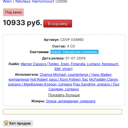
Wien / Nikolaus Harnoncourt
(2009)
Под заказ
10933 руб.
В корзину
Артикул:
CDVP 036960
Состав:
4 CD
Состояние:
Новое. Заводская упаковка.
Дата релиза:
01-01-2009
Лейбл:
Warner Classics (Teldec, Erato, Finlandia, Lontano, Nonesuch,
EMI, Virgin)
Исполнители:
Chance Michael, countertenor / Чанс Майкл,
контратенор
Holl Robert, bass / Холл Роберт, бас
McFadden Claron,
soprano / МакФадден Клэрон, сопрано
Piau Sandrine, soprano / Пьо
Сандрин, сопрано
Показать больше
Жанры:
Опера, интермедия, серената
Хит продаж