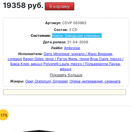
19358 руб.
В корзину
Артикул:
CDVP 063963
Состав:
3 CD
Состояние:
Новое. Заводская упаковка.
Дата релиза:
21-04-2006
Лейбл:
Ambroisie
Исполнители:
Gens Véronique, soprano / Жанс Вероник,
сопрано
Ragon Gilles, tenor / Рагон Жиль, тенор
Brua Claire, mezzo /
Брюа Клер, меццо
Polverelli Laura, mezzo / Польверелли Лаура,
меццо
Показать больше
Жанры:
Oper, Oratorium, Singspiel
Опера, интермедия, серената
-17%