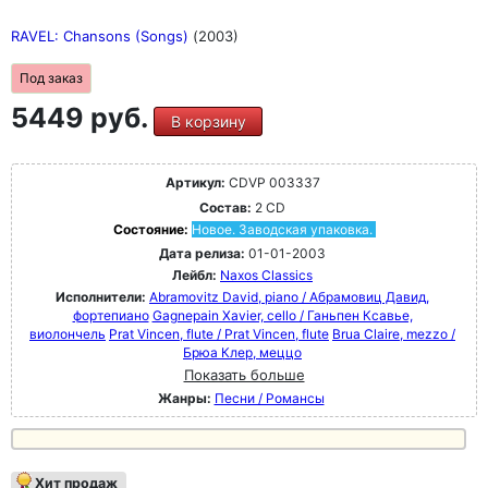
RAVEL: Chansons (Songs)
(2003)
Под заказ
5449 руб.
В корзину
Артикул:
CDVP 003337
Состав:
2 CD
Состояние:
Новое. Заводская упаковка.
Дата релиза:
01-01-2003
Лейбл:
Naxos Classics
Исполнители:
Abramovitz David, piano / Абрамовиц Давид,
фортепиано
Gagnepain Xavier, cello / Ганьпен Ксавье,
виолончель
Prat Vincen, flute / Prat Vincen, flute
Brua Claire, mezzo /
Брюа Клер, меццо
Показать больше
Жанры:
Песни / Романсы
Хит продаж