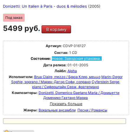
Donizetti: Un Italien à Paris - duos & mélodies
(2005)
Под заказ
5499 руб.
В корзину
Артикул:
CDVP 016127
Состав:
1 CD
Состояние:
Новое. Заводская упаковка.
Дата релиза:
01-01-2005
Лейбл:
Alpha
Исполнители:
Brua Claire, mezzo / Брюа Клер, меццо
Marin-Degor
Sophie, soprano / Марен-Дегор Софи, сопрано
Cyferstein Serge,
piano / Сиферштайн Серж, фортепиано
Композиторы:
Donizetti, Domenico Gaetano Maria / Доницетти
Доменико Гаэтано Мариа
Показать больше
Жанры:
Вокальные ансамбли
Песни / Романсы