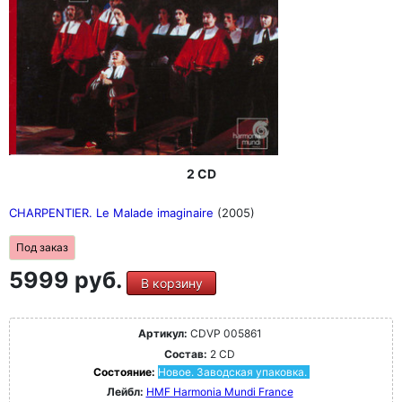
2 CD
CHARPENTIER. Le Malade imaginaire
(2005)
Под заказ
5999 руб.
В корзину
Артикул:
CDVP 005861
Состав:
2 CD
Состояние:
Новое. Заводская упаковка.
Лейбл:
HMF Harmonia Mundi France