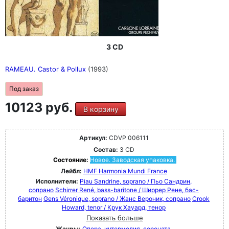
3 CD
RAMEAU. Castor & Pollux
(1993)
Под заказ
10123 руб.
В корзину
Артикул:
CDVP 006111
Состав:
3 CD
Состояние:
Новое. Заводская упаковка.
Лейбл:
HMF Harmonia Mundi France
Исполнители:
Piau Sandrine, soprano / Пьо Сандрин,
сопрано
Schirrer René, bass-baritone / Ширрер Рене, бас-
баритон
Gens Véronique, soprano / Жанс Вероник, сопрано
Crook
Howard, tenor / Крук Хауард, тенор
Показать больше
Жанры:
Опера, интермедия, серената