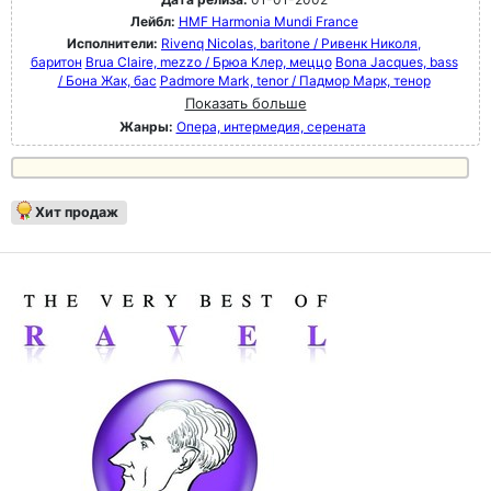
Лейбл:
HMF Harmonia Mundi France
Исполнители:
Rivenq Nicolas, baritone / Ривенк Николя,
баритон
Brua Claire, mezzo / Брюа Клер, меццо
Bona Jacques, bass
/ Бона Жак, бас
Padmore Mark, tenor / Падмор Марк, тенор
Показать больше
Жанры:
Опера, интермедия, серената
Хит продаж