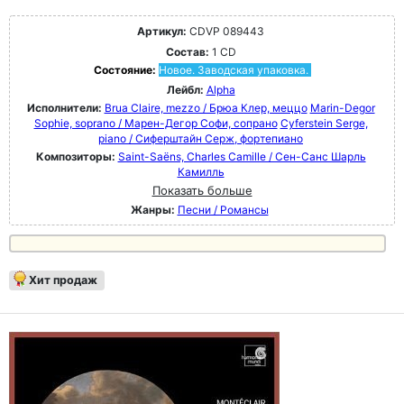
Артикул:
CDVP 089443
Состав:
1 CD
Состояние:
Новое. Заводская упаковка.
Лейбл:
Alpha
Исполнители:
Brua Claire, mezzo / Брюа Клер, меццо
Marin-Degor
Sophie, soprano / Марен-Дегор Софи, сопрано
Cyferstein Serge,
piano / Сиферштайн Серж, фортепиано
Композиторы:
Saint-Saëns, Charles Camille / Сен-Санс Шарль
Камилль
Показать больше
Жанры:
Песни / Романсы
Хит продаж