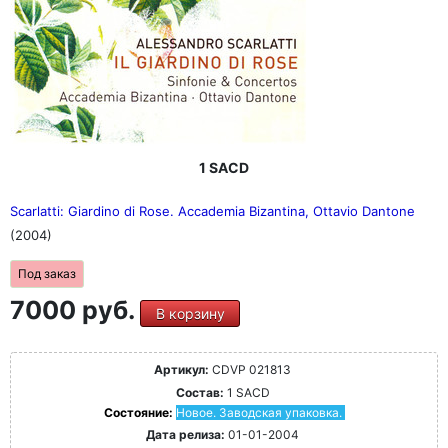
1 SACD
Scarlatti: Giardino di Rose. Accademia Bizantina, Ottavio Dantone
(2004)
Под заказ
7000 руб.
В корзину
Артикул:
CDVP 021813
Состав:
1 SACD
Состояние:
Новое. Заводская упаковка.
Дата релиза:
01-01-2004