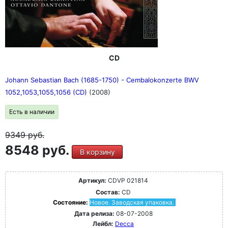
CD
Johann Sebastian Bach (1685-1750) - Cembalokonzerte BWV
1052,1053,1055,1056 (CD)
(2008)
Есть в наличии
9349
руб.
8548 руб.
В корзину
Артикул:
CDVP 021814
Состав:
CD
Состояние:
Новое. Заводская упаковка.
Дата релиза:
08-07-2008
Лейбл:
Decca