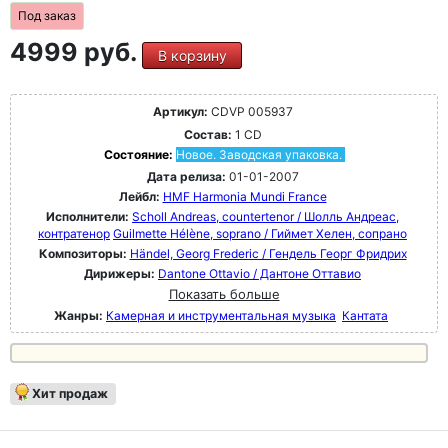
Под заказ
4999 руб.
В корзину
Артикул:
CDVP 005937
Состав:
1 CD
Состояние:
Новое. Заводская упаковка.
Дата релиза:
01-01-2007
Лейбл:
HMF Harmonia Mundi France
Исполнители:
Scholl Andreas, countertenor / Шолль Андреас,
контратенор
Guilmette Hélène, soprano / Гиймет Хелен, сопрано
Композиторы:
Händel, Georg Frederic / Гендель Георг Фридрих
Дирижеры:
Dantone Ottavio / Дантоне Оттавио
Показать больше
Жанры:
Камерная и инструментальная музыка
Кантата
Хит продаж