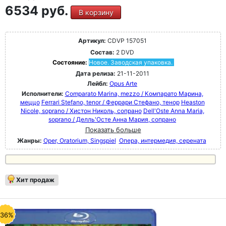
6534 руб.
В корзину
Артикул:
CDVP 157051
Состав:
2 DVD
Состояние:
Новое. Заводская упаковка.
Дата релиза:
21-11-2011
Лейбл:
Opus Arte
Исполнители:
Comparato Marina, mezzo / Компарато Марина,
меццо
Ferrari Stefano, tenor / Феррари Стефано, тенор
Heaston
Nicole, soprano / Хистон Николь, сопрано
Dell'Oste Anna Maria,
soprano / Делль'Осте Анна Мария, сопрано
Показать больше
Жанры:
Oper, Oratorium, Singspiel
Опера, интермедия, серената
Хит продаж
-36%