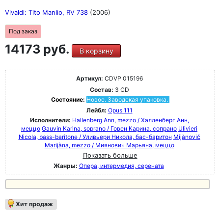
Vivaldi: Tito Manlio, RV 738
(2006)
Под заказ
14173 руб.
В корзину
Артикул:
CDVP 015196
Состав:
3 CD
Состояние:
Новое. Заводская упаковка.
Лейбл:
Opus 111
Исполнители:
Hallenberg Ann, mezzo / Халленберг Анн,
меццо
Gauvin Karina, soprano / Говен Карина, сопрано
Ulivieri
Nicola, bass-baritone / Уливьери Никола, бас-баритон
Mijànovič
Marijàna, mezzo / Миянович Марьяна, меццо
Показать больше
Жанры:
Опера, интермедия, серената
Хит продаж