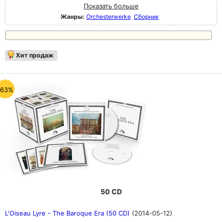
Показать больше
Жанры:
Orchesterwerke
Сборник
Хит продаж
-63%
50 CD
L'Oiseau Lyre - The Baroque Era (50 CD)
(2014-05-12)