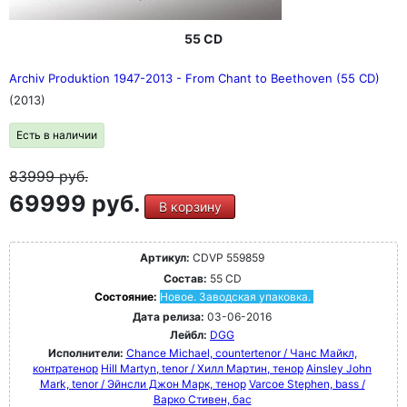
55 CD
Archiv Produktion 1947-2013 - From Chant to Beethoven (55 CD)
(2013)
Есть в наличии
83999
руб.
69999 руб.
В корзину
Артикул:
CDVP 559859
Состав:
55 CD
Состояние:
Новое. Заводская упаковка.
Дата релиза:
03-06-2016
Лейбл:
DGG
Исполнители:
Chance Michael, countertenor / Чанс Майкл,
контратенор
Hill Martyn, tenor / Хилл Мартин, тенор
Ainsley John
Mark, tenor / Эйнсли Джон Марк, тенор
Varcoe Stephen, bass /
Варко Стивен, бас