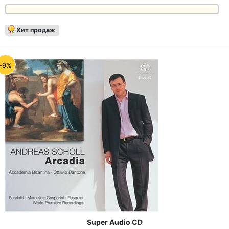
Хит продаж
-9%
Super Audio CD