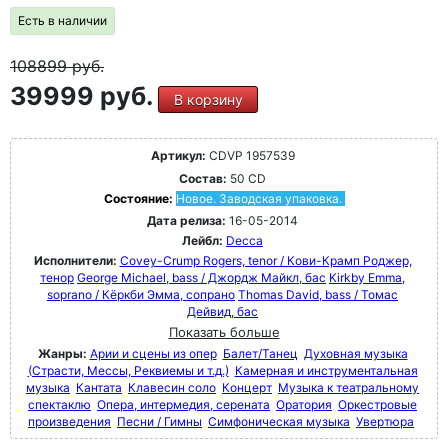
Есть в наличии
108899
руб.
39999 руб.
В корзину
Артикул:
CDVP 1957539
Состав:
50 CD
Состояние:
Новое. Заводская упаковка.
Дата релиза:
16-05-2014
Лейбл:
Decca
Исполнители:
Covey-Crump Rogers, tenor / Кови-Крамп Роджер,
тенор
George Michael, bass / Джордж Майкл, бас
Kirkby Emma,
soprano / Кёркби Эмма, сопрано
Thomas David, bass / Томас
Дейвид, бас
Показать больше
Жанры:
Арии и сцены из опер
Балет/Танец
Духовная музыка
(Страсти, Мессы, Реквиемы и т.д.)
Камерная и инструментальная
музыка
Кантата
Клавесин соло
Концерт
Музыка к театральному
спектаклю
Опера, интермедия, серената
Оратория
Оркестровые
произведения
Песни / Гимны
Симфоническая музыка
Увертюра