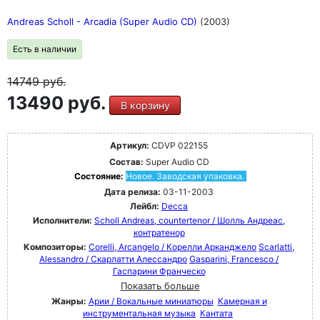
Andreas Scholl - Arcadia (Super Audio CD)
(2003)
Есть в наличии
14749
руб.
13490 руб.
В корзину
Артикул:
CDVP 022155
Состав:
Super Audio CD
Состояние:
Новое. Заводская упаковка.
Дата релиза:
03-11-2003
Лейбл:
Decca
Исполнители:
Scholl Andreas, countertenor / Шолль Андреас,
контратенор
Композиторы:
Corelli, Arcangelo / Корелли Арканджело
Scarlatti,
Alessandro / Скарлатти Алессандро
Gasparini, Francesco /
Гаспарини Франческо
Показать больше
Жанры:
Арии / Вокальные миниатюры
Камерная и
инструментальная музыка
Кантата