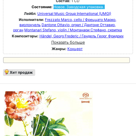
Состав:
1 CD
Состояние:
Новое. Заводская упаковка.
Лейбл:
Universal Music Group International (UMGI)
Исполнители:
Frezzato Marco, cello / Фреццато Марко,
виолончель
Dantone Ottavio, organ / Дантоне Оттавио,
орган
Montanari Stefano, violin / Монтанари Стефано, скрипка
Композиторы:
Händel, Georg Frederic / Гендель Георг Фридрих
Показать больше
Жанры:
Концерт
Хит продаж