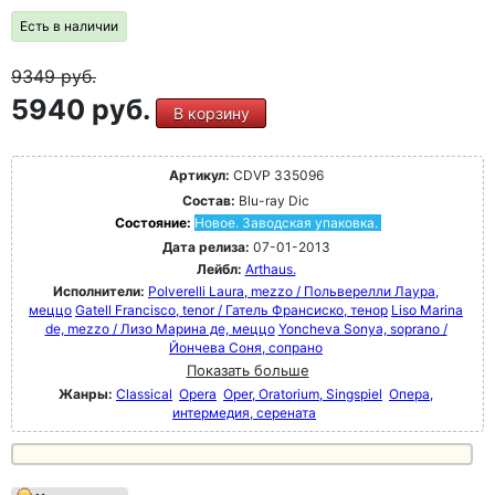
Есть в наличии
9349
руб.
5940 руб.
В корзину
Артикул:
CDVP 335096
Состав:
Blu-ray Dic
Состояние:
Новое. Заводская упаковка.
Дата релиза:
07-01-2013
Лейбл:
Arthaus.
Исполнители:
Polverelli Laura, mezzo / Польверелли Лаура,
меццо
Gatell Francisco, tenor / Гатель Франсиско, тенор
Liso Marina
de, mezzo / Лизо Марина де, меццо
Yoncheva Sonya, soprano /
Йончева Соня, сопрано
Показать больше
Жанры:
Classical
Opera
Oper, Oratorium, Singspiel
Опера,
интермедия, серената