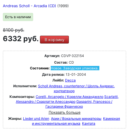
Andreas Scholl - Arcadia (CD)
(1999)
Есть в наличии
8100
руб.
6332 руб.
В корзину
Артикул:
CDVP 022154
Состав:
CD
Состояние:
Новое. Заводская упаковка.
Дата релиза:
13-01-2004
Лейбл:
Decca
Исполнители:
Scholl Andreas, countertenor / Шолль Андреас,
контратенор
Композиторы:
Corelli, Arcangelo / Корелли Арканджело
Scarlatti,
Alessandro / Скарлатти Алессандро
Gasparini, Francesco /
Гаспарини Франческо
Показать больше
Жанры:
Lieder und Arien
Арии / Вокальные миниатюры
Камерная
и инструментальная музыка
Кантата