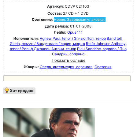
Артикул:
CDVP 021103
Состав:
27 CD + 1 DVD
Состояние:
Новое. Заводская упаковка.
Дата релиза:
01-01-2008
Лейбл:
Opus 111
Исполнители:
Agnew Paul, tenor / Эгнью Пол, тенор
Banditelli
Gloria, mezzo / Бандителли Глория, меццо
Rolfe Johnson Anthony,
tenor / Рольф Джонсон Антони, тенор
Piau Sandrine, soprano / Пьо
Сандрин, сопрано
Показать больше
Жанры:
Опера, интермедия, серената
Оратория
Хит продаж