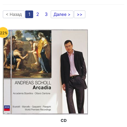
1
2
3
< Назад
Далее >
>>
-22%
CD