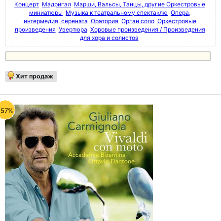
Концерт
Мадригал
Марши, Вальсы, Танцы, другие Оркестровые
миниатюры
Музыка к театральному спектаклю
Опера,
интермедия, серената
Оратория
Орган соло
Оркестровые
произведения
Увертюра
Хоровые произведения / Произведения
для хора и солистов
Хит продаж
-57%