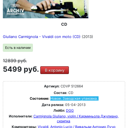
CD
Giuliano Carmignola - Vivaldi con moto (CD)
(2013)
Есть в наличии
12899
руб.
5499 руб.
В корзину
Артикул:
CDVP 512664
Состав:
CD
Состояние:
Новое. Заводская упаковка.
Дата релиза:
05-04-2013
Лейбл:
DGG
Исполнители:
Carmignola Giuliano, violin / Карминьола Джулиано,
скрипка
Композиторы:
Vivaldi, Antonio Lucio / Вивальди Антонио Лучо