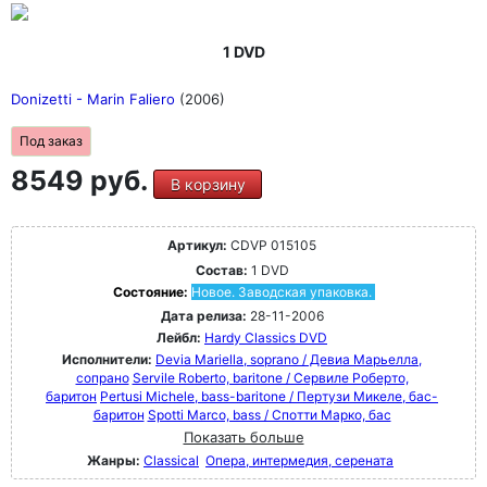
1 DVD
Donizetti - Marin Faliero
(2006)
Под заказ
8549 руб.
В корзину
Артикул:
CDVP 015105
Состав:
1 DVD
Состояние:
Новое. Заводская упаковка.
Дата релиза:
28-11-2006
Лейбл:
Hardy Classics DVD
Исполнители:
Devia Mariella, soprano / Девиа Марьелла,
сопрано
Servile Roberto, baritone / Сервиле Роберто,
баритон
Pertusi Michele, bass-baritone / Пертузи Микеле, бас-
баритон
Spotti Marco, bass / Спотти Марко, бас
Показать больше
Жанры:
Classical
Опера, интермедия, серената