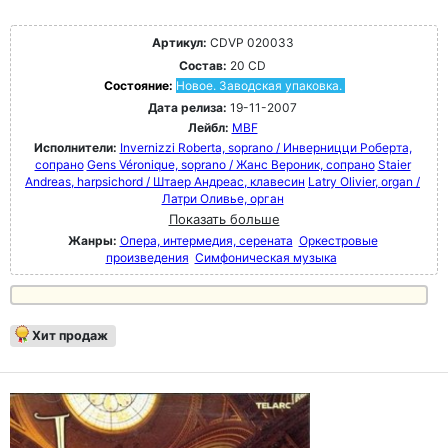
Артикул:
CDVP 020033
Состав:
20 CD
Состояние:
Новое. Заводская упаковка.
Дата релиза:
19-11-2007
Лейбл:
MBF
Исполнители:
Invernizzi Roberta, soprano / Инверницци Роберта,
сопрано
Gens Véronique, soprano / Жанс Вероник, сопрано
Staier
Andreas, harpsichord / Штаер Андреас, клавесин
Latry Olivier, organ /
Латри Оливье, орган
Показать больше
Жанры:
Опера, интермедия, серената
Оркестровые
произведения
Симфоническая музыка
Хит продаж