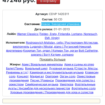
В корзину
Артикул:
CDVP 1420311
Состав:
50 CD
Состояние:
Новое. Заводская упаковка.
Дата релиза:
01-01-2013
Лейбл:
Warner Classics (Teldec, Erato, Finlandia, Lontano, Nonesuch,
EMI, Virgin)
Исполнители:
Rostropovich Mstislav, cello / Ростропович Мстислав,
виолончель
Lugansky Nikolai, piano / Луганский Николай,
фортепиано
Koopman Ton, organ / Копман Тон, орган
Bott Catherine,
soprano / Ботт Кэтрин, сопрано
Показать больше
Жанры:
Арии / Вокальные миниатюры
Арии и сцены из опер
Балет/Танец
Вокальный цикл
Духовная музыка (Страсти, Мессы,
Реквиемы и т.д.)
Камерная и инструментальная музыка
Клавесин
соло
Концерт
Мадригал
Оратория
Орган соло
Оркестровые
произведения
Песни / Романсы
Произведения для солиста с
оркестром
Симфоническая музыка
Увертюра
Фортепьянные
дуэты / Ансамбли для нескольких пианистов
Фортепьяно соло
Хоровые произведения / Произведения для хора и солистов