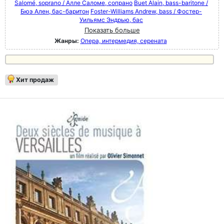
Salomé, soprano / Алле Саломе, сопрано
Buet Alain, bass-baritone /
Бюэ Ален, бас-баритон
Foster-Williams Andrew, bass / Фостер-
Уильямс Эндрью, бас
Показать больше
Жанры:
Опера, интермедия, серената
Хит продаж