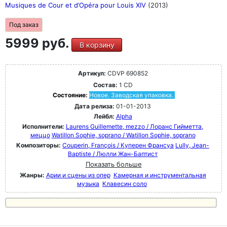
Musiques de Cour et d’Opéra pour Louis XIV
(2013)
Под заказ
5999 руб.
В корзину
Артикул:
CDVP 690852
Состав:
1 CD
Состояние:
Новое. Заводская упаковка.
Дата релиза:
01-01-2013
Лейбл:
Alpha
Исполнители:
Laurens Guillemette, mezzo / Лоранс Гийметта,
меццо
Watillon Sophie, soprano / Watillon Sophie, soprano
Композиторы:
Couperin, François / Куперен Франсуа
Lully, Jean-
Baptiste / Люлли Жан-Баптист
Показать больше
Жанры:
Арии и сцены из опер
Камерная и инструментальная
музыка
Клавесин соло