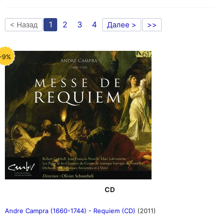
1
2
3
4
< Назад
Далее >
>>
-9%
CD
Andre Campra (1660-1744) - Requiem (CD)
(2011)