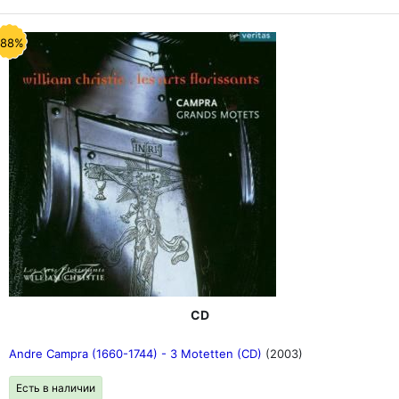
-88%
CD
Andre Campra (1660-1744) - 3 Motetten (CD)
(2003)
Есть в наличии