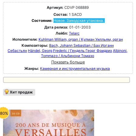
Артикул:
CDVP 068889
Состав:
1 SACD
Состояние:
Новое. Заводская упаковка.
Дата релиза:
01-01-2003
Лейбл:
Telarc
Исполнители:
Kuhlman William, organ / Кулман Уилльям, орган
Композиторы:
Bach, Johann Sebastian / Бах Иоганн
Себастьян
Händel, Georg Frederic / Гендель Георг Фридрих
Albinoni,
Tommazo / Альбинони Томазо
Показать больше
Жанры:
Камерная и инструментальная музыка
Хит продаж
-80%