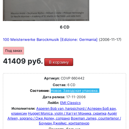
6 CD
100 Meisterwerke Barockmusik [Edizione: Germania]
(2006-11-17)
Под заказ
41409 руб.
В корзину
Артикул:
CDVP 660442
Состав:
6 CD
Состояние:
Новое. Заводская упаковка.
Дата релиза:
17-11-2006
Лейбл:
EMI Classics
Исполнители:
Asperen Bob van, harpsichord / Асперен Боб ван,
клавесин
Hugget Monica, violin / Хаггет Моника, скрипка
Augér
Arleen, soprano / Оже Арлен, сопрано
Bowman James, countertenor /
Боуман Джеймс, контратенор
Показать больше