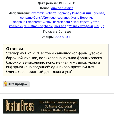
Дата релиза:
19-08-2011
Лейбл:
Armide classics
Исполнители:
Invernizzi Roberta, soprano / Инверницци Роберта,
сопрано
Gens Véronique, soprano / Жанс Вероник,
сопрано
Leonhardt Gustav, harpsichord / Леонхардт Густав,
клавесин
d'Oustrac Stéphanie, mezzo / д'Устрак Стефани, меццо
Показать больше
Жанры:
Alte Musik
Отзывы
Stereoplay 02/12: "Пестрый калейдоскоп французской
барочной музыки, великолепно музыка французского
барокко, великолепно исполненная и музыки, умно и
информативно поданной: одинаково приятной для
Одинаково приятный для глаза и уха"
Хит продаж