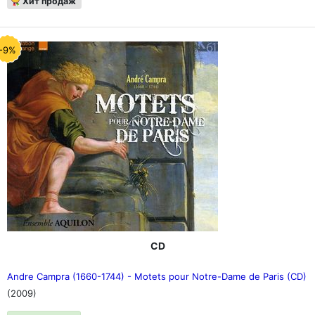
Хит продаж
-9%
CD
Andre Campra (1660-1744) - Motets pour Notre-Dame de Paris (CD)
(2009)