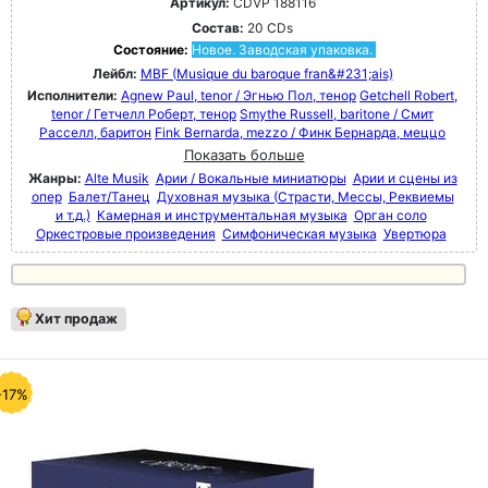
Артикул:
CDVP 188116
Состав:
20 CDs
Состояние:
Новое. Заводская упаковка.
Лейбл:
MBF (Musique du baroque fran&#231;ais)
Исполнители:
Agnew Paul, tenor / Эгнью Пол, тенор
Getchell Robert,
tenor / Гетчелл Роберт, тенор
Smythe Russell, baritone / Смит
Расселл, баритон
Fink Bernarda, mezzo / Финк Бернарда, меццо
Показать больше
Жанры:
Alte Musik
Арии / Вокальные миниатюры
Арии и сцены из
опер
Балет/Танец
Духовная музыка (Страсти, Мессы, Реквиемы
и т.д.)
Камерная и инструментальная музыка
Орган соло
Оркестровые произведения
Симфоническая музыка
Увертюра
Хит продаж
-17%