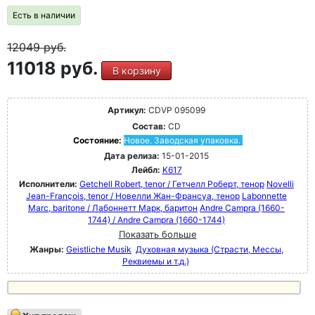
Есть в наличии
12049
руб.
11018 руб.
В корзину
Артикул:
CDVP 095099
Состав:
CD
Состояние:
Новое. Заводская упаковка.
Дата релиза:
15-01-2015
Лейбл:
K617
Исполнители:
Getchell Robert, tenor / Гетчелл Роберт, тенор
Novelli
Jean-François, tenor / Новелли Жан-Франсуа, тенор
Labonnette
Marc, baritone / Лабоннетт Марк, баритон
Andre Campra (1660-
1744) / Andre Campra (1660-1744)
Показать больше
Жанры:
Geistliche Musik
Духовная музыка (Страсти, Мессы,
Реквиемы и т.д.)