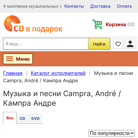
4 миллиона музыкальных записей на Виниле, CD и DVD
Контакты
Доставка
Оплата
Корзина
(0)
Найти
Меню
Главная
Каталог исполнителей
Музыка и песни
Campra, André / Кампра Андре
Музыка и песни Campra, André /
Кампра Андре
Все
CD
DVD