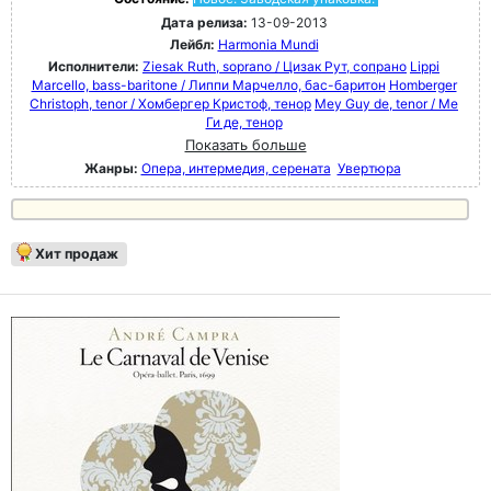
Дата релиза:
13-09-2013
Лейбл:
Harmonia Mundi
Исполнители:
Ziesak Ruth, soprano / Цизак Рут, сопрано
Lippi
Marcello, bass-baritone / Липпи Марчелло, бас-баритон
Homberger
Christoph, tenor / Хомбергер Кристоф, тенор
Mey Guy de, tenor / Ме
Ги де, тенор
Показать больше
Жанры:
Опера, интермедия, серената
Увертюра
Хит продаж