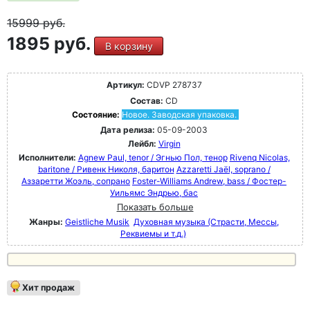
15999
руб.
1895 руб.
В корзину
Артикул:
CDVP 278737
Состав:
CD
Состояние:
Новое. Заводская упаковка.
Дата релиза:
05-09-2003
Лейбл:
Virgin
Исполнители:
Agnew Paul, tenor / Эгнью Пол, тенор
Rivenq Nicolas,
baritone / Ривенк Николя, баритон
Azzaretti Jaël, soprano /
Аззаретти Жоэль, сопрано
Foster-Williams Andrew, bass / Фостер-
Уильямс Эндрью, бас
Показать больше
Жанры:
Geistliche Musik
Духовная музыка (Страсти, Мессы,
Реквиемы и т.д.)
Хит продаж