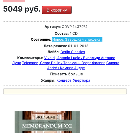
5049 руб.
В корзину
Артикул:
CDVP 1437974
Состав:
1 CD
Состояние:
Новое. Заводская упаковка.
Дата релиза:
01-01-2013
Лейбл:
Berlin Classics
Композиторы:
Vivaldi, Antonio Lucio / Вивальди Антонио
Лучо
Telemann, Georg Philip / Телеманн Георг Филипп
Campra,
André / Кампра Андре
Показать больше
Жанры:
Концерт
Увертюра