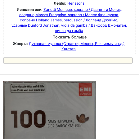
Лейбл:
Herissons
Исполнители:
Zanetti Monique, soprano / Дзанетти Моник,
сопрано
Masset Françoise, soprano / Массе Франсуаза,
сопрано
Holland James, percussion / Холланд Джеймс,
ударные
Dunford Jonathan, viola da gamba / Данфорд Джонатан,
виола да гамба
Показать больше
Жанры:
Духовная музыка (Страсти, Мессы, Реквиемы и т.д.)
Кантата