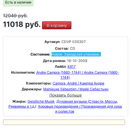
Есть в наличии
12049
руб.
11018 руб.
В корзину
Артикул:
CDVP 035307
Состав:
CD
Состояние:
Новое. Заводская упаковка.
Дата релиза:
16-10-2009
Лейбл:
K617
Исполнители:
Andre Campra (1660-1744) / Andre Campra (1660-
1744)
Композиторы:
Campra, André / Кампра Андре
Дирижеры:
Mahieuxe Sébastien / Майё Себастьен
Показать больше
Жанры:
Geistliche Musik
Духовная музыка (Страсти, Мессы,
Реквиемы и т.д.)
Хоровые произведения / Произведения для хора
и солистов