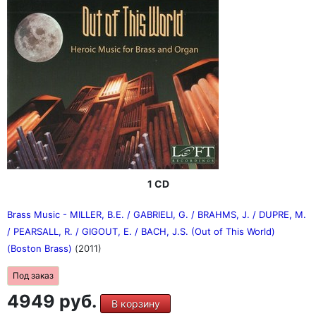
1 CD
Brass Music - MILLER, B.E. / GABRIELI, G. / BRAHMS, J. / DUPRE, M.
/ PEARSALL, R. / GIGOUT, E. / BACH, J.S. (Out of This World)
(Boston Brass)
(2011)
Под заказ
4949 руб.
В корзину