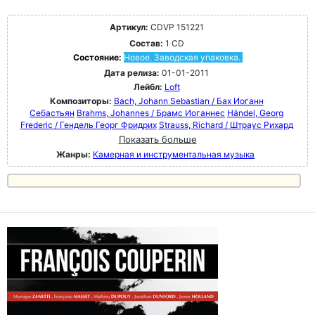
Артикул:
CDVP 151221
Состав:
1 CD
Состояние:
Новое. Заводская упаковка.
Дата релиза:
01-01-2011
Лейбл:
Loft
Композиторы:
Bach, Johann Sebastian / Бах Иоганн
Себастьян
Brahms, Johannes / Брамс Иоганнес
Händel, Georg
Frederic / Гендель Георг Фридрих
Strauss, Richard / Штраус Рихард
Показать больше
Жанры:
Камерная и инструментальная музыка