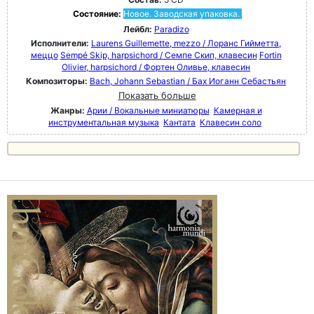
Состояние:
Новое. Заводская упаковка.
Лейбл:
Paradizo
Исполнители:
Laurens Guillemette, mezzo / Лоранс Гийметта,
меццо
Sempé Skip, harpsichord / Семпе Скип, клавесин
Fortin
Olivier, harpsichord / Фортен Оливье, клавесин
Композиторы:
Bach, Johann Sebastian / Бах Иоганн Себастьян
Показать больше
Жанры:
Арии / Вокальные миниатюры
Камерная и
инструментальная музыка
Кантата
Клавесин соло