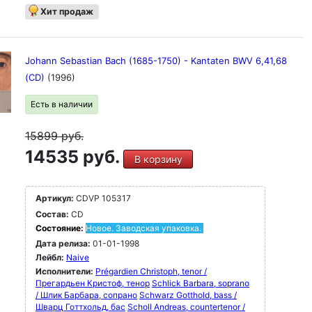
Хит продаж
Johann Sebastian Bach (1685-1750) - Kantaten BWV 6,41,68
(CD)
(1996)
Есть в наличии
15899
руб.
14535 руб.
В корзину
Артикул:
CDVP 105317
Состав:
CD
Состояние:
Новое. Заводская упаковка.
Дата релиза:
01-01-1998
Лейбл:
Naive
Исполнители:
Prégardien Christoph, tenor /
Прегардьен Кристоф, тенор
Schlick Barbara, soprano
/ Шлик Барбара, сопрано
Schwarz Gotthold, bass /
Шварц Готтхольд, бас
Scholl Andreas, countertenor /