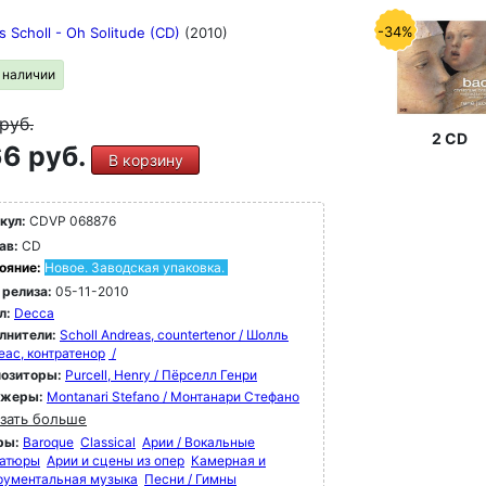
-34%
 Scholl - Oh Solitude (CD)
(2010)
в наличии
руб.
2 CD
6 руб.
В корзину
кул:
CDVP 068876
ав:
CD
ояние:
Новое. Заводская упаковка.
 релиза:
05-11-2010
л:
Decca
лнители:
Scholl Andreas, countertenor / Шолль
еас, контратенор
/
озиторы:
Purcell, Henry / Пёрселл Генри
ижеры:
Montanari Stefano / Монтанари Стефано
зать больше
ры:
Baroque
Classical
Арии / Вокальные
атюры
Арии и сцены из опер
Камерная и
рументальная музыка
Песни / Гимны