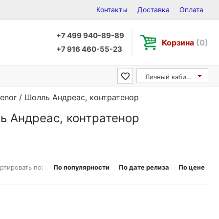
Контакты
Доставка
Оплата
+7 499 940-89-89
Корзина
(0)
+7 916 460-55-23
Личный кабинет
tenor / Шолль Андреас, контратенор
ль Андреас, контратенор
ртировать по:
По популярности
По дате релиза
По цене