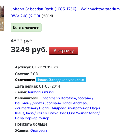
Johann Sebastian Bach (1685-1750) - Weihnachtsoratorium
BWV 248 (2 CD)
(2014)
Есть в наличии
4899
руб.
3249 руб.
В корзину
Артикул:
CDVP 2012028
Состав:
2 CD
Состояние:
Новое. Заводская упаковка.
Дата релиза:
01-03-2014
Лейбл:
harmonia mundi
Исполнители:
Röschmann Dorothea, soprano /
Рёшман Доротея, сопрано
Scholl Andreas,
countertenor / Шолль Андреас, контратенор
Häger
Klaus, bass / Хегер Клаус, бас
Güra Werner, tenor /
Гюра Вернер, тенор
Показать больше
Жанры:
Оратория