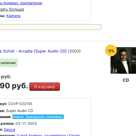
ь Андреас, контратенор
зать больше
ры:
Кантата
-9%
s Scholl - Arcadia (Super Audio CD)
(2003)
в наличии
9
руб.
CD
90 руб.
В корзину
кул:
CDVP 022155
ав:
Super Audio CD
ояние:
Новое. Заводская упаковка.
 релиза:
03-11-2003
л:
Decca
лнители:
Scholl Andreas, countertenor / Шолль