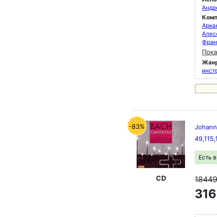
Андр
Комп
Арка
Алес
Фран
Пока
Жан
инст
-83%
Johann
49,115
Есть 
CD
1844
316