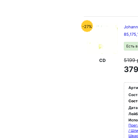
-27%
Johann
85,175
Есть 
5199
CD
379
Арти
Сост
Сост
Дата
Лейб
Испо
Прег
/ Шл
Швар