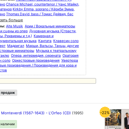
ано
Chance Michael, countertenor / Чанс Майкл,
ратенор
Kirkby Emma, soprano / Кёркби Эмма,
ано
Thomas David, bass / Томас Дейвид, бас
зать больше
ры:
Alte Musik
Арии / Вокальные миниатюры
 и сцены из опер
Духовная музыка (Страсти,
, Реквиемы и т.д.)
Камерная и
рументальная музыка
Кантата
Клавесин соло
ерт
Мадригал
Марши, Вальсы, Танцы, другие
стровые миниатюры
Музыка к театральному
таклю
Опера, интермедия, серената
Оратория
н соло
Оркестровые произведения
Увертюра
вые произведения / Произведения для хора и
стов
 продаж
-22%
o Monteverdi (1567-1643) - L'Orfeo (CD)
(1995)
в наличии