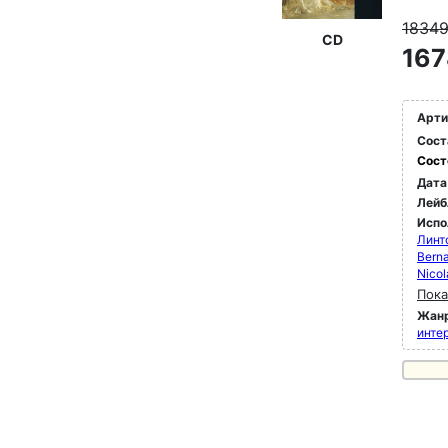
1834
CD
167
Арти
Сост
Сост
Дата
Лейб
Испо
Линт
Bern
Nicol
Пока
Жан
инте