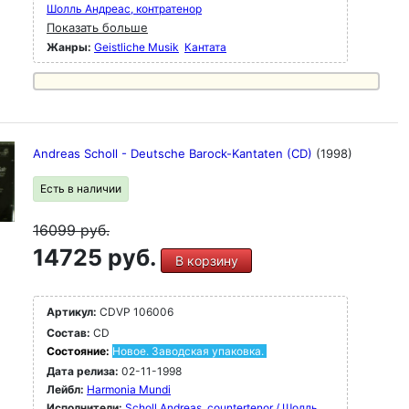
Шолль Андреас, контратенор
Показать больше
Жанры:
Geistliche Musik
Кантата
Andreas Scholl - Deutsche Barock-Kantaten (CD)
(1998)
Есть в наличии
16099
руб.
14725 руб.
В корзину
Артикул:
CDVP 106006
Состав:
CD
Состояние:
Новое. Заводская упаковка.
Дата релиза:
02-11-1998
Лейбл:
Harmonia Mundi
Исполнители:
Scholl Andreas, countertenor / Шолль