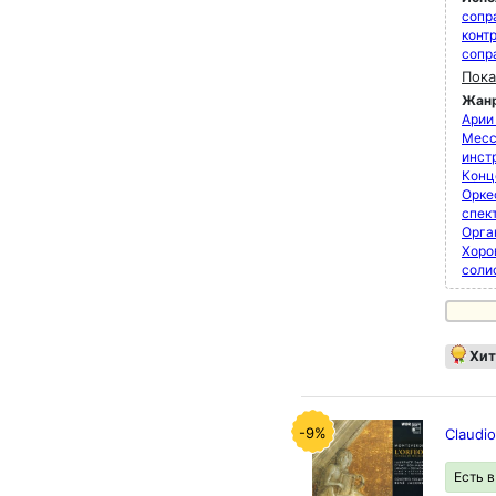
сопр
конт
сопр
Пока
Жан
Арии
Мессы
инст
Конц
Орке
спек
Орга
Хоро
соли
Хит
-9%
Claudi
Есть 