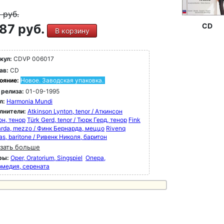
9
руб.
87 руб.
CD
В корзину
кул:
CDVP 006017
ав:
CD
ояние:
Новое. Заводская упаковка.
 релиза:
01-09-1995
л:
Harmonia Mundi
лнители:
Atkinson Lynton, tenor / Аткинсон
он, тенор
Türk Gerd, tenor / Тюрк Герд, тенор
Fink
arda, mezzo / Финк Бернарда, меццо
Rivenq
as, baritone / Ривенк Николя, баритон
зать больше
ры:
Oper, Oratorium, Singspiel
Опера,
рмедия, серената