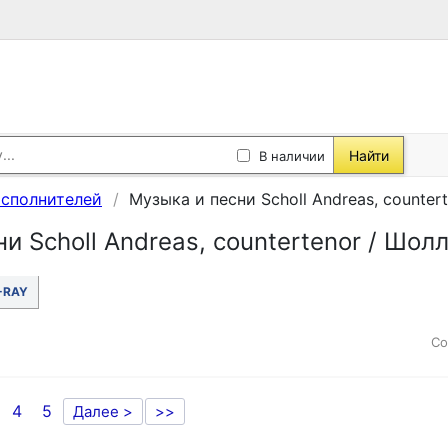
Найти
В наличии
исполнителей
Музыка и песни Scholl Andreas, counter
и Scholl Andreas, countertenor / Шол
-RAY
Со
4
5
Далее >
>>