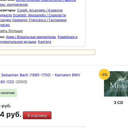
еас, контратенор
озиторы:
Corelli, Arcangelo / Корелли
нджело
Scarlatti, Alessandro / Скарлатти
сандро
Gasparini, Francesco / Гаспарини
ческо
зать больше
ры:
Арии / Вокальные миниатюры
Камерная и
рументальная музыка
Кантата
-9%
 Sebastian Bach (1685-1750) - Kantaten BWV
,180 (CD)
(2003)
в наличии
3 CD
9
руб.
4 руб.
В корзину