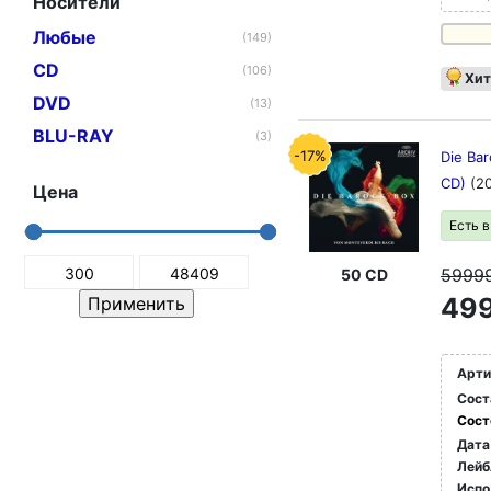
Носители
Любые
(149)
CD
(106)
Хит
DVD
(13)
BLU-RAY
(3)
-17%
Die Bar
CD)
(2
Цена
Есть 
5999
50 CD
499
Арти
Сост
Сост
Дата
Лейб
Испо