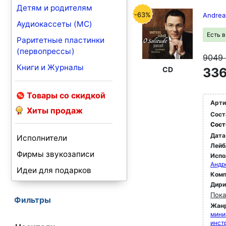
Детям и родителям
-63%
Andreas
Аудиокассеты (MC)
Есть 
Раритетные пластинки
(первопрессы)
9049
Книги и Журналы
CD
336
Товары со скидкой
Арти
Хиты продаж
Сост
Сост
Дата
Исполнители
Лейб
Фирмы звукозаписи
Испо
Андр
Идеи для подарков
Комп
Дир
Пока
Фильтры
Жан
мини
инст