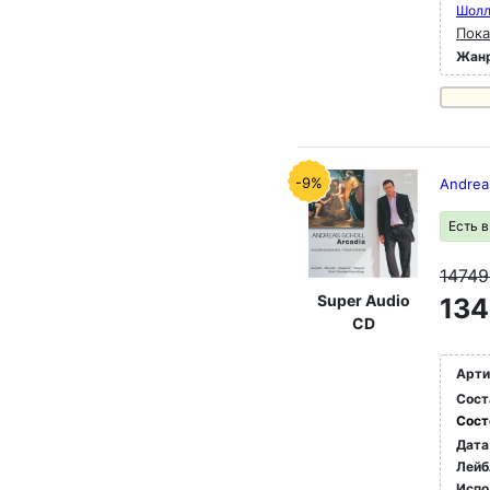
Шолл
Пока
Жан
-9%
Andrea
Есть 
1474
Super Audio
134
CD
Арти
Сост
Сост
Дата
Лейб
Испо