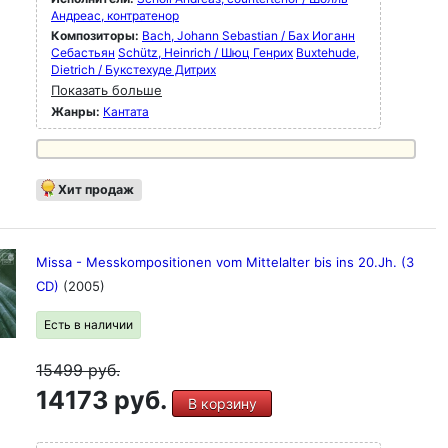
Андреас, контратенор
Композиторы:
Bach, Johann Sebastian / Бах Иоганн
Себастьян
Schütz, Heinrich / Шюц Генрих
Buxtehude,
Dietrich / Букстехуде Дитрих
Показать больше
Жанры:
Кантата
Хит продаж
Missa - Messkompositionen vom Mittelalter bis ins 20.Jh. (3
CD)
(2005)
Есть в наличии
15499
руб.
14173 руб.
В корзину