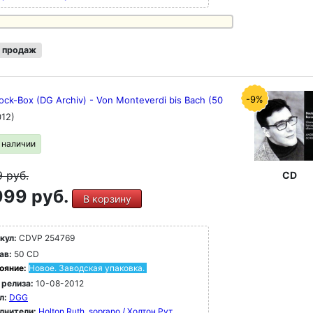
 продаж
-9%
ock-Box (DG Archiv) - Von Monteverdi bis Bach (50
012)
в наличии
9
руб.
CD
99 руб.
В корзину
кул:
CDVP 254769
ав:
50 CD
ояние:
Новое. Заводская упаковка.
 релиза:
10-08-2012
л:
DGG
лнители:
Holton Ruth, soprano / Холтон Рут,