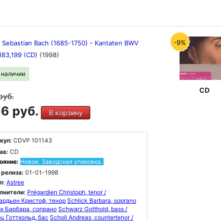
-9%
 Sebastian Bach (1685-1750) - Kantaten BWV
,183,199 (CD)
(1998)
в наличии
CD
руб.
6 руб.
В корзину
кул:
CDVP 101143
ав:
CD
ояние:
Новое. Заводская упаковка.
 релиза:
01-01-1998
л:
Astree
лнители:
Prégardien Christoph, tenor /
ардьен Кристоф, тенор
Schlick Barbara, soprano
ик Барбара, сопрано
Schwarz Gotthold, bass /
ц Готтхольд, бас
Scholl Andreas, countertenor /