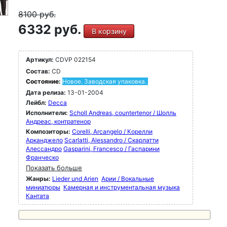
8100
руб.
6332 руб.
В корзину
Артикул:
CDVP 022154
Состав:
CD
Состояние:
Новое. Заводская упаковка.
Дата релиза:
13-01-2004
Лейбл:
Decca
Исполнители:
Scholl Andreas, countertenor / Шолль
Андреас, контратенор
Композиторы:
Corelli, Arcangelo / Корелли
Арканджело
Scarlatti, Alessandro / Скарлатти
Алессандро
Gasparini, Francesco / Гаспарини
Франческо
Показать больше
Жанры:
Lieder und Arien
Арии / Вокальные
миниатюры
Камерная и инструментальная музыка
Кантата