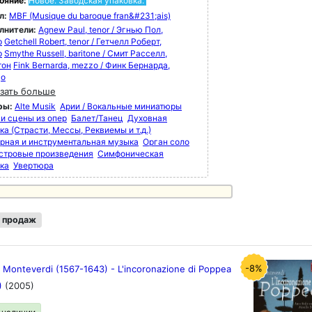
ояние:
Новое. Заводская упаковка.
л:
MBF (Musique du baroque fran&#231;ais)
лнители:
Agnew Paul, tenor / Эгнью Пол,
р
Getchell Robert, tenor / Гетчелл Роберт,
р
Smythe Russell, baritone / Смит Расселл,
тон
Fink Bernarda, mezzo / Финк Бернарда,
цо
зать больше
ры:
Alte Musik
Арии / Вокальные миниатюры
 и сцены из опер
Балет/Танец
Духовная
а (Страсти, Мессы, Реквиемы и т.д.)
рная и инструментальная музыка
Орган соло
стровые произведения
Симфоническая
ка
Увертюра
 продаж
-8%
 Monteverdi (1567-1643) - L'incoronazione di Poppea
)
(2005)