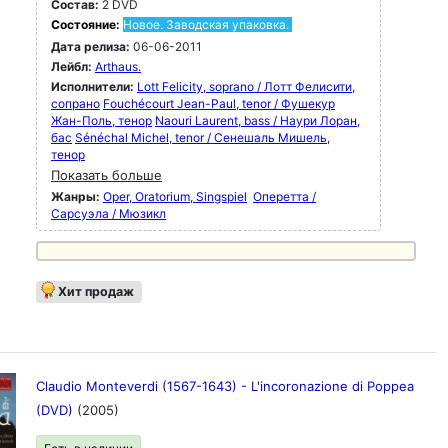
Состав:
2 DVD
Состояние:
Новое. Заводская упаковка.
Дата релиза:
06-06-2011
Лейбл:
Arthaus.
Исполнители:
Lott Felicity, soprano / Лотт Фелисити,
сопрано
Fouchécourt Jean-Paul, tenor / Фушекур
Жан-Поль, тенор
Naouri Laurent, bass / Наури Лоран,
бас
Sénéchal Michel, tenor / Сенешаль Мишель,
тенор
Показать больше
Жанры:
Oper, Oratorium, Singspiel
Оперетта /
Сарсуэла / Мюзикл
Хит продаж
Claudio Monteverdi (1567-1643) - L'incoronazione di Poppea
(DVD)
(2005)