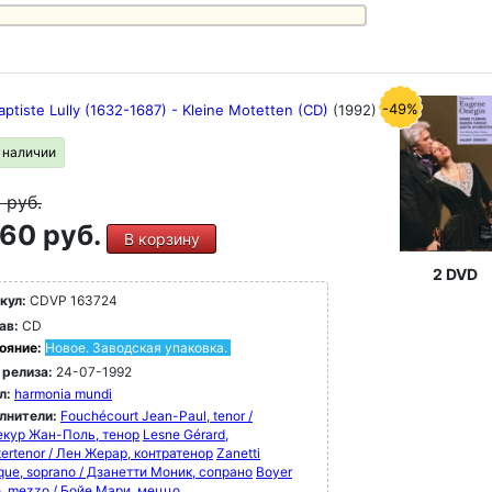
-49%
ptiste Lully (1632-1687) - Kleine Motetten (CD)
(1992)
в наличии
9
руб.
60 руб.
В корзину
2 DVD
кул:
CDVP 163724
ав:
CD
ояние:
Новое. Заводская упаковка.
 релиза:
24-07-1992
л:
harmonia mundi
лнители:
Fouchécourt Jean-Paul, tenor /
кур Жан-Поль, тенор
Lesne Gérard,
ertenor / Лен Жерар, контратенор
Zanetti
que, soprano / Дзанетти Моник, сопрано
Boyer
e, mezzo / Бойе Мари, меццо