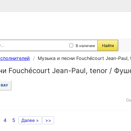
Найти
В наличии
исполнителей
Музыка и песни Fouchécourt Jean-Paul,
и Fouchécourt Jean-Paul, tenor / Фу
-RAY
Со
4
5
Далее >
>>