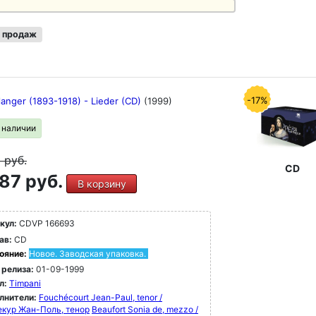
 продаж
-17%
ulanger (1893-1918) - Lieder (CD)
(1999)
в наличии
9
руб.
CD
87 руб.
В корзину
кул:
CDVP 166693
ав:
CD
ояние:
Новое. Заводская упаковка.
 релиза:
01-09-1999
л:
Timpani
лнители:
Fouchécourt Jean-Paul, tenor /
кур Жан-Поль, тенор
Beaufort Sonia de, mezzo /