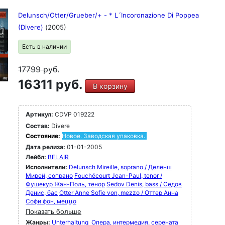
Delunsch/Otter/Grueber/+ - * L´Incoronazione Di Poppea
(Divere)
(2005)
Есть в наличии
17799
руб.
16311 руб.
В корзину
Артикул:
CDVP 019222
Состав:
Divere
Состояние:
Новое. Заводская упаковка.
Дата релиза:
01-01-2005
Лейбл:
BELAIR
Исполнители:
Delunsch Mireille, soprano / Делёнш
Мирей, сопрано
Fouchécourt Jean-Paul, tenor /
Фушекур Жан-Поль, тенор
Sedov Denis, bass / Седов
Денис, бас
Otter Anne Sofie von, mezzo / Оттер Анна
Софи фон, меццо
Показать больше
Жанры:
Unterhaltung
Опера, интермедия, серената