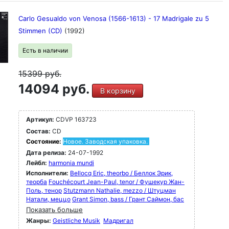
Carlo Gesualdo von Venosa (1566-1613) - 17 Madrigale zu 5
Stimmen (CD)
(1992)
Есть в наличии
15399
руб.
14094 руб.
В корзину
Артикул:
CDVP 163723
Состав:
CD
Состояние:
Новое. Заводская упаковка.
Дата релиза:
24-07-1992
Лейбл:
harmonia mundi
Исполнители:
Bellocq Eric, theorbo / Беллок Эрик,
теорба
Fouchécourt Jean-Paul, tenor / Фушекур Жан-
Поль, тенор
Stutzmann Nathalie, mezzo / Штуцман
Натали, меццо
Grant Simon, bass / Грант Саймон, бас
Показать больше
Жанры:
Geistliche Musik
Мадригал