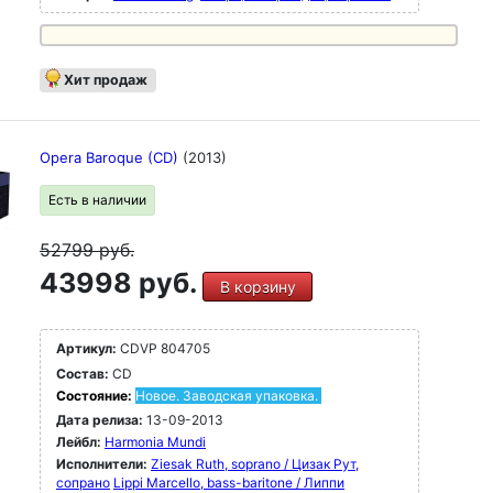
Хит продаж
Opera Baroque (CD)
(2013)
Есть в наличии
52799
руб.
43998 руб.
В корзину
Артикул:
CDVP 804705
Состав:
CD
Состояние:
Новое. Заводская упаковка.
Дата релиза:
13-09-2013
Лейбл:
Harmonia Mundi
Исполнители:
Ziesak Ruth, soprano / Цизак Рут,
сопрано
Lippi Marcello, bass-baritone / Липпи