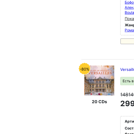
Бофо
Ален
Boula
Пока
Жан
Рома
-80%
Versail
Есть 
1481
20 CDs
299
Арти
Сост