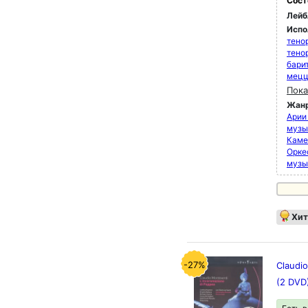
Сост
Лейб
Испо
тено
тено
бари
мец
Пока
Жан
Арии
музык
Каме
Орке
музы
Хит
-27%
Claudio
(2 DVD