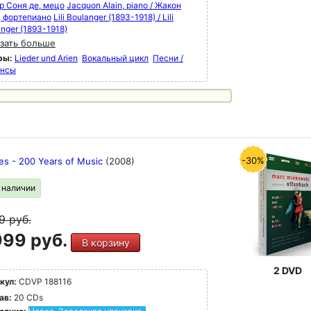
р Соня де, мецо
Jacquon Alain, piano / Жакон
, фортепиано
Lili Boulanger (1893-1918) / Lili
nger (1893-1918)
зать больше
ры:
Lieder und Arien
Вокальный цикл
Песни /
нсы
-30%
les - 200 Years of Music
(2008)
в наличии
49
руб.
99 руб.
В корзину
2 DVD
кул:
CDVP 188116
ав:
20 CDs