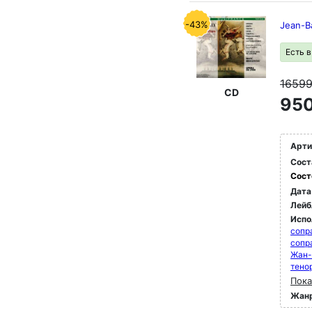
-43%
Jean-Ba
Есть 
1659
CD
950
Арти
Сост
Сост
Дата
Лейб
Испо
сопр
сопр
Жан-
тено
Пока
Жан