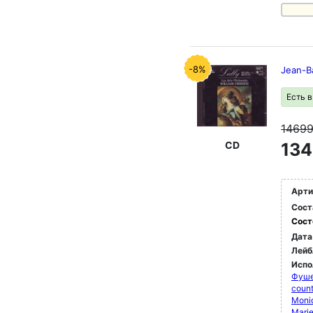
-8%
Jean-Ba
Есть 
1469
CD
134
Арти
Сост
Сост
Дата
Лейб
Испо
Фуше
count
Moni
Mari