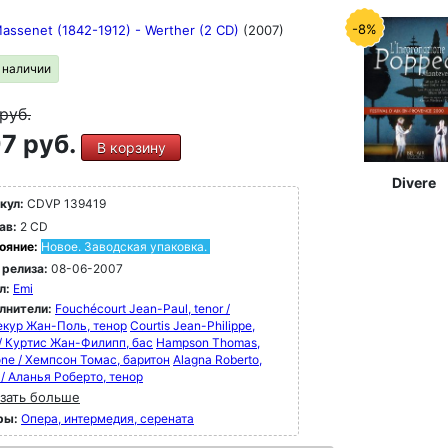
-8%
Massenet (1842-1912) - Werther (2 CD)
(2007)
в наличии
руб.
7 руб.
В корзину
Divere
кул:
CDVP 139419
ав:
2 CD
ояние:
Новое. Заводская упаковка.
 релиза:
08-06-2007
л:
Emi
лнители:
Fouchécourt Jean-Paul, tenor /
кур Жан-Поль, тенор
Courtis Jean-Philippe,
 / Куртис Жан-Филипп, бас
Hampson Thomas,
one / Хемпсон Томас, баритон
Alagna Roberto,
 / Аланья Роберто, тенор
зать больше
ры:
Опера, интермедия, серената