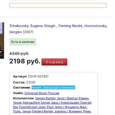
Tchaikovsky: Eugene Onegin , Fleming Renée, Hvorostovsky,
Gergiev
(2007)
Есть в наличии
4349
руб.
2198 руб.
В корзину
Артикул:
CDVP 007451
Состав:
2 DVD
Состояние:
Новое. Заводская упаковка.
Лейбл:
Universal Music Россия
Исполнители:
Vargas Ramón, tenor / Варгас Рамон,
тенор
Aleksashkin Sergei, bass / Алексашкин Сергей,
бас
Fouchécourt Jean-Paul, tenor / Фушекур Жан-
Поль, тенор
Fleming Renée, soprano / Флеминг Рене,