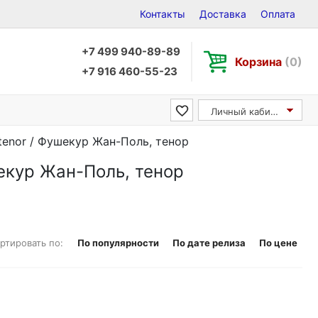
Контакты
Доставка
Оплата
+7 499 940-89-89
Корзина
(0)
+7 916 460-55-23
Личный кабинет
 tenor / Фушекур Жан-Поль, тенор
шекур Жан-Поль, тенор
ртировать по:
По популярности
По дате релиза
По цене