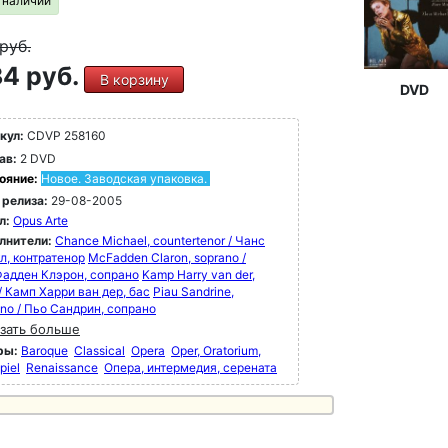
в наличии
руб.
4 руб.
В корзину
DVD
кул:
CDVP 258160
ав:
2 DVD
ояние:
Новое. Заводская упаковка.
 релиза:
29-08-2005
л:
Opus Arte
лнители:
Chance Michael, countertenor / Чанс
л, контратенор
McFadden Claron, soprano /
адден Клэрон, сопрано
Kamp Harry van der,
/ Камп Харри ван дер, бас
Piau Sandrine,
ano / Пьо Сандрин, сопрано
зать больше
ры:
Baroque
Classical
Opera
Oper, Oratorium,
piel
Renaissance
Опера, интермедия, серената