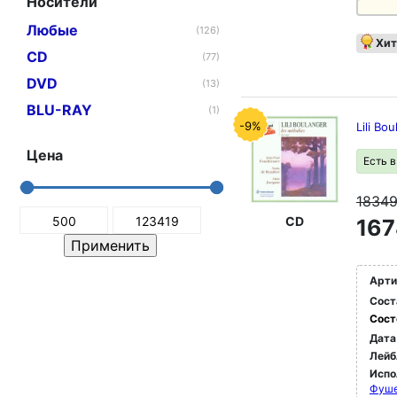
Носители
Любые
(126)
Хит
CD
(77)
DVD
(13)
BLU-RAY
(1)
-9%
Lili Bo
Цена
Есть 
1834
CD
167
Арти
Сост
Сост
Дата
Лейб
Испо
Фуше