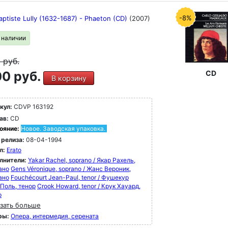
-8%
ptiste Lully (1632-1687) - Phaeton (CD)
(2007)
в наличии
9
руб.
0 руб.
CD
В корзину
кул:
CDVP 163192
ав:
CD
ояние:
Новое. Заводская упаковка.
 релиза:
08-04-1994
л:
Erato
лнители:
Yakar Rachel, soprano / Якар Рахель,
ано
Gens Véronique, soprano / Жанс Вероник,
ано
Fouchécourt Jean-Paul, tenor / Фушекур
Поль, тенор
Crook Howard, tenor / Крук Хауард,
р
зать больше
ры:
Опера, интермедия, серената