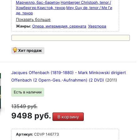
Марчелло, бас-баритон
Homberger Christoph, tenor /
Хомбергер Кристоф, тенор
Mey Guy de, tenor / Ме Ги
де, тенор
Показать больше
Жанры:
Опера, интермедия, серената
Увертюра
Хит продаж
Jacques Offenbach (1819-1880) - Mark Minkowski dirigiert
Offenbach (2 Opern-Ges.-Aufnahmen) (2 DVD)
(2011)
Есть в наличии
13549
руб.
9498 руб.
В корзину
Артикул:
CDVP 146773