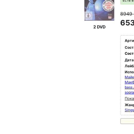
Есть 
8949
653
2 DVD
Арти
Сост
Сост
Дата
Лейб
Испо
Майк
МакФ
bass 
sopr
Пока
Жан
Sings