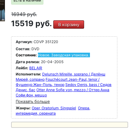
Есть в наличии
16949
руб.
15519 руб.
В корзину
Артикул:
CDVP 351220
Состав:
DVD
Состояние:
Новое. Заводская упаковка.
Дата релиза:
20-04-2005
Лейбл:
BELAIR
Исполнители:
Delunsch Mireille, soprano / Делёнш
Мирей, сопрано
Fouchécourt Jean-Paul, tenor /
Фушекур Жан-Поль, тенор
Sedov Denis, bass / Седов
Денис, бас
Otter Anne Sofie von, mezzo / Оттер Анна
Софи фон, меццо
Показать больше
Жанры:
Oper, Oratorium, Singspiel
Опера,
интермедия, серената