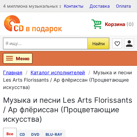
4 миллиона музыкальных записей на Виниле, CD и DVD
Контакты
Доставка
Оплата
Корзина
(0)
Найти
Меню
Главная
Каталог исполнителей
Музыка и песни
Les Arts Florissants / Ар флёриссан (Процветающие
искусства)
Музыка и песни Les Arts Florissants
/ Ар флёриссан (Процветающие
искусства)
Все
CD
DVD
BLU-RAY