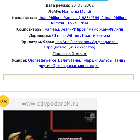
Дата релиза:
23-08-2002
Лейбл:
Harmonia Mundi
Исполнители:
Jean Philippe Rameau (1683-1764) / Jean Philippe
Rameau (1683-1764)
Композиторы:
Rameau, Jean-Philippe / Рамо Жан-Филипп
Дирижеры:
Christie William / Кристи Уильям
Оркестры/Хоры:
Les Arts Florissants / Ар флёриссан
(Процветающие искусства)
Показать больше
Жанры:
Orchesterwerke
Балет/Танец
Марши, Вальсы, Танцы,
другие Оркестровые миниатюры
-8%