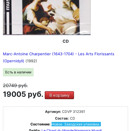
CD
Marc-Antoine Charpentier (1643-1704) - Les Arts Florissants
(Opernidyll)
(1992)
Есть в наличии
20749
руб.
19005 руб.
В корзину
Артикул:
CDVP 312361
Состав:
CD
Состояние:
Новое. Заводская упаковка.
Лейбл:
Le Chant du Monde/Harmonia Mundi