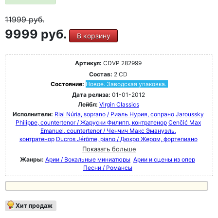
11999
руб.
9999 руб.
В корзину
Артикул:
CDVP 282999
Состав:
2 CD
Состояние:
Новое. Заводская упаковка.
Дата релиза:
01-01-2012
Лейбл:
Virgin Classics
Исполнители:
Rial Núria, soprano / Риаль Нурия, сопрано
Jaroussky
Philippe, countertenor / Жаруски Филипп, контратенор
Cenčić Max
Emanuel, countertenor / Ченчич Макс Эмануэль,
контратенор
Ducros Jérôme, piano / Дюкро Жером, фортепиано
Показать больше
Жанры:
Арии / Вокальные миниатюры
Арии и сцены из опер
Песни / Романсы
Хит продаж