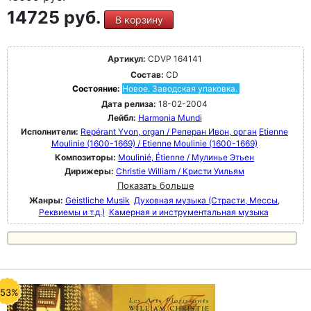
14725 руб.
В корзину
Артикул:
CDVP 164141
Состав:
CD
Состояние:
Новое. Заводская упаковка.
Дата релиза:
18-02-2004
Лейбл:
Harmonia Mundi
Исполнители:
Repérant Yvon, organ / Реперан Ивон, орган
Etienne
Moulinie (1600-1669) / Etienne Moulinie (1600-1669)
Композиторы:
Moulinié, Étienne / Мулинье Этьен
Дирижеры:
Christie William / Кристи Уильям
Показать больше
Жанры:
Geistliche Musik
Духовная музыка (Страсти, Мессы,
Реквиемы и т.д.)
Камерная и инструментальная музыка
-53%