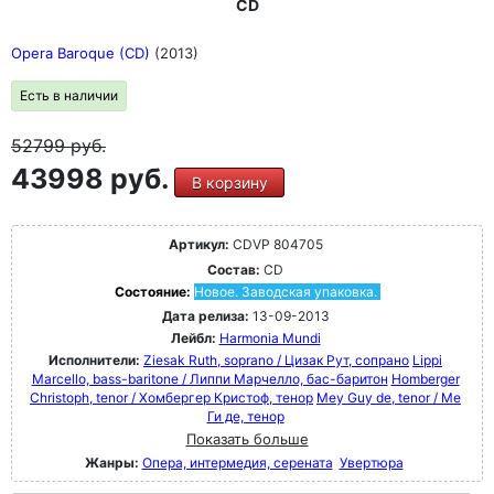
CD
Opera Baroque (CD)
(2013)
Есть в наличии
52799
руб.
43998 руб.
В корзину
Артикул:
CDVP 804705
Состав:
CD
Состояние:
Новое. Заводская упаковка.
Дата релиза:
13-09-2013
Лейбл:
Harmonia Mundi
Исполнители:
Ziesak Ruth, soprano / Цизак Рут, сопрано
Lippi
Marcello, bass-baritone / Липпи Марчелло, бас-баритон
Homberger
Christoph, tenor / Хомбергер Кристоф, тенор
Mey Guy de, tenor / Ме
Ги де, тенор
Показать больше
Жанры:
Опера, интермедия, серената
Увертюра