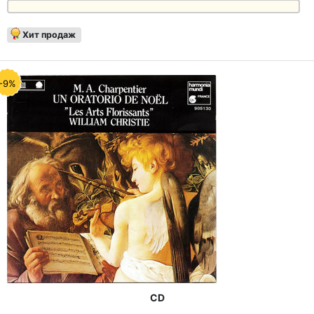
Хит продаж
-9%
CD