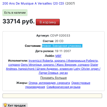
200 Ans De Musique A Versailles (20 CD)
(2007)
Есть в наличии
33714 руб.
В корзину
Артикул:
CDVP 020033
Состав:
20 CD
Состояние:
Новое. Заводская упаковка.
Дата релиза:
19-11-2007
Лейбл:
MBF
Исполнители:
Invernizzi Roberta, soprano / Инверницци Роберта,
сопрано
Gens Véronique, soprano / Жанс Вероник, сопрано
Staier
Andreas, harpsichord / Штаер Андреас, клавесин
Latry Olivier, organ /
Латри Оливье, орган
Показать больше
Жанры:
Опера, интермедия, серената
Оркестровые
произведения
Симфоническая музыка
Хит продаж