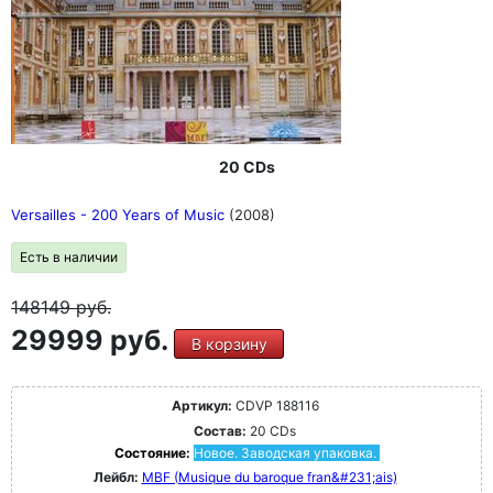
20 CDs
Versailles - 200 Years of Music
(2008)
Есть в наличии
148149
руб.
29999 руб.
В корзину
Артикул:
CDVP 188116
Состав:
20 CDs
Состояние:
Новое. Заводская упаковка.
Лейбл:
MBF (Musique du baroque fran&#231;ais)