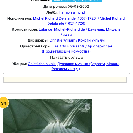
Дата релиза:
06-08-2002
Лейбл:
harmonia mundi
Исполнители:
Michel Richard Delalande (1657-1726) / Michel Richard
Delalande (1657-1726)
Композиторы:
Lalande, Michel-Richard de / Делаланд Мишель
Ришар
Дирижеры:
Christie William / Кристи Уильям
Оркестры/Хоры:
Les Arts Florissants / Ар флёриссан
(Процветающие искусства)
Показать больше
Жанры:
Geistliche Musik
Духовная музыка (Страсти, Мессы,
Реквиемы и т.д.)
-9%