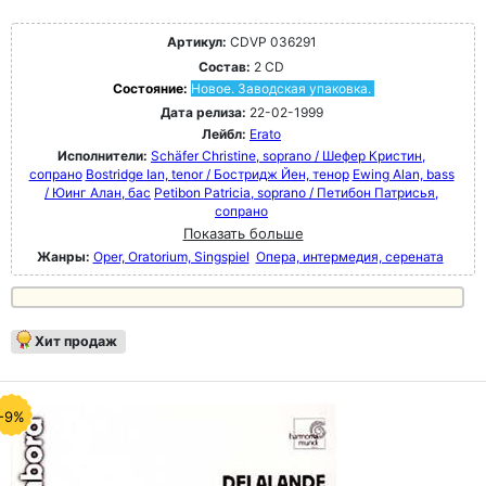
Артикул:
CDVP 036291
Состав:
2 CD
Состояние:
Новое. Заводская упаковка.
Дата релиза:
22-02-1999
Лейбл:
Erato
Исполнители:
Schäfer Christine, soprano / Шефер Кристин,
сопрано
Bostridge Ian, tenor / Бостридж Йен, тенор
Ewing Alan, bass
/ Юинг Алан, бас
Petibon Patricia, soprano / Петибон Патрисья,
сопрано
Показать больше
Жанры:
Oper, Oratorium, Singspiel
Опера, интермедия, серената
Хит продаж
-9%