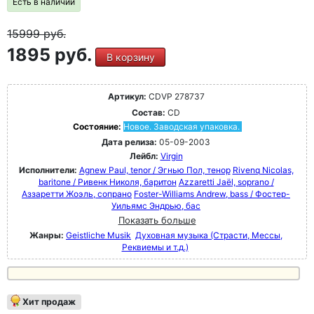
Есть в наличии
15999
руб.
1895 руб.
В корзину
Артикул:
CDVP 278737
Состав:
CD
Состояние:
Новое. Заводская упаковка.
Дата релиза:
05-09-2003
Лейбл:
Virgin
Исполнители:
Agnew Paul, tenor / Эгнью Пол, тенор
Rivenq Nicolas,
baritone / Ривенк Николя, баритон
Azzaretti Jaël, soprano /
Аззаретти Жоэль, сопрано
Foster-Williams Andrew, bass / Фостер-
Уильямс Эндрью, бас
Показать больше
Жанры:
Geistliche Musik
Духовная музыка (Страсти, Мессы,
Реквиемы и т.д.)
Хит продаж