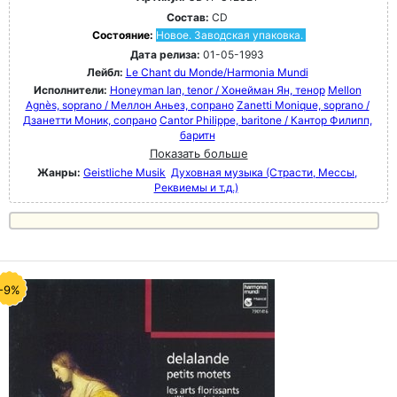
Состав:
CD
Состояние:
Новое. Заводская упаковка.
Дата релиза:
01-05-1993
Лейбл:
Le Chant du Monde/Harmonia Mundi
Исполнители:
Honeyman Ian, tenor / Хонейман Ян, тенор
Mellon
Agnès, soprano / Меллон Аньез, сопрано
Zanetti Monique, soprano /
Дзанетти Моник, сопрано
Cantor Philippe, baritone / Кантор Филипп,
баритн
Показать больше
Жанры:
Geistliche Musik
Духовная музыка (Страсти, Мессы,
Реквиемы и т.д.)
-9%