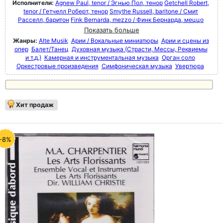
Исполнители:
Agnew Paul, tenor / Эгнью Пол, тенор
Getchell Robert,
tenor / Гетчелл Роберт, тенор
Smythe Russell, baritone / Смит
Расселл, баритон
Fink Bernarda, mezzo / Финк Бернарда, меццо
Показать больше
Жанры:
Alte Musik
Арии / Вокальные миниатюры
Арии и сцены из
опер
Балет/Танец
Духовная музыка (Страсти, Мессы, Реквиемы
и т.д.)
Камерная и инструментальная музыка
Орган соло
Оркестровые произведения
Симфоническая музыка
Увертюра
Хит продаж
-8%