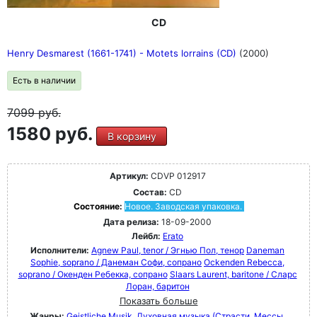
CD
Henry Desmarest (1661-1741) - Motets lorrains (CD)
(2000)
Есть в наличии
7099
руб.
1580 руб.
В корзину
Артикул:
CDVP 012917
Состав:
CD
Состояние:
Новое. Заводская упаковка.
Дата релиза:
18-09-2000
Лейбл:
Erato
Исполнители:
Agnew Paul, tenor / Эгнью Пол, тенор
Daneman
Sophie, soprano / Данеман Софи, сопрано
Ockenden Rebecca,
soprano / Окенден Ребекка, сопрано
Slaars Laurent, baritone / Сларс
Лоран, баритон
Показать больше
Жанры:
Geistliche Musik
Духовная музыка (Страсти, Мессы,