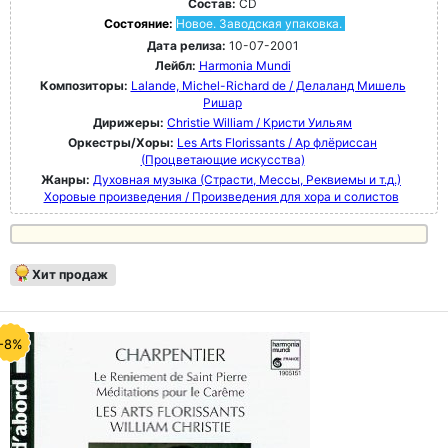
Состав:
CD
Состояние:
Новое. Заводская упаковка.
Дата релиза:
10-07-2001
Лейбл:
Harmonia Mundi
Композиторы:
Lalande, Michel-Richard de / Делаланд Мишель
Ришар
Дирижеры:
Christie William / Кристи Уильям
Оркестры/Хоры:
Les Arts Florissants / Ар флёриссан
(Процветающие искусства)
Жанры:
Духовная музыка (Страсти, Мессы, Реквиемы и т.д.)
Хоровые произведения / Произведения для хора и солистов
Хит продаж
-8%