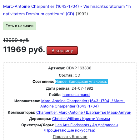
Marc-Antoine Charpentier (1643-1704) - Weihnachtsoratorium "In
nativitatem Dominum canticum" (CD)
(1992)
Есть в наличии
13099
руб.
11969 руб.
В корзину
Артикул:
CDVP 163838
Состав:
CD
Состояние:
Новое. Заводская упаковка.
Дата релиза:
24-07-1992
Лейбл:
harmonia mundi
Исполнители:
Marc-Antoine Charpentier (1643-1704) / Marc-
Antoine Charpentier (1643-1704)
Композиторы:
Charpentier, Marc-Antoine / Шарпантье Марк-Антуан
Дирижеры:
Christie William / Кристи Уильям
Оркестры/Хоры:
Les Arts Florissants / Ар флёриссан
(Процветающие искусства)
Показать больше