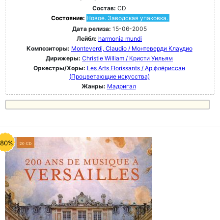
Состав:
CD
Состояние:
Новое. Заводская упаковка.
Дата релиза:
15-06-2005
Лейбл:
harmonia mundi
Композиторы:
Monteverdi, Claudio / Монтеверди Клаудио
Дирижеры:
Christie William / Кристи Уильям
Оркестры/Хоры:
Les Arts Florissants / Ар флёриссан
(Процветающие искусства)
Жанры:
Мадригал
-80%