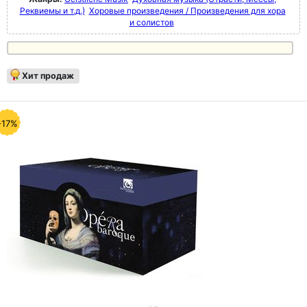
Реквиемы и т.д.)
Хоровые произведения / Произведения для хора
и солистов
Хит продаж
-17%