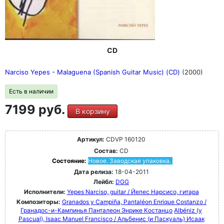
CD
Narciso Yepes - Malaguena (Spanish Guitar Music) (CD)
(2000)
Есть в наличии
7199 руб.
В корзину
Артикул:
CDVP 160120
Состав:
CD
Состояние:
Новое. Заводская упаковка.
Дата релиза:
18-04-2011
Лейбл:
DGG
Исполнители:
Yepes Narciso, guitar / Йепес Нарсисо, гитара
Композиторы:
Granados y Campiña, Pantaléon Enrique Costanzo /
Гранадос-и-Кампинья Панталеон Энрике Костанцо
Albéniz (y
Pascual), Isaac Manuel Francisco / Альбенис (и Паскуаль) Исаак