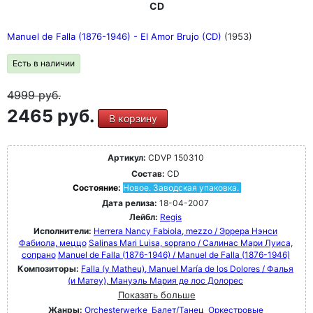
CD
Manuel de Falla (1876-1946) - El Amor Brujo (CD)
(1953)
Есть в наличии
4999
руб.
2465 руб.
В корзину
Артикул:
CDVP 150310
Состав:
CD
Состояние:
Новое. Заводская упаковка.
Дата релиза:
18-04-2007
Лейбл:
Regis
Исполнители:
Herrera Nancy Fabiola, mezzo / Эррера Нэнси
Фабиола, меццо
Salinas Mari Luisa, soprano / Салинас Мари Луиса,
сопрано
Manuel de Falla (1876-1946) / Manuel de Falla (1876-1946)
Композиторы:
Falla (y Matheu), Manuel María de los Dolores / Фалья
(и Матеу), Мануэль Мария де лос Долорес
Показать больше
Жанры:
Orchesterwerke
Балет/Танец
Оркестровые