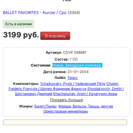
BALLET FAVORITES - Kunzel / Cpo
(2004)
Есть в наличии
3199 руб.
В корзину
Артикул:
CDVP 068691
Состав:
1 CD
Состояние:
Новое. Заводская упаковка.
Дата релиза:
01-01-2004
Лейбл:
Telarc
Композиторы:
Tchaikovsky, Pyotr / Чайковский Пётр
Chopin,
Frédéric François / Шопен Фридерик Франсуа
Shostakovich, Dmitri /
Шостакович Дмитрий
Khachaturian, Aram / Хачатурян Арам
Показать больше
Жанры:
Балет/Танец
Марши, Вальсы, Танцы, другие
Оркестровые миниатюры