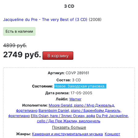
3 CD
Jacqueline du Pre - The very Best of (3 CD)
(2008)
Есть в наличии
4899
руб.
2749 руб.
В корзину
Артикул:
CDVP 289161
Состав:
3 CD
Состояние:
Новое. Заводская упаковка.
Дата релиза:
17-05-2005
Лейбл:
Warner
Исполнители:
Moore Gerald, piano / Мур Джеральд,
фортепиано
Barenboim Daniel, piano / Баренбойм Даниэль,
фортепиано
Ellis Osian, harp / Эллис Осиан, арфа
Du Pré Jacqueline,
cello / Дю Пре Жаклин, виолончель
Показать больше
Жанры:
Камерная и инструментальная музыка
Концерт