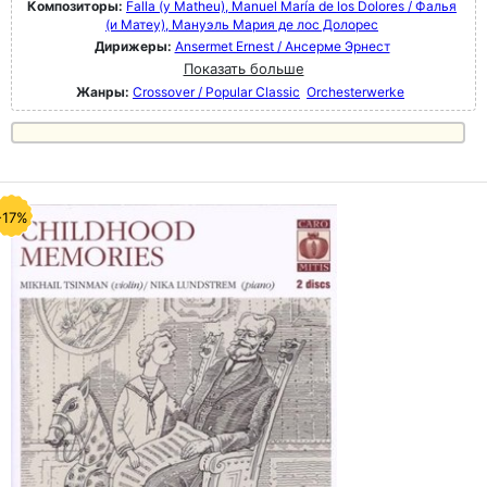
Композиторы:
Falla (y Matheu), Manuel María de los Dolores / Фалья
(и Матеу), Мануэль Мария де лос Долорес
Дирижеры:
Ansermet Ernest / Ансерме Эрнест
Показать больше
Жанры:
Crossover / Popular Classic
Orchesterwerke
-17%