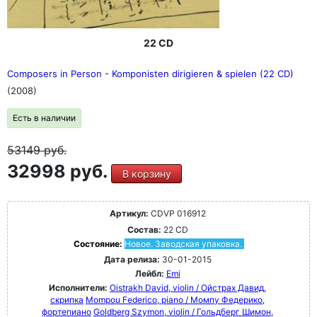
22 CD
Composers in Person - Komponisten dirigieren & spielen (22 CD)
(2008)
Есть в наличии
53149
руб.
32998 руб.
В корзину
Артикул:
CDVP 016912
Состав:
22 CD
Состояние:
Новое. Заводская упаковка.
Дата релиза:
30-01-2015
Лейбл:
Emi
Исполнители:
Oistrakh David, violin / Ойстрах Давид,
скрипка
Mompou Federico, piano / Момпу Федерико,
фортепиано
Goldberg Szymon, violin / Гольдберг Шимон,