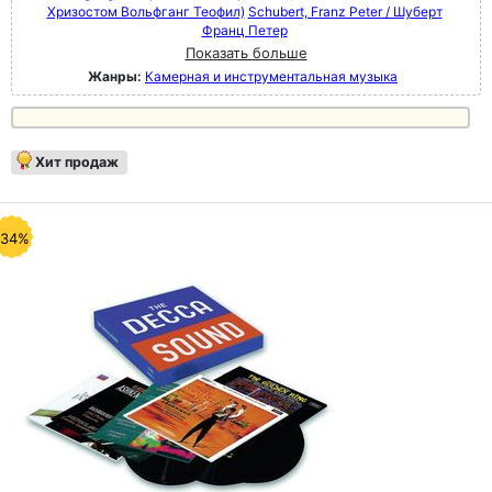
Хризостом Вольфганг Теофил)
Schubert, Franz Peter / Шуберт
Франц Петер
Показать больше
Жанры:
Камерная и инструментальная музыка
Хит продаж
-34%