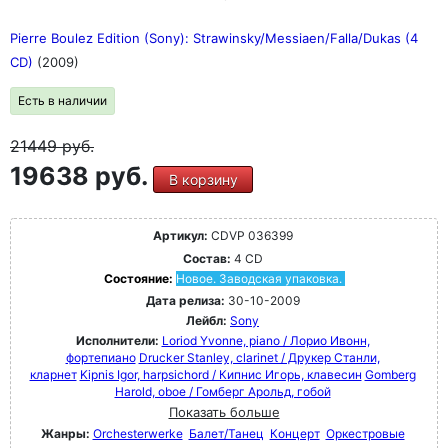
Pierre Boulez Edition (Sony): Strawinsky/Messiaen/Falla/Dukas (4
CD)
(2009)
Есть в наличии
21449
руб.
19638 руб.
В корзину
Артикул:
CDVP 036399
Состав:
4 CD
Состояние:
Новое. Заводская упаковка.
Дата релиза:
30-10-2009
Лейбл:
Sony
Исполнители:
Loriod Yvonne, piano / Лорио Ивонн,
фортепиано
Drucker Stanley, clarinet / Друкер Станли,
кларнет
Kipnis Igor, harpsichord / Кипнис Игорь, клавесин
Gomberg
Harold, oboe / Гомберг Арольд, гобой
Показать больше
Жанры:
Orchesterwerke
Балет/Танец
Концерт
Оркестровые