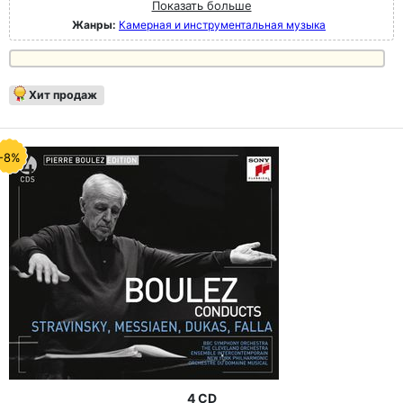
Показать больше
Жанры:
Камерная и инструментальная музыка
Хит продаж
-8%
4 CD