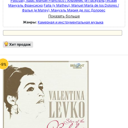
Pascual), Isaac Manuel Francisco / Альбенис (и Паскуаль) Исаак
Мануэль Франсиско
Falla (y Matheu), Manuel María de los Dolores /
Фалья (и Матеу), Мануэль Мария де лос Долорес
Показать больше
Жанры:
Камерная и инструментальная музыка
Хит продаж
-9%