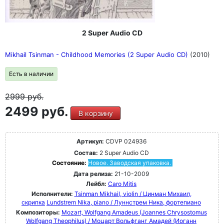
2 Super Audio CD
Mikhail Tsinman - Childhood Memories (2 Super Audio CD)
(2010)
Есть в наличии
2999
руб.
2499 руб.
В корзину
Артикул:
CDVP 024936
Состав:
2 Super Audio CD
Состояние:
Новое. Заводская упаковка.
Дата релиза:
21-10-2009
Лейбл:
Caro Mitis
Исполнители:
Tsinman Mikhail, violin / Цинман Михаил,
скрипка
Lundstrem Nika, piano / Луннстрем Ника, фортепиано
Композиторы:
Mozart, Wolfgang Amadeus (Joannes Chrysostomus
Wolfgang Theophilus) / Моцарт Вольфганг Амадей (Иоганн