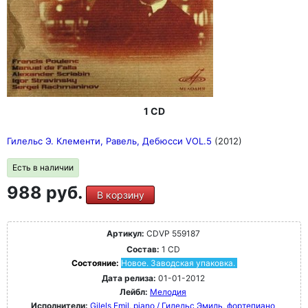
1 CD
Гилельс Э. Клементи, Равель, Дебюсси VOL.5
(2012)
Есть в наличии
988 руб.
В корзину
Артикул:
CDVP 559187
Состав:
1 CD
Состояние:
Новое. Заводская упаковка.
Дата релиза:
01-01-2012
Лейбл:
Мелодия
Исполнители:
Gilels Emil, piano / Гилельс Эмиль, фортепиано