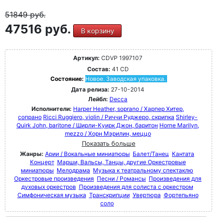
51849
руб.
47516 руб.
В корзину
Артикул:
CDVP 1997107
Состав:
41 CD
Состояние:
Новое. Заводская упаковка.
Дата релиза:
27-10-2014
Лейбл:
Decca
Исполнители:
Harper Heather, soprano / Харпер Хитер,
сопрано
Ricci Ruggiero, violin / Риччи Руджеро, скрипка
Shirley-
Quirk John, baritone / Ширли-Куирк Джон, баритон
Horne Marilyn,
mezzo / Хорн Мэрилин, меццо
Показать больше
Жанры:
Арии / Вокальные миниатюры
Балет/Танец
Кантата
Концерт
Марши, Вальсы, Танцы, другие Оркестровые
миниатюры
Мелодрама
Музыка к театральному спектаклю
Оркестровые произведения
Песни / Романсы
Произведения для
духовых оркестров
Произведения для солиста с оркестром
Симфоническая музыка
Транскрипции
Увертюра
Фортепьяно
соло