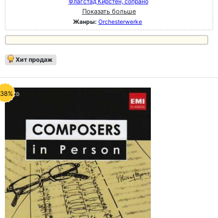
Флагстад Кирстен, сопрано
Показать больше
Жанры:
Orchesterwerke
Хит продаж
-38%