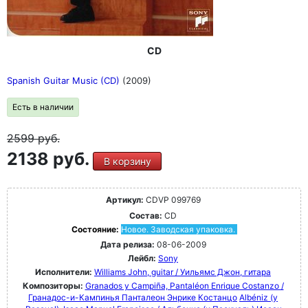
CD
Spanish Guitar Music (CD)
(2009)
Есть в наличии
2599
руб.
2138 руб.
В корзину
Артикул:
CDVP 099769
Состав:
CD
Состояние:
Новое. Заводская упаковка.
Дата релиза:
08-06-2009
Лейбл:
Sony
Исполнители:
Williams John, guitar / Уильямс Джон, гитара
Композиторы:
Granados y Campiña, Pantaléon Enrique Costanzo /
Гранадос-и-Кампинья Панталеон Энрике Костанцо
Albéniz (y