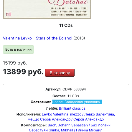
11 CDs
Valentina Levko - Stars of the Bolshoi
(2013)
Есть в наличии
15199
руб.
13899 руб.
В корзину
Артикул:
CDVP 588894
Состав:
11 CDs
Состояние:
Новое. Заводская упаковка.
Лейбл:
Brilliant classics
Исполнители:
Levko Valentina, mezzo / Левко Валентина,
меццо
Серов Александр / Серов Александр
Композиторы:
Bach, Johann Sebastian / Бах Иоганн
Себастьян
Glinka, Mikhail / Глинка Михаил