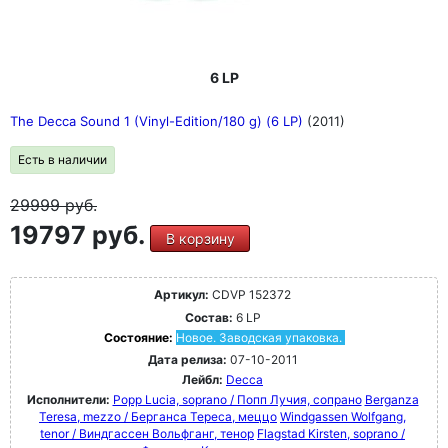
6 LP
The Decca Sound 1 (Vinyl-Edition/180 g) (6 LP)
(2011)
Есть в наличии
29999
руб.
19797 руб.
В корзину
Артикул:
CDVP 152372
Состав:
6 LP
Состояние:
Новое. Заводская упаковка.
Дата релиза:
07-10-2011
Лейбл:
Decca
Исполнители:
Popp Lucia, soprano / Попп Лучия, сопрано
Berganza
Teresa, mezzo / Берганса Тереса, меццо
Windgassen Wolfgang,
tenor / Виндгассен Вольфганг, тенор
Flagstad Kirsten, soprano /