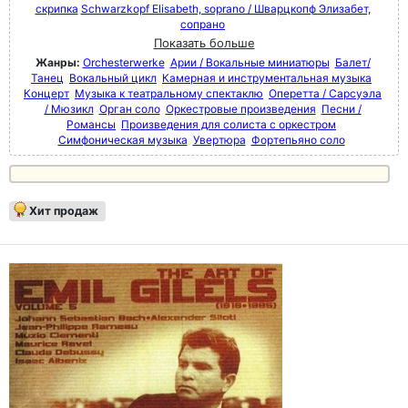
скрипка
Schwarzkopf Elisabeth, soprano / Шварцкопф Элизабет,
сопрано
Показать больше
Жанры:
Orchesterwerke
Арии / Вокальные миниатюры
Балет/
Танец
Вокальный цикл
Камерная и инструментальная музыка
Концерт
Музыка к театральному спектаклю
Оперетта / Сарсуэла
/ Мюзикл
Орган соло
Оркестровые произведения
Песни /
Романсы
Произведения для солиста с оркестром
Симфоническая музыка
Увертюра
Фортепьяно соло
Хит продаж