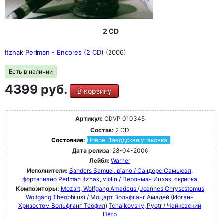
2 CD
Itzhak Perlman - Encores (2 CD)
(2006)
Есть в наличии
4399 руб.
В корзину
Артикул:
CDVP 010345
Состав:
2 CD
Состояние:
Новое. Заводская упаковка.
Дата релиза:
28-04-2006
Лейбл:
Warner
Исполнители:
Sanders Samuel, piano / Сандерс Самьюэл,
фортепиано
Perlman Itzhak, violin / Перльман Ицхак, скрипка
Композиторы:
Mozart, Wolfgang Amadeus (Joannes Chrysostomus
Wolfgang Theophilus) / Моцарт Вольфганг Амадей (Иоганн
Хризостом Вольфганг Теофил)
Tchaikovsky, Pyotr / Чайковский
Пётр