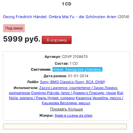
1 CD
Georg Friedrich Händel: Ombra Mai Fu - die Schönsten Arien
(2014)
Под заказ
5999 руб.
В корзину
Артикул:
CDVP 2108470
Состав:
1 CD
Состояние:
Новое. Заводская упаковка.
Дата релиза:
01-01-2014
Лейбл:
Sony-BMG Classics (Sony, RCA, DHM)
Исполнители:
Zazzo Lawrence, countertenor / Заззо Лоренс,
контратенор
Domingo Plácido, tenor / Доминго Пласидо, тенор
Rial
Núria, soprano / Риаль Нурия, сопрано
Kasarova Vesselina, mezzo /
Кацарова Веселина, меццо
Показать больше
Жанры:
Арии и сцены из опер