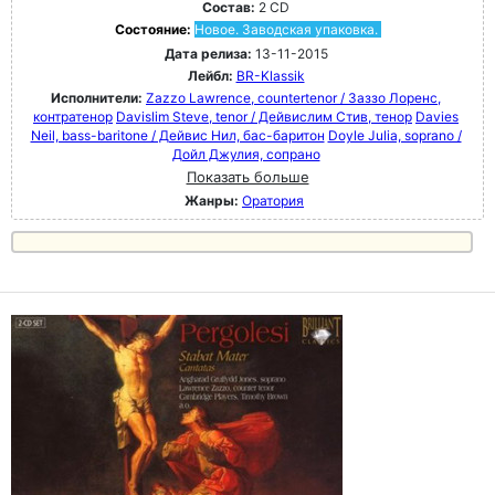
Состав:
2 CD
Состояние:
Новое. Заводская упаковка.
Дата релиза:
13-11-2015
Лейбл:
BR-Klassik
Исполнители:
Zazzo Lawrence, countertenor / Заззо Лоренс,
контратенор
Davislim Steve, tenor / Дейвислим Стив, тенор
Davies
Neil, bass-baritone / Дейвис Нил, бас-баритон
Doyle Julia, soprano /
Дойл Джулия, сопрано
Показать больше
Жанры:
Оратория