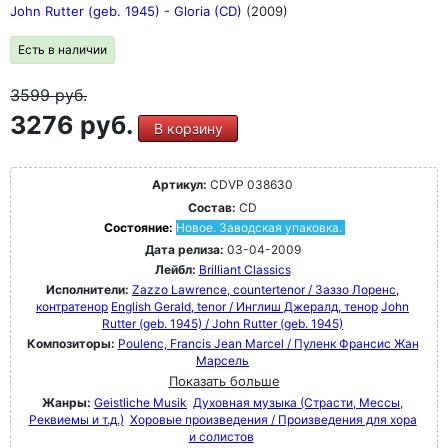
John Rutter (geb. 1945) - Gloria (CD)
(2009)
Есть в наличии
3599
руб.
3276 руб.
В корзину
Артикул:
CDVP 038630
Состав:
CD
Состояние:
Новое. Заводская упаковка.
Дата релиза:
03-04-2009
Лейбл:
Brilliant Classics
Исполнители:
Zazzo Lawrence, countertenor / Заззо Лоренс,
контратенор
English Gerald, tenor / Инглиш Джералд, тенор
John
Rutter (geb. 1945) / John Rutter (geb. 1945)
Композиторы:
Poulenc, Francis Jean Marcel / Пуленк Франсис Жан
Марсель
Показать больше
Жанры:
Geistliche Musik
Духовная музыка (Страсти, Мессы,
Реквиемы и т.д.)
Хоровые произведения / Произведения для хора
и солистов