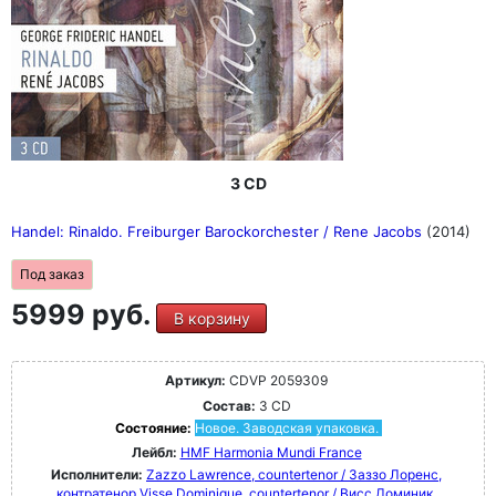
3 CD
Handel: Rinaldo. Freiburger Barockorchester / Rene Jacobs
(2014)
Под заказ
5999 руб.
В корзину
Артикул:
CDVP 2059309
Состав:
3 CD
Состояние:
Новое. Заводская упаковка.
Лейбл:
HMF Harmonia Mundi France
Исполнители:
Zazzo Lawrence, countertenor / Заззо Лоренс,
контратенор
Visse Dominique, countertenor / Висс Доминик,