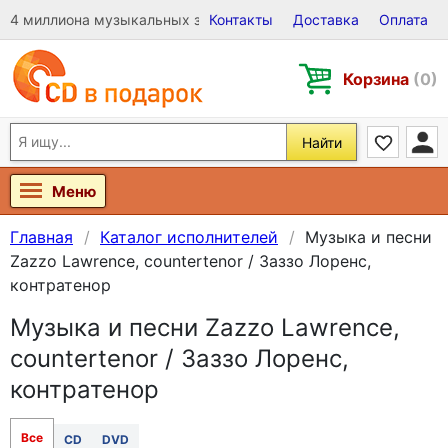
4 миллиона музыкальных записей на Виниле, CD и DVD
Контакты
Доставка
Оплата
Корзина
(0)
Найти
Меню
Главная
Каталог исполнителей
Музыка и песни
Zazzo Lawrence, countertenor / Заззо Лоренс,
контратенор
Музыка и песни Zazzo Lawrence,
countertenor / Заззо Лоренс,
контратенор
Все
CD
DVD