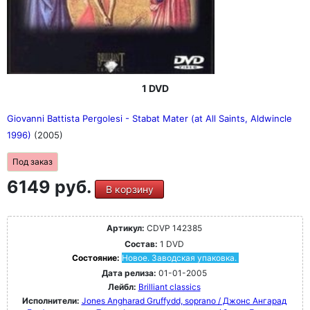
1 DVD
Giovanni Battista Pergolesi - Stabat Mater (at All Saints, Aldwincle
1996)
(2005)
Под заказ
6149 руб.
В корзину
Артикул:
CDVP 142385
Состав:
1 DVD
Состояние:
Новое. Заводская упаковка.
Дата релиза:
01-01-2005
Лейбл:
Brilliant classics
Исполнители:
Jones Angharad Gruffydd, soprano / Джонс Ангарад