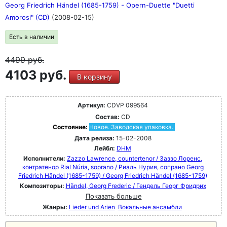
Georg Friedrich Händel (1685-1759) - Opern-Duette "Duetti
Amorosi" (CD)
(2008-02-15)
Есть в наличии
4499
руб.
4103 руб.
В корзину
Артикул:
CDVP 099564
Состав:
CD
Состояние:
Новое. Заводская упаковка.
Дата релиза:
15-02-2008
Лейбл:
DHM
Исполнители:
Zazzo Lawrence, countertenor / Заззо Лоренс,
контратенор
Rial Núria, soprano / Риаль Нурия, сопрано
Georg
Friedrich Händel (1685-1759) / Georg Friedrich Händel (1685-1759)
Композиторы:
Händel, Georg Frederic / Гендель Георг Фридрих
Показать больше
Жанры:
Lieder und Arien
Вокальные ансамбли