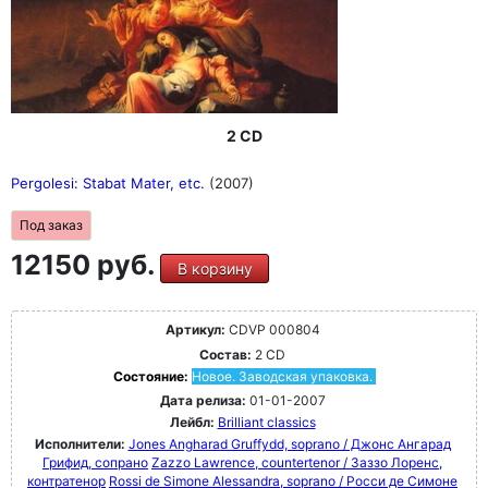
2 CD
Pergolesi: Stabat Mater, etc.
(2007)
Под заказ
12150 руб.
В корзину
Артикул:
CDVP 000804
Состав:
2 CD
Состояние:
Новое. Заводская упаковка.
Дата релиза:
01-01-2007
Лейбл:
Brilliant classics
Исполнители:
Jones Angharad Gruffydd, soprano / Джонс Ангарад
Грифид, сопрано
Zazzo Lawrence, countertenor / Заззо Лоренс,
контратенор
Rossi de Simone Alessandra, soprano / Росси де Симоне