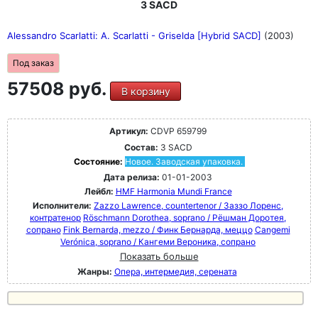
3 SACD
Alessandro Scarlatti: A. Scarlatti - Griselda [Hybrid SACD]
(2003)
Под заказ
57508 руб.
В корзину
Артикул:
CDVP 659799
Состав:
3 SACD
Состояние:
Новое. Заводская упаковка.
Дата релиза:
01-01-2003
Лейбл:
HMF Harmonia Mundi France
Исполнители:
Zazzo Lawrence, countertenor / Заззо Лоренс,
контратенор
Röschmann Dorothea, soprano / Рёшман Доротея,
сопрано
Fink Bernarda, mezzo / Финк Бернарда, меццо
Cangemi
Verónica, soprano / Кангеми Вероника, сопрано
Показать больше
Жанры:
Опера, интермедия, серената