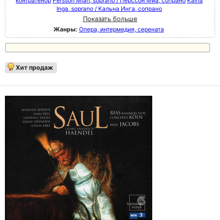
контратенор
Persson Miah, soprano / Перссон Миа, сопрано
Kalna
Inga, soprano / Кальна Инга, сопрано
Показать больше
Жанры:
Опера, интермедия, серената
Хит продаж