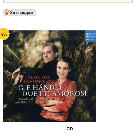
Хит продаж
-9%
CD