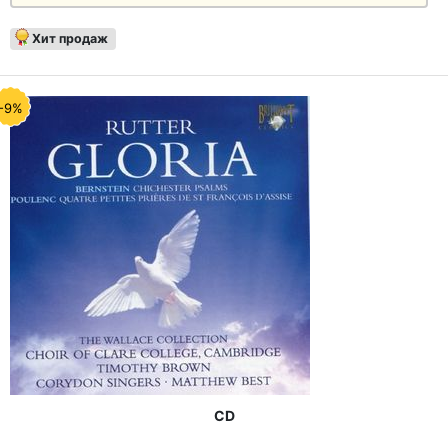
Хит продаж
-9%
CD