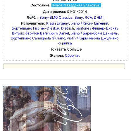
Состояние:
Новое. Заводская упаковка.
Дата релиза:
01-01-2014
Лейбл:
Sony-BMG Classics (Sony, RCA, DHM)
Исполнители:
Kissin Evgeny, piano / Кисин Евгений,
фортепиано
Fischer-Dieskau Dietrich, baritone / Фишер-Дискау
Дитрих, баритон
Barenboim Daniel, piano / Баренбойм Даниэль,
фортепиано
Carmignola Giuliano, violin / Карминьола Джулиано,
скрипка
Показать больше
Жанры:
Сборник