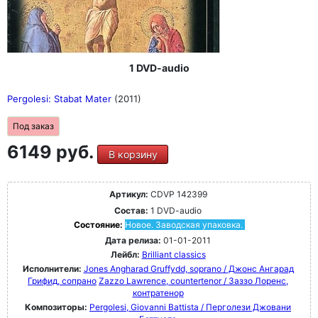
1 DVD-audio
Pergolesi: Stabat Mater
(2011)
Под заказ
6149 руб.
В корзину
Артикул:
CDVP 142399
Состав:
1 DVD-audio
Состояние:
Новое. Заводская упаковка.
Дата релиза:
01-01-2011
Лейбл:
Brilliant classics
Исполнители:
Jones Angharad Gruffydd, soprano / Джонс Ангарад
Грифид, сопрано
Zazzo Lawrence, countertenor / Заззо Лоренс,
контратенор
Композиторы:
Pergolesi, Giovanni Battista / Перголези Джовани