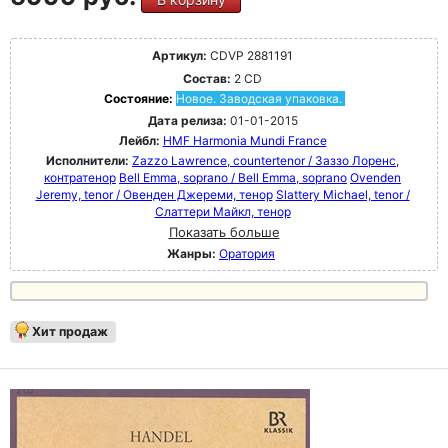
Артикул:
CDVP 2881191
Состав:
2 CD
Состояние:
Новое. Заводская упаковка.
Дата релиза:
01-01-2015
Лейбл:
HMF Harmonia Mundi France
Исполнители:
Zazzo Lawrence, countertenor / Заззо Лоренс,
контратенор
Bell Emma, soprano / Bell Emma, soprano
Ovenden
Jeremy, tenor / Овенден Джереми, тенор
Slattery Michael, tenor /
Слаттери Майкл, тенор
Показать больше
Жанры:
Оратория
Хит продаж