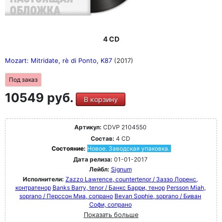
4 CD
Mozart: Mitridate, rè di Ponto, K87
(2017)
Под заказ
10549 руб.
В корзину
Артикул:
CDVP 2104550
Состав:
4 CD
Состояние:
Новое. Заводская упаковка.
Дата релиза:
01-01-2017
Лейбл:
Signum
Исполнители:
Zazzo Lawrence, countertenor / Заззо Лоренс,
контратенор
Banks Barry, tenor / Банкс Барри, тенор
Persson Miah,
soprano / Перссон Миа, сопрано
Bevan Sophie, soprano / Биван
Софи, сопрано
Показать больше