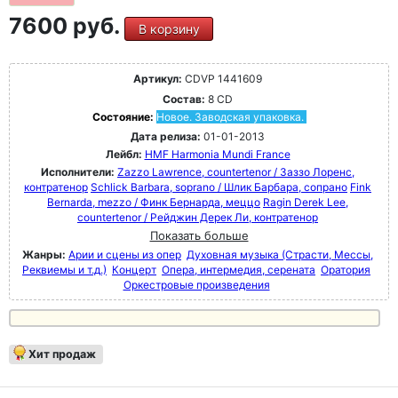
7600 руб.
В корзину
Артикул:
CDVP 1441609
Состав:
8 CD
Состояние:
Новое. Заводская упаковка.
Дата релиза:
01-01-2013
Лейбл:
HMF Harmonia Mundi France
Исполнители:
Zazzo Lawrence, countertenor / Заззо Лоренс,
контратенор
Schlick Barbara, soprano / Шлик Барбара, сопрано
Fink
Bernarda, mezzo / Финк Бернарда, меццо
Ragin Derek Lee,
countertenor / Рейджин Дерек Ли, контратенор
Показать больше
Жанры:
Арии и сцены из опер
Духовная музыка (Страсти, Мессы,
Реквиемы и т.д.)
Концерт
Опера, интермедия, серената
Оратория
Оркестровые произведения
Хит продаж