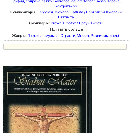
Грифид, сопрано
Zazzo Lawrence, countertenor / Заззо Лоренс,
контратенор
Композиторы:
Pergolesi, Giovanni Battista / Перголези Джовани
Баттиста
Дирижеры:
Brown Timothy / Браун Тимоти
Показать больше
Жанры:
Духовная музыка (Страсти, Мессы, Реквиемы и т.д.)