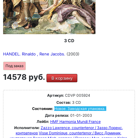
3 CD
HANDEL. Rinaldo , Rene Jacobs.
(2003)
Под заказ
14578 руб.
В корзину
Артикул:
CDVP 005924
Состав:
3 CD
Состояние:
Новое. Заводская упаковка.
Дата релиза:
01-01-2003
Лейбл:
HMF Harmonia Mundi France
Исполнители:
Zazzo Lawrence, countertenor / Заззо Лоренс,
контратенор
Visse Dominique, countertenor / Висс Доминик,