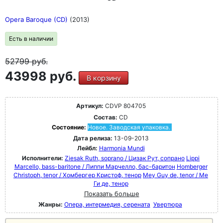
Opera Baroque (CD)
(2013)
Есть в наличии
52799
руб.
43998 руб.
В корзину
Артикул:
CDVP 804705
Состав:
CD
Состояние:
Новое. Заводская упаковка.
Дата релиза:
13-09-2013
Лейбл:
Harmonia Mundi
Исполнители:
Ziesak Ruth, soprano / Цизак Рут, сопрано
Lippi
Marcello, bass-baritone / Липпи Марчелло, бас-баритон
Homberger
Christoph, tenor / Хомбергер Кристоф, тенор
Mey Guy de, tenor / Ме
Ги де, тенор
Показать больше
Жанры:
Опера, интермедия, серената
Увертюра