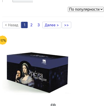
1
2
3
< Назад
Далее >
>>
-17%
CD