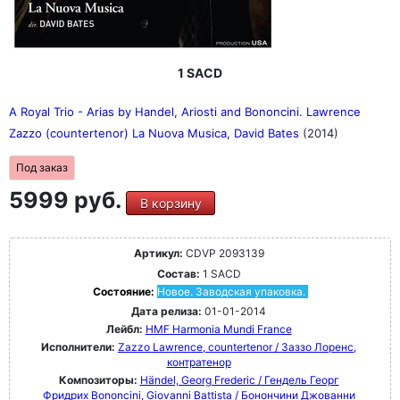
1 SACD
A Royal Trio - Arias by Handel, Ariosti and Bononcini. Lawrence
Zazzo (countertenor) La Nuova Musica, David Bates
(2014)
Под заказ
5999 руб.
В корзину
Артикул:
CDVP 2093139
Состав:
1 SACD
Состояние:
Новое. Заводская упаковка.
Дата релиза:
01-01-2014
Лейбл:
HMF Harmonia Mundi France
Исполнители:
Zazzo Lawrence, countertenor / Заззо Лоренс,
контратенор
Композиторы:
Händel, Georg Frederic / Гендель Георг
Фридрих
Bononcini, Giovanni Battista / Бонончини Джованни