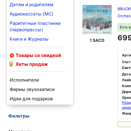
Детям и родителям
BRUCKN
Аудиокассеты (MC)
Orchest
Раритетные пластинки
Есть 
(первопрессы)
699
Книги и Журналы
1 SACD
Товары со скидкой
Арти
Сост
Хиты продаж
Сост
Дата
Исполнители
Лейб
Комп
Фирмы звукозаписи
Дир
Орк
Идеи для подарков
Рези
орке
Жан
Фильтры