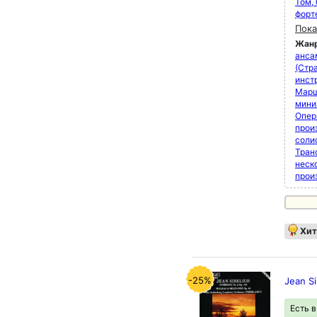
Том,
форт
Пока
Жан
анса
(Стра
инст
Марш
мини
Опер
прои
соли
Тран
неск
прои
Хит
-25%
Jean S
Есть 