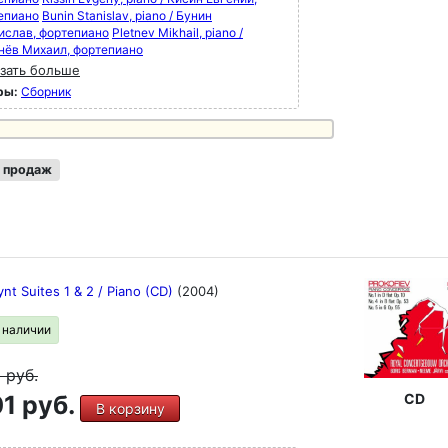
епиано
Bunin Stanislav, piano / Бунин
ислав, фортепиано
Pletnev Mikhail, piano /
нёв Михаил, фортепиано
зать больше
ры:
Сборник
 продаж
nt Suites 1 & 2 / Piano (CD)
(2004)
в наличии
9
руб.
1 руб.
CD
В корзину