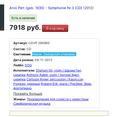
Arvo Pärt (geb. 1935) - Symphonie Nr.3 (CD)
(2012)
Есть в наличии
7918 руб.
В корзину
Артикул:
CDVP 294993
Состав:
CD
Состояние:
Новое. Заводская упаковка.
Дата релиза:
09-11-2012
Лейбл:
DGG
Исполнители:
Shaham Gil, violin / Шахам Гил,
скрипка
Anthony Adele, violin / Антони Эдел,
скрипка
Carlsson Roger, percussion / Карлссон
Роджер, ударные
Risberg Erik, piano / Рисберг Эрик,
фортепиано
Показать больше
Жанры:
Произведения для солиста с оркестром
Симфоническая музыка