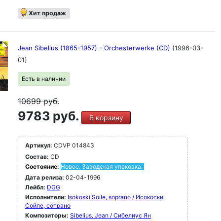
Хит продаж
Jean Sibelius (1865-1957) - Orchesterwerke (CD)
(1996-03-
01)
Есть в наличии
10699
руб.
9783 руб.
В корзину
Артикул:
CDVP 014843
Состав:
CD
Состояние:
Новое. Заводская упаковка.
Дата релиза:
02-04-1996
Лейбл:
DGG
Исполнители:
Isokoski Soile, soprano / Исокоски
Сойле, сопрано
Композиторы:
Sibelius, Jean / Сибелиус Ян