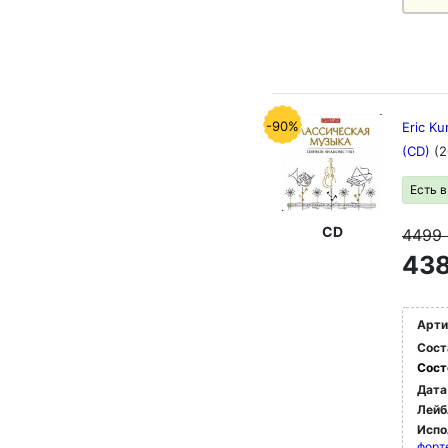
-90%
Eric Ku
(CD)
(2
Есть 
CD
4499
438
Арти
Сост
Сост
Дата
Лейб
Испо
форт