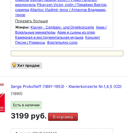
виолончель
Pikayzen Victor, violin / Пикайзен Виктор,
скрипка
Atlantov Vladimir, tenor / Атлантов Владимир,
тенор
Показать больше
Жанры:
Klavier-, Cembalo- und Orgelkonzerte
Арии /
Вокальные миниатюры
Арии и сцены из опер
Камерная и инструментальная музыка
Концерт
Песни / Романсы
Фортепьяно соло
Хит продаж
Serge Prokofieff (1891-1953) - Klavierkonzerte Nr.1,4,5 (CD)
(1990)
Есть в наличии
3199 руб.
В корзину