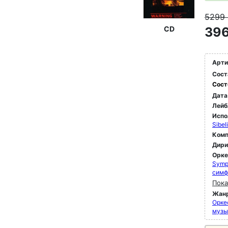
5299
CD
396
Арти
Сост
Сост
Дата
Лейб
Испо
Sibel
Комп
Дир
Орк
Symp
симф
Пока
Жан
Орке
музы