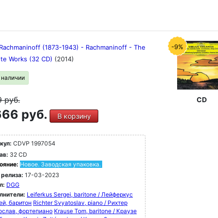
-9%
 Rachmaninoff (1873-1943) - Rachmaninoff - The
te Works (32 CD)
(2014)
в наличии
9
руб.
CD
66 руб.
В корзину
кул:
CDVP 1997054
ав:
32 CD
ояние:
Новое. Заводская упаковка.
 релиза:
17-03-2023
л:
DGG
лнители:
Leiferkus Sergei, baritone / Лейферкус
ей, баритон
Richter Svyatoslav, piano / Рихтер
ослав, фортепиано
Krause Tom, baritone / Краузе