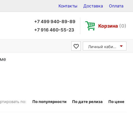
Контакты
Доставка
Оплата
+7 499 940-89-89
Корзина
(0)
+7 916 460-55-23
Личный кабинет
эме
ртировать по:
По популярности
По дате релиза
По цене