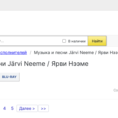
Найти
В наличии
исполнителей
Музыка и песни Järvi Neeme / Ярви Нэ
ни Järvi Neeme / Ярви Нээме
BLU-RAY
Со
4
5
Далее >
>>