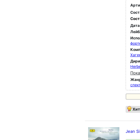
Арти
Сост
Сост
Дата
Лейб
Испо
форт
Комп
Хаге
Дир
Herbe
Пока
Жан
спек
Хит
Jean Si