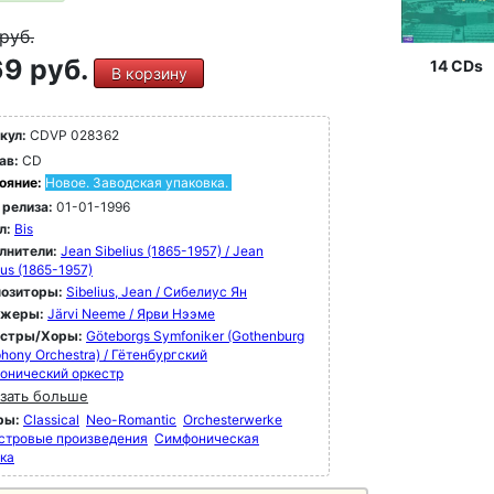
руб.
9 руб.
14 CDs
В корзину
кул:
CDVP 028362
ав:
CD
ояние:
Новое. Заводская упаковка.
 релиза:
01-01-1996
л:
Bis
лнители:
Jean Sibelius (1865-1957) / Jean
ius (1865-1957)
озиторы:
Sibelius, Jean / Сибелиус Ян
ижеры:
Järvi Neeme / Ярви Нээме
естры/Хоры:
Göteborgs Symfoniker (Gothenburg
hony Orchestra) / Гётенбургский
онический оркестр
зать больше
ры:
Classical
Neo-Romantic
Orchesterwerke
стровые произведения
Симфоническая
ка