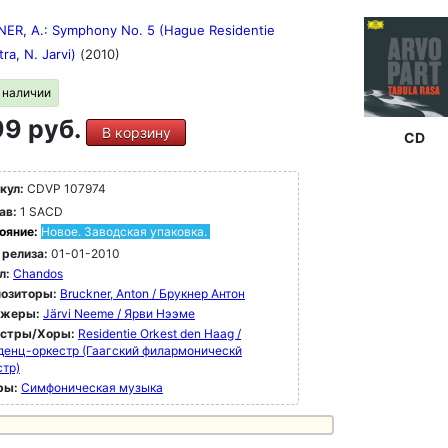
ER, A.: Symphony No. 5 (Hague Residentie
ra, N. Jarvi)
(2010)
в наличии
9 руб.
В корзину
CD
кул:
CDVP 107974
ав:
1 SACD
ояние:
Новое. Заводская упаковка.
 релиза:
01-01-2010
л:
Chandos
озиторы:
Bruckner, Anton / Брукнер Антон
ижеры:
Järvi Neeme / Ярви Нээме
естры/Хоры:
Residentie Orkest den Haag /
денц-оркестр (Гаагский филармоническй
стр)
ры:
Симфоническая музыка