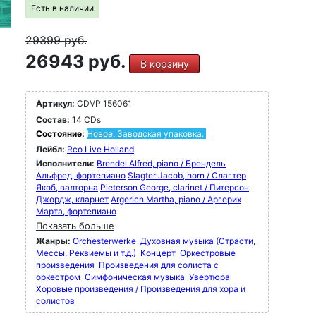
Есть в наличии
29399
руб.
26943 руб.
В корзину
Артикул:
CDVP 156061
Состав:
14 CDs
Состояние:
Новое. Заводская упаковка.
Лейбл:
Rco Live Holland
Исполнители:
Brendel Alfred, piano / Брендель
Альфред, фортепиано
Slagter Jacob, horn / Слагтер
Якоб, валторна
Pieterson George, clarinet / Питерсон
Джордж, кларнет
Argerich Martha, piano / Аргерих
Марта, фортепиано
Показать больше
Жанры:
Orchesterwerke
Духовная музыка (Страсти,
Мессы, Реквиемы и т.д.)
Концерт
Оркестровые
произведения
Произведения для солиста с
оркестром
Симфоническая музыка
Увертюра
Хоровые произведения / Произведения для хора и
солистов