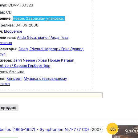
кул:
CDVP 160323
ав:
CD
ояние:
Новое. Заводская упаковка.
 релиза:
04-09-2000
л:
Eloquence
лнители:
Anda Géza, piano / Анда Геза,
епиано
озиторы:
Grieg, Edward Hagerup / Григ Эдвард
руп
ижеры:
Järvi Neeme / Ярви Нээме
Karajan
rt von / Караян Герберт фон
зать больше
ры:
Концерт
Музыка к театральному
таклю
 продаж
-8%
belius (1865-1957) - Symphonien Nr.1-7 (7 CD)
(2007)