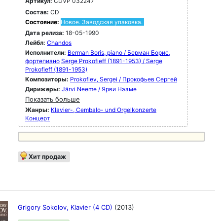
Артикул:
CDVP 032247
Состав:
CD
Состояние:
Новое. Заводская упаковка.
Дата релиза:
18-05-1990
Лейбл:
Chandos
Исполнители:
Berman Boris, piano / Берман Борис,
фортепиано
Serge Prokofieff (1891-1953) / Serge
Prokofieff (1891-1953)
Композиторы:
Prokofiev, Sergei / Прокофьев Сергей
Дирижеры:
Järvi Neeme / Ярви Нээме
Показать больше
Жанры:
Klavier-, Cembalo- und Orgelkonzerte
Концерт
Хит продаж
Grigory Sokolov, Klavier (4 CD)
(2013)