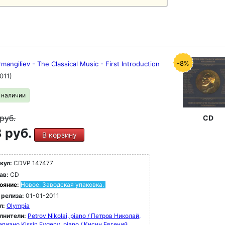
-8%
rmangiliev - The Classical Music - First Introduction
011)
в наличии
руб.
CD
 руб.
В корзину
кул:
CDVP 147477
ав:
CD
ояние:
Новое. Заводская упаковка.
 релиза:
01-01-2011
л:
Olympia
лнители:
Petrov Nikolai, piano / Петров Николай,
епиано
Kissin Evgeny, piano / Кисин Евгений,