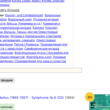
 баритон
Kocsis Zoltán, piano / Кочиш Зольтан,
епиано
зать больше
ры:
Klavier- und Cembalomusik
Вокальные
мбли
Вокальный цикл
Духовная музыка
сти, Мессы, Реквиемы и т.д.)
Камерная и
рументальная музыка
Кантата
Концерт
и, Вальсы, Танцы, другие Оркестровые
атюры
Музыка к театральному спектаклю
а, интермедия, серената
Оркестровые
зведения
Песни / Романсы
Произведения для
ста с оркестром
Симфоническая музыка
скрипции
Фортепьянные дуэты / Ансамбли для
ольких пианистов
Фортепьяно соло
Хоровые
зведения / Произведения для хора и солистов
 продаж
-8%
ibelius (1865-1957) - Symphonie Nr.6 (CD)
(1993)
в наличии