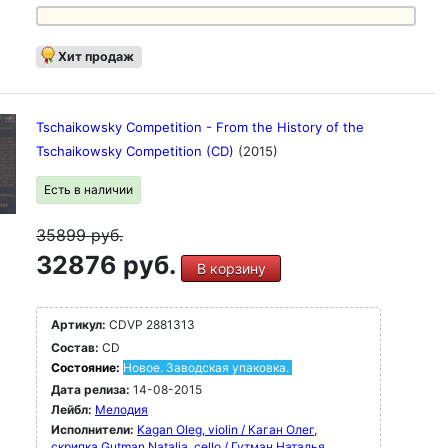
Хит продаж
Tschaikowsky Competition - From the History of the
Tschaikowsky Competition (CD)
(2015)
Есть в наличии
35899
руб.
32876 руб.
В корзину
Артикул:
CDVP 2881313
Состав:
CD
Состояние:
Новое. Заводская упаковка.
Дата релиза:
14-08-2015
Лейбл:
Мелодия
Исполнители:
Kagan Oleg, violin / Каган Oлег,
скрипка
Gutman Natalia, cello / Гутман Наталья,