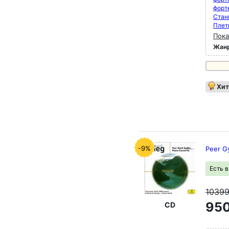
форт
Стан
Плет
Пока
Жан
Хит
-9%
Peer Gy
Есть 
1039
950
CD