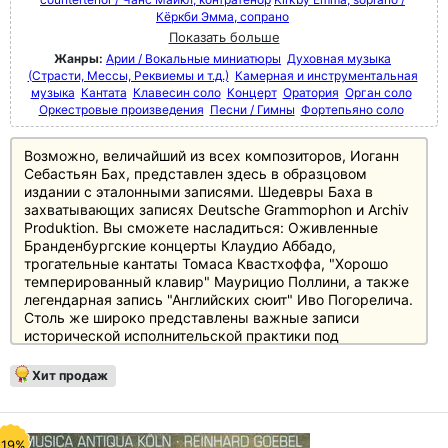
Кёркби Эмма, сопрано
Показать больше
Жанры:
Арии / Вокальные миниатюры
Духовная музыка
(Страсти, Мессы, Реквиемы и т.д.)
Камерная и инструментальная
музыка
Кантата
Клавесин соло
Концерт
Оратория
Орган соло
Оркестровые произведения
Песни / Гимны
Фортепьяно соло
Возможно, величайший из всех композиторов, Иоганн
Себастьян Бах, представлен здесь в образцовом
издании с эталонными записями. Шедевры Баха в
захватывающих записях Deutsche Grammophon и Archiv
Produktion. Вы сможете насладиться: Оживленные
Бранденбургские концерты Клаудио Аббадо,
трогательные кантаты Томаса Квастхоффа, "Хорошо
темперированный клавир" Маурицио Поллини, а также
легендарная запись "Английских сюит" Иво Погорелича.
Столь же широко представлены важные записи
исторической исполнительской практики под
управлением Джона Элиота Гардинера, Пола Маккриша
и Тревора Пиннока.
Хит продаж
Все без исключения области творчества Баха
представлены в высоко оцененных записях: Кантаты (в
том числе с Эммой Киркби и Кристофером Хогвудом),
"Das musikalische Opfer" (Musica Antiqua Köln / Reinhard
-19%