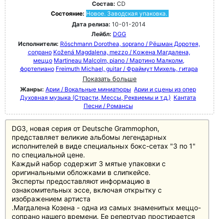
Состав:
CD
Состояние:
Новое. Заводская упаковка.
Дата релиза:
10-01-2014
Лейбл:
DGG
Исполнители:
Röschmann Dorothea, soprano / Рёшман Доротея,
сопрано
Kožená Magdalena, mezzo / Кожена Магдалена,
меццо
Martineau Malcolm, piano / Мартино Малколм,
фортепиано
Freimuth Michael, guitar / Фраймут Михель, гитара
Показать больше
Жанры:
Арии / Вокальные миниатюры
Арии и сцены из опер
Духовная музыка (Страсти, Мессы, Реквиемы и т.д.)
Кантата
Песни / Романсы
DG3, новая серия от Deutsche Grammophon,
представляет великие альбомы легендарных
исполнителей в виде специальных бокс-сетах "3 по 1"
по специальной цене.
Каждый набор содержит 3 мятые упаковки с
оригинальными обложками в слипкейсе.
Эксперты предоставляют информацию в
ознакомительных эссе, включая открытку с
изображением артиста
.Магдалена Козена - одна из самых знаменитых меццо-
сопрано нашего времени. Ее репертуар простирается