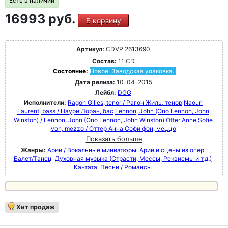
Есть в наличии
16993 руб.
В корзину
Артикул:
CDVP 2613690
Состав:
11 CD
Состояние:
Новое. Заводская упаковка.
Дата релиза:
10-04-2015
Лейбл:
DGG
Исполнители:
Ragon Gilles, tenor / Рагон Жиль, тенор
Naouri
Laurent, bass / Наури Лоран, бас
Lennon, John (Ono Lennon, John
Winston) / Lennon, John (Ono Lennon, John Winston)
Otter Anne Sofie
von, mezzo / Оттер Анна Софи фон, меццо
Показать больше
Жанры:
Арии / Вокальные миниатюры
Арии и сцены из опер
Балет/Танец
Духовная музыка (Страсти, Мессы, Реквиемы и т.д.)
Кантата
Песни / Романсы
Хит продаж