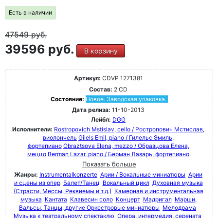
Есть в наличии
47549
руб.
39596 руб.
В корзину
Артикул:
CDVP 1271381
Состав:
2 CD
Состояние:
Новое. Заводская упаковка.
Дата релиза:
11-10-2013
Лейбл:
DGG
Исполнители:
Rostropovich Mstislav, cello / Ростропович Мстислав,
виолончель
Gilels Emil, piano / Гилельс Эмиль,
фортепиано
Obraztsova Elena, mezzo / Образцова Елена,
меццо
Berman Lazar, piano / Берман Лазарь, фортепиано
Показать больше
Жанры:
Instrumentalkonzerte
Арии / Вокальные миниатюры
Арии
и сцены из опер
Балет/Танец
Вокальный цикл
Духовная музыка
(Страсти, Мессы, Реквиемы и т.д.)
Камерная и инструментальная
музыка
Кантата
Клавесин соло
Концерт
Мадригал
Марши,
Вальсы, Танцы, другие Оркестровые миниатюры
Мелодрама
Музыка к театральному спектаклю
Опера, интермедия, серената