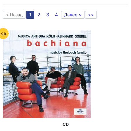
1
2
3
4
< Назад
Далее >
>>
-9%
CD