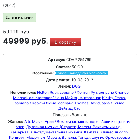
(2012)
Есть в наличии
59999
руб.
49999 руб.
В корзину
Артикул:
CDVP 254769
Состав:
50 CD
Состояние:
Новое. Заводская упаковка.
Дата релиза:
10-08-2012
Лейбл:
DGG
Исполнители:
Holton Ruth, soprano / Холтон Рут, сопрано
Chance
Michael, countertenor / Чанс Майкл, контратенор
Kirkby Emma,
soprano / Кёркби Эмма, сопрано
Thomas David, bass / Томас
Дейвид, бас
Показать больше
Жанры:
Alte Musik
Арии / Вокальные миниатюры
Арии и сцены из
опер
Духовная музыка (Страсти, Мессы, Реквиемы и т.д.)
Камерная и инструментальная музыка
Кантата
Клавесин соло
Концерт
Мадригал
Марши, Вальсы, Танцы, другие Оркестровые