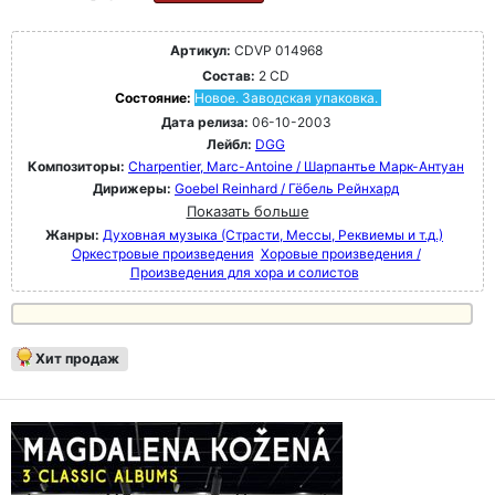
Артикул:
CDVP 014968
Состав:
2 CD
Состояние:
Новое. Заводская упаковка.
Дата релиза:
06-10-2003
Лейбл:
DGG
Композиторы:
Charpentier, Marc-Antoine / Шарпантье Марк-Антуан
Дирижеры:
Goebel Reinhard / Гёбель Рейнхард
Показать больше
Жанры:
Духовная музыка (Страсти, Мессы, Реквиемы и т.д.)
Оркестровые произведения
Хоровые произведения /
Произведения для хора и солистов
Хит продаж