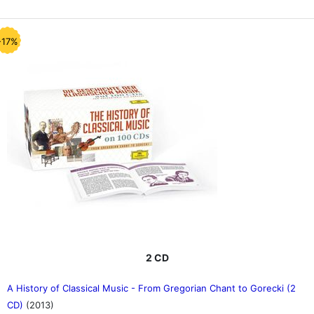
-17%
2 CD
A History of Classical Music - From Gregorian Chant to Gorecki (2
CD)
(2013)