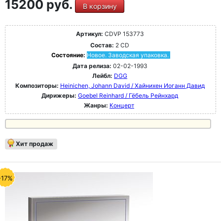
15200 руб.
В корзину
Артикул:
CDVP 153773
Состав:
2 CD
Состояние:
Новое. Заводская упаковка.
Дата релиза:
02-02-1993
Лейбл:
DGG
Композиторы:
Heinichen, Johann David / Хайнихен Иоганн Давид
Дирижеры:
Goebel Reinhard / Гёбель Рейнхард
Жанры:
Концерт
Хит продаж
-17%