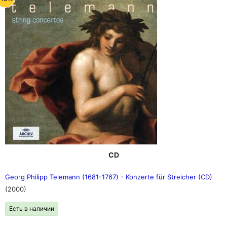
Goebel), "Die Kunst der Fuge" (Pierre-Laurent Aimard), St
John Passion + Рождественская оратория (Джон Эллиот
Градинер), "Страсти по Матфею" (Пол Маккриш), сюиты
для виолончели (Пьер Фурнье), сонаты и партиты для
скрипки (Натан Мильштейн), органные произведения
(Хельмут Вальха, Карл Рихтер, Саймон Престон), арии
(Кэтлин Бэттл), сюиты для виолончели (Миша Майский /
Марта Аргерих) и многое другое.
"Его следует называть не Бахом, а морем!" (Бетховен)
CD
Georg Philipp Telemann (1681-1767) - Konzerte für Streicher (CD)
(2000)
Есть в наличии