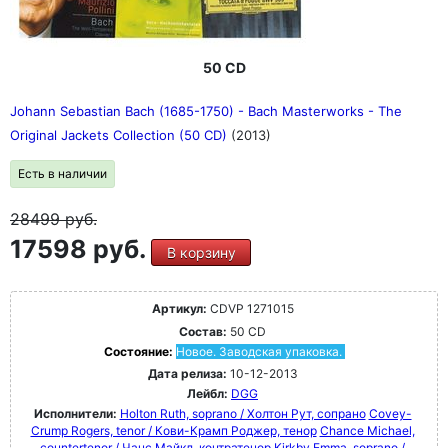
50 CD
Johann Sebastian Bach (1685-1750) - Bach Masterworks - The
Original Jackets Collection (50 CD)
(2013)
Есть в наличии
28499
руб.
17598 руб.
В корзину
Артикул:
CDVP 1271015
Состав:
50 CD
Состояние:
Новое. Заводская упаковка.
Дата релиза:
10-12-2013
Лейбл:
DGG
Исполнители:
Holton Ruth, soprano / Холтон Рут, сопрано
Covey-
Crump Rogers, tenor / Кови-Крамп Роджер, тенор
Chance Michael,
countertenor / Чанс Майкл, контратенор
Kirkby Emma, soprano /