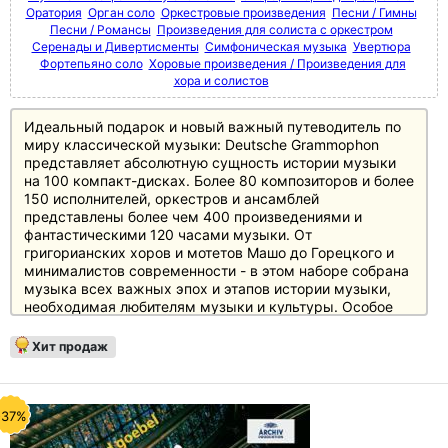
Оратория
Орган соло
Оркестровые произведения
Песни / Гимны
Песни / Романсы
Произведения для солиста с оркестром
Серенады и Дивертисменты
Симфоническая музыка
Увертюра
Фортепьяно соло
Хоровые произведения / Произведения для
хора и солистов
Идеальный подарок и новый важный путеводитель по
миру классической музыки: Deutsche Grammophon
представляет абсолютную сущность истории музыки
на 100 компакт-дисках. Более 80 композиторов и более
150 исполнителей, оркестров и ансамблей
представлены более чем 400 произведениями и
фантастическими 120 часами музыки. От
григорианских хоров и мотетов Машо до Горецкого и
минималистов современности - в этом наборе собрана
музыка всех важных эпох и этапов истории музыки,
необходимая любителям музыки и культуры. Особое
внимание уделено основному репертуару с великими
классиками и романтиками, а также XX веку, который
Хит продаж
представлен в боксе не менее чем 20 дисками.
Источником информации служит 250-страничный
полноцветный буклет с новым эссе британского автора
и музыкального критика Джереми Николаса, а также
-37%
краткими биографическими сведениями и