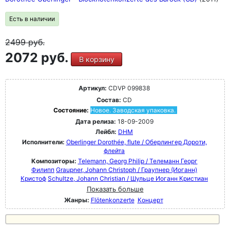
Есть в наличии
2499
руб.
2072 руб.
В корзину
Артикул:
CDVP 099838
Состав:
CD
Состояние:
Новое. Заводская упаковка.
Дата релиза:
18-09-2009
Лейбл:
DHM
Исполнители:
Oberlinger Dorothée, flute / Оберлингер Дороти,
флейта
Композиторы:
Telemann, Georg Philip / Телеманн Георг
Филипп
Graupner, Johann Christoph / Граупнер (Иоганн)
Кристоф
Schultze, Johann Christian / Шульце Иоганн Кристиан
Показать больше
Жанры:
Flötenkonzerte
Концерт