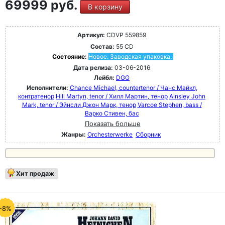
69999 руб.
В корзину
Артикул:
CDVP 559859
Состав:
55 CD
Состояние:
Новое. Заводская упаковка.
Дата релиза:
03-06-2016
Лейбл:
DGG
Исполнители:
Chance Michael, countertenor / Чанс Майкл,
контратенор
Hill Martyn, tenor / Хилл Мартин, тенор
Ainsley John
Mark, tenor / Эйнсли Джон Марк, тенор
Varcoe Stephen, bass /
Варко Стивен, бас
Показать больше
Жанры:
Orchesterwerke
Сборник
Хит продаж
-8%