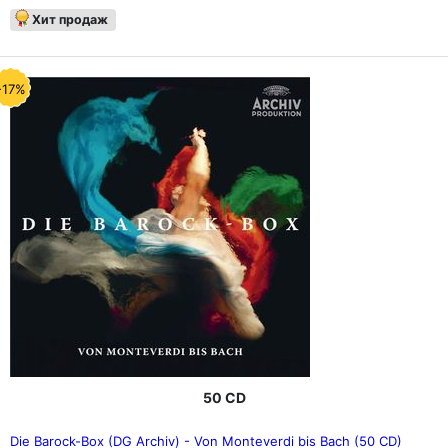
Хит продаж
-17%
50 CD
Die Barock-Box (DG Archiv) - Von Monteverdi bis Bach (50 CD)