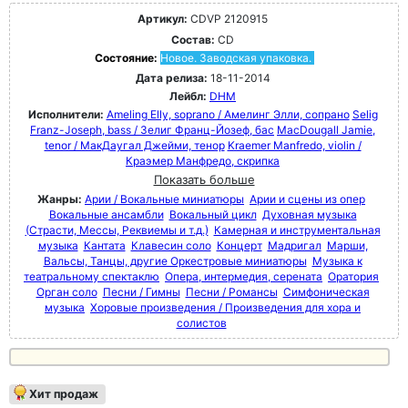
Артикул:
CDVP 2120915
Состав:
CD
Состояние:
Новое. Заводская упаковка.
Дата релиза:
18-11-2014
Лейбл:
DHM
Исполнители:
Ameling Elly, soprano / Амелинг Элли, сопрано
Selig
Franz-Joseph, bass / Зелиг Франц-Йозеф, бас
MacDougall Jamie,
tenor / МакДаугал Джейми, тенор
Kraemer Manfredo, violin /
Краэмер Манфредо, скрипка
Показать больше
Жанры:
Арии / Вокальные миниатюры
Арии и сцены из опер
Вокальные ансамбли
Вокальный цикл
Духовная музыка
(Страсти, Мессы, Реквиемы и т.д.)
Камерная и инструментальная
музыка
Кантата
Клавесин соло
Концерт
Мадригал
Марши,
Вальсы, Танцы, другие Оркестровые миниатюры
Музыка к
театральному спектаклю
Опера, интермедия, серената
Оратория
Орган соло
Песни / Гимны
Песни / Романсы
Симфоническая
музыка
Хоровые произведения / Произведения для хора и
солистов
Хит продаж