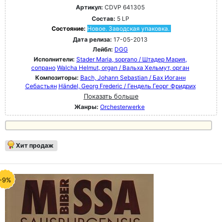
Артикул:
CDVP 641305
Состав:
5 LP
Состояние:
Новое. Заводская упаковка.
Дата релиза:
17-05-2013
Лейбл:
DGG
Исполнители:
Stader Maria, soprano / Штадер Мария,
сопрано
Walcha Helmut, organ / Вальха Хельмут, орган
Композиторы:
Bach, Johann Sebastian / Бах Иоганн
Себастьян
Händel, Georg Frederic / Гендель Георг Фридрих
Показать больше
Жанры:
Orchesterwerke
Хит продаж
-9%