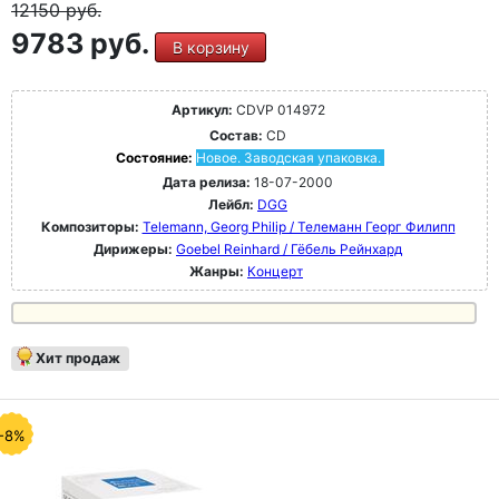
12150
руб.
9783 руб.
В корзину
Артикул:
CDVP 014972
Состав:
CD
Состояние:
Новое. Заводская упаковка.
Дата релиза:
18-07-2000
Лейбл:
DGG
Композиторы:
Telemann, Georg Philip / Телеманн Георг Филипп
Дирижеры:
Goebel Reinhard / Гёбель Рейнхард
Жанры:
Концерт
Хит продаж
-8%