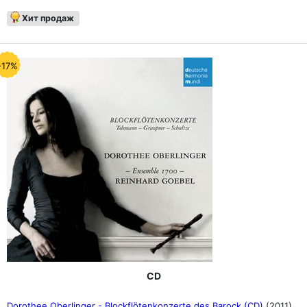
Хит продаж
-17%
CD
Dorothee Oberlinger - Blockflötenkonzerte des Barock (CD)
(2011)