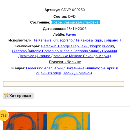
Артикул:
CDVP 009250
Состав:
DVD
Состояние:
Новое. Заводская упаковка.
Дата релиза:
13-11-2006
Лейбл:
Faveo
Исполнители:
Te Kanawa Kiri, soprano / Те Канова Кири, сопрано
/
Композиторы:
Gershwin, George / Гершвин Джорж
Puccini,
Giacomo (Antonio Domenico Michele Secondo Maria) / Пуччини
Джакомо (Антонио Доменико Микеле Секондо Мария)
Показать больше
Жанры:
Lieder und Arien
Арии / Вокальные миниатюры
Арии и
сцены из опер
Песни / Романсы
Хит продаж
-71%