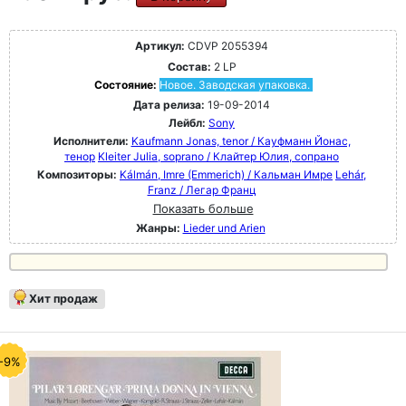
Артикул:
CDVP 2055394
Состав:
2 LP
Состояние:
Новое. Заводская упаковка.
Дата релиза:
19-09-2014
Лейбл:
Sony
Исполнители:
Kaufmann Jonas, tenor / Кауфманн Йонас,
тенор
Kleiter Julia, soprano / Клайтер Юлия, сопрано
Композиторы:
Kálmán, Imre (Emmerich) / Кальман Имре
Lehár,
Franz / Легар Франц
Показать больше
Жанры:
Lieder und Arien
Хит продаж
-9%