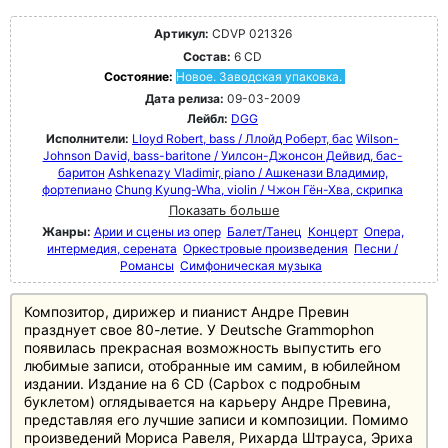
Артикул:
CDVP 021326
Состав:
6 CD
Состояние:
Новое. Заводская упаковка.
Дата релиза:
09-03-2009
Лейбл:
DGG
Исполнители:
Lloyd Robert, bass / Ллойд Роберт, бас
Wilson-
Johnson David, bass-baritone / Уилсон-Джонсон Дейвид, бас-
баритон
Ashkenazy Vladimir, piano / Ашкенази Владимир,
фортепиано
Chung Kyung-Wha, violin / Чжон Гён-Хва, скрипка
Показать больше
Жанры:
Арии и сцены из опер
Балет/Танец
Концерт
Опера,
интермедия, серената
Оркестровые произведения
Песни /
Романсы
Симфоническая музыка
Композитор, дирижер и пианист Андре Превин
празднует свое 80-летие. У Deutsche Grammophon
появилась прекрасная возможность выпустить его
любимые записи, отобранные им самим, в юбилейном
издании. Издание на 6 CD (Capbox с подробным
буклетом) оглядывается на карьеру Андре Превина,
представляя его лучшие записи и композиции. Помимо
произведений Мориса Равеля, Рихарда Штрауса, Эриха