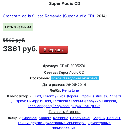
Super Audio CD
Orchestre de la Suisse Romande (Super Audio CD)
(2014)
Есть в наличии
5599
руб.
3861 руб.
В корзину
Артикул:
CDVP 2005270
Состав:
Super Audio CD
Состояние:
Новое. Заводская упаковка.
Дата релиза:
26-05-2014
Лейбл:
Pentatone
Композиторы:
Liszt, Ferenz / Лист Ференц (Франц)
Strauss, Richard
/ Штраус Рихард
Busoni, Ferruccio / Бузони Ферруччо
Korngold,
Erich Wolfgang / Корнгольд Эрих Вольфганг
Показать больше
Жанры:
Classical
Modern
Romantic
Балет/Танец
Марши, Вальсы,
Танцы, другие Оркестровые миниатюры
Оркестровые
произведения