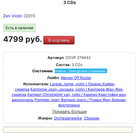
3 CDs
Zen Violin
(2011)
Есть в наличии
4799 руб.
В корзину
Артикул:
CDVP 279442
Состав:
3 CDs
Состояние:
Новое. Заводская упаковка.
Лейбл:
Warner Off Roster
Исполнители:
Laredo Jaime, violin / Ларедо Хайме,
скрипка
Kantorow Jean-Jacques, violin / Канторов Жан-Жак,
скрипка
Kampen Christopher van, cello / Кампен Кристофер ван,
виолончель
Pommier Jean-Bernard, piano / Помье Жан-Бернар,
фортепиано
Показать больше
Жанры:
Orchesterwerke
Сборник