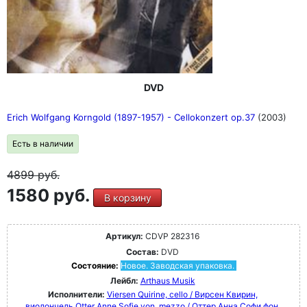
DVD
Erich Wolfgang Korngold (1897-1957) - Cellokonzert op.37
(2003)
Есть в наличии
4899
руб.
1580 руб.
В корзину
Артикул:
CDVP 282316
Состав:
DVD
Состояние:
Новое. Заводская упаковка.
Лейбл:
Arthaus Musik
Исполнители:
Viersen Quirine, cello / Вирсен Квирин,
виолончель
Otter Anne Sofie von, mezzo / Оттер Анна Софи фон,