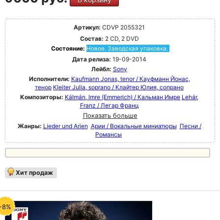
Артикул:
CDVP 2055321
Состав:
2 CD, 2 DVD
Состояние:
Новое. Заводская упаковка.
Дата релиза:
19-09-2014
Лейбл:
Sony
Исполнители:
Kaufmann Jonas, tenor / Кауфманн Йонас,
тенор
Kleiter Julia, soprano / Клайтер Юлия, сопрано
Композиторы:
Kálmán, Imre (Emmerich) / Кальман Имре
Lehár,
Franz / Легар Франц
Показать больше
Жанры:
Lieder und Arien
Арии / Вокальные миниатюры
Песни /
Романсы
Хит продаж
-8%