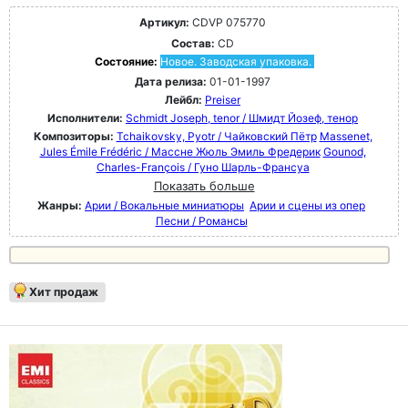
Артикул:
CDVP 075770
Состав:
CD
Состояние:
Новое. Заводская упаковка.
Дата релиза:
01-01-1997
Лейбл:
Preiser
Исполнители:
Schmidt Joseph, tenor / Шмидт Йозеф, тенор
Композиторы:
Tchaikovsky, Pyotr / Чайковский Пётр
Massenet,
Jules Émile Frédéric / Массне Жюль Эмиль Фредерик
Gounod,
Charles-François / Гуно Шарль-Франсуа
Показать больше
Жанры:
Арии / Вокальные миниатюры
Арии и сцены из опер
Песни / Романсы
Хит продаж