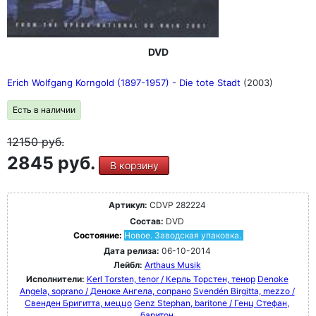
DVD
Erich Wolfgang Korngold (1897-1957) - Die tote Stadt
(2003)
Есть в наличии
12150
руб.
2845 руб.
В корзину
Артикул:
CDVP 282224
Состав:
DVD
Состояние:
Новое. Заводская упаковка.
Дата релиза:
06-10-2014
Лейбл:
Arthaus Musik
Исполнители:
Kerl Torsten, tenor / Керль Торстен, тенор
Denoke
Angela, soprano / Деноке Ангела, сопрано
Svendén Birgitta, mezzo /
Свенден Бригитта, меццо
Genz Stephan, baritone / Генц Стефан,
баритон