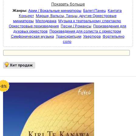
Показать больше
Жанры:
Арии / Вокальные миниатюры
Балет/Танец
Кантата
Концерт
Марши, Вальсы, Танцы, другие Оркестровые
миниатюры
Мелодрама
Музыка к театральному спектаклю
Оркестровые произведения
Песни / Романсы
Произведения для
духовых оркестров
Произведения для солиста с оркестром
Симфоническая музыка
Транскрипции
Увертюра
Фортепьяно
соло
Хит продаж
-8%