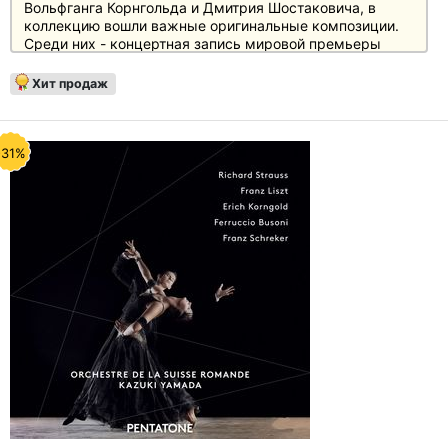
Вольфганга Корнгольда и Дмитрия Шостаковича, в
коллекцию вошли важные оригинальные композиции.
Среди них - концертная запись мировой премьеры
двойного концерта Андре Превина для скрипки (Анне-
Софи Муттер) и контрабаса (Роман Патколо) и его
Хит продаж
фортепианного концерта с солистом Владимиром
Ашкенази. Рене Флеминг исполняет трогательную
финальную арию Бланш Дюбуа "Морской воздух" из
оперы Превена "Трамвай "Желание" и "Три песни
-31%
Дикинсона".