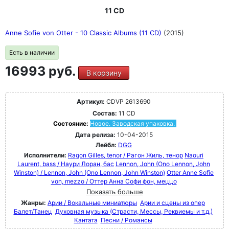
11 CD
Anne Sofie von Otter - 10 Classic Albums (11 CD)
(2015)
Есть в наличии
16993 руб.
В корзину
Артикул:
CDVP 2613690
Состав:
11 CD
Состояние:
Новое. Заводская упаковка.
Дата релиза:
10-04-2015
Лейбл:
DGG
Исполнители:
Ragon Gilles, tenor / Рагон Жиль, тенор
Naouri
Laurent, bass / Наури Лоран, бас
Lennon, John (Ono Lennon, John
Winston) / Lennon, John (Ono Lennon, John Winston)
Otter Anne Sofie
von, mezzo / Оттер Анна Софи фон, меццо
Показать больше
Жанры:
Арии / Вокальные миниатюры
Арии и сцены из опер
Балет/Танец
Духовная музыка (Страсти, Мессы, Реквиемы и т.д.)
Кантата
Песни / Романсы