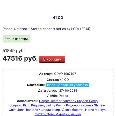
41 CD
Phase 4 stereo - Stereo concert series (41 CD)
(2014)
Есть в наличии
51849
руб.
47516 руб.
В корзину
Артикул:
CDVP 1997107
Состав:
41 CD
Состояние:
Новое. Заводская упаковка.
Дата релиза:
27-10-2014
Лейбл:
Decca
Исполнители:
Harper Heather, soprano / Харпер Хитер,
сопрано
Ricci Ruggiero, violin / Риччи Руджеро, скрипка
Shirley-
Quirk John, baritone / Ширли-Куирк Джон, баритон
Horne Marilyn,
mezzo / Хорн Мэрилин, меццо