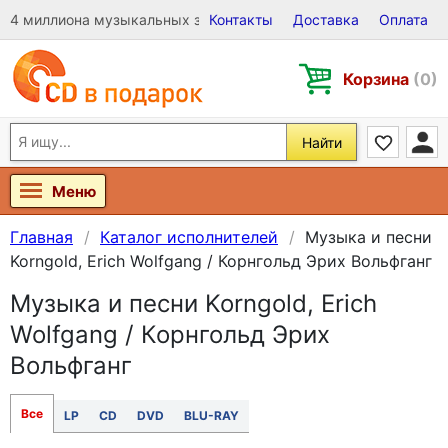
4 миллиона музыкальных записей на Виниле, CD и DVD
Контакты
Доставка
Оплата
Корзина
(0)
Найти
Меню
Главная
Каталог исполнителей
Музыка и песни
Korngold, Erich Wolfgang / Корнгольд Эрих Вольфганг
Музыка и песни Korngold, Erich
Wolfgang / Корнгольд Эрих
Вольфганг
Все
LP
CD
DVD
BLU-RAY