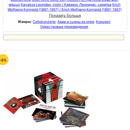
меццо
Kavakos Leonidas, violin / Кавакос Леонидас, скрипка
Erich
Wolfgang Korngold (1897-1957) / Erich Wolfgang Korngold (1897-1957)
Показать больше
Жанры:
Cellokonzerte
Арии и сцены из опер
Концерт
Оркестровые произведения
-8%