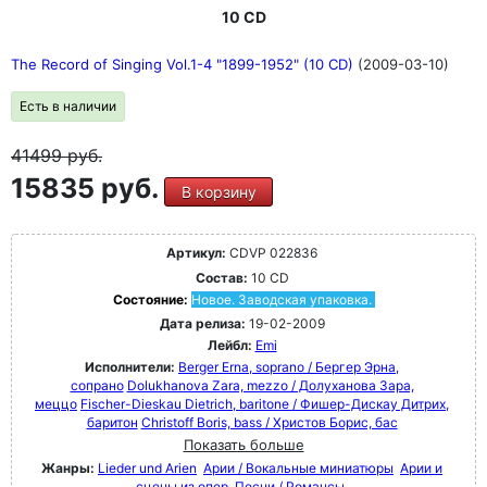
10 CD
The Record of Singing Vol.1-4 "1899-1952" (10 CD)
(2009-03-10)
Есть в наличии
41499
руб.
15835 руб.
В корзину
Артикул:
CDVP 022836
Состав:
10 CD
Состояние:
Новое. Заводская упаковка.
Дата релиза:
19-02-2009
Лейбл:
Emi
Исполнители:
Berger Erna, soprano / Бергер Эрна,
сопрано
Dolukhanova Zara, mezzo / Долуханова Зара,
меццо
Fischer-Dieskau Dietrich, baritone / Фишер-Дискау Дитрих,
баритон
Christoff Boris, bass / Христов Борис, бас
Показать больше
Жанры:
Lieder und Arien
Арии / Вокальные миниатюры
Арии и
сцены из опер
Песни / Романсы