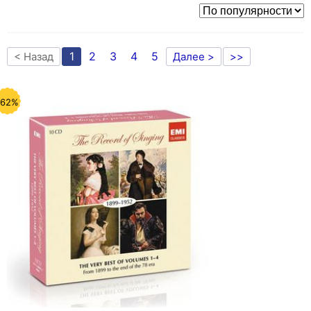
1
2
3
4
5
< Назад
Далее >
>>
-62%