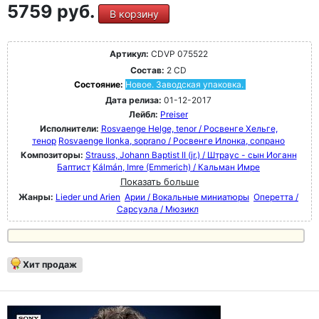
5759 руб.
В корзину
Артикул:
CDVP 075522
Состав:
2 CD
Состояние:
Новое. Заводская упаковка.
Дата релиза:
01-12-2017
Лейбл:
Preiser
Исполнители:
Rosvaenge Helge, tenor / Росвенге Хельге,
тенор
Rosvaenge Ilonka, soprano / Росвенге Илонка, сопрано
Композиторы:
Strauss, Johann Baptist II (jr.) / Штраус - сын Иоганн
Баптист
Kálmán, Imre (Emmerich) / Кальман Имре
Показать больше
Жанры:
Lieder und Arien
Арии / Вокальные миниатюры
Оперетта /
Сарсуэла / Мюзикл
Хит продаж