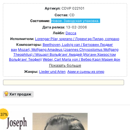
Артикул:
CDVP 022101
Состав:
CD
Состояние:
Новое. Заводская упаковка.
Дата релиза:
13-02-2006
Лейбл:
Decca
Исполнители:
Lorengar Pilar, soprano / Лоренгар Пилар, сопрано
Композиторы:
Beethoven, Ludvig van / Бетховен Людвиг
ван
Mozart, Wolfgang Amadeus (Joannes Chrysostomus Wolfgang
Theophilus) / Моцарт Вольфганг Амадей (Иоганн Хризостом
Вольфганг Теофил)
Weber, Carl Maria von / Вебер Карл Мария фон
Показать больше
Жанры:
Lieder und Arien
Арии и сцены из опер
Хит продаж
-37%