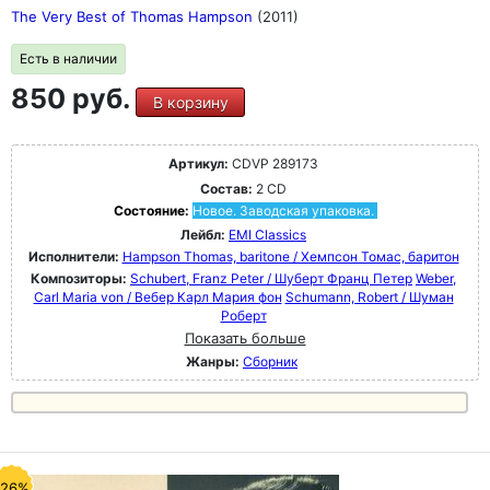
The Very Best of Thomas Hampson
(2011)
Есть в наличии
850 руб.
В корзину
Артикул:
CDVP 289173
Состав:
2 CD
Состояние:
Новое. Заводская упаковка.
Лейбл:
EMI Classics
Исполнители:
Hampson Thomas, baritone / Хемпсон Томас, баритон
Композиторы:
Schubert, Franz Peter / Шуберт Франц Петер
Weber,
Carl Maria von / Вебер Карл Мария фон
Schumann, Robert / Шуман
Роберт
Показать больше
Жанры:
Сборник
-26%