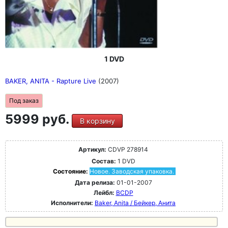
1 DVD
BAKER, ANITA - Rapture Live
(2007)
Под заказ
5999 руб.
В корзину
Артикул:
CDVP 278914
Состав:
1 DVD
Состояние:
Новое. Заводская упаковка.
Дата релиза:
01-01-2007
Лейбл:
BCDP
Исполнители:
Baker, Anita / Бейкер, Анита