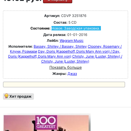
Артикул:
CDVP 3251876
Состав:
5 CD
Состояние:
Новое. Заводская упаковка.
Дата релиза:
01-01-2016
Лейбл:
Wagram Music
Исполнители:
Bassey, Shirley / Bassey, Shirley
Clooney, Rosemary /
Клуни, Розмари
Day, Doris (Kappelhoff, Doris Mary Ann von) / Day,
Doris (Kappelhoff, Doris Mary Ann von)
Christy, June (Luster, Shirley) /
Christy, June (Luster, Shirley)
Показать больше
Жанры:
Джаз
Хит продаж