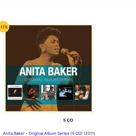
-17%
5 CD
Anita Baker - Original Album Series (5 CD)
(2011)