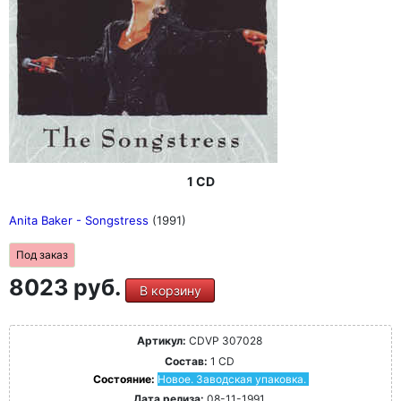
1 CD
Anita Baker - Songstress
(1991)
Под заказ
8023 руб.
В корзину
Артикул:
CDVP 307028
Состав:
1 CD
Состояние:
Новое. Заводская упаковка.
Дата релиза:
08-11-1991