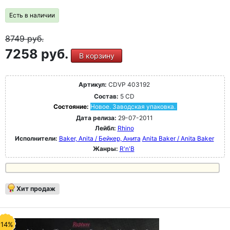
Есть в наличии
8749
руб.
7258 руб.
В корзину
Артикул:
CDVP 403192
Состав:
5 CD
Состояние:
Новое. Заводская упаковка.
Дата релиза:
29-07-2011
Лейбл:
Rhino
Исполнители:
Baker, Anita / Бейкер, Анита
Anita Baker / Anita Baker
Жанры:
R'n'B
Хит продаж
-14%