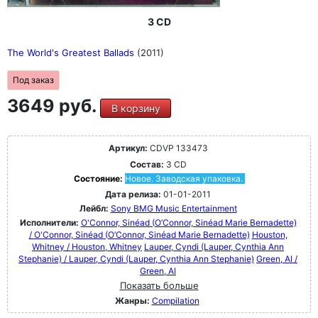
3 CD
The World's Greatest Ballads
(2011)
Под заказ
3649 руб.
В корзину
Артикул:
CDVP 133473
Состав:
3 CD
Состояние:
Новое. Заводская упаковка.
Дата релиза:
01-01-2011
Лейбл:
Sony BMG Music Entertainment
Исполнители:
O'Connor, Sinéad (O’Connor, Sinéad Marie Bernadette)
/ O'Connor, Sinéad (O’Connor, Sinéad Marie Bernadette)
Houston,
Whitney / Houston, Whitney
Lauper, Cyndi (Lauper, Cynthia Ann
Stephanie) / Lauper, Cyndi (Lauper, Cynthia Ann Stephanie)
Green, Al /
Green, Al
Показать больше
Жанры:
Compilation