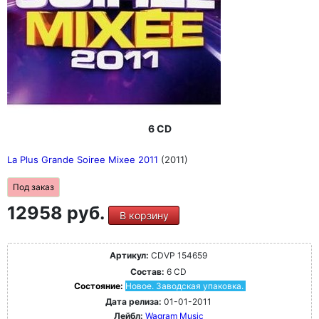
6 CD
La Plus Grande Soiree Mixee 2011
(2011)
Под заказ
12958 руб.
В корзину
Артикул:
CDVP 154659
Состав:
6 CD
Состояние:
Новое. Заводская упаковка.
Дата релиза:
01-01-2011
Лейбл:
Wagram Music