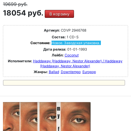
19699
руб.
18054 руб.
В корзину
Артикул:
CDVP 2946768
Состав:
1 CD-S
Состояние:
Новое. Заводская упаковка.
Дата релиза:
01-01-1993
Лейбл:
Coconut
Исполнители:
Haddaway (Haddaway, Nestor Alexander) / Haddaway
(Haddaway, Nestor Alexander)
Жанры:
Ballad
Downtempo
Europop