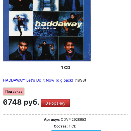
1 CD
HADDAWAY: Let's Do It Now (digipack)
(1998)
Под заказ
6748 руб.
В корзину
Артикул:
CDVP 2928653
Состав:
1 CD