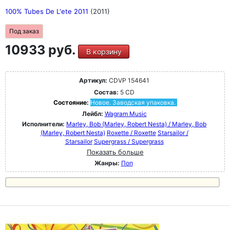
100% Tubes De L'ete 2011
(2011)
Под заказ
10933 руб.
В корзину
Артикул:
CDVP 154641
Состав:
5 CD
Состояние:
Новое. Заводская упаковка.
Лейбл:
Wagram Music
Исполнители:
Marley, Bob (Marley, Robert Nesta) / Marley, Bob
(Marley, Robert Nesta)
Roxette / Roxette
Starsailor /
Starsailor
Supergrass / Supergrass
Показать больше
Жанры:
Поп