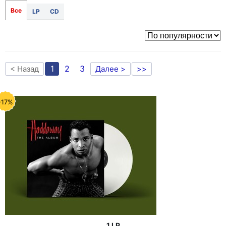
Все
LP
CD
1
2
3
< Назад
Далее >
>>
-17%
1 LP