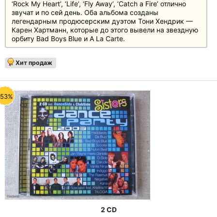
‘Rock My Heart’, ‘Life’, ‘Fly Away’, ‘Catch a Fire’ отлично
звучат и по сей день. Оба альбома созданы
легендарным продюсерским дуэтом Тони Хендрик —
Карен Хартманн, которые до этого вывели на звездную
орбиту Bad Boys Blue и A La Carte.
Хит продаж
-53%
2 CD