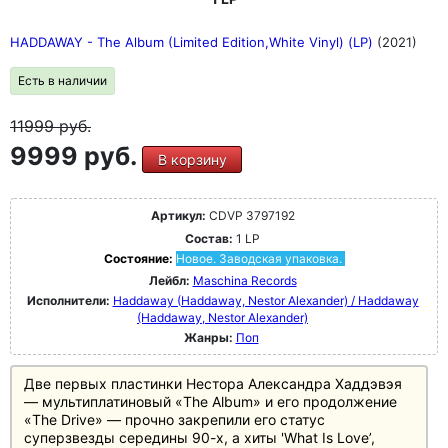
HADDAWAY - The Album (Limited Edition,White Vinyl) (LP)
(2021)
Есть в наличии
11999
руб.
9999 руб.
В корзину
Артикул:
CDVP 3797192
Состав:
1 LP
Состояние:
Новое. Заводская упаковка.
Лейбл:
Maschina Records
Исполнители:
Haddaway (Haddaway, Nestor Alexander) / Haddaway
(Haddaway, Nestor Alexander)
Жанры:
Поп
Две первых пластинки Нестора Александра Хаддэвэя
— мультиплатиновый «The Album» и его продолжение
«The Drive» — прочно закрепили его статус
суперзвезды середины 90-х, а хиты 'What Is Love’,