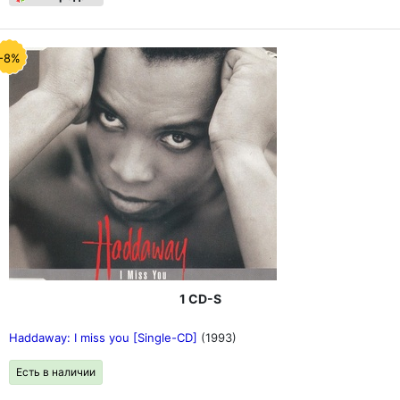
-8%
1 CD-S
Haddaway: I miss you [Single-CD]
(1993)
Есть в наличии