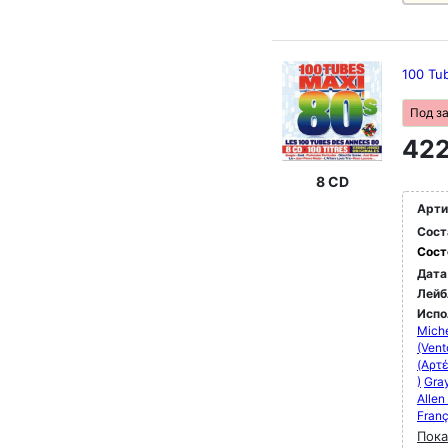
100 Tu
Под з
422
8 CD
Арти
Сост
Сост
Дата
Лейб
Испо
Mich
(Vent
(Αρτέ
)
Gray
Allen
Franç
Пока