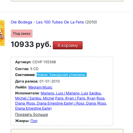
Ole Bodega - Les 100 Tubes De La Fete
(2010)
Под заказ
10933 руб.
В корзину
Артикул:
CDVP 155368
Состав:
5 CD
Состояние:
Новое. Заводская упаковка.
Дата релиза:
01-01-2010
Лейбл:
Wagram Music
Исполнители:
Mariano, Luis / Mariano, Luis
Sardou,
Michel / Sardou, Michel
Paris, Ryan / Paris, Ryan
Ross,
Diana (Ross, Diana Ernestine Earle) / Ross, Diana (Ross,
Diana Ernestine Earle)
Показать больше
Жанры:
Поп