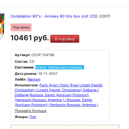
Compilation 80''s - Annees 80 hits box (cof (CD)
(2007)
Под заказ
10461 руб.
В корзину
Артикул:
CDVP 154768
Состав:
CD
Состояние:
Новое. Заводская упаковка.
Дата релиза:
19-11-2007
Лейбл:
Wagram
Исполнители:
Paris, Ryan / Paris, Ryan
Limahl (Hamill,
Christopher) / Limahl (Hamill, Christopher)
DeBarge /
DeBarge
Roussos, Demis (Αρτέμιος Ρούσσος);
(Ventouris-Roussos, Artemios ) / Roussos, Demis
(Αρτέμιος Ρούσσος); (Ventouris-Roussos, Artemios )
Показать больше
Жанры:
Поп