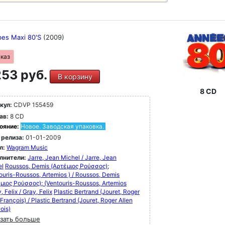
bes Maxi 80'S
(2009)
аказ
53 руб.
В корзину
8 CD
кул:
CDVP 155459
ав:
8 CD
ояние:
Новое. Заводская упаковка.
 релиза:
01-01-2009
л:
Wagram Music
лнители:
Jarre, Jean Michel / Jarre, Jean
el
Roussos, Demis (Αρτέμιος Ρούσσος);
ouris-Roussos, Artemios ) / Roussos, Demis
μιος Ρούσσος); (Ventouris-Roussos, Artemios
, Felix / Gray, Felix
Plastic Bertrand (Jouret, Roger
 François) / Plastic Bertrand (Jouret, Roger Allen
ois)
зать больше