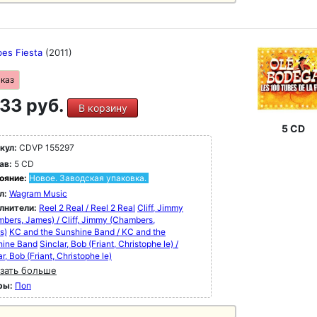
bes Fiesta
(2011)
аказ
33 руб.
В корзину
5 CD
кул:
CDVP 155297
ав:
5 CD
ояние:
Новое. Заводская упаковка.
л:
Wagram Music
лнители:
Reel 2 Real / Reel 2 Real
Cliff, Jimmy
bers, James) / Cliff, Jimmy (Chambers,
s)
KC and the Sunshine Band / KC and the
hine Band
Sinclar, Bob (Friant, Christophe le) /
ar, Bob (Friant, Christophe le)
зать больше
ры:
Поп