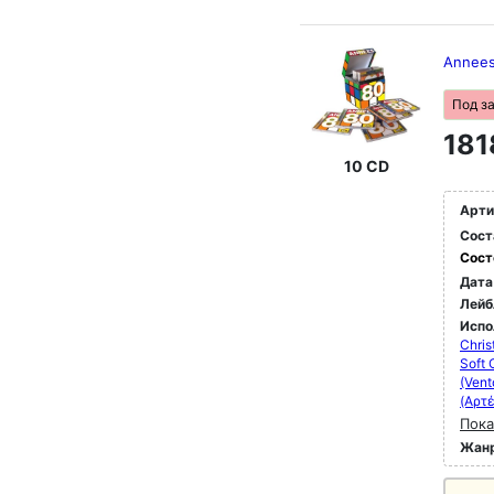
Annees
Под з
181
10 CD
Арти
Сост
Сост
Дата
Лейб
Испо
Chris
Soft 
(Vent
(Αρτέ
Пока
Жан