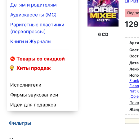
La Plu
Детям и родителям
Под з
Аудиокассеты (MC)
129
Раритетные пластинки
(первопрессы)
6 CD
Книги и Журналы
Арти
Сост
Сост
Товары со скидкой
Дата
Хиты продаж
Лейб
Испо
Frank
Исполнители
Elean
Nat K
Фирмы звукозаписи
(Cole
Пока
Идеи для подарков
Жан
Фильтры