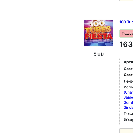
100 Tu
Под з
163
5 CD
Арти
Сост
Сост
Лейб
Испо
(Cham
Jame
Suns
Sincl
Пока
Жан