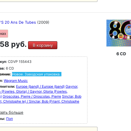
0'S 20 Ans De Tubes
(2009)
аказ
58 руб.
В корзину
6 CD
кул:
CDVP 155443
ав:
6 CD
ояние:
Новое. Заводская упаковка.
л:
Wagram Music
лнители:
Europe (band) / Europe (band)
Gaynor,
a (Fowles, Gloria) / Gaynor, GIoria (Fowles,
a)
Groscolas, Pierre / Groscolas, Pierre
Sinclar, Bob
nt, Christophe le) / Sinclar, Bob (Friant, Christophe
зать больше
ры:
Поп