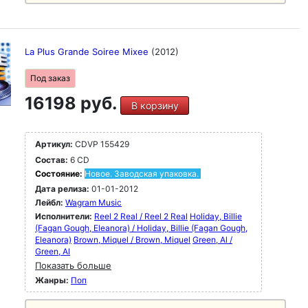
La Plus Grande Soiree Mixee
(2012)
Под заказ
16198 руб.
В корзину
Артикул:
CDVP 155429
Состав:
6 CD
Состояние:
Новое. Заводская упаковка.
Дата релиза:
01-01-2012
Лейбл:
Wagram Music
Исполнители:
Reel 2 Real / Reel 2 Real
Holiday, Billie
(Fagan Gough, Eleanora) / Holiday, Billie (Fagan Gough,
Eleanora)
Brown, Miquel / Brown, Miquel
Green, Al /
Green, Al
Показать больше
Жанры:
Поп