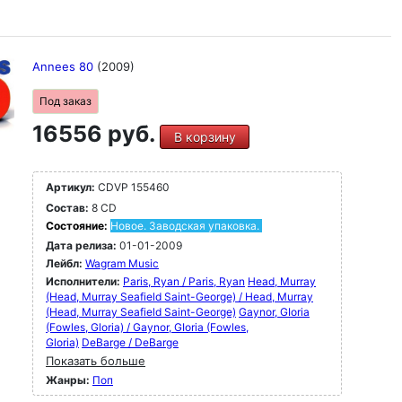
Annees 80
(2009)
Под заказ
16556 руб.
В корзину
Артикул:
CDVP 155460
Состав:
8 CD
Состояние:
Новое. Заводская упаковка.
Дата релиза:
01-01-2009
Лейбл:
Wagram Music
Исполнители:
Paris, Ryan / Paris, Ryan
Head, Murray
(Head, Murray Seafield Saint-George) / Head, Murray
(Head, Murray Seafield Saint-George)
Gaynor, GIoria
(Fowles, Gloria) / Gaynor, GIoria (Fowles,
Gloria)
DeBarge / DeBarge
Показать больше
Жанры:
Поп