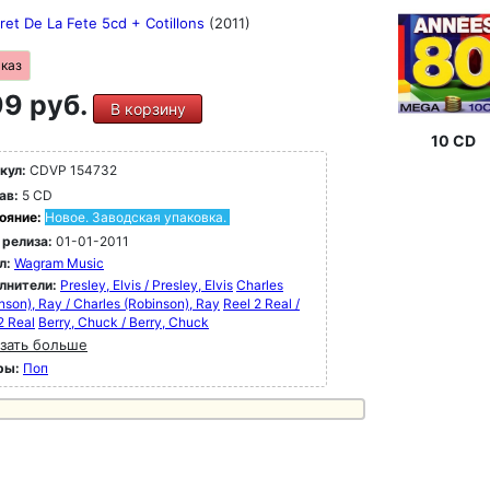
ret De La Fete 5cd + Cotillons
(2011)
аказ
9 руб.
В корзину
10 CD
кул:
CDVP 154732
ав:
5 CD
ояние:
Новое. Заводская упаковка.
 релиза:
01-01-2011
л:
Wagram Music
лнители:
Presley, Elvis / Presley, Elvis
Charles
nson), Ray / Charles (Robinson), Ray
Reel 2 Real /
2 Real
Berry, Chuck / Berry, Chuck
зать больше
ры:
Поп