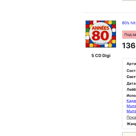
80’s hit
Под з
136
5 CD Digi
Арти
Сост
Сост
Дата
Лейб
Испо
Кадж
Murra
Murra
Пока
Жан