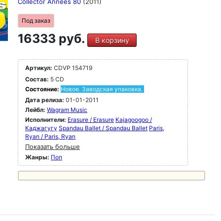
Collector Annees 80
(2011)
Под заказ
16333 руб.
В корзину
Артикул:
CDVP 154719
Состав:
5 CD
Состояние:
Новое. Заводская упаковка.
Дата релиза:
01-01-2011
Лейбл:
Wagram Music
Исполнители:
Erasure / Erasure
Kajagoogoo /
Каджагугу
Spandau Ballet / Spandau Ballet
Paris,
Ryan / Paris, Ryan
Показать больше
Жанры:
Поп