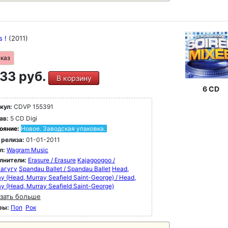
s !
(2011)
аказ
33 руб.
В корзину
6 CD
кул:
CDVP 155391
ав:
5 CD Digi
ояние:
Новое. Заводская упаковка.
 релиза:
01-01-2011
л:
Wagram Music
лнители:
Erasure / Erasure
Kajagoogoo /
агугу
Spandau Ballet / Spandau Ballet
Head,
y (Head, Murray Seafield Saint-George) / Head,
y (Head, Murray Seafield Saint-George)
зать больше
ры:
Поп
Рок