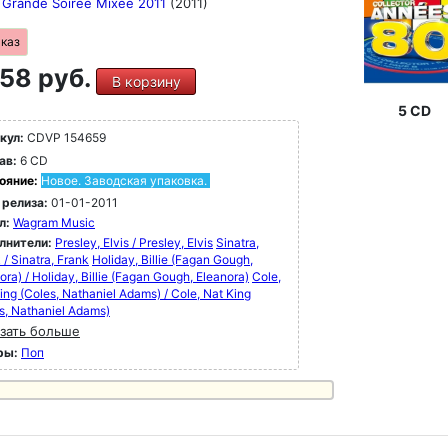
s Grande Soiree Mixee 2011
(2011)
аказ
58 руб.
В корзину
5 CD
кул:
CDVP 154659
ав:
6 CD
ояние:
Новое. Заводская упаковка.
 релиза:
01-01-2011
л:
Wagram Music
лнители:
Presley, Elvis / Presley, Elvis
Sinatra,
 / Sinatra, Frank
Holiday, Billie (Fagan Gough,
ora) / Holiday, Billie (Fagan Gough, Eleanora)
Cole,
ing (Coles, Nathaniel Adams) / Cole, Nat King
s, Nathaniel Adams)
зать больше
ры:
Поп