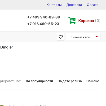
Контакты
Доставка
Оплата
+7 499 940-89-89
Корзина
(0)
+7 916 460-55-23
Личный кабинет
Dingler
ртировать по:
По популярности
По дате релиза
По цене