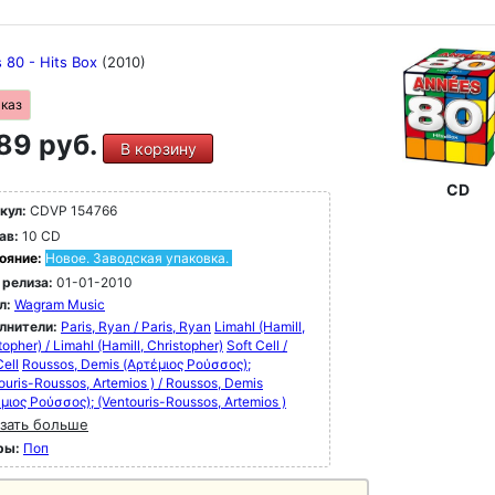
 80 - Hits Box
(2010)
аказ
89 руб.
В корзину
CD
кул:
CDVP 154766
ав:
10 CD
ояние:
Новое. Заводская упаковка.
 релиза:
01-01-2010
л:
Wagram Music
лнители:
Paris, Ryan / Paris, Ryan
Limahl (Hamill,
topher) / Limahl (Hamill, Christopher)
Soft Cell /
Cell
Roussos, Demis (Αρτέμιος Ρούσσος);
ouris-Roussos, Artemios ) / Roussos, Demis
μιος Ρούσσος); (Ventouris-Roussos, Artemios )
зать больше
ры:
Поп