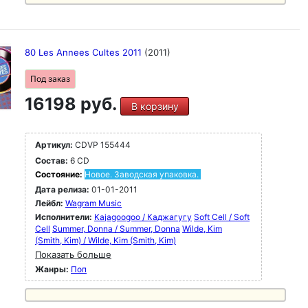
80 Les Annees Cultes 2011
(2011)
Под заказ
16198 руб.
В корзину
Артикул:
CDVP 155444
Состав:
6 CD
Состояние:
Новое. Заводская упаковка.
Дата релиза:
01-01-2011
Лейбл:
Wagram Music
Исполнители:
Kajagoogoo / Каджагугу
Soft Cell / Soft
Cell
Summer, Donna / Summer, Donna
Wilde, Kim
(Smith, Kim) / Wilde, Kim (Smith, Kim)
Показать больше
Жанры:
Поп