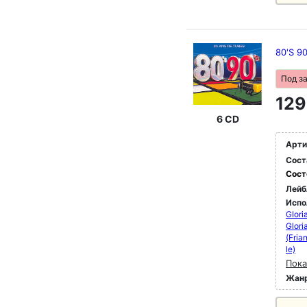
80'S 9
Под з
129
6 CD
Арти
Сост
Сост
Лейб
Испо
GIori
Glori
(Fria
le)
Пока
Жан