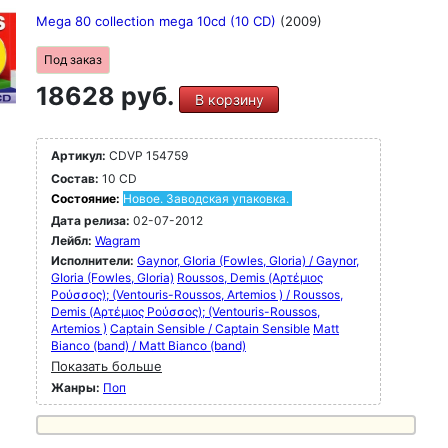
Mega 80 collection mega 10cd (10 CD)
(2009)
Под заказ
18628 руб.
В корзину
Артикул:
CDVP 154759
Состав:
10 CD
Состояние:
Новое. Заводская упаковка.
Дата релиза:
02-07-2012
Лейбл:
Wagram
Исполнители:
Gaynor, GIoria (Fowles, Gloria) / Gaynor,
GIoria (Fowles, Gloria)
Roussos, Demis (Αρτέμιος
Ρούσσος); (Ventouris-Roussos, Artemios ) / Roussos,
Demis (Αρτέμιος Ρούσσος); (Ventouris-Roussos,
Artemios )
Captain Sensible / Captain Sensible
Matt
Bianco (band) / Matt Bianco (band)
Показать больше
Жанры:
Поп