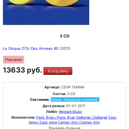
5 CD
Le Disque D'Or Des Annees 80
(2011)
Под заказ
13633 руб.
В корзину
Артикул:
CDVP 154648
Состав:
5 CD
Состояние:
Новое. Заводская упаковка.
Дата релиза:
01-01-2011
Лейбл:
Wagram Music
Исполнители:
Paris, Ryan / Paris, Ryan
DeBarge / DeBarge
Cara,
Irene / Cara, Irene
Carnes, Kim / Carnes, Kim
Показать больше