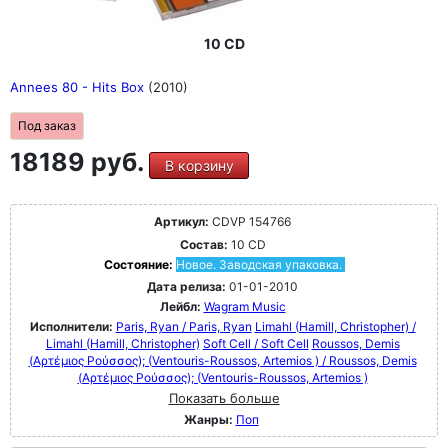
10 CD
Annees 80 - Hits Box
(2010)
Под заказ
18189 руб.
В корзину
Артикул:
CDVP 154766
Состав:
10 CD
Состояние:
Новое. Заводская упаковка.
Дата релиза:
01-01-2010
Лейбл:
Wagram Music
Исполнители:
Paris, Ryan / Paris, Ryan
Limahl (Hamill, Christopher) /
Limahl (Hamill, Christopher)
Soft Cell / Soft Cell
Roussos, Demis
(Αρτέμιος Ρούσσος); (Ventouris-Roussos, Artemios ) / Roussos, Demis
(Αρτέμιος Ρούσσος); (Ventouris-Roussos, Artemios )
Показать больше
Жанры:
Поп