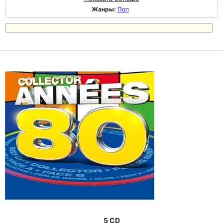
Жанры:
Поп
5 CD