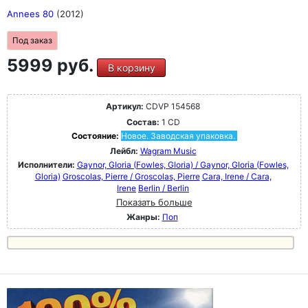
Annees 80
(2012)
Под заказ
5999 руб.
В корзину
Артикул:
CDVP 154568
Состав:
1 CD
Состояние:
Новое. Заводская упаковка.
Лейбл:
Wagram Music
Исполнители:
Gaynor, GIoria (Fowles, Gloria) / Gaynor, GIoria (Fowles,
Gloria)
Groscolas, Pierre / Groscolas, Pierre
Cara, Irene / Cara,
Irene
Berlin / Berlin
Показать больше
Жанры:
Поп