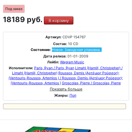
Под заказ
18189 руб.
В корзину
Артикул:
CDVP 154767
Состав:
10 CD
Состояние:
Новое. Заводская упаковка.
Дата релиза:
01-01-2009
Лейбл:
Wagram Music
Исполнители:
Paris, Ryan / Paris, Ryan
Limahl (Hamill, Christopher) /
Limahl (Hamill, Christopher)
Roussos, Demis (Αρτέμιος Ρούσσος);
(Ventouris-Roussos, Artemios ) / Roussos, Demis (Αρτέμιος Ρούσσος);
(Ventouris-Roussos, Artemios )
Groscolas, Pierre / Groscolas, Pierre
Показать больше
Жанры:
Поп