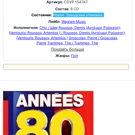
Артикул:
CDVP 154747
Состав:
6 CD
Состояние:
Новое. Заводская упаковка.
Лейбл:
Wagram Music
Исполнители:
Chic / Шик
Roussos, Demis (Αρτέμιος Ρούσσος);
(Ventouris-Roussos, Artemios ) / Roussos, Demis (Αρτέμιος Ρούσσος);
(Ventouris-Roussos, Artemios )
Groscolas, Pierre / Groscolas,
Pierre
Trammps, The / Trammps, The
Показать больше
Жанры:
Поп