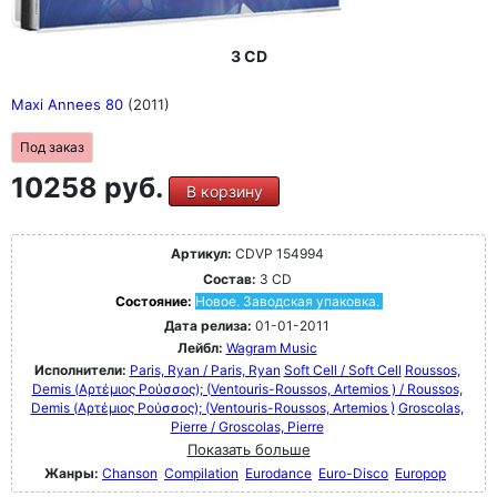
3 CD
Maxi Annees 80
(2011)
Под заказ
10258 руб.
В корзину
Артикул:
CDVP 154994
Состав:
3 CD
Состояние:
Новое. Заводская упаковка.
Дата релиза:
01-01-2011
Лейбл:
Wagram Music
Исполнители:
Paris, Ryan / Paris, Ryan
Soft Cell / Soft Cell
Roussos,
Demis (Αρτέμιος Ρούσσος); (Ventouris-Roussos, Artemios ) / Roussos,
Demis (Αρτέμιος Ρούσσος); (Ventouris-Roussos, Artemios )
Groscolas,
Pierre / Groscolas, Pierre
Показать больше
Жанры:
Chanson
Compilation
Eurodance
Euro-Disco
Europop