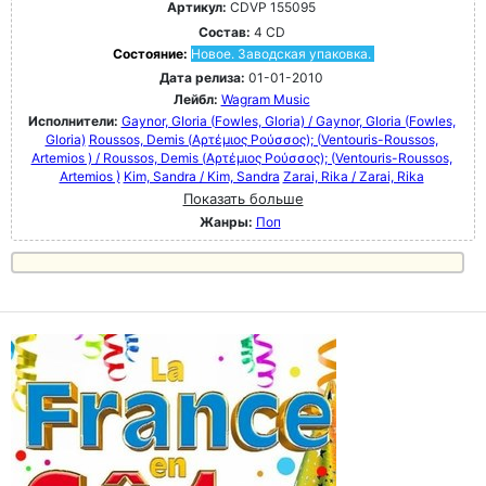
Артикул:
CDVP 155095
Состав:
4 CD
Состояние:
Новое. Заводская упаковка.
Дата релиза:
01-01-2010
Лейбл:
Wagram Music
Исполнители:
Gaynor, GIoria (Fowles, Gloria) / Gaynor, GIoria (Fowles,
Gloria)
Roussos, Demis (Αρτέμιος Ρούσσος); (Ventouris-Roussos,
Artemios ) / Roussos, Demis (Αρτέμιος Ρούσσος); (Ventouris-Roussos,
Artemios )
Kim, Sandra / Kim, Sandra
Zarai, Rika / Zarai, Rika
Показать больше
Жанры:
Поп