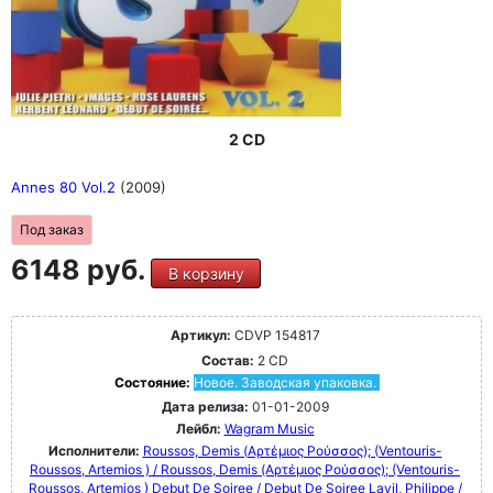
2 CD
Annes 80 Vol.2
(2009)
Под заказ
6148 руб.
В корзину
Артикул:
CDVP 154817
Состав:
2 CD
Состояние:
Новое. Заводская упаковка.
Дата релиза:
01-01-2009
Лейбл:
Wagram Music
Исполнители:
Roussos, Demis (Αρτέμιος Ρούσσος); (Ventouris-
Roussos, Artemios ) / Roussos, Demis (Αρτέμιος Ρούσσος); (Ventouris-
Roussos, Artemios )
Debut De Soiree / Debut De Soiree
Lavil, Philippe /