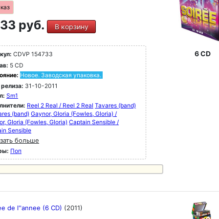
аказ
33 руб.
В корзину
6 CD
кул:
CDVP 154733
ав:
5 CD
ояние:
Новое. Заводская упаковка.
 релиза:
31-10-2011
л:
Sm1
лнители:
Reel 2 Real / Reel 2 Real
Tavares (band)
ares (band)
Gaynor, GIoria (Fowles, Gloria) /
r, GIoria (Fowles, Gloria)
Captain Sensible /
in Sensible
зать больше
ры:
Поп
ee de l''annee (6 CD)
(2011)