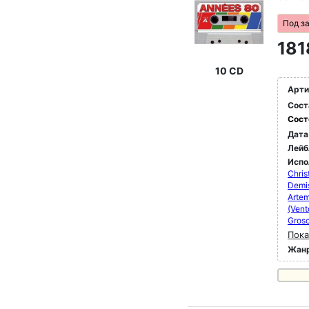
Под з
181
10 CD
Арти
Сост
Сост
Дата
Лейб
Испо
Chris
Demis
Artem
(Vent
Grosc
Пока
Жан