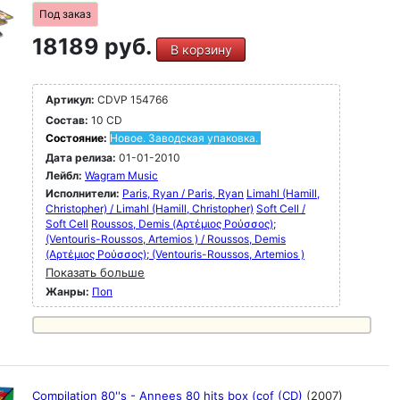
Под заказ
18189 руб.
В корзину
Артикул:
CDVP 154766
Состав:
10 CD
Состояние:
Новое. Заводская упаковка.
Дата релиза:
01-01-2010
Лейбл:
Wagram Music
Исполнители:
Paris, Ryan / Paris, Ryan
Limahl (Hamill,
Christopher) / Limahl (Hamill, Christopher)
Soft Cell /
Soft Cell
Roussos, Demis (Αρτέμιος Ρούσσος);
(Ventouris-Roussos, Artemios ) / Roussos, Demis
(Αρτέμιος Ρούσσος); (Ventouris-Roussos, Artemios )
Показать больше
Жанры:
Поп
Compilation 80''s - Annees 80 hits box (cof (CD)
(2007)