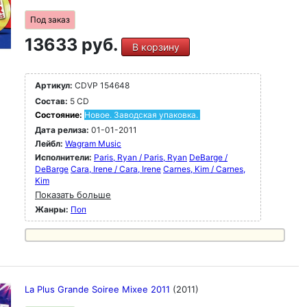
Под заказ
13633 руб.
В корзину
Артикул:
CDVP 154648
Состав:
5 CD
Состояние:
Новое. Заводская упаковка.
Дата релиза:
01-01-2011
Лейбл:
Wagram Music
Исполнители:
Paris, Ryan / Paris, Ryan
DeBarge /
DeBarge
Cara, Irene / Cara, Irene
Carnes, Kim / Carnes,
Kim
Показать больше
Жанры:
Поп
La Plus Grande Soiree Mixee 2011
(2011)