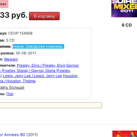
аказ
33 руб.
В корзину
6 CD
кул:
CDVP 154658
ав:
5 CD
ояние:
Новое. Заводская упаковка.
 релиза:
16-08-2011
л:
Wagram
лнители:
Presley, Elvis / Presley, Elvis
Gaynor,
a (Fowles, Gloria) / Gaynor, GIoria (Fowles,
a)
Lewis, Jerry Lee / Lewis, Jerry Lee
Houston,
a / Houston, Thelma
зать больше
ры:
Поп
tor Annees 80
(2011)