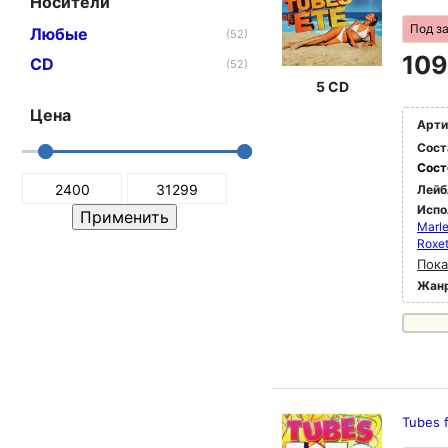
Носители
Под з
Любые
(52)
109
CD
(52)
5 CD
Цена
Арти
Сост
Сост
Лейб
Испо
Marle
Roxet
Пока
Жан
Tubes 