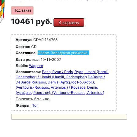
Под заказ
10461 руб.
В корзину
Артикул:
CDVP 154768
Состав:
CD
Состояние:
Новое. Заводская упаковка.
Дата релиза:
19-11-2007
Лейбл:
Wagram
Исполнители:
Paris, Ryan / Paris, Ryan
Limahl (Hamill,
Christopher) / Limahl (Hamill, Christopher)
DeBarge /
DeBarge
Roussos, Demis (Αρτέμιος Ρούσσος);
(Ventouris-Roussos, Artemios ) / Roussos, Demis
(Αρτέμιος Ρούσσος); (Ventouris-Roussos, Artemios )
Показать больше
Жанры:
Поп