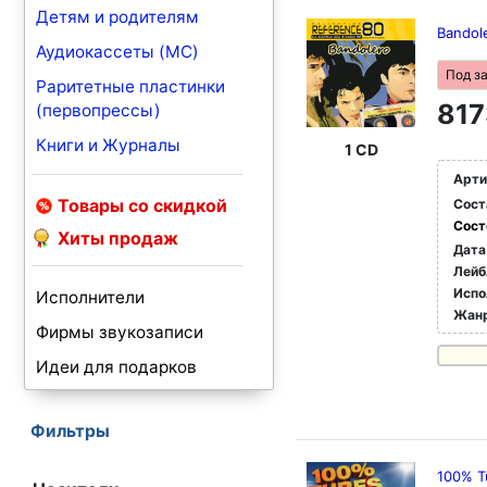
Детям и родителям
Bandol
Аудиокассеты (MC)
Под з
Раритетные пластинки
817
(первопрессы)
Книги и Журналы
1 CD
Арти
Товары со скидкой
Сост
Сост
Хиты продаж
Дата
Лейб
Испо
Исполнители
Жан
Фирмы звукозаписи
Идеи для подарков
Фильтры
100% T