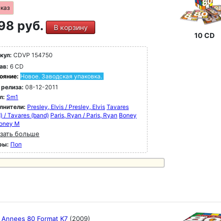
аказ
98 руб.
В корзину
10 CD
кул:
CDVP 154750
ав:
6 CD
ояние:
Новое. Заводская упаковка.
 релиза:
08-12-2011
л:
Sm1
лнители:
Presley, Elvis / Presley, Elvis
Tavares
) / Tavares (band)
Paris, Ryan / Paris, Ryan
Boney
Boney M
зать больше
ры:
Поп
t Annees 80 Format K7
(2009)