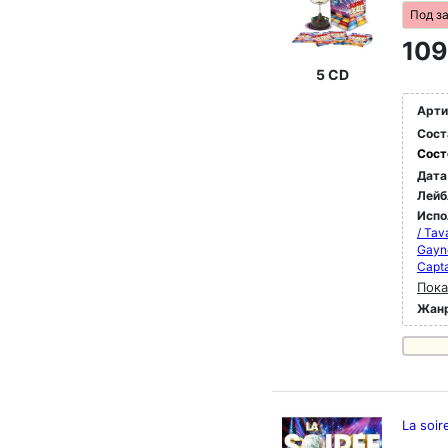
Под з
109
5 CD
Арти
Сост
Сост
Дата
Лейб
Испо
/ Tav
Gayno
Capta
Пока
Жан
La soir