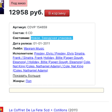
Под заказ
12958 руб.
В корзину
Артикул:
CDVP 154659
Состав:
6 CD
Состояние:
Новое. Заводская упаковка.
Дата релиза:
01-01-2011
Лейбл:
Wagram Music
Исполнители:
Presley, Elvis / Presley, Elvis
Sinatra,
Frank / Sinatra, Frank
Holiday, Billie (Fagan Gough,
Eleanora) / Holiday, Billie (Fagan Gough, Eleanora)
Cole,
Nat King (Coles, Nathaniel Adams) / Cole, Nat King
(Coles, Nathaniel Adams)
Показать больше
Жанры:
Поп
Le Coffret De La Fete 5cd + Cotillons
(2011)