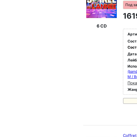
Под з
161
6 CD
Арти
Сост
Сост
Дата
Лейб
Испо
(band
M / 
Пока
Жан
Coffre