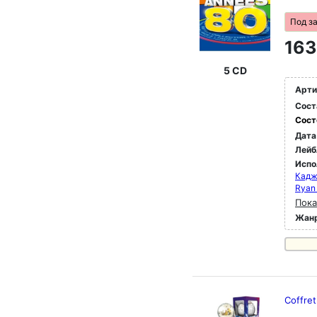
Под з
163
5 CD
Арти
Сост
Сост
Дата
Лейб
Испо
Кадж
Ryan 
Пока
Жан
Coffret