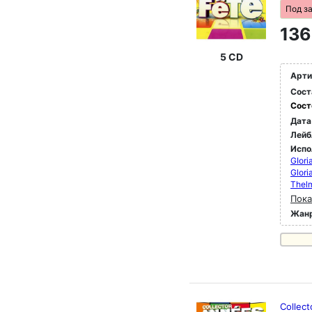
Под з
136
5 CD
Арти
Сост
Сост
Дата
Лейб
Испо
GIori
Glori
Thelm
Пока
Жан
Collec