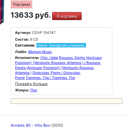
Под заказ
13633 руб.
В корзину
Артикул:
CDVP 154747
Состав:
6 CD
Состояние:
Новое. Заводская упаковка.
Лейбл:
Wagram Music
Исполнители:
Chic / Шик
Roussos, Demis (Αρτέμιος
Ρούσσος); (Ventouris-Roussos, Artemios ) / Roussos,
Demis (Αρτέμιος Ρούσσος); (Ventouris-Roussos,
Artemios )
Groscolas, Pierre / Groscolas,
Pierre
Trammps, The / Trammps, The
Показать больше
Жанры:
Поп
Annees 80 - Hits Box
(2010)