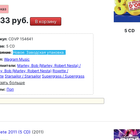
аказ
33 руб.
В корзину
5 CD
кул:
CDVP 154641
ав:
5 CD
ояние:
Новое. Заводская упаковка.
л:
Wagram Music
лнители:
Marley, Bob (Marley, Robert Nesta) /
y, Bob (Marley, Robert Nesta)
Roxette /
te
Starsailor / Starsailor
Supergrass / Supergrass
зать больше
ры:
Поп
fete 2011 (5 CD)
(2011)