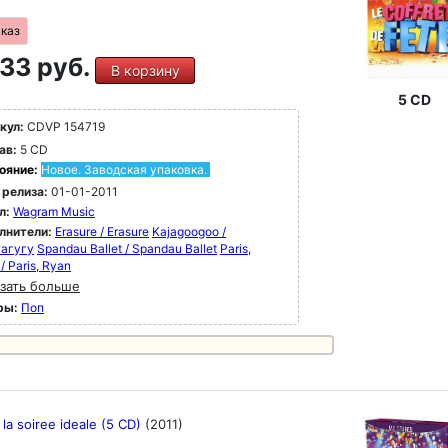
аказ
33 руб.
В корзину
5 CD
кул:
CDVP 154719
ав:
5 CD
ояние:
Новое. Заводская упаковка.
 релиза:
01-01-2011
л:
Wagram Music
лнители:
Erasure / Erasure
Kajagoogoo /
агугу
Spandau Ballet / Spandau Ballet
Paris,
/ Paris, Ryan
зать больше
ры:
Поп
 la soiree ideale (5 CD)
(2011)