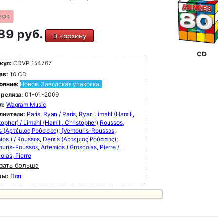
аказ
89 руб.
В корзину
CD
кул:
CDVP 154767
ав:
10 CD
ояние:
Новое. Заводская упаковка.
 релиза:
01-01-2009
л:
Wagram Music
лнители:
Paris, Ryan / Paris, Ryan
Limahl (Hamill,
topher) / Limahl (Hamill, Christopher)
Roussos,
 (Αρτέμιος Ρούσσος); (Ventouris-Roussos,
ios ) / Roussos, Demis (Αρτέμιος Ρούσσος);
ouris-Roussos, Artemios )
Groscolas, Pierre /
olas, Pierre
зать больше
ры:
Поп