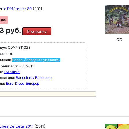
ero: Référence 80
(2011)
аказ
3 руб.
В корзину
CD
кул:
CDVP 811323
ав:
1 CD
ояние:
Новое. Заводская упаковка.
 релиза:
01-01-2011
л:
LM Music
лнители:
Bandolero / Bandolero
ры:
Euro-Disco
Europop
ubes De L'ete 2011
(2011)