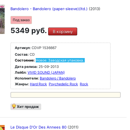
Bandolero - Bandolero (paper-sleeve)(ltd.)
(2013)
Под заказ
5349 руб.
В корзину
Артикул:
CDVP 1536667
Состав:
CD
Состояние:
Новое. Заводская упаковка.
Дата релиза:
25-09-2013
Лейбл:
VIVID SOUND (JAPAN)
Исполнители:
Bandolero / Bandolero
Жанры:
Hard Rock
Psychedelic Rock
Rock
Хит продаж
Le Disque D'Or Des Annees 80
(2011)