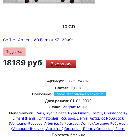
10 CD
Coffret Annees 80 Format K7
(2009)
Под заказ
18189 руб.
В корзину
Артикул:
CDVP 154767
Состав:
10 CD
Состояние:
Новое. Заводская упаковка.
Дата релиза:
01-01-2009
Лейбл:
Wagram Music
Исполнители:
Paris, Ryan / Paris, Ryan
Limahl (Hamill, Christopher) /
Limahl (Hamill, Christopher)
Roussos, Demis (Αρτέμιος Ρούσσος);
(Ventouris-Roussos, Artemios ) / Roussos, Demis (Αρτέμιος Ρούσσος);
(Ventouris-Roussos, Artemios )
Groscolas, Pierre / Groscolas, Pierre
Показать больше