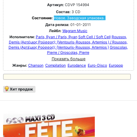
Артикул:
CDVP 154994
Состав:
3 CD
Состояние:
Новое. Заводская упаковка.
Дата релиза:
01-01-2011
Лейбл:
Wagram Music
Исполнители:
Paris, Ryan / Paris, Ryan
Soft Cell / Soft Cell
Roussos,
Demis (Αρτέμιος Ρούσσος); (Ventouris-Roussos, Artemios ) / Roussos,
Demis (Αρτέμιος Ρούσσος); (Ventouris-Roussos, Artemios )
Groscolas,
Pierre / Groscolas, Pierre
Показать больше
Жанры:
Chanson
Compilation
Eurodance
Euro-Disco
Europop
Хит продаж