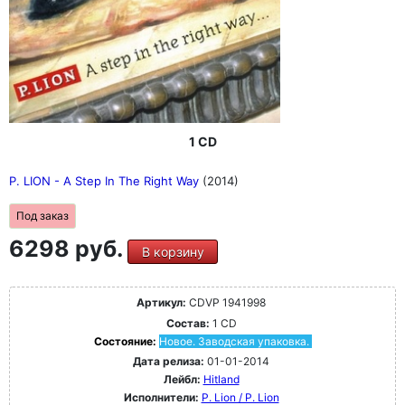
1 CD
P. LION - A Step In The Right Way
(2014)
Под заказ
6298 руб.
В корзину
Артикул:
CDVP 1941998
Состав:
1 CD
Состояние:
Новое. Заводская упаковка.
Дата релиза:
01-01-2014
Лейбл:
Hitland
Исполнители:
P. Lion / P. Lion