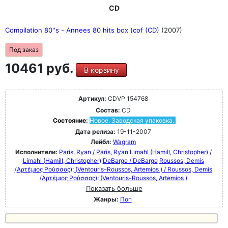
CD
Compilation 80''s - Annees 80 hits box (cof (CD)
(2007)
Под заказ
10461 руб.
В корзину
Артикул:
CDVP 154768
Состав:
CD
Состояние:
Новое. Заводская упаковка.
Дата релиза:
19-11-2007
Лейбл:
Wagram
Исполнители:
Paris, Ryan / Paris, Ryan
Limahl (Hamill, Christopher) /
Limahl (Hamill, Christopher)
DeBarge / DeBarge
Roussos, Demis
(Αρτέμιος Ρούσσος); (Ventouris-Roussos, Artemios ) / Roussos, Demis
(Αρτέμιος Ρούσσος); (Ventouris-Roussos, Artemios )
Показать больше
Жанры:
Поп