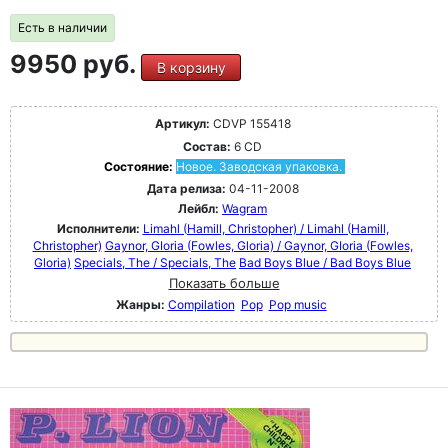
Есть в наличии
9950 руб.
В корзину
Артикул:
CDVP 155418
Состав:
6 CD
Состояние:
Новое. Заводская упаковка.
Дата релиза:
04-11-2008
Лейбл:
Wagram
Исполнители:
Limahl (Hamill, Christopher) / Limahl (Hamill,
Christopher)
Gaynor, GIoria (Fowles, Gloria) / Gaynor, GIoria (Fowles,
Gloria)
Specials, The / Specials, The
Bad Boys Blue / Bad Boys Blue
Показать больше
Жанры:
Compilation
Pop
Pop music