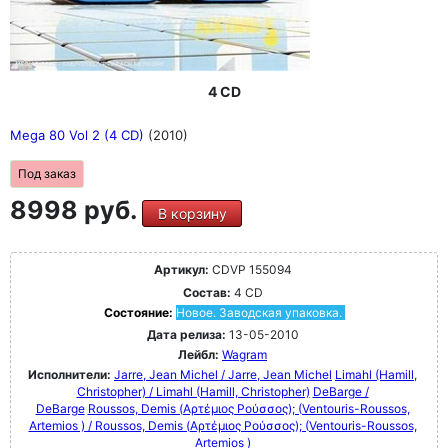
4 CD
Mega 80 Vol 2 (4 CD)
(2010)
Под заказ
8998 руб.
В корзину
Артикул:
CDVP 155094
Состав:
4 CD
Состояние:
Новое. Заводская упаковка.
Дата релиза:
13-05-2010
Лейбл:
Wagram
Исполнители:
Jarre, Jean Michel / Jarre, Jean Michel
Limahl (Hamill,
Christopher) / Limahl (Hamill, Christopher)
DeBarge /
DeBarge
Roussos, Demis (Αρτέμιος Ρούσσος); (Ventouris-Roussos,
Artemios ) / Roussos, Demis (Αρτέμιος Ρούσσος); (Ventouris-Roussos,
Artemios )