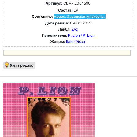
Артикул:
CDVP 2064590
Состав:
LP
Состояние:
Новое. Заводская упаковка.
Дата релиза:
09-01-2015
Лейбл:
Zyx
Исполнители:
P. Lion / P. Lion
Жанры:
Italo-Disco
Хит продаж