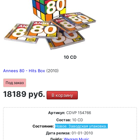
10 CD
Annees 80 - Hits Box
(2010)
Под заказ
18189 руб.
В корзину
Артикул:
CDVP 154766
Состав:
10 CD
Состояние:
Новое. Заводская упаковка.
Дата релиза:
01-01-2010
Лейбл:
Wagram Music