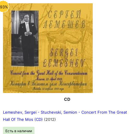
-93%
CD
Lemeshev, Sergei - Stuchevski, Semion - Concert From The Great
Hall Of The Mos (CD)
(2012)
Есть в наличии