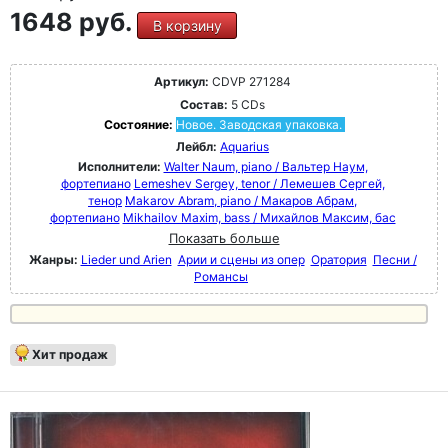
1648 руб.
В корзину
Артикул:
CDVP 271284
Состав:
5 CDs
Состояние:
Новое. Заводская упаковка.
Лейбл:
Aquarius
Исполнители:
Walter Naum, piano / Вальтер Наум,
фортепиано
Lemeshev Sergey, tenor / Лемешев Сергей,
тенор
Makarov Abram, piano / Макаров Абрам,
фортепиано
Mikhailov Maxim, bass / Михайлов Максим, бас
Показать больше
Жанры:
Lieder und Arien
Арии и сцены из опер
Оратория
Песни /
Романсы
Хит продаж