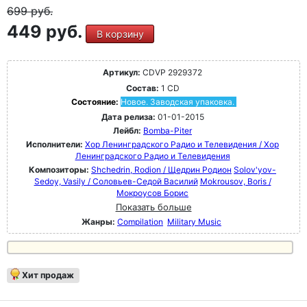
699
руб.
449 руб.
В корзину
Артикул:
CDVP 2929372
Состав:
1 CD
Состояние:
Новое. Заводская упаковка.
Дата релиза:
01-01-2015
Лейбл:
Bomba-Piter
Исполнители:
Хор Ленинградского Радио и Телевидения / Хор
Ленинградского Радио и Телевидения
Композиторы:
Shchedrin, Rodion / Щедрин Родион
Solov'yov-
Sedoy, Vasily / Соловьев-Седой Василий
Mokrousov, Boris /
Мокроусов Борис
Показать больше
Жанры:
Compilation
Military Music
Хит продаж