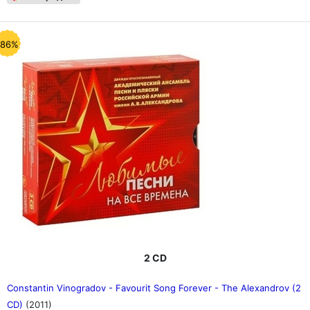
-86%
2 CD
Constantin Vinogradov - Favourit Song Forever - The Alexandrov (2
CD)
(2011)