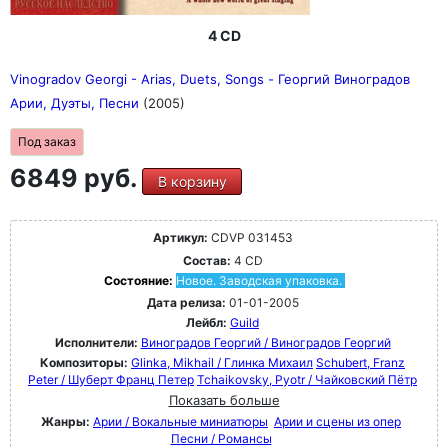
4 CD
Vinogradov Georgi - Arias, Duets, Songs - Георгий Виноградов
Арии, Дуэты, Песни
(2005)
Под заказ
6849 руб.
В корзину
Артикул:
CDVP 031453
Состав:
4 CD
Состояние:
Новое. Заводская упаковка.
Дата релиза:
01-01-2005
Лейбл:
Guild
Исполнители:
Виноградов Георгий / Виноградов Георгий
Композиторы:
Glinka, Mikhail / Глинка Михаил
Schubert, Franz
Peter / Шуберт Франц Петер
Tchaikovsky, Pyotr / Чайковский Пётр
Показать больше
Жанры:
Арии / Вокальные миниатюры
Арии и сцены из опер
Песни / Романсы