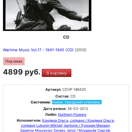
CD
Wartime Music Vol.17 - 1941-1945 (CD)
(2012)
Под заказ
4899 руб.
В корзину
Артикул:
CDVP 188420
Состав:
CD
Состояние:
Новое. Заводская упаковка.
Дата релиза:
26-03-2012
Лейбл:
Northern Flowers
Исполнители:
Кондина Ольга, сопрано / Кондина Ольга,
сопрано
Lukonin Mikhail, baritone / Луконин Михаил,
баритон
Mouraviev Sergey, tenor / Муравьёв Сергей,