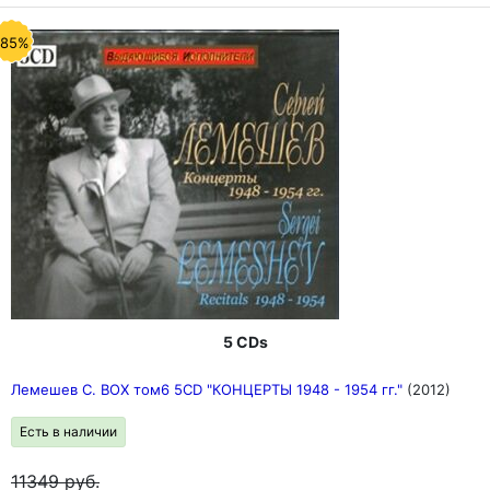
-85%
5 CDs
Лемешев С. BOX том6 5CD "КОНЦЕРТЫ 1948 - 1954 гг."
(2012)
Есть в наличии
11349
руб.