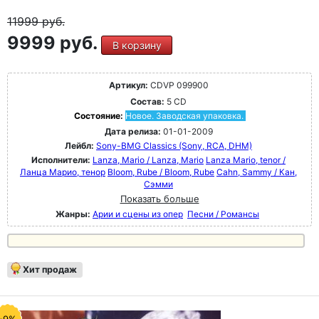
11999
руб.
9999 руб.
В корзину
Артикул:
CDVP 099900
Состав:
5 CD
Состояние:
Новое. Заводская упаковка.
Дата релиза:
01-01-2009
Лейбл:
Sony-BMG Classics (Sony, RCA, DHM)
Исполнители:
Lanza, Mario / Lanza, Mario
Lanza Mario, tenor /
Ланца Марио, тенор
Bloom, Rube / Bloom, Rube
Cahn, Sammy / Кан,
Сэмми
Показать больше
Жанры:
Арии и сцены из опер
Песни / Романсы
Хит продаж