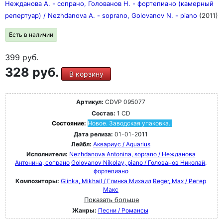
Нежданова А. - сопрано, Голованов Н. - фортепиано (камерный
репертуар) / Nezhdanova A. - soprano, Golovanov N. - piano
(2011)
Есть в наличии
399
руб.
328 руб.
В корзину
Артикул:
CDVP 095077
Состав:
1 CD
Состояние:
Новое. Заводская упаковка.
Дата релиза:
01-01-2011
Лейбл:
Аквариус / Aquarius
Исполнители:
Nezhdanova Antonina, soprano / Нежданова
Антонина, сопрано
Golovanov Nikolay, piano / Голованов Николай,
фортепиано
Композиторы:
Glinka, Mikhail / Глинка Михаил
Reger, Max / Регер
Макс
Показать больше
Жанры:
Песни / Романсы