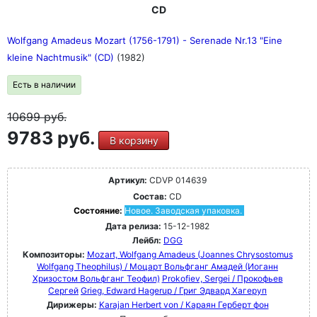
CD
Wolfgang Amadeus Mozart (1756-1791) - Serenade Nr.13 "Eine
kleine Nachtmusik" (CD)
(1982)
Есть в наличии
10699
руб.
9783 руб.
В корзину
Артикул:
CDVP 014639
Состав:
CD
Состояние:
Новое. Заводская упаковка.
Дата релиза:
15-12-1982
Лейбл:
DGG
Композиторы:
Mozart, Wolfgang Amadeus (Joannes Chrysostomus
Wolfgang Theophilus) / Моцарт Вольфганг Амадей (Иоганн
Хризостом Вольфганг Теофил)
Prokofiev, Sergei / Прокофьев
Сергей
Grieg, Edward Hagerup / Григ Эдвард Хагеруп
Дирижеры:
Karajan Herbert von / Караян Герберт фон