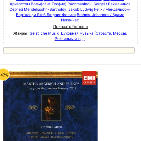
Хризостом Вольфганг Теофил)
Rachmaninov, Sergei / Рахманинов
Сергей
Mendelssohn-Bartholdy, Jakob Ludwig Felix / Мендельсон-
Бартольди Якоб Людвиг Феликс
Brahms, Johannes / Брамс
Иоганнес
Показать больше
Жанры:
Geistliche Musik
Духовная музыка (Страсти, Мессы,
Реквиемы и т.д.)
-47%