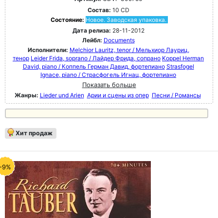
Состав:
10 CD
Состояние:
Новое. Заводская упаковка.
Дата релиза:
28-11-2012
Лейбл:
Documents
Исполнители:
Melchior Lauritz, tenor / Мельхиор Лауриц,
тенор
Leider Frida, soprano / Лайдер Фрида, сопрано
Koppel Herman
David, piano / Коппель Герман Давид, фортепиано
Strasfogel
Ignace, piano / Страсфогель Игнац, фортепиано
Показать больше
Жанры:
Lieder und Arien
Арии и сцены из опер
Песни / Романсы
Хит продаж
-9%