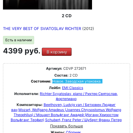
2 CD
THE VERY BEST OF SVIATOSLAV RICHTER
(2012)
Есть в наличии
4399 руб.
В корзину
Артикул:
CDVP 272671
Состав:
2 CD
Состояние:
Новое. Заводская упаковка.
Лейбл:
EMI Classics
Исполнители:
Richter Svyatoslav, piano / Рихтер Святослав,
фортепиано
Композиторы:
Beethoven, Ludvig van / Бетховен Людвиг
ван
Mozart, Wolfgang Amadeus (Joannes Chrysostomus Wolfgang
Theophilus) / Моцарт Вольфганг Амадей (Иоганн Хризостом
Вольфганг Теофил)
Schubert, Franz Peter / Шуберт Франц Петер
Показать больше
Жанры:
Сборник