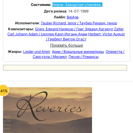
Состояние:
Новое. Заводская упаковка.
Дата релиза:
14-07-1999
Лейбл:
BelAge
Исполнители:
Tauber Richard, tenor / Таубер Рихард, тенор
Композиторы:
Grieg, Edward Hagerup / Григ Эдвард Хагеруп
Zeller,
Carl Johann Adam / Целлер Карл Иоганн Адам
Herbert, Victor August
/ Герберт Виктор Огаст
Показать больше
Жанры:
Lieder und Arien
Арии / Вокальные миниатюры
Оперетта /
Сарсуэла / Мюзикл
Песни / Романсы
-41%