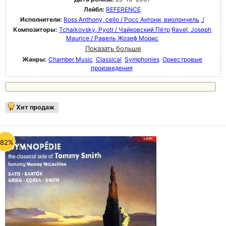
Лейбл:
REFERENCE
Исполнители:
Ross Anthony, cello / Росс Антони, виолончель
/
Композиторы:
Tchaikovsky, Pyotr / Чайковский Пётр
Ravel, Joseph
Maurice / Равель Жозеф Морис
Показать больше
Жанры:
Chamber Music
Classical
Symphonies
Оркестровые
произведения
Хит продаж
-82%