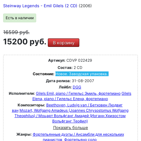
Steinway Legends - Emil Gilels (2 CD)
(2006)
Есть в наличии
16599
руб.
15200 руб.
В корзину
Артикул:
CDVP 022429
Состав:
2 CD
Состояние:
Новое. Заводская упаковка.
Дата релиза:
31-08-2007
Лейбл:
DGG
Исполнители:
Gilels Emil, piano / Гилельс Эмиль, фортепиано
Gilels
Elena, piano / Гилельс Елена, фортепиано
Композиторы:
Beethoven, Ludvig van / Бетховен Людвиг
ван
Mozart, Wolfgang Amadeus (Joannes Chrysostomus Wolfgang
Theophilus) / Моцарт Вольфганг Амадей (Иоганн Хризостом
Вольфганг Теофил)
Показать больше
Жанры:
Фортепьянные дуэты / Ансамбли для нескольких
пианистов
Фортепьяно соло