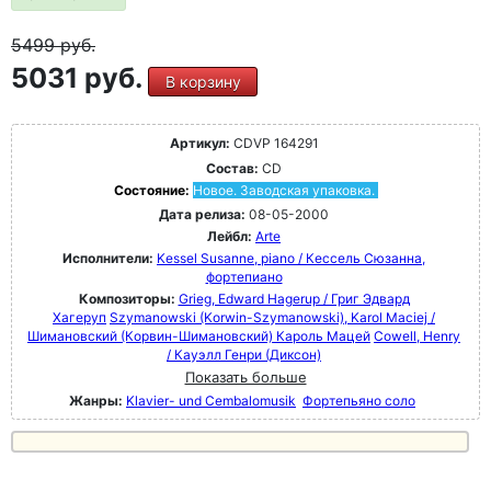
5499
руб.
5031 руб.
В корзину
Артикул:
CDVP 164291
Состав:
CD
Состояние:
Новое. Заводская упаковка.
Дата релиза:
08-05-2000
Лейбл:
Arte
Исполнители:
Kessel Susanne, piano / Кессель Сюзанна,
фортепиано
Композиторы:
Grieg, Edward Hagerup / Григ Эдвард
Хагеруп
Szymanowski (Korwin-Szymanowski), Karol Maciej /
Шимановский (Корвин-Шимановский) Кароль Мацей
Cowell, Henry
/ Кауэлл Генри (Диксон)
Показать больше
Жанры:
Klavier- und Cembalomusik
Фортепьяно соло