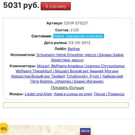
5031 руб.
В корзину
Артикул:
CDVP 075227
Состав:
2 CD
Состояние:
Новое. Заводская упаковка.
Дата релиза:
03-05-2013
Лейбл:
BelAge
Исполнители:
Schumann-Heink Ernestine, mezzo / Шуман-Хайнк
Эрнестина, меццо
Композиторы:
Mozart, Wolfgang Amadeus (Joannes Chrysostomus
Wolfgang Theophilus) / Моцарт Вольфганг Амадей (Иоганн
Хризостом Вольфганг Теофил)
Tchaikovsky, Pyotr / Чайковский
Пётр
Brahms, Johannes / Брамс Иоганнес
Показать больше
Жанры:
Lieder und Arien
Арии и сцены из опер
Песни / Романсы
-8%