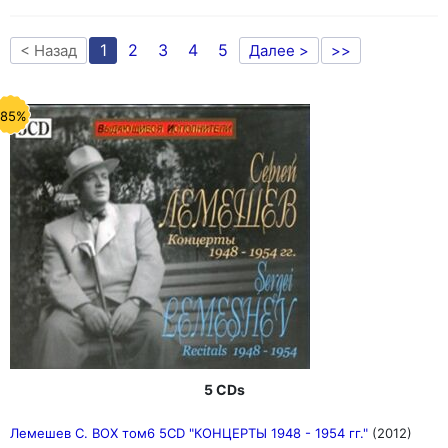
1
2
3
4
5
< Назад
Далее >
>>
-85%
5 CDs
Лемешев С. BOX том6 5CD "КОНЦЕРТЫ 1948 - 1954 гг."
(2012)