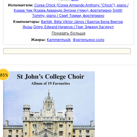
Исполнители:
Corea Chick (Corea Armando Anthony "Chick"), piano /
Кориа Чик (Кориа Армандо Энтони «Чик»), фортепиано
Smith
Tommy, piano / Смит Томми, фортепиано
Композиторы:
Bartók, Béla Viktor János / Барток Бела Виктор
Янош
Grieg, Edward Hagerup / Григ Эдвард Хагеруп
Показать больше
Жанры:
Kammermusik
Фортепьяно соло
-85%