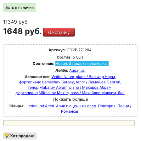
Есть в наличии
11349
руб.
1648 руб.
В корзину
Артикул:
CDVP 271284
Состав:
5 CDs
Состояние:
Новое. Заводская упаковка.
Лейбл:
Aquarius
Исполнители:
Walter Naum, piano / Вальтер Наум,
фортепиано
Lemeshev Sergey, tenor / Лемешев Сергей,
тенор
Makarov Abram, piano / Макаров Абрам,
фортепиано
Mikhailov Maxim, bass / Михайлов Максим, бас
Показать больше
Жанры:
Lieder und Arien
Арии и сцены из опер
Оратория
Песни /
Романсы
Хит продаж