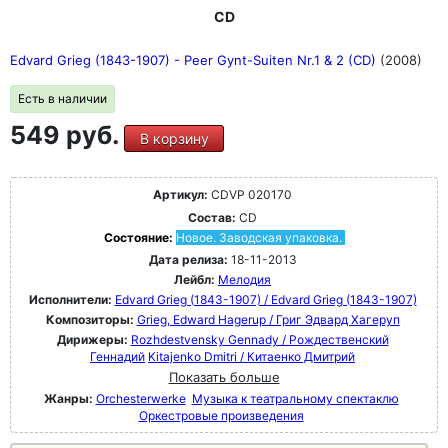
CD
Edvard Grieg (1843-1907) - Peer Gynt-Suiten Nr.1 & 2 (CD)
(2008)
Есть в наличии
549 руб.
В корзину
Артикул:
CDVP 020170
Состав:
CD
Состояние:
Новое. Заводская упаковка.
Дата релиза:
18-11-2013
Лейбл:
Мелодия
Исполнители:
Edvard Grieg (1843-1907) / Edvard Grieg (1843-1907)
Композиторы:
Grieg, Edward Hagerup / Григ Эдвард Хагеруп
Дирижеры:
Rozhdestvensky Gennady / Рождественский
Геннадий
Kitajenko Dmitri / Китаенко Дмитрий
Показать больше
Жанры:
Orchesterwerke
Музыка к театральному спектаклю
Оркестровые произведения