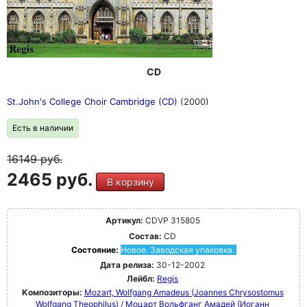
CD
St.John's College Choir Cambridge (CD)
(2000)
Есть в наличии
16149
руб.
2465 руб.
В корзину
Артикул:
CDVP 315805
Состав:
CD
Состояние:
Новое. Заводская упаковка.
Дата релиза:
30-12-2002
Лейбл:
Regis
Композиторы:
Mozart, Wolfgang Amadeus (Joannes Chrysostomus
Wolfgang Theophilus) / Моцарт Вольфганг Амадей (Иоганн