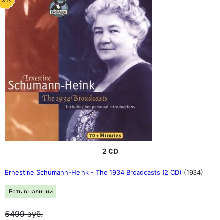
-9%
2 CD
Ernestine Schumann-Heink - The 1934 Broadcasts (2 CD)
(1934)
Есть в наличии
5499
руб.