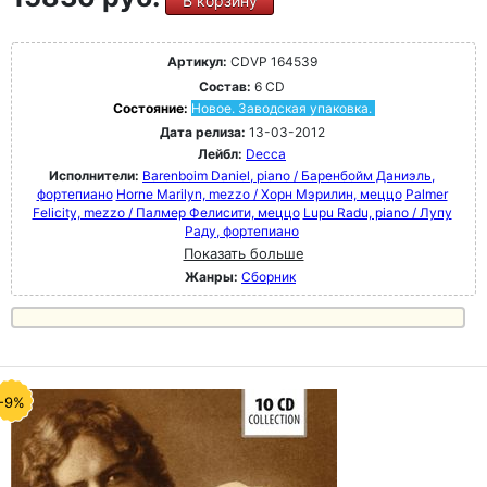
В корзину
Артикул:
CDVP 164539
Состав:
6 CD
Состояние:
Новое. Заводская упаковка.
Дата релиза:
13-03-2012
Лейбл:
Decca
Исполнители:
Barenboim Daniel, piano / Баренбойм Даниэль,
фортепиано
Horne Marilyn, mezzo / Хорн Мэрилин, меццо
Palmer
Felicity, mezzo / Палмер Фелисити, меццо
Lupu Radu, piano / Лупу
Раду, фортепиано
Показать больше
Жанры:
Сборник
-9%