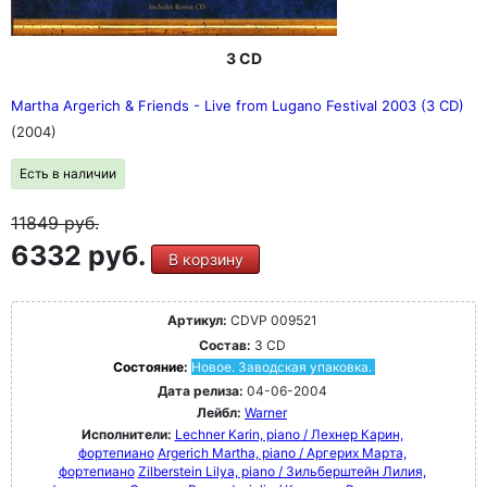
3 CD
Martha Argerich & Friends - Live from Lugano Festival 2003 (3 CD)
(2004)
Есть в наличии
11849
руб.
6332 руб.
В корзину
Артикул:
CDVP 009521
Состав:
3 CD
Состояние:
Новое. Заводская упаковка.
Дата релиза:
04-06-2004
Лейбл:
Warner
Исполнители:
Lechner Karin, piano / Лехнер Карин,
фортепиано
Argerich Martha, piano / Аргерих Марта,
фортепиано
Zilberstein Lilya, piano / Зильберштейн Лилия,