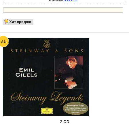
Хит продаж
-8%
2 CD