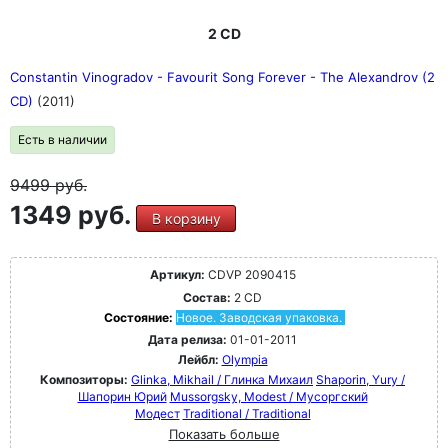
2 CD
Constantin Vinogradov - Favourit Song Forever - The Alexandrov (2
CD)
(2011)
Есть в наличии
9499
руб.
1349 руб.
В корзину
Артикул:
CDVP 2090415
Состав:
2 CD
Состояние:
Новое. Заводская упаковка.
Дата релиза:
01-01-2011
Лейбл:
Olympia
Композиторы:
Glinka, Mikhail / Глинка Михаил
Shaporin, Yury /
Шапорин Юрий
Mussorgsky, Modest / Мусоргский
Модест
Traditional / Traditional
Показать больше