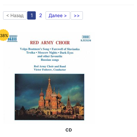
1
2
< Назад
Далее >
>>
-38%
CD