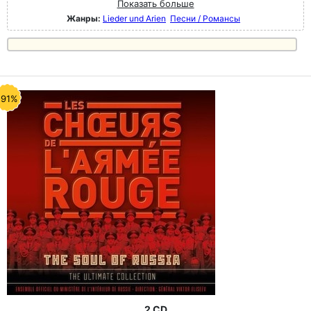
Показать больше
Жанры:
Lieder und Arien
Песни / Романсы
-91%
2 CD