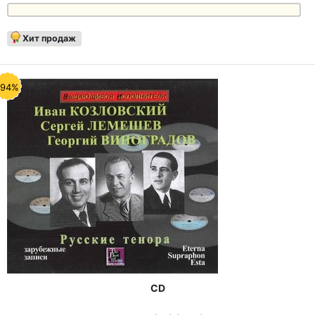
Хит продаж
-94%
CD