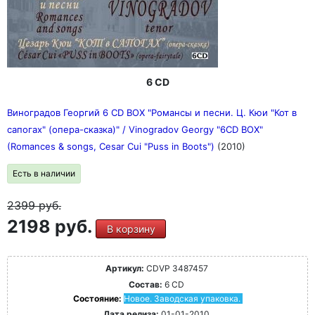
6 CD
Виноградов Георгий 6 CD BOX "Романсы и песни. Ц. Кюи "Кот в
сапогах" (опера-сказка)" / Vinogradov Georgy "6CD BOX"
(Romances & songs, Cesar Cui "Puss in Boots")
(2010)
Есть в наличии
2399
руб.
2198 руб.
В корзину
Артикул:
CDVP 3487457
Состав:
6 CD
Состояние:
Новое. Заводская упаковка.
Дата релиза:
01-01-2010