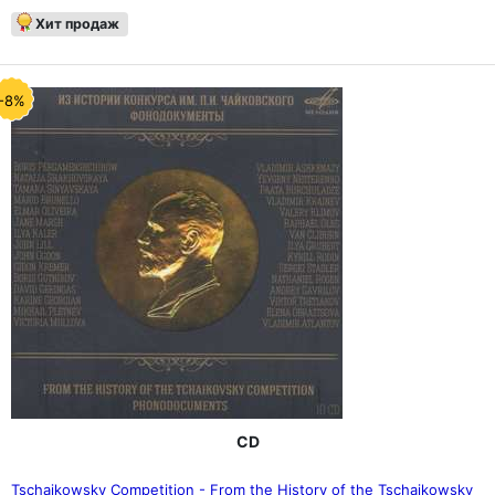
Хит продаж
-8%
CD
Tschaikowsky Competition - From the History of the Tschaikowsky