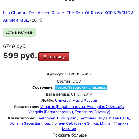
Les Choeurs De L'Armee Rouge. The Soul Of Russia ХОР КРАСНОЙ
АРМИИ МВД
(2014)
Есть в наличии
6749
руб.
599 руб.
В корзину
Артикул:
CDVP 1952427
Состав:
2 CD
Состояние:
Новое. Заводская упаковка.
Дата релиза:
01-01-2014
Лейбл:
Universal Music Россия
Исполнители:
Vangelis (Papathanassiou, Evangelos Odyssey) /
Vangelis (Papathanassiou, Evangelos Odyssey)
Композиторы:
Beethoven, Ludvig van / Бетховен Людвиг ван
Bach,
Johann Sebastian / Бах Иоганн Себастьян
Glinka, Mikhail / Глинка
Михаил
Показать больше