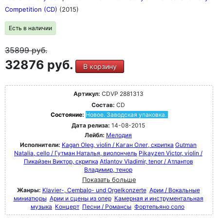
Competition (CD)
(2015)
Есть в наличии
35899
руб.
32876 руб.
В корзину
Артикул:
CDVP 2881313
Состав:
CD
Состояние:
Новое. Заводская упаковка.
Дата релиза:
14-08-2015
Лейбл:
Мелодия
Исполнители:
Kagan Oleg, violin / Каган Oлег, скрипка
Gutman
Natalia, cello / Гутман Наталья, виолончель
Pikayzen Victor, violin /
Пикайзен Виктор, скрипка
Atlantov Vladimir, tenor / Атлантов
Владимир, тенор
Показать больше
Жанры:
Klavier-, Cembalo- und Orgelkonzerte
Арии / Вокальные
миниатюры
Арии и сцены из опер
Камерная и инструментальная
музыка
Концерт
Песни / Романсы
Фортепьяно соло