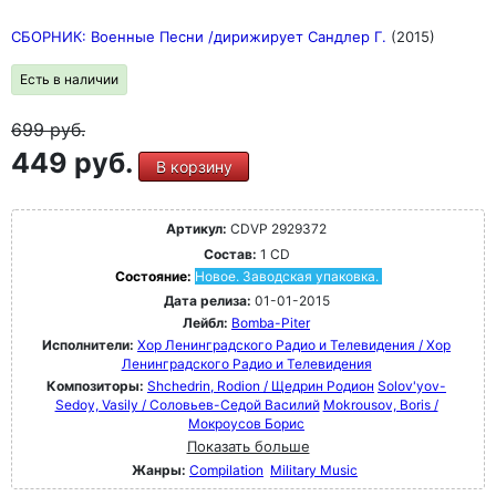
СБОРНИК: Военные Песни /дирижирует Сандлер Г.
(2015)
Есть в наличии
699
руб.
449 руб.
В корзину
Артикул:
CDVP 2929372
Состав:
1 CD
Состояние:
Новое. Заводская упаковка.
Дата релиза:
01-01-2015
Лейбл:
Bomba-Piter
Исполнители:
Хор Ленинградского Радио и Телевидения / Хор
Ленинградского Радио и Телевидения
Композиторы:
Shchedrin, Rodion / Щедрин Родион
Solov'yov-
Sedoy, Vasily / Соловьев-Седой Василий
Mokrousov, Boris /
Мокроусов Борис
Показать больше
Жанры:
Compilation
Military Music