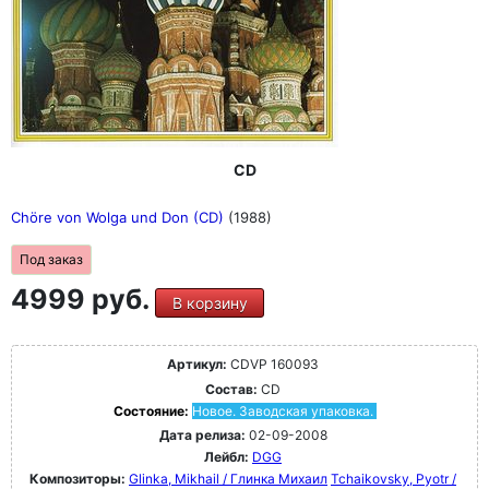
CD
Chöre von Wolga und Don (CD)
(1988)
Под заказ
4999 руб.
В корзину
Артикул:
CDVP 160093
Состав:
CD
Состояние:
Новое. Заводская упаковка.
Дата релиза:
02-09-2008
Лейбл:
DGG
Композиторы:
Glinka, Mikhail / Глинка Михаил
Tchaikovsky, Pyotr /