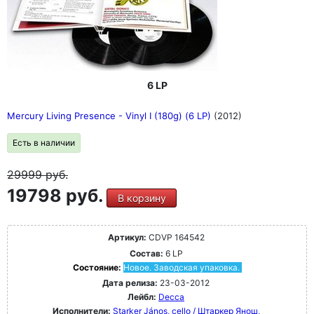
6 LP
Mercury Living Presence - Vinyl I (180g) (6 LP)
(2012)
Есть в наличии
29999
руб.
19798 руб.
В корзину
Артикул:
CDVP 164542
Состав:
6 LP
Состояние:
Новое. Заводская упаковка.
Дата релиза:
23-03-2012
Лейбл:
Decca
Исполнители:
Starker János, cello / Штаркер Янош,