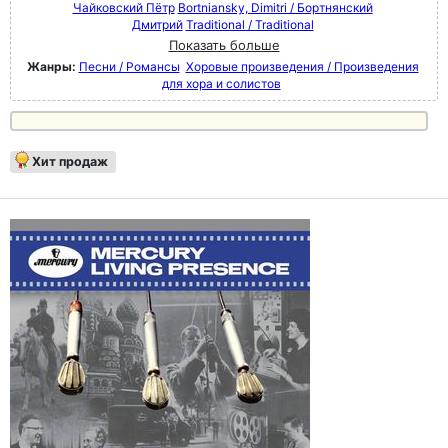
Чайковский Пётр
Bortniansky, Dimitri / Бортнянский
Дмитрий
Traditional / Traditional
Показать больше
Жанры:
Песни / Романсы
Хоровые произведения / Произведения
для хора и солистов
Хит продаж