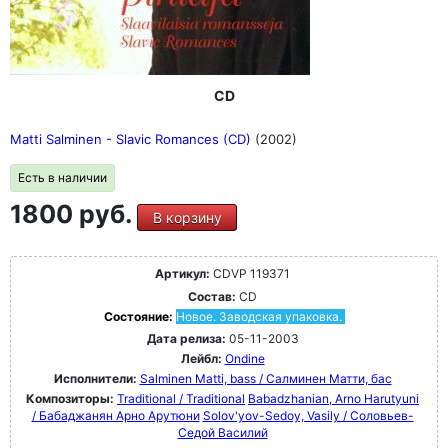
CD
Matti Salminen - Slavic Romances (CD)
(2002)
Есть в наличии
1800 руб.
В корзину
Артикул:
CDVP 119371
Состав:
CD
Состояние:
Новое. Заводская упаковка.
Дата релиза:
05-11-2003
Лейбл:
Ondine
Исполнители:
Salminen Matti, bass / Салминен Матти, бас
Композиторы:
Traditional / Traditional
Babadzhanian, Arno Harutyuni
/ Бабаджанян Арно Арутюни
Solov'yov-Sedoy, Vasily / Соловьев-
Седой Василий