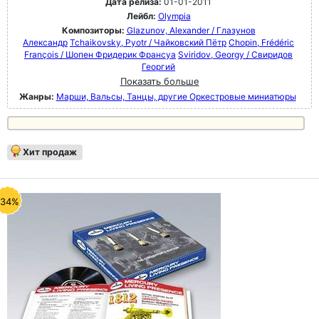
Дата релиза:
01-01-2011
Лейбл:
Olympia
Композиторы:
Glazunov, Alexander / Глазунов
Александр
Tchaikovsky, Pyotr / Чайковский Пётр
Chopin, Frédéric
François / Шопен Фридерик Франсуа
Sviridov, Georgy / Свиридов
Георгий
Показать больше
Жанры:
Марши, Вальсы, Танцы, другие Оркестровые миниатюры
Хит продаж
-34%