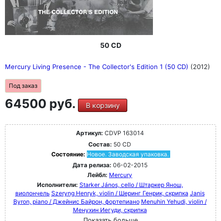
50 CD
Mercury Living Presence - The Collector's Edition 1 (50 CD)
(2012)
Под заказ
64500 руб.
В корзину
Артикул:
CDVP 163014
Состав:
50 CD
Состояние:
Новое. Заводская упаковка.
Дата релиза:
06-02-2015
Лейбл:
Mercury
Исполнители:
Starker János, cello / Штаркер Янош,
виолончель
Szeryng Henryk, violin / Шеринг Генрик, скрипка
Janis
Byron, piano / Джейнис Байрон, фортепиано
Menuhin Yehudi, violin /
Менухин Иегуди, скрипка
Показать больше