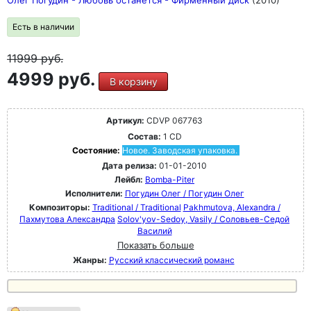
Олег Погудин - Любовь останется - Фирменный диск
(2010)
Есть в наличии
11999
руб.
4999 руб.
В корзину
Артикул:
CDVP 067763
Состав:
1 CD
Состояние:
Новое. Заводская упаковка.
Дата релиза:
01-01-2010
Лейбл:
Bomba-Piter
Исполнители:
Погудин Олег / Погудин Олег
Композиторы:
Traditional / Traditional
Pakhmutova, Alexandra /
Пахмутова Александра
Solov'yov-Sedoy, Vasily / Соловьев-Седой
Василий
Показать больше
Жанры:
Русский классический романс