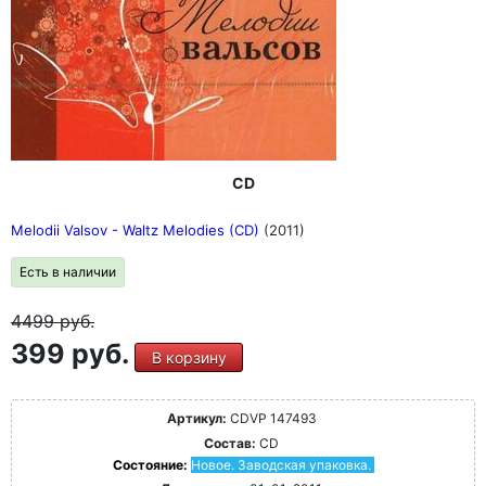
CD
Melodii Valsov - Waltz Melodies (CD)
(2011)
Есть в наличии
4499
руб.
399 руб.
В корзину
Артикул:
CDVP 147493
Состав:
CD
Состояние:
Новое. Заводская упаковка.