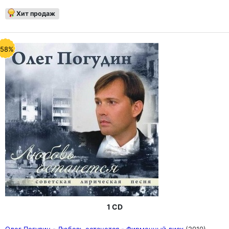
Хит продаж
-58%
1 CD