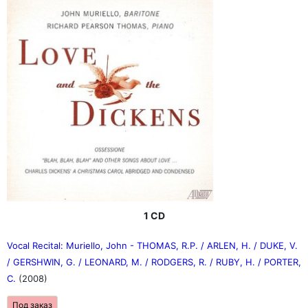
1 CD
Vocal Recital: Muriello, John - THOMAS, R.P. / ARLEN, H. / DUKE, V.
/ GERSHWIN, G. / LEONARD, M. / RODGERS, R. / RUBY, H. / PORTER,
C.
(2008)
Под заказ