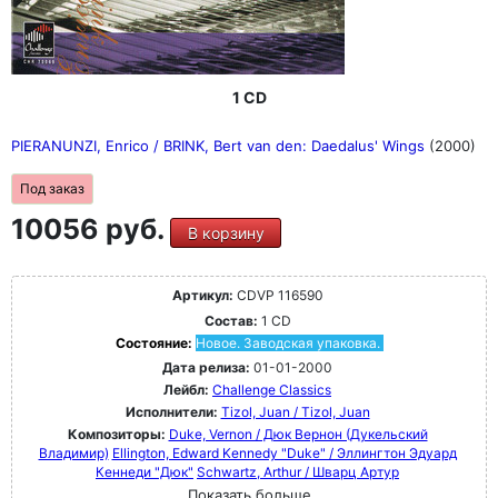
1 CD
PIERANUNZI, Enrico / BRINK, Bert van den: Daedalus' Wings
(2000)
Под заказ
10056 руб.
В корзину
Артикул:
CDVP 116590
Состав:
1 CD
Состояние:
Новое. Заводская упаковка.
Дата релиза:
01-01-2000
Лейбл:
Challenge Classics
Исполнители:
Tizol, Juan / Tizol, Juan
Композиторы:
Duke, Vernon / Дюк Вернон (Дукельский
Владимир)
Ellington, Edward Kennedy "Duke" / Эллингтон Эдуард
Кеннеди "Дюк"
Schwartz, Arthur / Шварц Артур
Показать больше