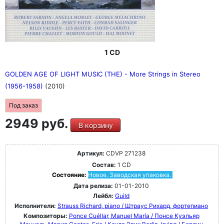
1 CD
GOLDEN AGE OF LIGHT MUSIC (THE) - More Strings in Stereo
(1956-1958)
(2010)
Под заказ
2949 руб.
В корзину
Артикул:
CDVP 271238
Состав:
1 CD
Состояние:
Новое. Заводская упаковка.
Дата релиза:
01-01-2010
Лейбл:
Guild
Исполнители:
Strauss Richard, piano / Штраус Рихард, фортепиано
Композиторы:
Ponce Cuéllar, Manuel María / Понсе Куэльяр