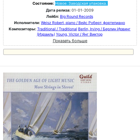
Состояние:
Новое. Заводская упаковка.
Дата релиза:
01-01-2009
Лейбл:
Big Round Records
Исполнители:
Weisz Robert, piano / Вейс Роберт, фортепиано
Композиторы:
Traditional / Traditional
Berlin, Irving / Берлин Ирвинг
(Израиль)
Young, Victor / Янг Виктор
Показать больше