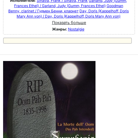
Исполнители:
Sinatra, Frank / Sinatra, Frank
Garland, Judy (Gumm,
Frances Ethel) / Garland, Judy (Gumm, Frances Ethel)
Goodman
Benny, clarinet / Гудмен Бенни, кларнет
Day, Doris (Kappelhoff, Doris
Mary Ann von) / Day, Doris (Kappelhoff, Doris Mary Ann von)
Показать больше
Жанры:
Nostalgie