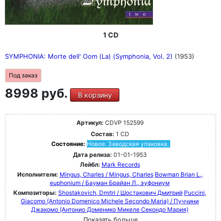
1 CD
SYMPHONIA: Morte dell' Oom (La) (Symphonia, Vol. 2)
(1953)
Под заказ
8998 руб.
В корзину
Артикул:
CDVP 152599
Состав:
1 CD
Состояние:
Новое. Заводская упаковка.
Дата релиза:
01-01-1953
Лейбл:
Mark Records
Исполнители:
Mingus, Charles / Mingus, Charles
Bowman Brian L.,
euphonium / Бауман Брайан Л., эуфониум
Композиторы:
Shostakovich, Dmitri / Шостакович Дмитрий
Puccini,
Giacomo (Antonio Domenico Michele Secondo Maria) / Пуччини
Джакомо (Антонио Доменико Микеле Секондо Мария)
Показать больше