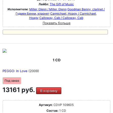
Лейбл:
The Gift of Music
Исполнители:
Miller, Glenn / Miller, Glenn
Goodman Benny, clarinet /
Гудмен Бенни, кларнет
Carmichael, Hoagy / Carmichael,
Hoagy
Calloway, Cab / Calloway, Cab
Показать больше
1 CD
PEGGO: In Love
(2009)
Под заказ
13161 руб.
В корзину
Артикул:
CDVP 109605
Состав:
1 CD