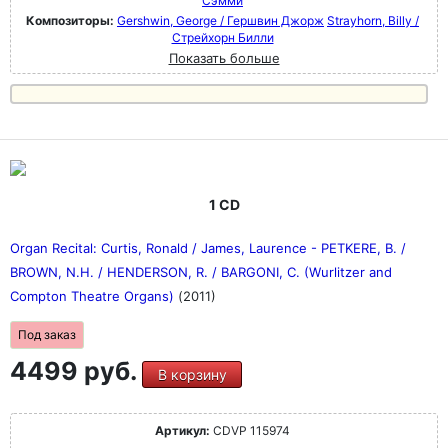
Сэмми
Композиторы:
Gershwin, George / Гершвин Джорж
Strayhorn, Billy /
Стрейхорн Билли
Показать больше
1 CD
Organ Recital: Curtis, Ronald / James, Laurence - PETKERE, B. /
BROWN, N.H. / HENDERSON, R. / BARGONI, C. (Wurlitzer and
Compton Theatre Organs)
(2011)
Под заказ
4499 руб.
В корзину
Артикул:
CDVP 115974