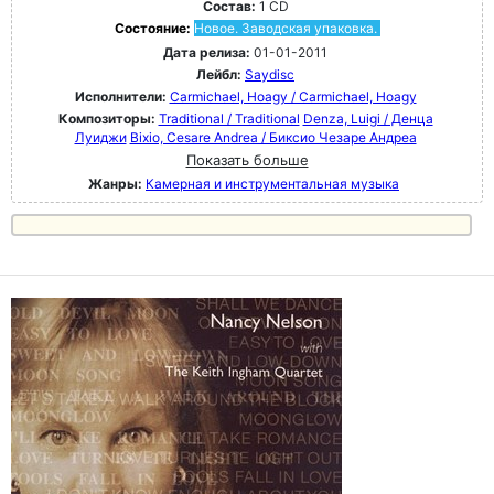
Состав:
1 CD
Состояние:
Новое. Заводская упаковка.
Дата релиза:
01-01-2011
Лейбл:
Saydisc
Исполнители:
Carmichael, Hoagy / Carmichael, Hoagy
Композиторы:
Traditional / Traditional
Denza, Luigi / Денца
Луиджи
Bixio, Cesare Andrea / Биксио Чезаре Андреа
Показать больше
Жанры:
Камерная и инструментальная музыка