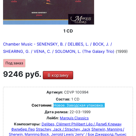
1 CD
Chamber Music - SENENSKY, B. / DELIBES, L. / BOCK, J. /
SHEARING, G. / VENA, C. / SOLOMON, L. (The Galaxy Trio)
(1999)
Под заказ
9246 руб.
В корзину
Артикул:
CDVP 100994
Состав:
1 CD
Состояние:
Новое. Заводская упаковка.
Дата релиза:
22-03-1999
Лейбл:
Marquis Classics
Композиторы:
Delibes, Clément Philibert Léo / Делиб Клеман
Филибер Лео
Strachey, Jack / Strachey, Jack
Sherwin, Manning /
Sherwin, Manning
Bock, Jerrold Lewis 'Jerry' / Бок Джерролд Льюис