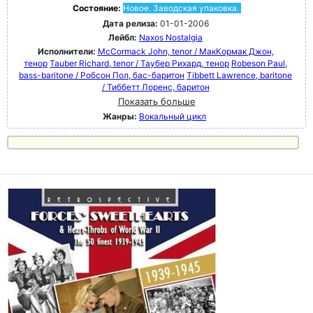
Состояние:
Новое. Заводская упаковка.
Дата релиза:
01-01-2006
Лейбл:
Naxos Nostalgia
Исполнители:
McCormack John, tenor / МакКормак Джон,
тенор
Tauber Richard, tenor / Таубер Рихард, тенор
Robeson Paul,
bass-baritone / Робсон Пол, бас-баритон
Tibbett Lawrence, baritone
/ Тиббетт Лоренс, баритон
Показать больше
Жанры:
Вокальный цикл