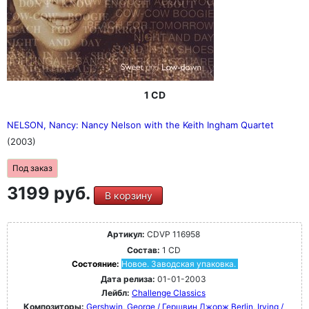
1 CD
NELSON, Nancy: Nancy Nelson with the Keith Ingham Quartet
(2003)
Под заказ
3199 руб.
В корзину
Артикул:
CDVP 116958
Состав:
1 CD
Состояние:
Новое. Заводская упаковка.
Дата релиза:
01-01-2003
Лейбл:
Challenge Classics
Композиторы:
Gershwin, George / Гершвин Джорж
Berlin, Irving /