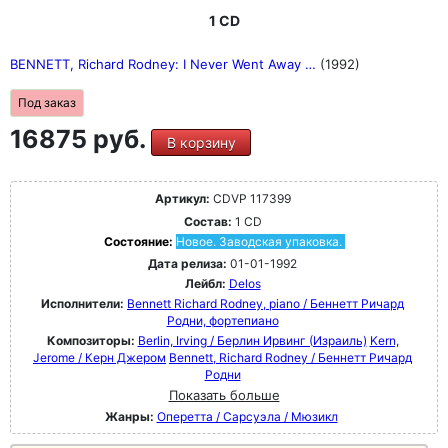
1 CD
BENNETT, Richard Rodney: I Never Went Away …
(1992)
Под заказ
16875 руб.
В корзину
Артикул:
CDVP 117399
Состав:
1 CD
Состояние:
Новое. Заводская упаковка.
Дата релиза:
01-01-1992
Лейбл:
Delos
Исполнители:
Bennett Richard Rodney, piano / Беннетт Ричард
Родни, фортепиано
Композиторы:
Berlin, Irving / Берлин Ирвинг (Израиль)
Kern,
Jerome / Керн Джером
Bennett, Richard Rodney / Беннетт Ричард
Родни
Показать больше
Жанры:
Оперетта / Сарсуэла / Мюзикл