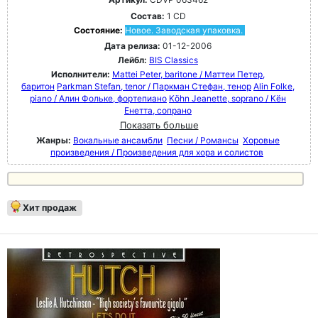
Состав:
1 CD
Состояние:
Новое. Заводская упаковка.
Дата релиза:
01-12-2006
Лейбл:
BIS Classics
Исполнители:
Mattei Peter, baritone / Маттеи Петер,
баритон
Parkman Stefan, tenor / Паркман Стефан, тенор
Alin Folke,
piano / Алин Фольке, фортепиано
Köhn Jeanette, soprano / Кён
Енетта, сопрано
Показать больше
Жанры:
Вокальные ансамбли
Песни / Романсы
Хоровые
произведения / Произведения для хора и солистов
Хит продаж