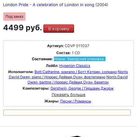
London Pride - A celebration of London in song
(2004)
Под заказ
4499 руб.
В корзину
Артикул:
CDVP 011037
Состав:
1 CD
Состояние:
Новое. Заводская упаковка.
Лейбл:
Hyperion Classics
Исполнители:
Bott Catherine, soprano / Ботт Кэтрин, сопрано
Norris
David Owen, piano / Норрис Дейвид Оуэн, фортепиано
Norris David
Owen, baritne / Норрис Дейвид Оуэн, баритон
Композиторы:
Gershwin, George / Гершвин Джорж
Показать больше
Жанры:
Песни / Романсы