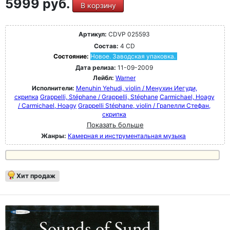
5999 руб.
В корзину
Артикул:
CDVP 025593
Состав:
4 CD
Состояние:
Новое. Заводская упаковка.
Дата релиза:
11-09-2009
Лейбл:
Warner
Исполнители:
Menuhin Yehudi, violin / Менухин Иегуди,
скрипка
Grappelli, Stéphane / Grappelli, Stéphane
Carmichael, Hoagy
/ Carmichael, Hoagy
Grappelli Stéphane, violin / Грапелли Стефан,
скрипка
Показать больше
Жанры:
Камерная и инструментальная музыка
Хит продаж