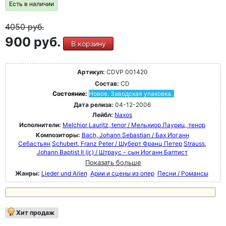
Есть в наличии
4050
руб.
900 руб.
В корзину
Артикул:
CDVP 001420
Состав:
CD
Состояние:
Новое. Заводская упаковка.
Дата релиза:
04-12-2006
Лейбл:
Naxos
Исполнители:
Melchior Lauritz, tenor / Мельхиор Лауриц, тенор
Композиторы:
Bach, Johann Sebastian / Бах Иоганн
Себастьян
Schubert, Franz Peter / Шуберт Франц Петер
Strauss,
Johann Baptist II (jr.) / Штраус - сын Иоганн Баптист
Показать больше
Жанры:
Lieder und Arien
Арии и сцены из опер
Песни / Романсы
Хит продаж