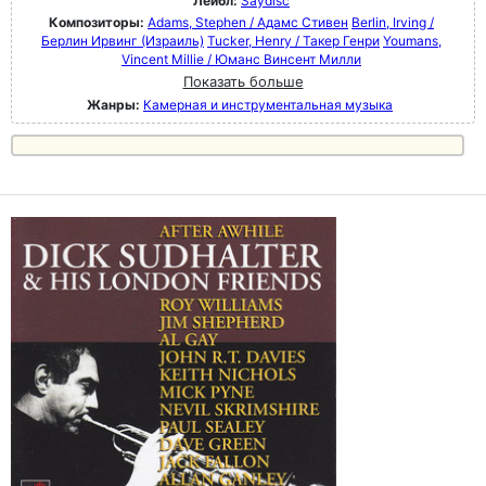
Лейбл:
Saydisc
Композиторы:
Adams, Stephen / Адамс Стивен
Berlin, Irving /
Берлин Ирвинг (Израиль)
Tucker, Henry / Такер Генри
Youmans,
Vincent Millie / Юманс Винсент Милли
Показать больше
Жанры:
Камерная и инструментальная музыка