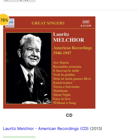
-78%
CD
Lauritz Melchior - American Recordings (CD)
(2013)