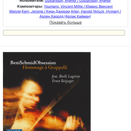
Исполнители:
Gustafsson, Rigmor / Gustafsson, Rigmor
Композиторы:
Youmans, Vincent Millie / Юманс Винсент
Милли
Kern, Jerome / Керн Джером
Arlen, Harold (Arluck, Hyman) /
Арлен Харолд (Арлак Хайман)
Показать больше