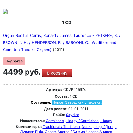
1 CD
Organ Recital: Curtis, Ronald / James, Laurence - PETKERE, B. /
BROWN, N.H. / HENDERSON, R. / BARGONI, C. (Wurlitzer and
Compton Theatre Organs)
(2011)
Под заказ
4499 руб.
В корзину
Артикул:
CDVP 115974
Состав:
1 CD
Состояние:
Новое. Заводская упаковка.
Дата релиза:
01-01-2011
Лейбл:
Saydisc
Исполнители:
Carmichael, Hoagy / Carmichael, Hoagy
Композиторы:
Traditional / Traditional
Denza, Luigi / Денца
Луиджи
Bixio, Cesare Andrea / Биксио Чезаре Андреа