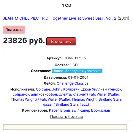
1 CD
JEAN-MICHEL PILC TRIO: Together Live at Sweet Basil, Vol. 2
(2001)
Под заказ
23826 руб.
В корзину
Артикул:
CDVP 117115
Состав:
1 CD
Состояние:
Новое. Заводская упаковка.
Дата релиза:
01-01-2001
Лейбл:
Challenge Classics
Исполнители:
Coltrane, John / Колтрейн, Джон Уиллиам (тенор-,
сопрано-, альт-саксофон, флейта, кларнет)
Fats Waller (Waller,
Thomas Wright) / Fats Waller (Waller, Thomas Wright)
Birdland Stars
(jazz) / Birdland Stars (jazz)
Композиторы:
Kaper, Bronislaw / Капер Бронислав
Показать больше