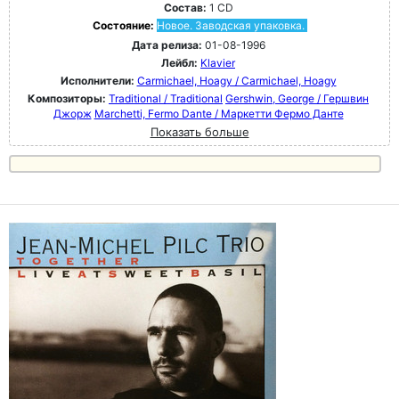
Состав:
1 CD
Состояние:
Новое. Заводская упаковка.
Дата релиза:
01-08-1996
Лейбл:
Klavier
Исполнители:
Carmichael, Hoagy / Carmichael, Hoagy
Композиторы:
Traditional / Traditional
Gershwin, George / Гершвин
Джорж
Marchetti, Fermo Dante / Маркетти Фермо Данте
Показать больше