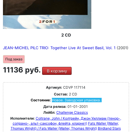
2 CD
JEAN-MICHEL PILC TRIO: Together Live At Sweet Basil, Vol. 1
(2001)
Под заказ
11136 руб.
В корзину
Артикул:
CDVP 117114
Состав:
2 CD
Состояние:
Новое. Заводская упаковка.
Дата релиза:
01-01-2001
Лейбл:
Challenge Classics
Исполнители:
Coltrane, John / Колтрейн, Джон Уиллиам (тенор-,
сопрано-, альт-саксофон, флейта, кларнет)
Fats Waller (Waller,
Thomas Wright) / Fats Waller (Waller, Thomas Wright)
Birdland Stars