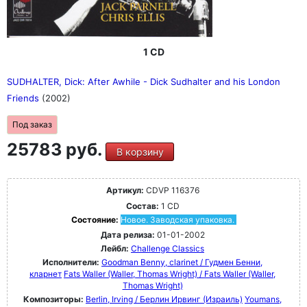
1 CD
SUDHALTER, Dick: After Awhile - Dick Sudhalter and his London
Friends
(2002)
Под заказ
25783 руб.
В корзину
Артикул:
CDVP 116376
Состав:
1 CD
Состояние:
Новое. Заводская упаковка.
Дата релиза:
01-01-2002
Лейбл:
Challenge Classics
Исполнители:
Goodman Benny, clarinet / Гудмен Бенни,
кларнет
Fats Waller (Waller, Thomas Wright) / Fats Waller (Waller,
Thomas Wright)
Композиторы:
Berlin, Irving / Берлин Ирвинг (Израиль)
Youmans,