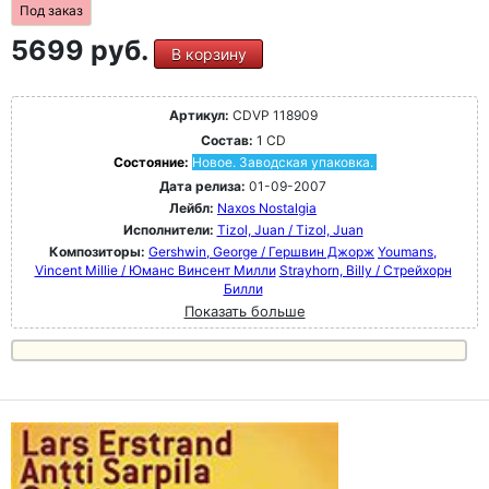
Под заказ
5699 руб.
В корзину
Артикул:
CDVP 118909
Состав:
1 CD
Состояние:
Новое. Заводская упаковка.
Дата релиза:
01-09-2007
Лейбл:
Naxos Nostalgia
Исполнители:
Tizol, Juan / Tizol, Juan
Композиторы:
Gershwin, George / Гершвин Джорж
Youmans,
Vincent Millie / Юманс Винсент Милли
Strayhorn, Billy / Стрейхорн
Билли
Показать больше