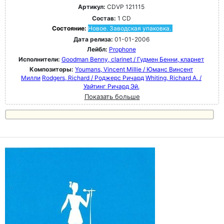
Артикул:
CDVP 121115
Состав:
1 CD
Состояние:
Новое. Заводская упаковка.
Дата релиза:
01-01-2006
Лейбл:
Prophone
Исполнители:
Goodman Benny, clarinet / Гудмен Бенни, кларнет
Композиторы:
Youmans, Vincent Millie / Юманс Винсент
Милли
Rodgers, Richard / Роджерс Ричард
Whiting, Richard A. /
Уайтинг Ричард Эй.
Показать больше