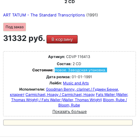
2 CD
ART TATUM - The Standard Transcriptions
(1991)
Под заказ
31332 руб.
В корзину
Артикул:
CDVP 116413
Состав:
2 CD
Состояние:
Новое. Заводская упаковка.
Дата релиза:
01-01-1991
Лейбл:
Music and Arts
Исполнители:
Goodman Benny, clarinet / Гудмен Бенни,
кларнет
Carmichael, Hoagy / Carmichael, Hoagy
Fats Waller (Waller,
Thomas Wright) / Fats Waller (Waller, Thomas Wright)
Bloom, Rube /
Bloom, Rube
Показать больше