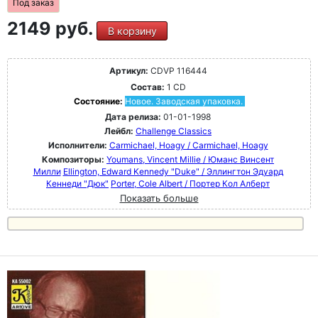
Под заказ
2149 руб.
В корзину
Артикул:
CDVP 116444
Состав:
1 CD
Состояние:
Новое. Заводская упаковка.
Дата релиза:
01-01-1998
Лейбл:
Challenge Classics
Исполнители:
Carmichael, Hoagy / Carmichael, Hoagy
Композиторы:
Youmans, Vincent Millie / Юманс Винсент
Милли
Ellington, Edward Kennedy "Duke" / Эллингтон Эдуард
Кеннеди "Дюк"
Porter, Cole Albert / Портер Кол Алберт
Показать больше