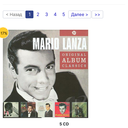
1
2
3
4
5
< Назад
Далее >
>>
-17%
5 CD